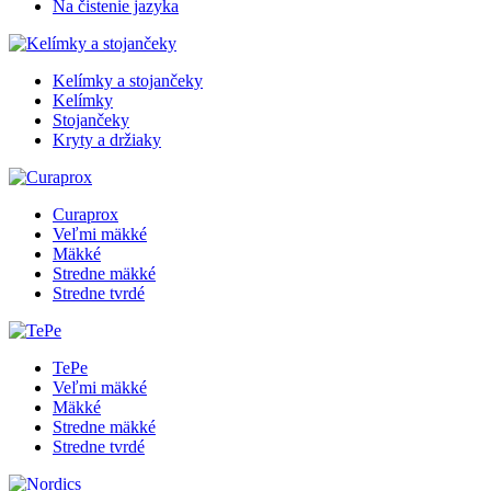
Na čistenie jazyka
Kelímky a stojančeky
Kelímky
Stojančeky
Kryty a držiaky
Curaprox
Veľmi mäkké
Mäkké
Stredne mäkké
Stredne tvrdé
TePe
Veľmi mäkké
Mäkké
Stredne mäkké
Stredne tvrdé