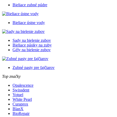
Bieliace zubné púdre
Bieliace ústne vody
Sady na bielenie zubov
Bieliace pásiky na zuby
Gély na bielenie zubov
Zubné pasty pre fajčiarov
Top značky
Opalescence
Swissdent
Yotuel
White Pearl
Curaprox
BlanX
BioRepair