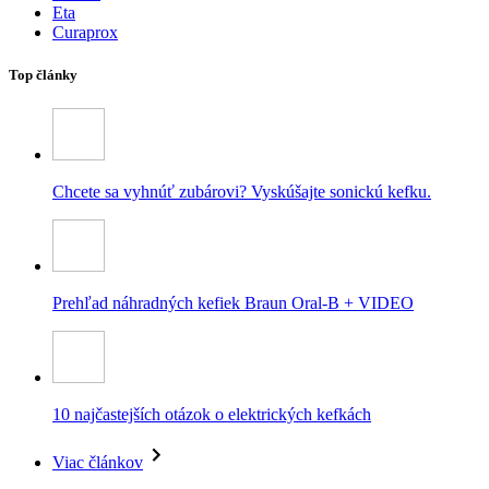
Eta
Curaprox
Top články
Chcete sa vyhnúť zubárovi? Vyskúšajte sonickú kefku.
Prehľad náhradných kefiek Braun Oral-B + VIDEO
10 najčastejších otázok o elektrických kefkách
Viac článkov