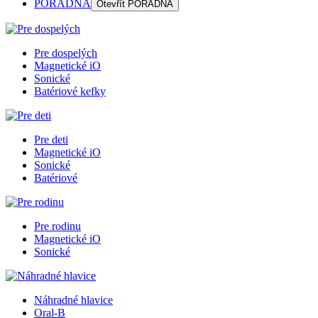
PORADŇA
Otevřít
PORADŇA
Pre dospelých
Magnetické iO
Sonické
Batériové kefky
Pre deti
Magnetické iO
Sonické
Batériové
Pre rodinu
Magnetické iO
Sonické
Náhradné hlavice
Oral-B