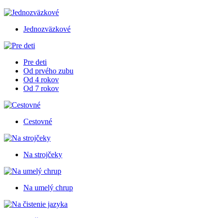
Jednozväzkové
Pre deti
Od prvého zubu
Od 4 rokov
Od 7 rokov
Cestovné
Na strojčeky
Na umelý chrup