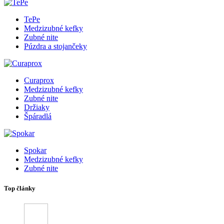
TePe
Medzizubné kefky
Zubné nite
Púzdra a stojančeky
Curaprox
Medzizubné kefky
Zubné nite
Držiaky
Špáradlá
Spokar
Medzizubné kefky
Zubné nite
Top články