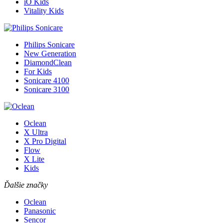
iO Kids
Vitality Kids
Philips Sonicare
New Generation
DiamondClean
For Kids
Sonicare 4100
Sonicare 3100
Oclean
X Ultra
X Pro Digital
Flow
X Lite
Kids
Ďalšie značky
Oclean
Panasonic
Sencor