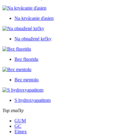
Na krvácanie ďasien
Na obnažené krčky
Bez fluoridu
Bez mentolu
S hydroxyapatitom
Top značky
GUM
GC
Elmex