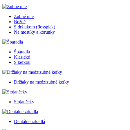
Zubné nite
Bežné
S držiakom (flosspick)
Na mostíky a korunky
Špáradlá
Klasické
S kefkou
Držiaky na medzizubné kefky
Stojančeky
Dentálne zrkadlá