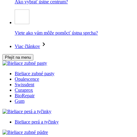
Ako vybrať ústne centrum?
Viete ako vám môže pomôcť ústna sprcha?
Viac článkov
Přejít na menu
Bieliace zubné pasty
Opalescence
Swissdent
Curaprox
BioRepair
Gum
Bieliace perá a tyčinky