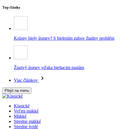
Top články
Krásny biely úsmev? S bielením zubov žiadny problém
Žiarivý úsmev vďaka bieliacim pastám
Viac článkov
Přejít na menu
Klasické
Veľmi mäkké
Mäkké
Stredne mäkké
Stredne tvrdé