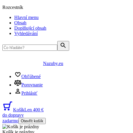
Rozcestník
Hlavní menu
Obsah
Doplňující obsah
Vyhledávání
Nazuby.eu
Obľúbené
Porovnanie
Prihlásiť
Košík
Len 400 €
do dopravy
zadarmo
Otevřít košík
Košík je prázdny
...