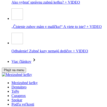
Ako vybrať správnu zubnú kefku? + VIDEO
„Čistenie zubov mám v malíčku!“ A viete to iste? + VIDEO
Odhalenie! Zubné kazy nemajú dedičov + VIDEO
Viac článkov
Přejít na menu
Mezizubné kefky
Dentalpro
TePe
Curaprox
Spokar
Podľa veľkosti