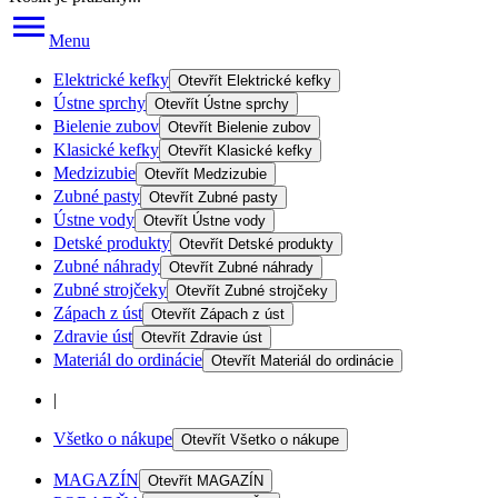
Menu
Elektrické kefky
Otevřít
Elektrické kefky
Ústne sprchy
Otevřít
Ústne sprchy
Bielenie zubov
Otevřít
Bielenie zubov
Klasické kefky
Otevřít
Klasické kefky
Medzizubie
Otevřít
Medzizubie
Zubné pasty
Otevřít
Zubné pasty
Ústne vody
Otevřít
Ústne vody
Detské produkty
Otevřít
Detské produkty
Zubné náhrady
Otevřít
Zubné náhrady
Zubné strojčeky
Otevřít
Zubné strojčeky
Zápach z úst
Otevřít
Zápach z úst
Zdravie úst
Otevřít
Zdravie úst
Materiál do ordinácie
Otevřít
Materiál do ordinácie
|
Všetko o nákupe
Otevřít
Všetko o nákupe
MAGAZÍN
Otevřít
MAGAZÍN