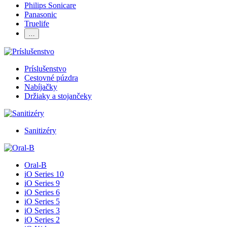
Philips Sonicare
Panasonic
Truelife
…
Príslušenstvo
Cestovné púzdra
Nabíjačky
Držiaky a stojančeky
Sanitizéry
Oral-B
iO Series 10
iO Series 9
iO Series 6
iO Series 5
iO Series 3
iO Series 2