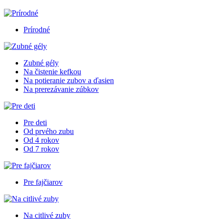
Prírodné
Zubné gély
Na čistenie kefkou
Na potieranie zubov a ďasien
Na prerezávanie zúbkov
Pre deti
Od prvého zubu
Od 4 rokov
Od 7 rokov
Pre fajčiarov
Na citlivé zuby