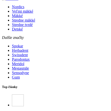
Nordics
Veľmi mäkké
Mäkké
Stredne mäkké
Stredne tvrdé
Detské
Dalšie značky
Spokar
Herbadent
Swissdent
Parodontax
Meridol
Megasmile
Sensodyne
Gum
Top články