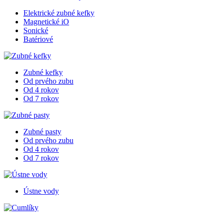
Elektrické zubné kefky
Magnetické iO
Sonické
Batériové
Zubné kefky
Od prvého zubu
Od 4 rokov
Od 7 rokov
Zubné pasty
Od prvého zubu
Od 4 rokov
Od 7 rokov
Ústne vody