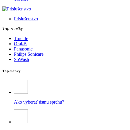
Príslušenstvo
Top značky
Truelife
Oral-B
Panasonic
Philips Sonicare
SoWash
Top články
Ako vyberať ústnu sprchu?