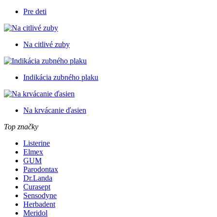
Pre deti
Na citlivé zuby
Indikácia zubného plaku
Na krvácanie ďasien
Top značky
Listerine
Elmex
GUM
Parodontax
Dr.Landa
Curasept
Sensodyne
Herbadent
Meridol