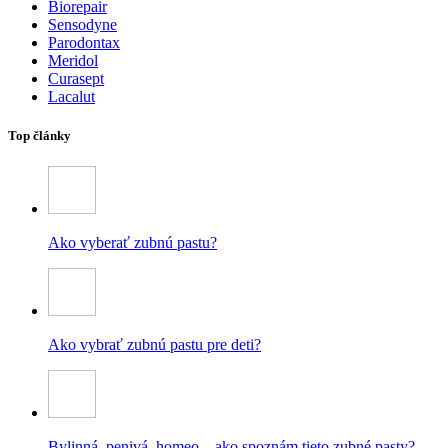
Biorepair
Sensodyne
Parodontax
Meridol
Curasept
Lacalut
Top články
Ako vyberať zubnú pastu?
Ako vybrať zubnú pastu pre deti?
Bylinná, penivá, homeo – ako spoznám tieto zubné pasty?