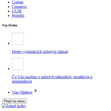
Corega
Curaprox
GUM
Protefix
Top články
Druhy vykladacích zubných náhrad
Čo Vás zaujíma o zubných náhradách, mostíkoch a
implantátoch
Viac článkov
Přejít na menu