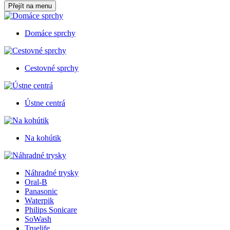
Přejít na menu
Domáce sprchy
Cestovné sprchy
Ústne centrá
Na kohútik
Náhradné trysky
Oral-B
Panasonic
Waterpik
Philips Sonicare
SoWash
Truelife