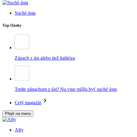
Suché ústa
Top články
Zápach z úst alebo tiež halitóza
Trpíte zápachom z úst? Na vine môžu byť suché ústa
Celý magazín
Přejít na menu
Afty