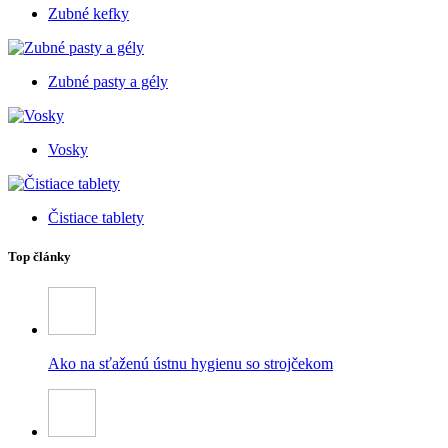
Zubné kefky
Zubné pasty a gély
Vosky
Čistiace tablety
Top články
Ako na sťaženú ústnu hygienu so strojčekom