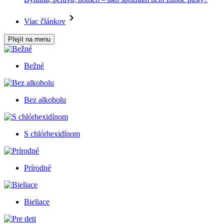
Viac článkov
Přejít na menu
Bežné
Bez alkoholu
S chlórhexidínom
Prírodné
Bieliace