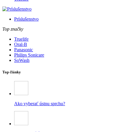
Príslušenstvo
Top značky
Truelife
Oral-B
Panasonic
Philips Sonicare
SoWash
Top články
Ako vyberať ústnu sprchu?