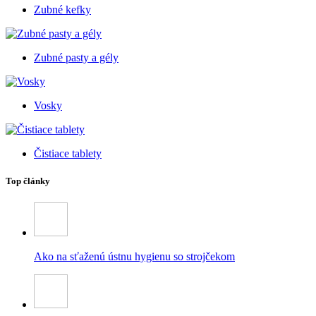
Zubné kefky
Zubné pasty a gély
Vosky
Čistiace tablety
Top články
Ako na sťaženú ústnu hygienu so strojčekom