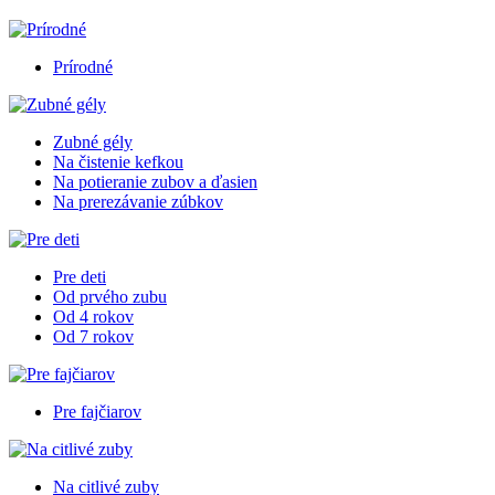
Prírodné
Zubné gély
Na čistenie kefkou
Na potieranie zubov a ďasien
Na prerezávanie zúbkov
Pre deti
Od prvého zubu
Od 4 rokov
Od 7 rokov
Pre fajčiarov
Na citlivé zuby