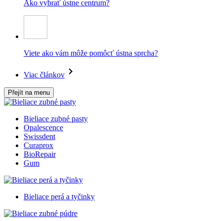
Ako vybrať ústne centrum?
Viete ako vám môže pomôcť ústna sprcha?
Viac článkov
Přejít na menu
Bieliace zubné pasty
Opalescence
Swissdent
Curaprox
BioRepair
Gum
Bieliace perá a tyčinky