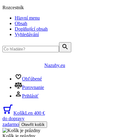
Rozcestník
Hlavní menu
Obsah
Doplňující obsah
Vyhledávání
Nazuby.eu
Obľúbené
Porovnanie
Prihlásiť
Košík
Len 400 €
do dopravy
zadarmo
Otevřít košík
Košík je prázdny
...