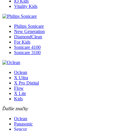
iO Kids
Vitality Kids
Philips Sonicare
New Generation
DiamondClean
For Kids
Sonicare 4100
Sonicare 3100
Oclean
X Ultra
X Pro Digital
Flow
X Lite
Kids
Ďalšie značky
Oclean
Panasonic
Sencor