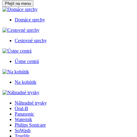
Přejít na menu
Domáce sprchy
Cestovné sprchy
Ústne centrá
Na kohútik
Náhradné trysky
Oral-B
Panasonic
Waterpik
Philips Sonicare
SoWash
Truelife