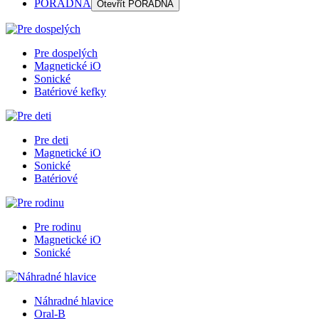
PORADŇA
Otevřít
PORADŇA
Pre dospelých
Magnetické iO
Sonické
Batériové kefky
Pre deti
Magnetické iO
Sonické
Batériové
Pre rodinu
Magnetické iO
Sonické
Náhradné hlavice
Oral-B