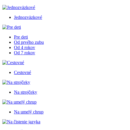
Jednozväzkové
Pre deti
Od prvého zubu
Od 4 rokov
Od 7 rokov
Cestovné
Na strojčeky
Na umelý chrup