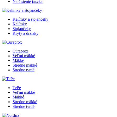
Na čistenie jazyka
Kelímky a stojančeky
Kelímky
Stojančeky
Kryty a držiaky
Curaprox
Veľmi mäkké
Mäkké
Stredne mäkké
Stredne tvrdé
TePe
Veľmi mäkké
Mäkké
Stredne mäkké
Stredne tvrdé