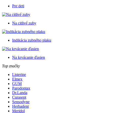
Pre deti
Na citlivé zuby
Indikácia zubného plaku
Na krvácanie ďasien
Top značky
Listerine
Elmex
GUM
Parodontax
Dr.Landa
Curasept
Sensodyne
Herbadent
Meridol