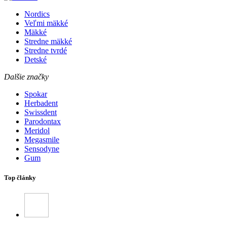
Nordics
Veľmi mäkké
Mäkké
Stredne mäkké
Stredne tvrdé
Detské
Dalšie značky
Spokar
Herbadent
Swissdent
Parodontax
Meridol
Megasmile
Sensodyne
Gum
Top články