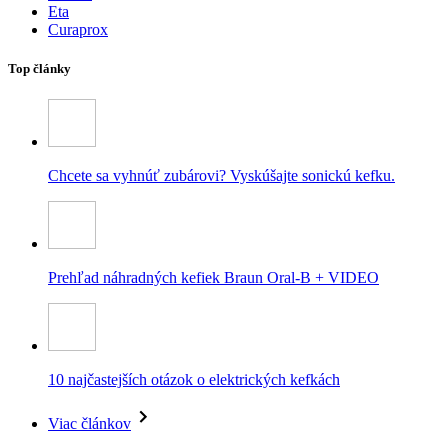
Eta
Curaprox
Top články
Chcete sa vyhnúť zubárovi? Vyskúšajte sonickú kefku.
Prehľad náhradných kefiek Braun Oral-B + VIDEO
10 najčastejších otázok o elektrických kefkách
Viac článkov