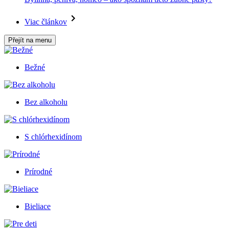
Viac článkov
Přejít na menu
Bežné
Bez alkoholu
S chlórhexidínom
Prírodné
Bieliace