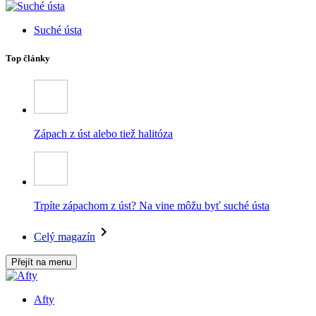
Suché ústa
Top články
Zápach z úst alebo tiež halitóza
Trpíte zápachom z úst? Na vine môžu byť suché ústa
Celý magazín
Přejít na menu
Afty