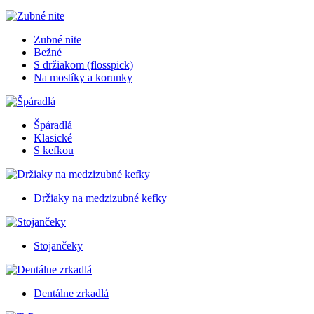
Zubné nite
Bežné
S držiakom (flosspick)
Na mostíky a korunky
Špáradlá
Klasické
S kefkou
Držiaky na medzizubné kefky
Stojančeky
Dentálne zrkadlá