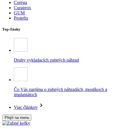
Corega
Curaprox
GUM
Protefix
Top články
Druhy vykladacích zubných náhrad
Čo Vás zaujíma o zubných náhradách, mostíkoch a
implantátoch
Viac článkov
Přejít na menu