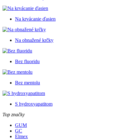
Na krvácanie ďasien
Na obnažené krčky
Bez fluoridu
Bez mentolu
S hydroxyapatitom
Top značky
GUM
GC
Elmex