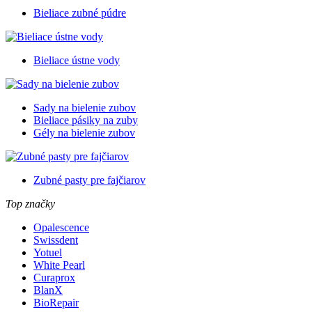
Bieliace zubné púdre
Bieliace ústne vody
Sady na bielenie zubov
Bieliace pásiky na zuby
Gély na bielenie zubov
Zubné pasty pre fajčiarov
Top značky
Opalescence
Swissdent
Yotuel
White Pearl
Curaprox
BlanX
BioRepair