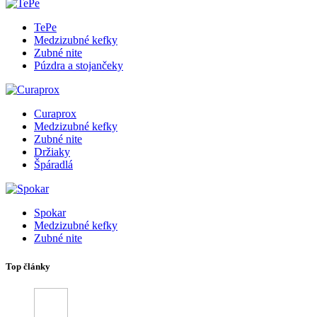
TePe
Medzizubné kefky
Zubné nite
Púzdra a stojančeky
Curaprox
Medzizubné kefky
Zubné nite
Držiaky
Špáradlá
Spokar
Medzizubné kefky
Zubné nite
Top články