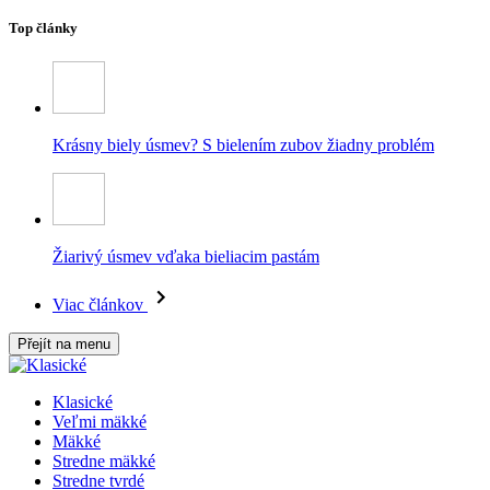
Top články
Krásny biely úsmev? S bielením zubov žiadny problém
Žiarivý úsmev vďaka bieliacim pastám
Viac článkov
Přejít na menu
Klasické
Veľmi mäkké
Mäkké
Stredne mäkké
Stredne tvrdé