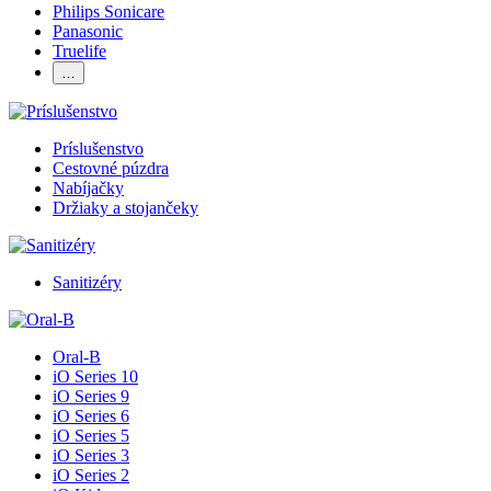
Philips Sonicare
Panasonic
Truelife
…
Príslušenstvo
Cestovné púzdra
Nabíjačky
Držiaky a stojančeky
Sanitizéry
Oral-B
iO Series 10
iO Series 9
iO Series 6
iO Series 5
iO Series 3
iO Series 2