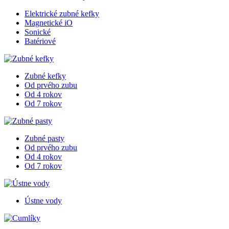
Elektrické zubné kefky
Magnetické iO
Sonické
Batériové
Zubné kefky
Od prvého zubu
Od 4 rokov
Od 7 rokov
Zubné pasty
Od prvého zubu
Od 4 rokov
Od 7 rokov
Ústne vody