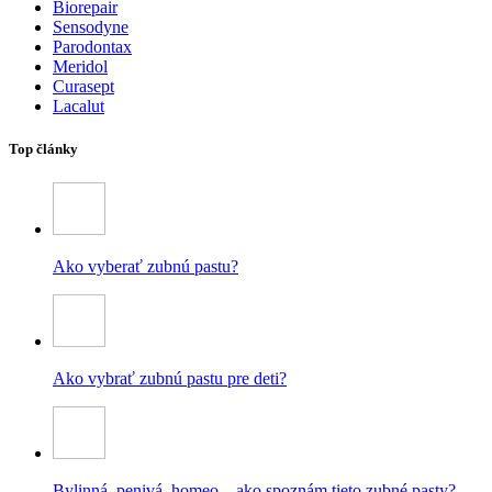
Biorepair
Sensodyne
Parodontax
Meridol
Curasept
Lacalut
Top články
Ako vyberať zubnú pastu?
Ako vybrať zubnú pastu pre deti?
Bylinná, penivá, homeo – ako spoznám tieto zubné pasty?