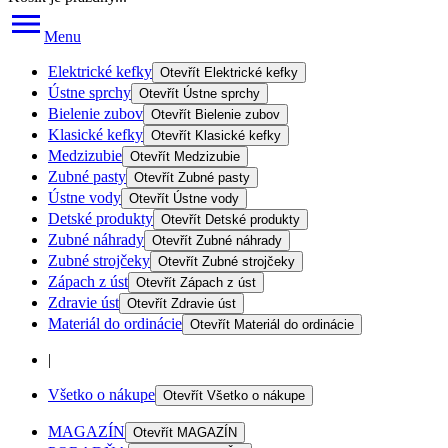
Menu
Elektrické kefky
Otevřít
Elektrické kefky
Ústne sprchy
Otevřít
Ústne sprchy
Bielenie zubov
Otevřít
Bielenie zubov
Klasické kefky
Otevřít
Klasické kefky
Medzizubie
Otevřít
Medzizubie
Zubné pasty
Otevřít
Zubné pasty
Ústne vody
Otevřít
Ústne vody
Detské produkty
Otevřít
Detské produkty
Zubné náhrady
Otevřít
Zubné náhrady
Zubné strojčeky
Otevřít
Zubné strojčeky
Zápach z úst
Otevřít
Zápach z úst
Zdravie úst
Otevřít
Zdravie úst
Materiál do ordinácie
Otevřít
Materiál do ordinácie
|
Všetko o nákupe
Otevřít
Všetko o nákupe
MAGAZÍN
Otevřít
MAGAZÍN