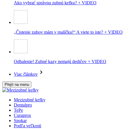
Ako vybrať správnu zubnú kefku? + VIDEO
„Čistenie zubov mám v malíčku!“ A viete to iste? + VIDEO
Odhalenie! Zubné kazy nemajú dedičov + VIDEO
Viac článkov
Přejít na menu
Mezizubné kefky
Dentalpro
TePe
Curaprox
Spokar
Podľa veľkosti