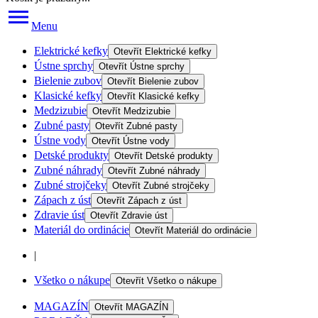
Menu
Elektrické kefky
Otevřít
Elektrické kefky
Ústne sprchy
Otevřít
Ústne sprchy
Bielenie zubov
Otevřít
Bielenie zubov
Klasické kefky
Otevřít
Klasické kefky
Medzizubie
Otevřít
Medzizubie
Zubné pasty
Otevřít
Zubné pasty
Ústne vody
Otevřít
Ústne vody
Detské produkty
Otevřít
Detské produkty
Zubné náhrady
Otevřít
Zubné náhrady
Zubné strojčeky
Otevřít
Zubné strojčeky
Zápach z úst
Otevřít
Zápach z úst
Zdravie úst
Otevřít
Zdravie úst
Materiál do ordinácie
Otevřít
Materiál do ordinácie
|
Všetko o nákupe
Otevřít
Všetko o nákupe
MAGAZÍN
Otevřít
MAGAZÍN