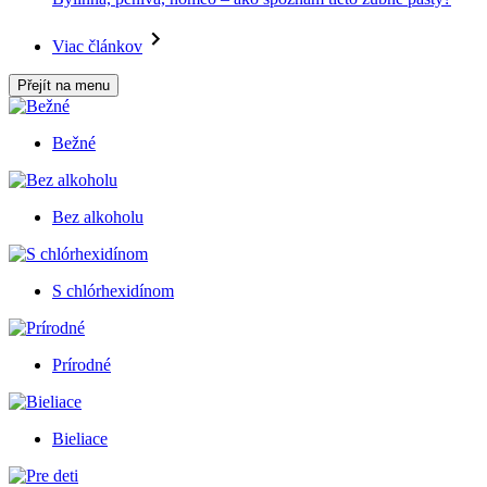
Viac článkov
Přejít na menu
Bežné
Bez alkoholu
S chlórhexidínom
Prírodné
Bieliace