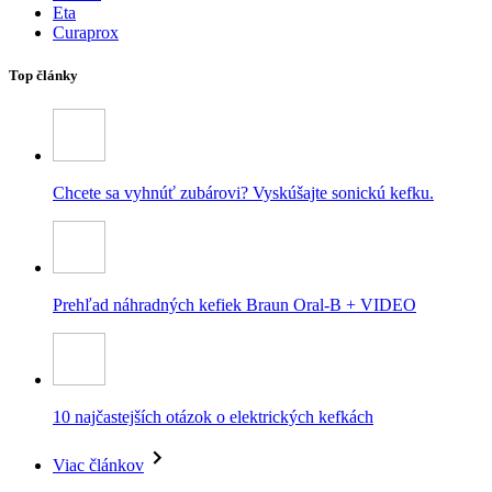
Eta
Curaprox
Top články
Chcete sa vyhnúť zubárovi? Vyskúšajte sonickú kefku.
Prehľad náhradných kefiek Braun Oral-B + VIDEO
10 najčastejších otázok o elektrických kefkách
Viac článkov