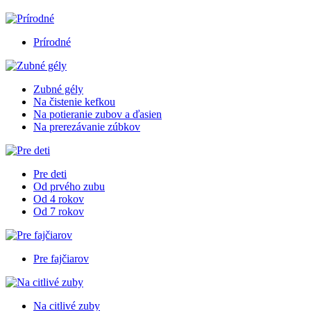
Prírodné
Zubné gély
Na čistenie kefkou
Na potieranie zubov a ďasien
Na prerezávanie zúbkov
Pre deti
Od prvého zubu
Od 4 rokov
Od 7 rokov
Pre fajčiarov
Na citlivé zuby