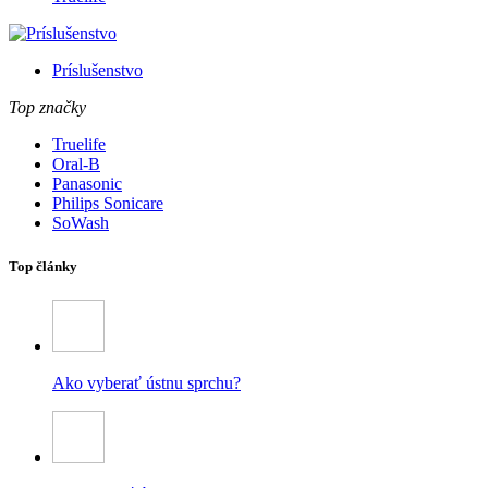
Príslušenstvo
Top značky
Truelife
Oral-B
Panasonic
Philips Sonicare
SoWash
Top články
Ako vyberať ústnu sprchu?