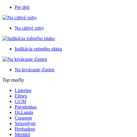
Pre deti
Na citlivé zuby
Indikácia zubného plaku
Na krvácanie ďasien
Top značky
Listerine
Elmex
GUM
Parodontax
Dr.Landa
Curasept
Sensodyne
Herbadent
Meridol