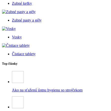
Zubné kefky
Zubné pasty a gély
Vosky
Čistiace tablety
Top články
Ako na sťaženú ústnu hygienu so strojčekom