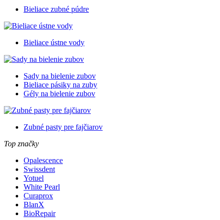
Bieliace zubné púdre
Bieliace ústne vody
Sady na bielenie zubov
Bieliace pásiky na zuby
Gély na bielenie zubov
Zubné pasty pre fajčiarov
Top značky
Opalescence
Swissdent
Yotuel
White Pearl
Curaprox
BlanX
BioRepair