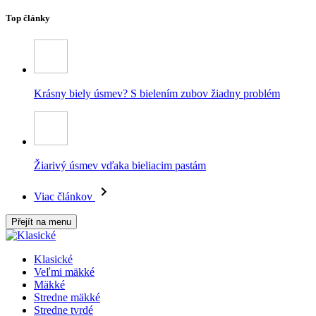
Top články
Krásny biely úsmev? S bielením zubov žiadny problém
Žiarivý úsmev vďaka bieliacim pastám
Viac článkov
Přejít na menu
Klasické
Veľmi mäkké
Mäkké
Stredne mäkké
Stredne tvrdé