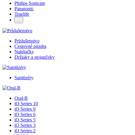
Philips Sonicare
Panasonic
Truelife
…
Príslušenstvo
Cestovné púzdra
Nabíjačky
Držiaky a stojančeky
Sanitizéry
Oral-B
iO Series 10
iO Series 9
iO Series 6
iO Series 5
iO Series 3
iO Series 2