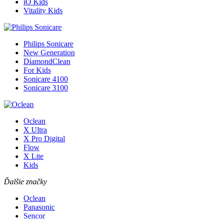
iO Kids
Vitality Kids
Philips Sonicare
New Generation
DiamondClean
For Kids
Sonicare 4100
Sonicare 3100
Oclean
X Ultra
X Pro Digital
Flow
X Lite
Kids
Ďalšie značky
Oclean
Panasonic
Sencor