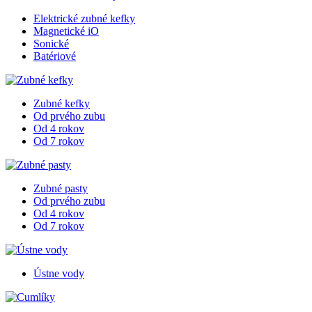
Elektrické zubné kefky
Magnetické iO
Sonické
Batériové
Zubné kefky
Od prvého zubu
Od 4 rokov
Od 7 rokov
Zubné pasty
Od prvého zubu
Od 4 rokov
Od 7 rokov
Ústne vody