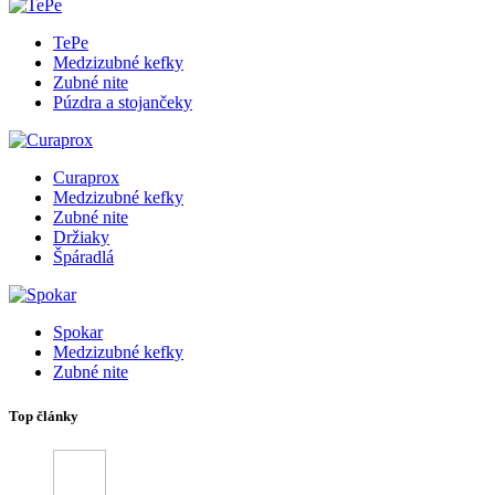
TePe
Medzizubné kefky
Zubné nite
Púzdra a stojančeky
Curaprox
Medzizubné kefky
Zubné nite
Držiaky
Špáradlá
Spokar
Medzizubné kefky
Zubné nite
Top články