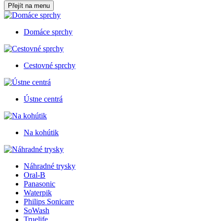
Přejít na menu
Domáce sprchy
Cestovné sprchy
Ústne centrá
Na kohútik
Náhradné trysky
Oral-B
Panasonic
Waterpik
Philips Sonicare
SoWash
Truelife