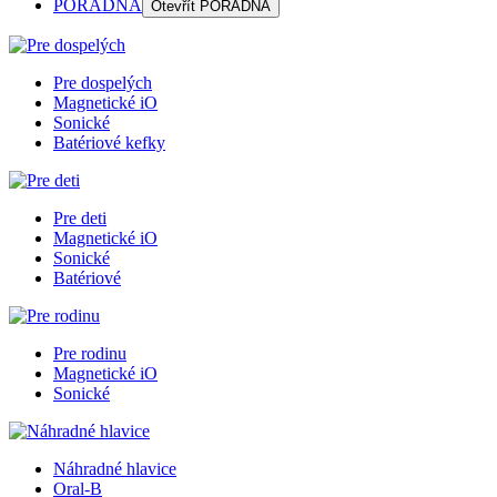
PORADŇA
Otevřít
PORADŇA
Pre dospelých
Magnetické iO
Sonické
Batériové kefky
Pre deti
Magnetické iO
Sonické
Batériové
Pre rodinu
Magnetické iO
Sonické
Náhradné hlavice
Oral-B