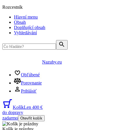
Rozcestník
Hlavní menu
Obsah
Doplňující obsah
Vyhledávání
Nazuby.eu
Obľúbené
Porovnanie
Prihlásiť
Košík
Len 400 €
do dopravy
zadarmo
Otevřít košík
Košík je prázdny
...