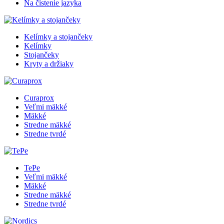
Na čistenie jazyka
Kelímky a stojančeky
Kelímky
Stojančeky
Kryty a držiaky
Curaprox
Veľmi mäkké
Mäkké
Stredne mäkké
Stredne tvrdé
TePe
Veľmi mäkké
Mäkké
Stredne mäkké
Stredne tvrdé