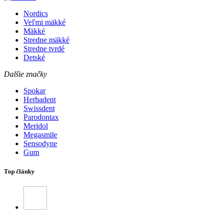
Nordics
Veľmi mäkké
Mäkké
Stredne mäkké
Stredne tvrdé
Detské
Dalšie značky
Spokar
Herbadent
Swissdent
Parodontax
Meridol
Megasmile
Sensodyne
Gum
Top články