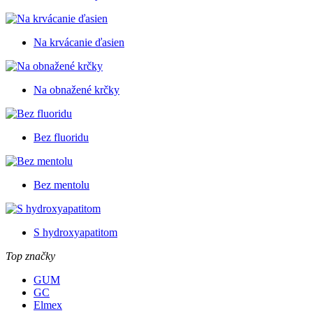
Na krvácanie ďasien
Na obnažené krčky
Bez fluoridu
Bez mentolu
S hydroxyapatitom
Top značky
GUM
GC
Elmex