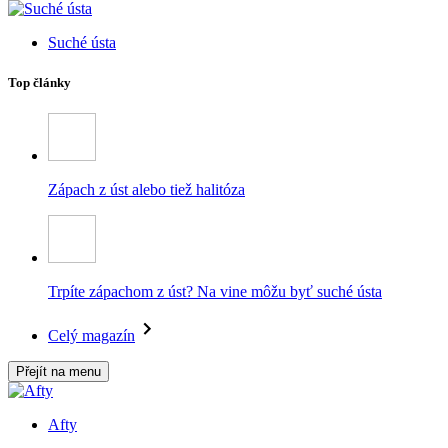
Suché ústa
Top články
Zápach z úst alebo tiež halitóza
Trpíte zápachom z úst? Na vine môžu byť suché ústa
Celý magazín
Přejít na menu
Afty