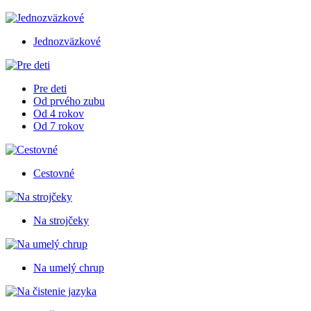
Jednozväzkové
Pre deti
Od prvého zubu
Od 4 rokov
Od 7 rokov
Cestovné
Na strojčeky
Na umelý chrup