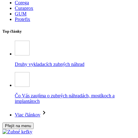
Corega
Curaprox
GUM
Protefix
Top články
Druhy vykladacích zubných náhrad
Čo Vás zaujíma o zubných náhradách, mostíkoch a
implantátoch
Viac článkov
Přejít na menu