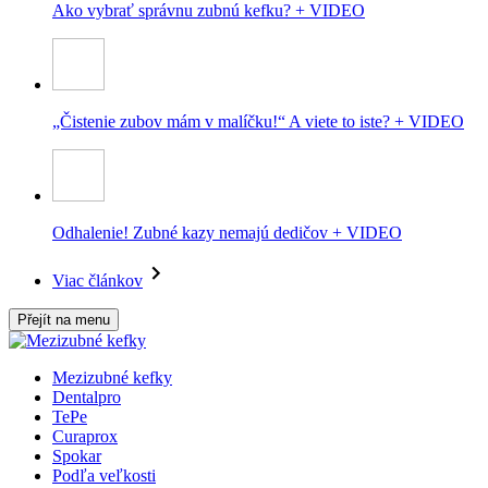
Ako vybrať správnu zubnú kefku? + VIDEO
„Čistenie zubov mám v malíčku!“ A viete to iste? + VIDEO
Odhalenie! Zubné kazy nemajú dedičov + VIDEO
Viac článkov
Přejít na menu
Mezizubné kefky
Dentalpro
TePe
Curaprox
Spokar
Podľa veľkosti