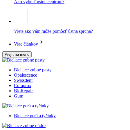
Ako vybrať ústne centrum?
Viete ako vám môže pomôcť ústna sprcha?
Viac článkov
Přejít na menu
Bieliace zubné pasty
Opalescence
Swissdent
Curaprox
BioRepair
Gum
Bieliace perá a tyčinky