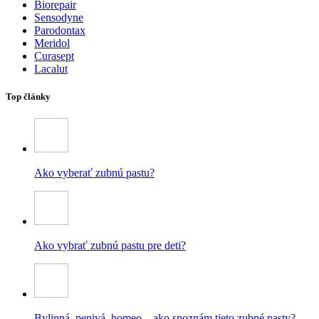
Biorepair
Sensodyne
Parodontax
Meridol
Curasept
Lacalut
Top články
Ako vyberať zubnú pastu?
Ako vybrať zubnú pastu pre deti?
Bylinná, penivá, homeo – ako spoznám tieto zubné pasty?