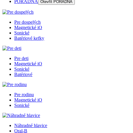
PORADŇA
Otevřít
PORADŇA
Pre dospelých
Magnetické iO
Sonické
Batériové kefky
Pre deti
Magnetické iO
Sonické
Batériové
Pre rodinu
Magnetické iO
Sonické
Náhradné hlavice
Oral-B