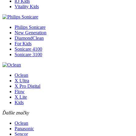
iO Kids
Vitality Kids
Philips Sonicare
New Generation
DiamondClean
For Kids
Sonicare 4100
Sonicare 3100
Oclean
X Ultra
X Pro Digital
Flow
X Lite
Kids
Ďalšie značky
Oclean
Panasonic
Sencor