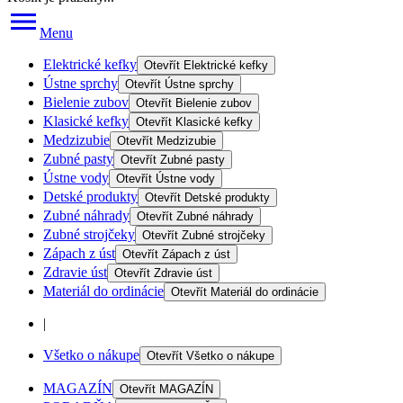
Menu
Elektrické kefky
Otevřít
Elektrické kefky
Ústne sprchy
Otevřít
Ústne sprchy
Bielenie zubov
Otevřít
Bielenie zubov
Klasické kefky
Otevřít
Klasické kefky
Medzizubie
Otevřít
Medzizubie
Zubné pasty
Otevřít
Zubné pasty
Ústne vody
Otevřít
Ústne vody
Detské produkty
Otevřít
Detské produkty
Zubné náhrady
Otevřít
Zubné náhrady
Zubné strojčeky
Otevřít
Zubné strojčeky
Zápach z úst
Otevřít
Zápach z úst
Zdravie úst
Otevřít
Zdravie úst
Materiál do ordinácie
Otevřít
Materiál do ordinácie
|
Všetko o nákupe
Otevřít
Všetko o nákupe
MAGAZÍN
Otevřít
MAGAZÍN