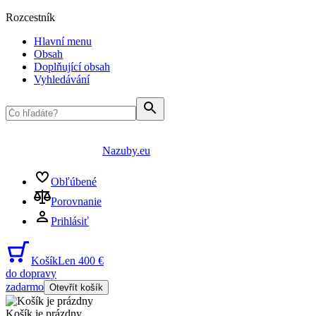
Rozcestník
Hlavní menu
Obsah
Doplňující obsah
Vyhledávání
Nazuby.eu
Obľúbené
Porovnanie
Prihlásiť
Košík
Len 400 €
do dopravy
zadarmo
Otevřít košík
Košík je prázdny
...