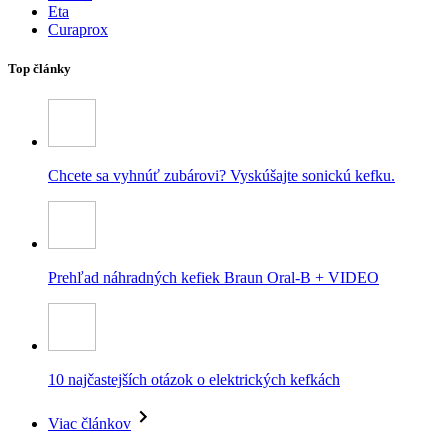
Eta
Curaprox
Top články
Chcete sa vyhnúť zubárovi? Vyskúšajte sonickú kefku.
Prehľad náhradných kefiek Braun Oral-B + VIDEO
10 najčastejších otázok o elektrických kefkách
Viac článkov