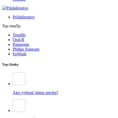
Príslušenstvo
Top značky
Truelife
Oral-B
Panasonic
Philips Sonicare
SoWash
Top články
Ako vyberať ústnu sprchu?