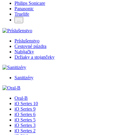
Philips Sonicare
Panasonic
Truelife
…
Príslušenstvo
Cestovné púzdra
Nabíjačky
Držiaky a stojančeky
Sanitizéry
Oral-B
iO Series 10
iO Series 9
iO Series 6
iO Series 5
iO Series 3
iO Series 2