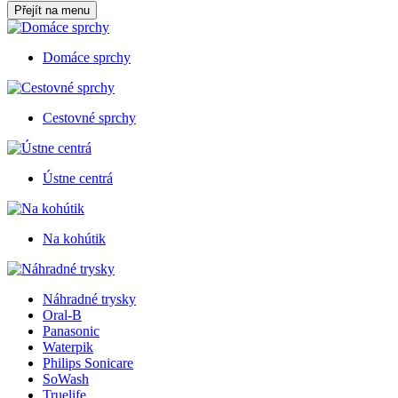
Přejít na menu
Domáce sprchy
Cestovné sprchy
Ústne centrá
Na kohútik
Náhradné trysky
Oral-B
Panasonic
Waterpik
Philips Sonicare
SoWash
Truelife