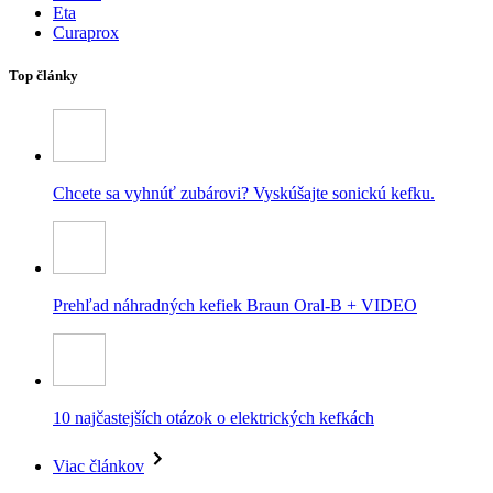
Eta
Curaprox
Top články
Chcete sa vyhnúť zubárovi? Vyskúšajte sonickú kefku.
Prehľad náhradných kefiek Braun Oral-B + VIDEO
10 najčastejších otázok o elektrických kefkách
Viac článkov