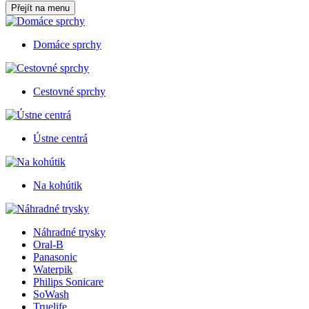
Přejít na menu
Domáce sprchy
Cestovné sprchy
Ústne centrá
Na kohútik
Náhradné trysky
Oral-B
Panasonic
Waterpik
Philips Sonicare
SoWash
Truelife