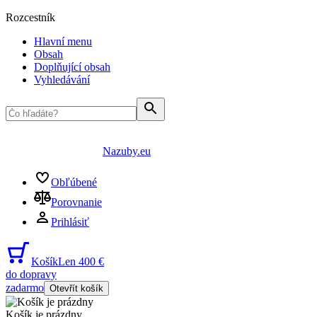
Rozcestník
Hlavní menu
Obsah
Doplňující obsah
Vyhledávání
Nazuby.eu
Obľúbené
Porovnanie
Prihlásiť
Košík
Len 400 €
do dopravy
zadarmo
Otevřít košík
Košík je prázdny
...