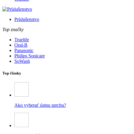
Príslušenstvo
Top značky
Truelife
Oral-B
Panasonic
Philips Sonicare
SoWash
Top články
Ako vyberať ústnu sprchu?