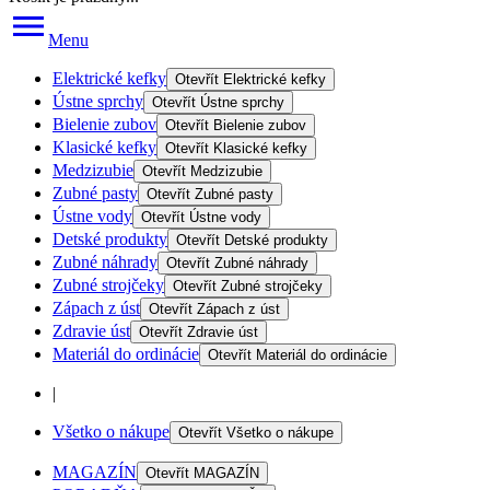
Menu
Elektrické kefky
Otevřít
Elektrické kefky
Ústne sprchy
Otevřít
Ústne sprchy
Bielenie zubov
Otevřít
Bielenie zubov
Klasické kefky
Otevřít
Klasické kefky
Medzizubie
Otevřít
Medzizubie
Zubné pasty
Otevřít
Zubné pasty
Ústne vody
Otevřít
Ústne vody
Detské produkty
Otevřít
Detské produkty
Zubné náhrady
Otevřít
Zubné náhrady
Zubné strojčeky
Otevřít
Zubné strojčeky
Zápach z úst
Otevřít
Zápach z úst
Zdravie úst
Otevřít
Zdravie úst
Materiál do ordinácie
Otevřít
Materiál do ordinácie
|
Všetko o nákupe
Otevřít
Všetko o nákupe
MAGAZÍN
Otevřít
MAGAZÍN