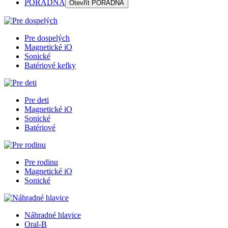
PORADŇA
Otevřít
PORADŇA
Pre dospelých
Magnetické iO
Sonické
Batériové kefky
Pre deti
Magnetické iO
Sonické
Batériové
Pre rodinu
Magnetické iO
Sonické
Náhradné hlavice
Oral-B