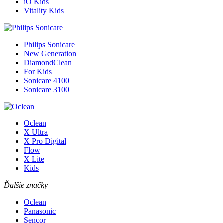
iO Kids
Vitality Kids
Philips Sonicare
New Generation
DiamondClean
For Kids
Sonicare 4100
Sonicare 3100
Oclean
X Ultra
X Pro Digital
Flow
X Lite
Kids
Ďalšie značky
Oclean
Panasonic
Sencor