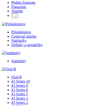
Philips Sonicare
Panasonic
Truelife
…
Príslušenstvo
Cestovné púzdra
Nabíjačky
Držiaky a stojančeky
Sanitizéry
Oral-B
iO Series 10
iO Series 9
iO Series 6
iO Series 5
iO Series 3
iO Series 2