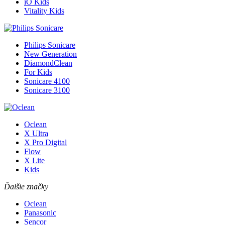
iO Kids
Vitality Kids
Philips Sonicare
New Generation
DiamondClean
For Kids
Sonicare 4100
Sonicare 3100
Oclean
X Ultra
X Pro Digital
Flow
X Lite
Kids
Ďalšie značky
Oclean
Panasonic
Sencor