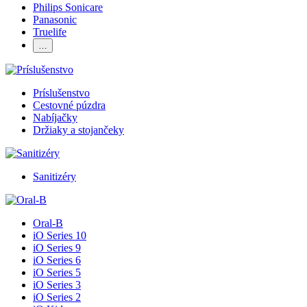
Philips Sonicare
Panasonic
Truelife
…
Príslušenstvo
Cestovné púzdra
Nabíjačky
Držiaky a stojančeky
Sanitizéry
Oral-B
iO Series 10
iO Series 9
iO Series 6
iO Series 5
iO Series 3
iO Series 2