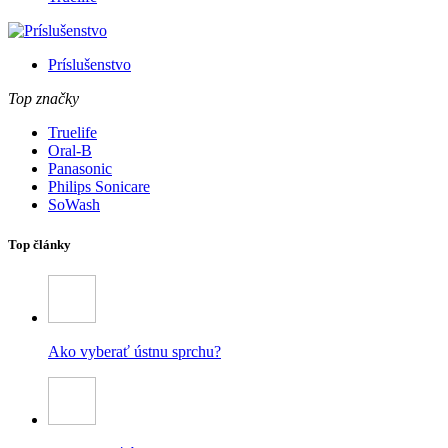
Príslušenstvo
Top značky
Truelife
Oral-B
Panasonic
Philips Sonicare
SoWash
Top články
Ako vyberať ústnu sprchu?