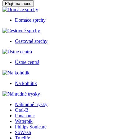
Přejít na menu
Domáce sprchy
Cestovné sprchy
Ústne centrá
Na kohútik
Náhradné trysky
Oral-B
Panasonic
Waterpik
Philips Sonicare
SoWash
Truelife