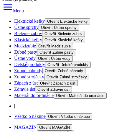
Menu
Elektrické kefky
Otevřít
Elektrické kefky
Ústne sprchy
Otevřít
Ústne sprchy
Bielenie zubov
Otevřít
Bielenie zubov
Klasické kefky
Otevřít
Klasické kefky
Medzizubie
Otevřít
Medzizubie
Zubné pasty
Otevřít
Zubné pasty
Ústne vody
Otevřít
Ústne vody
Detské produkty
Otevřít
Detské produkty
Zubné náhrady
Otevřít
Zubné náhrady
Zubné strojčeky
Otevřít
Zubné strojčeky
Zápach z úst
Otevřít
Zápach z úst
Zdravie úst
Otevřít
Zdravie úst
Materiál do ordinácie
Otevřít
Materiál do ordinácie
|
Všetko o nákupe
Otevřít
Všetko o nákupe
MAGAZÍN
Otevřít
MAGAZÍN