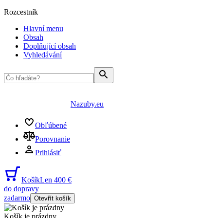
Rozcestník
Hlavní menu
Obsah
Doplňující obsah
Vyhledávání
Nazuby.eu
Obľúbené
Porovnanie
Prihlásiť
Košík
Len 400 €
do dopravy
zadarmo
Otevřít košík
Košík je prázdny
...