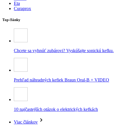
Eta
Curaprox
Top články
Chcete sa vyhnúť zubárovi? Vyskúšajte sonickú kefku.
Prehľad náhradných kefiek Braun Oral-B + VIDEO
10 najčastejších otázok o elektrických kefkách
Viac článkov