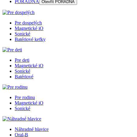
PORADŇA
Otevřít
PORADŇA
Pre dospelých
Magnetické iO
Sonické
Batériové kefky
Pre deti
Magnetické iO
Sonické
Batériové
Pre rodinu
Magnetické iO
Sonické
Náhradné hlavice
Oral-B