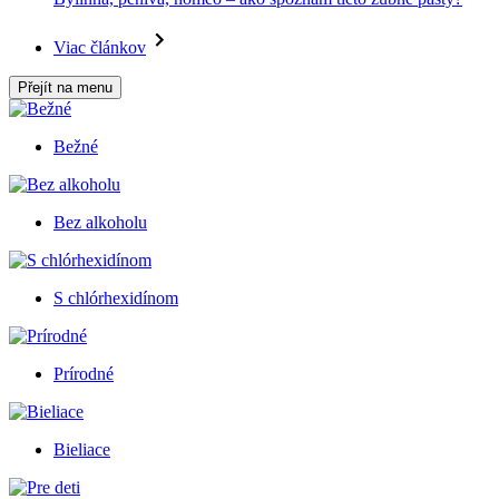
Viac článkov
Přejít na menu
Bežné
Bez alkoholu
S chlórhexidínom
Prírodné
Bieliace