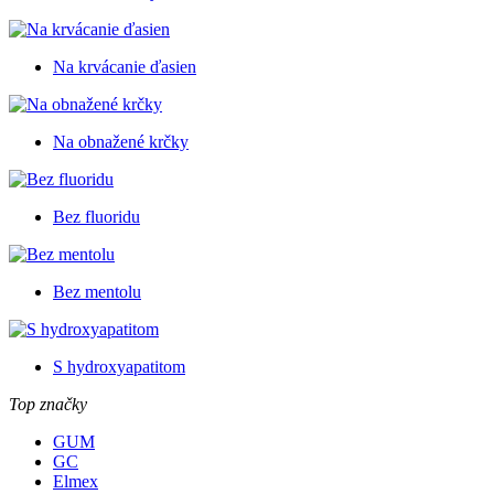
Na krvácanie ďasien
Na obnažené krčky
Bez fluoridu
Bez mentolu
S hydroxyapatitom
Top značky
GUM
GC
Elmex