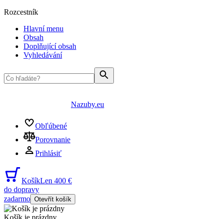
Rozcestník
Hlavní menu
Obsah
Doplňující obsah
Vyhledávání
Nazuby.eu
Obľúbené
Porovnanie
Prihlásiť
Košík
Len 400 €
do dopravy
zadarmo
Otevřít košík
Košík je prázdny
...