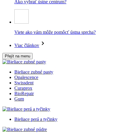
Ako vybrať ústne centrum?
Viete ako vám môže pomôcť ústna sprcha?
Viac článkov
Přejít na menu
Bieliace zubné pasty
Opalescence
Swissdent
Curaprox
BioRepair
Gum
Bieliace perá a tyčinky