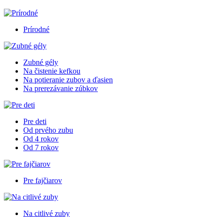
Prírodné
Zubné gély
Na čistenie kefkou
Na potieranie zubov a ďasien
Na prerezávanie zúbkov
Pre deti
Od prvého zubu
Od 4 rokov
Od 7 rokov
Pre fajčiarov
Na citlivé zuby