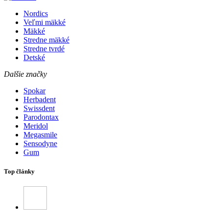
Nordics
Veľmi mäkké
Mäkké
Stredne mäkké
Stredne tvrdé
Detské
Dalšie značky
Spokar
Herbadent
Swissdent
Parodontax
Meridol
Megasmile
Sensodyne
Gum
Top články