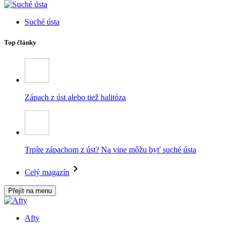
Suché ústa
Top články
Zápach z úst alebo tiež halitóza
Trpíte zápachom z úst? Na vine môžu byť suché ústa
Celý magazín
Přejít na menu
Afty