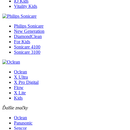
iO Kids
Vitality Kids
Philips Sonicare
New Generation
DiamondClean
For Kids
Sonicare 4100
Sonicare 3100
Oclean
X Ultra
X Pro Digital
Flow
X Lite
Kids
Ďalšie značky
Oclean
Panasonic
Sencor