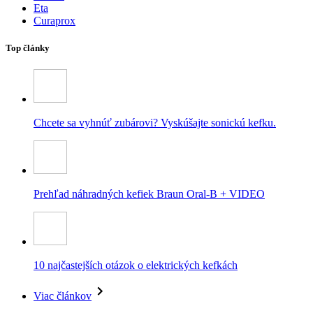
Eta
Curaprox
Top články
Chcete sa vyhnúť zubárovi? Vyskúšajte sonickú kefku.
Prehľad náhradných kefiek Braun Oral-B + VIDEO
10 najčastejších otázok o elektrických kefkách
Viac článkov