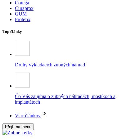
Corega
Curaprox
GUM
Protefix
Top články
Druhy vykladacích zubných náhrad
Čo Vás zaujíma o zubných náhradách, mostíkoch a
implantátoch
Viac článkov
Přejít na menu