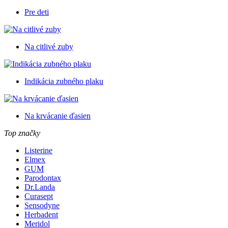
Pre deti
Na citlivé zuby
Indikácia zubného plaku
Na krvácanie ďasien
Top značky
Listerine
Elmex
GUM
Parodontax
Dr.Landa
Curasept
Sensodyne
Herbadent
Meridol