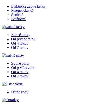
Elektrické zubné kefky
Magnetické iO
Sonické
Batériové
Zubné kefky
Od prvého zubu
Od 4 rokov
Od 7 rokov
Zubné pasty
Od prvého zubu
Od 4 rokov
Od 7 rokov
Ústne vody