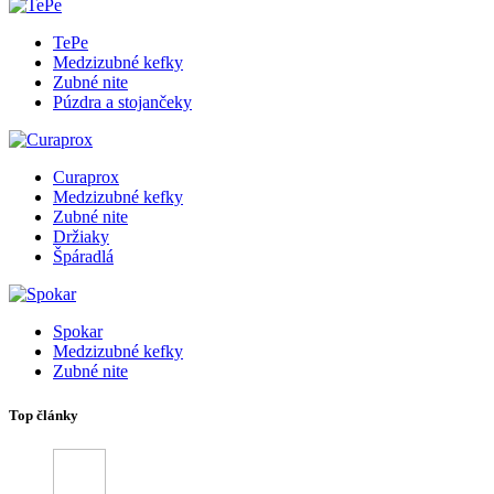
TePe
Medzizubné kefky
Zubné nite
Púzdra a stojančeky
Curaprox
Medzizubné kefky
Zubné nite
Držiaky
Špáradlá
Spokar
Medzizubné kefky
Zubné nite
Top články