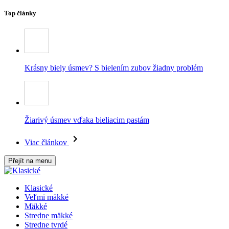
Top články
Krásny biely úsmev? S bielením zubov žiadny problém
Žiarivý úsmev vďaka bieliacim pastám
Viac článkov
Přejít na menu
Klasické
Veľmi mäkké
Mäkké
Stredne mäkké
Stredne tvrdé