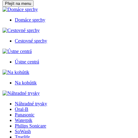
Přejít na menu
Domáce sprchy
Cestovné sprchy
Ústne centrá
Na kohútik
Náhradné trysky
Oral-B
Panasonic
Waterpik
Philips Sonicare
SoWash
Truelife