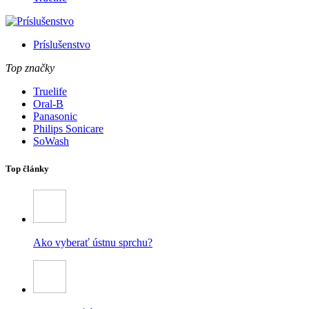
Príslušenstvo
Top značky
Truelife
Oral-B
Panasonic
Philips Sonicare
SoWash
Top články
Ako vyberať ústnu sprchu?