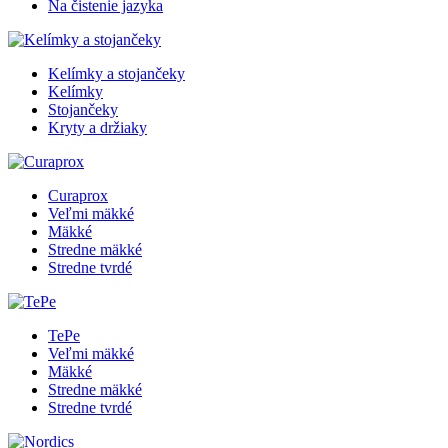
Na čistenie jazyka
Kelímky a stojančeky
Kelímky
Stojančeky
Kryty a držiaky
Curaprox
Veľmi mäkké
Mäkké
Stredne mäkké
Stredne tvrdé
TePe
Veľmi mäkké
Mäkké
Stredne mäkké
Stredne tvrdé