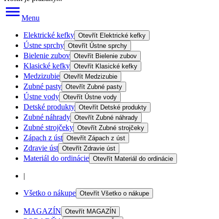
Menu
Elektrické kefky
Otevřít
Elektrické kefky
Ústne sprchy
Otevřít
Ústne sprchy
Bielenie zubov
Otevřít
Bielenie zubov
Klasické kefky
Otevřít
Klasické kefky
Medzizubie
Otevřít
Medzizubie
Zubné pasty
Otevřít
Zubné pasty
Ústne vody
Otevřít
Ústne vody
Detské produkty
Otevřít
Detské produkty
Zubné náhrady
Otevřít
Zubné náhrady
Zubné strojčeky
Otevřít
Zubné strojčeky
Zápach z úst
Otevřít
Zápach z úst
Zdravie úst
Otevřít
Zdravie úst
Materiál do ordinácie
Otevřít
Materiál do ordinácie
|
Všetko o nákupe
Otevřít
Všetko o nákupe
MAGAZÍN
Otevřít
MAGAZÍN