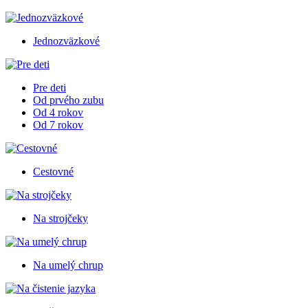
Jednozväzkové
Pre deti
Od prvého zubu
Od 4 rokov
Od 7 rokov
Cestovné
Na strojčeky
Na umelý chrup