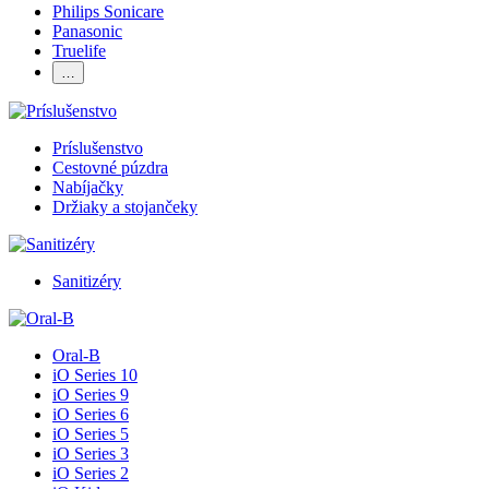
Philips Sonicare
Panasonic
Truelife
…
Príslušenstvo
Cestovné púzdra
Nabíjačky
Držiaky a stojančeky
Sanitizéry
Oral-B
iO Series 10
iO Series 9
iO Series 6
iO Series 5
iO Series 3
iO Series 2