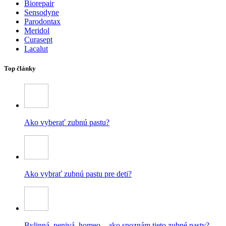
Biorepair
Sensodyne
Parodontax
Meridol
Curasept
Lacalut
Top články
Ako vyberať zubnú pastu?
Ako vybrať zubnú pastu pre deti?
Bylinná, penivá, homeo – ako spoznám tieto zubné pasty?