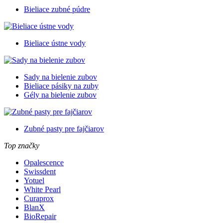
Bieliace zubné púdre
Bieliace ústne vody
Sady na bielenie zubov
Bieliace pásiky na zuby
Gély na bielenie zubov
Zubné pasty pre fajčiarov
Top značky
Opalescence
Swissdent
Yotuel
White Pearl
Curaprox
BlanX
BioRepair