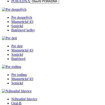
PORADŇA
Otevřít
PORADŇA
Pre dospelých
Magnetické iO
Sonické
Batériové kefky
Pre deti
Magnetické iO
Sonické
Batériové
Pre rodinu
Magnetické iO
Sonické
Náhradné hlavice
Oral-B