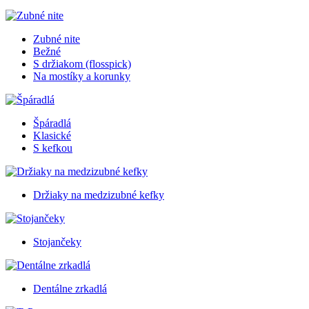
Zubné nite
Bežné
S držiakom (flosspick)
Na mostíky a korunky
Špáradlá
Klasické
S kefkou
Držiaky na medzizubné kefky
Stojančeky
Dentálne zrkadlá