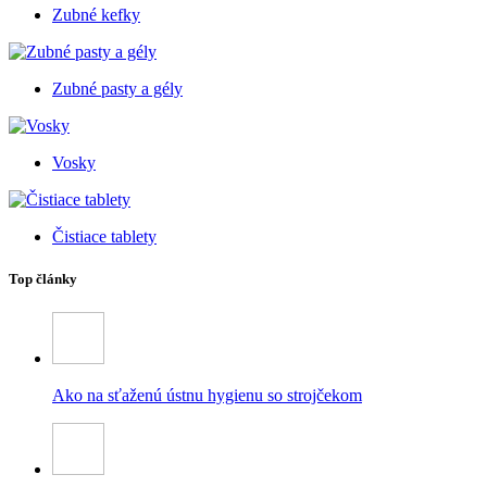
Zubné kefky
Zubné pasty a gély
Vosky
Čistiace tablety
Top články
Ako na sťaženú ústnu hygienu so strojčekom