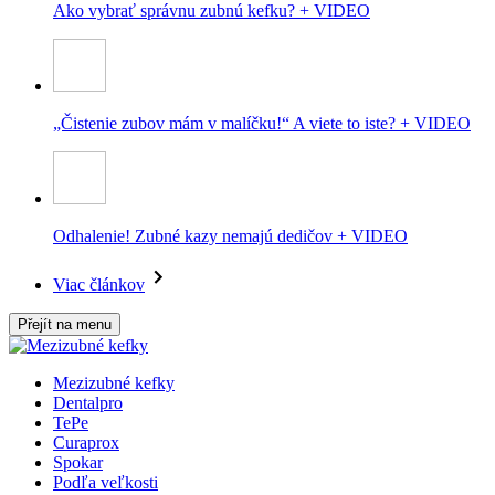
Ako vybrať správnu zubnú kefku? + VIDEO
„Čistenie zubov mám v malíčku!“ A viete to iste? + VIDEO
Odhalenie! Zubné kazy nemajú dedičov + VIDEO
Viac článkov
Přejít na menu
Mezizubné kefky
Dentalpro
TePe
Curaprox
Spokar
Podľa veľkosti