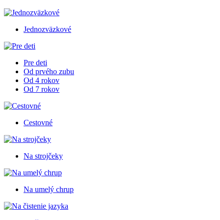
Jednozväzkové
Pre deti
Od prvého zubu
Od 4 rokov
Od 7 rokov
Cestovné
Na strojčeky
Na umelý chrup