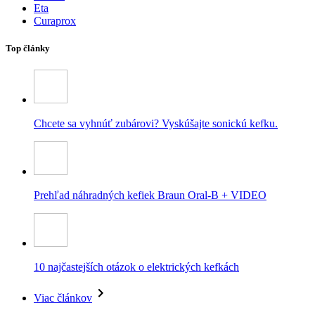
Eta
Curaprox
Top články
Chcete sa vyhnúť zubárovi? Vyskúšajte sonickú kefku.
Prehľad náhradných kefiek Braun Oral-B + VIDEO
10 najčastejších otázok o elektrických kefkách
Viac článkov