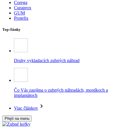
Corega
Curaprox
GUM
Protefix
Top články
Druhy vykladacích zubných náhrad
Čo Vás zaujíma o zubných náhradách, mostíkoch a
implantátoch
Viac článkov
Přejít na menu