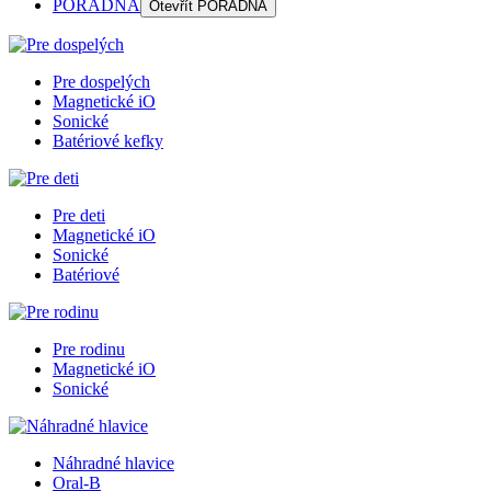
PORADŇA
Otevřít
PORADŇA
Pre dospelých
Magnetické iO
Sonické
Batériové kefky
Pre deti
Magnetické iO
Sonické
Batériové
Pre rodinu
Magnetické iO
Sonické
Náhradné hlavice
Oral-B