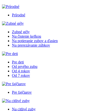
Prírodné
Zubné gély
Na čistenie kefkou
Na potieranie zubov a ďasien
Na prerezávanie zúbkov
Pre deti
Od prvého zubu
Od 4 rokov
Od 7 rokov
Pre fajčiarov
Na citlivé zuby