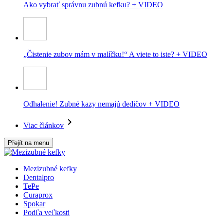
Ako vybrať správnu zubnú kefku? + VIDEO
„Čistenie zubov mám v malíčku!“ A viete to iste? + VIDEO
Odhalenie! Zubné kazy nemajú dedičov + VIDEO
Viac článkov
Přejít na menu
Mezizubné kefky
Dentalpro
TePe
Curaprox
Spokar
Podľa veľkosti