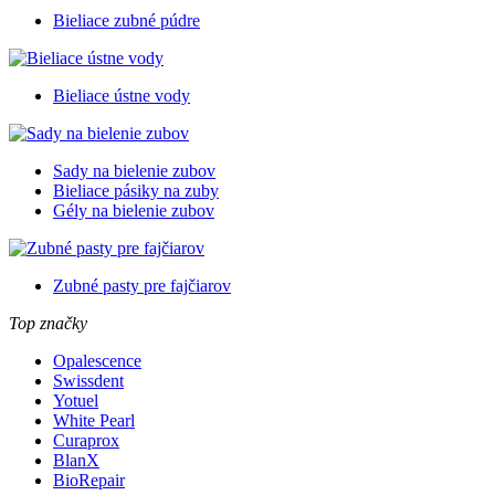
Bieliace zubné púdre
Bieliace ústne vody
Sady na bielenie zubov
Bieliace pásiky na zuby
Gély na bielenie zubov
Zubné pasty pre fajčiarov
Top značky
Opalescence
Swissdent
Yotuel
White Pearl
Curaprox
BlanX
BioRepair