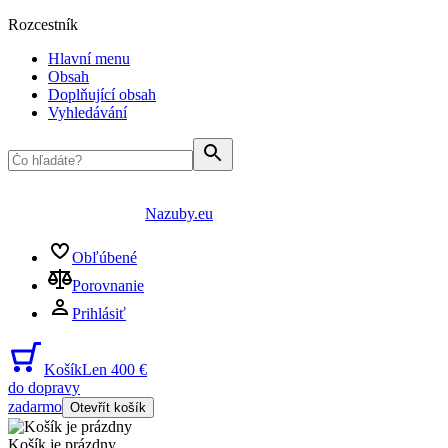
Rozcestník
Hlavní menu
Obsah
Doplňující obsah
Vyhledávání
Nazuby.eu
Obľúbené
Porovnanie
Prihlásiť
Košík
Len 400 €
do dopravy
zadarmo
Otevřít košík
Košík je prázdny
...