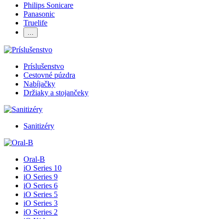
Philips Sonicare
Panasonic
Truelife
…
Príslušenstvo
Cestovné púzdra
Nabíjačky
Držiaky a stojančeky
Sanitizéry
Oral-B
iO Series 10
iO Series 9
iO Series 6
iO Series 5
iO Series 3
iO Series 2