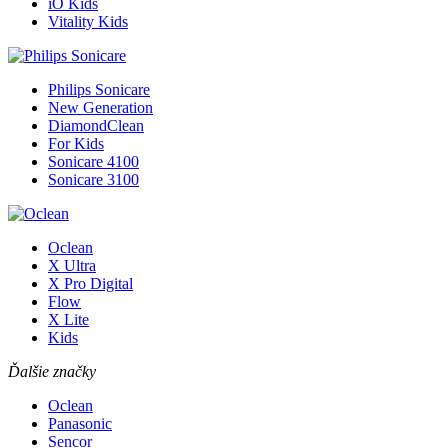
iO Kids
Vitality Kids
Philips Sonicare
New Generation
DiamondClean
For Kids
Sonicare 4100
Sonicare 3100
Oclean
X Ultra
X Pro Digital
Flow
X Lite
Kids
Ďalšie značky
Oclean
Panasonic
Sencor