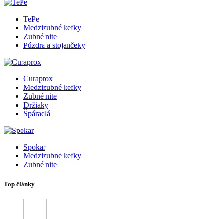
TePe
Medzizubné kefky
Zubné nite
Púzdra a stojančeky
Curaprox
Medzizubné kefky
Zubné nite
Držiaky
Špáradlá
Spokar
Medzizubné kefky
Zubné nite
Top články