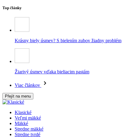
Top články
Krásny biely úsmev? S bielením zubov žiadny problém
Žiarivý úsmev vďaka bieliacim pastám
Viac článkov
Přejít na menu
Klasické
Veľmi mäkké
Mäkké
Stredne mäkké
Stredne tvrdé