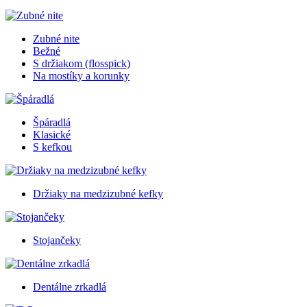
Zubné nite
Bežné
S držiakom (flosspick)
Na mostíky a korunky
Špáradlá
Klasické
S kefkou
Držiaky na medzizubné kefky
Stojančeky
Dentálne zrkadlá