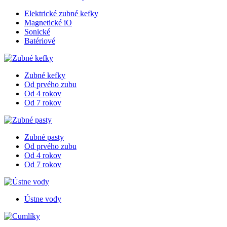
Elektrické zubné kefky
Magnetické iO
Sonické
Batériové
Zubné kefky
Od prvého zubu
Od 4 rokov
Od 7 rokov
Zubné pasty
Od prvého zubu
Od 4 rokov
Od 7 rokov
Ústne vody