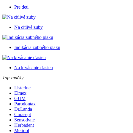
Pre deti
Na citlivé zuby
Indikácia zubného plaku
Na krvácanie ďasien
Top značky
Listerine
Elmex
GUM
Parodontax
Dr.Landa
Curasept
Sensodyne
Herbadent
Meridol