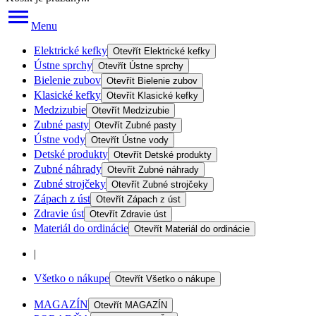
Menu
Elektrické kefky
Otevřít
Elektrické kefky
Ústne sprchy
Otevřít
Ústne sprchy
Bielenie zubov
Otevřít
Bielenie zubov
Klasické kefky
Otevřít
Klasické kefky
Medzizubie
Otevřít
Medzizubie
Zubné pasty
Otevřít
Zubné pasty
Ústne vody
Otevřít
Ústne vody
Detské produkty
Otevřít
Detské produkty
Zubné náhrady
Otevřít
Zubné náhrady
Zubné strojčeky
Otevřít
Zubné strojčeky
Zápach z úst
Otevřít
Zápach z úst
Zdravie úst
Otevřít
Zdravie úst
Materiál do ordinácie
Otevřít
Materiál do ordinácie
|
Všetko o nákupe
Otevřít
Všetko o nákupe
MAGAZÍN
Otevřít
MAGAZÍN