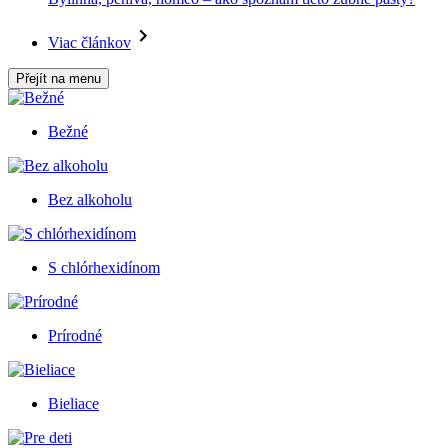
Viac článkov
Přejít na menu
Bežné
Bez alkoholu
S chlórhexidínom
Prírodné
Bieliace