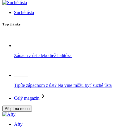
Suché ústa
Top články
Zápach z úst alebo tiež halitóza
Trpíte zápachom z úst? Na vine môžu byť suché ústa
Celý magazín
Přejít na menu
Afty