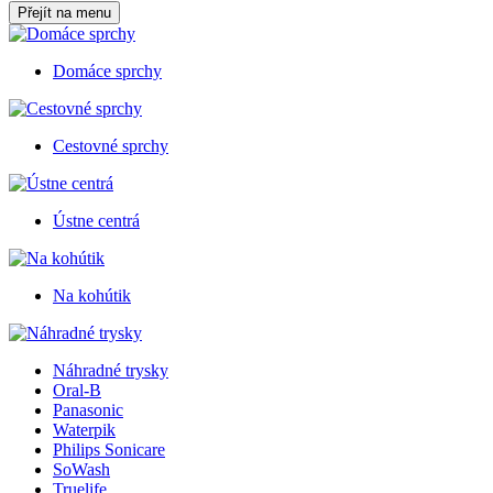
Přejít na menu
Domáce sprchy
Cestovné sprchy
Ústne centrá
Na kohútik
Náhradné trysky
Oral-B
Panasonic
Waterpik
Philips Sonicare
SoWash
Truelife