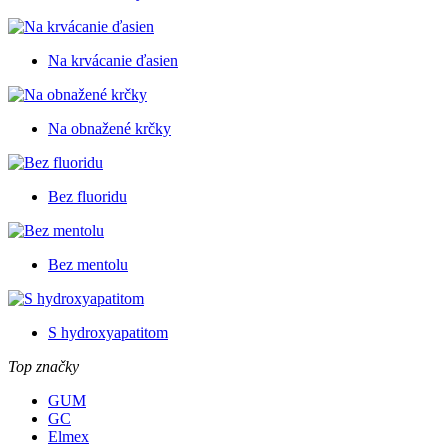
Na krvácanie ďasien
Na obnažené krčky
Bez fluoridu
Bez mentolu
S hydroxyapatitom
Top značky
GUM
GC
Elmex