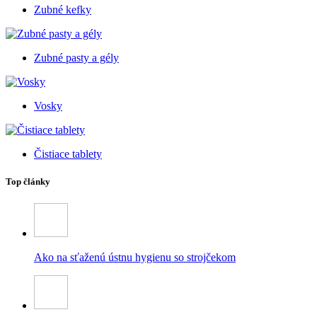
Zubné kefky
Zubné pasty a gély
Vosky
Čistiace tablety
Top články
Ako na sťaženú ústnu hygienu so strojčekom