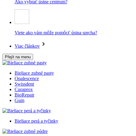
Ako vybrať ústne centrum?
Viete ako vám môže pomôcť ústna sprcha?
Viac článkov
Přejít na menu
Bieliace zubné pasty
Opalescence
Swissdent
Curaprox
BioRepair
Gum
Bieliace perá a tyčinky