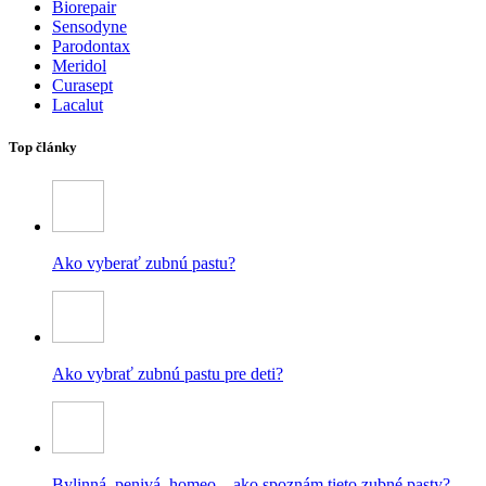
Biorepair
Sensodyne
Parodontax
Meridol
Curasept
Lacalut
Top články
Ako vyberať zubnú pastu?
Ako vybrať zubnú pastu pre deti?
Bylinná, penivá, homeo – ako spoznám tieto zubné pasty?