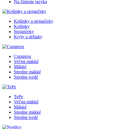
Na čistenie jazyka
Kelímky a stojančeky
Kelímky
Stojančeky
Kryty a držiaky
Curaprox
Veľmi mäkké
Mäkké
Stredne mäkké
Stredne tvrdé
TePe
Veľmi mäkké
Mäkké
Stredne mäkké
Stredne tvrdé