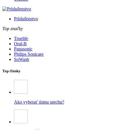
Príslušenstvo
Top značky
Truelife
Oral-B
Panasonic
Philips Sonicare
SoWash
Top články
Ako vyberať ústnu sprchu?