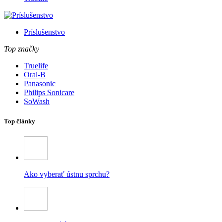
Príslušenstvo
Top značky
Truelife
Oral-B
Panasonic
Philips Sonicare
SoWash
Top články
Ako vyberať ústnu sprchu?