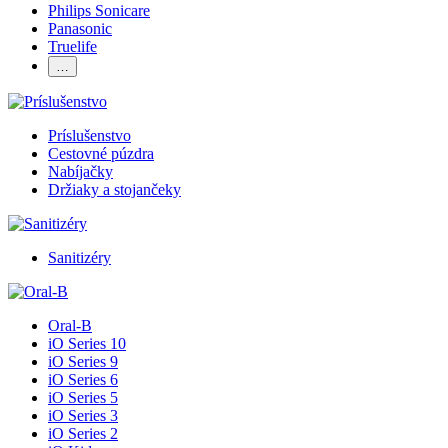
Philips Sonicare
Panasonic
Truelife
…
Príslušenstvo
Cestovné púzdra
Nabíjačky
Držiaky a stojančeky
Sanitizéry
Oral-B
iO Series 10
iO Series 9
iO Series 6
iO Series 5
iO Series 3
iO Series 2