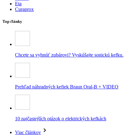
Eta
Curaprox
Top články
Chcete sa vyhnúť zubárovi? Vyskúšajte sonickú kefku.
Prehľad náhradných kefiek Braun Oral-B + VIDEO
10 najčastejších otázok o elektrických kefkách
Viac článkov