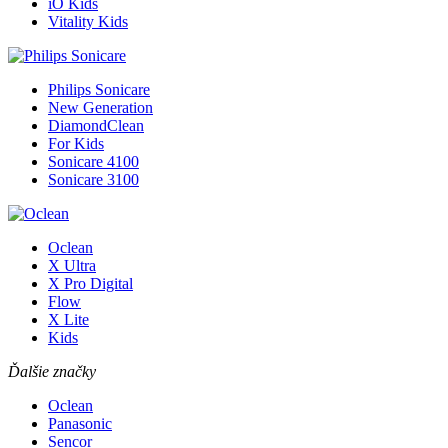
iO Kids
Vitality Kids
Philips Sonicare
New Generation
DiamondClean
For Kids
Sonicare 4100
Sonicare 3100
Oclean
X Ultra
X Pro Digital
Flow
X Lite
Kids
Ďalšie značky
Oclean
Panasonic
Sencor