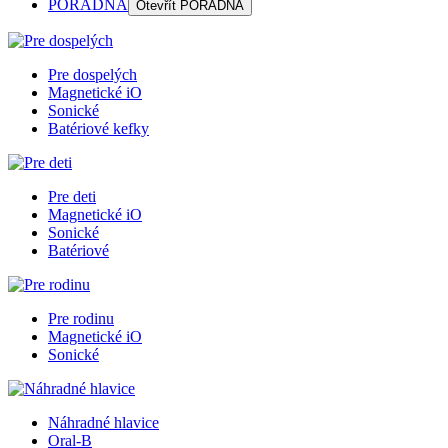
PORADŇA
Otevřít
PORADŇA
Pre dospelých
Magnetické iO
Sonické
Batériové kefky
Pre deti
Magnetické iO
Sonické
Batériové
Pre rodinu
Magnetické iO
Sonické
Náhradné hlavice
Oral-B