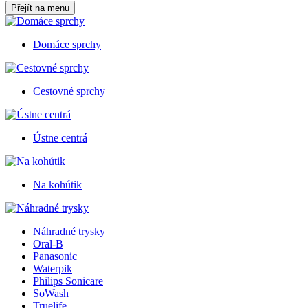
Přejít na menu
Domáce sprchy
Cestovné sprchy
Ústne centrá
Na kohútik
Náhradné trysky
Oral-B
Panasonic
Waterpik
Philips Sonicare
SoWash
Truelife