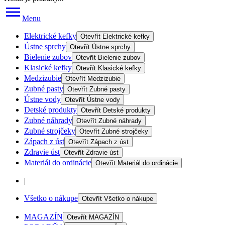
Menu
Elektrické kefky
Otevřít
Elektrické kefky
Ústne sprchy
Otevřít
Ústne sprchy
Bielenie zubov
Otevřít
Bielenie zubov
Klasické kefky
Otevřít
Klasické kefky
Medzizubie
Otevřít
Medzizubie
Zubné pasty
Otevřít
Zubné pasty
Ústne vody
Otevřít
Ústne vody
Detské produkty
Otevřít
Detské produkty
Zubné náhrady
Otevřít
Zubné náhrady
Zubné strojčeky
Otevřít
Zubné strojčeky
Zápach z úst
Otevřít
Zápach z úst
Zdravie úst
Otevřít
Zdravie úst
Materiál do ordinácie
Otevřít
Materiál do ordinácie
|
Všetko o nákupe
Otevřít
Všetko o nákupe
MAGAZÍN
Otevřít
MAGAZÍN