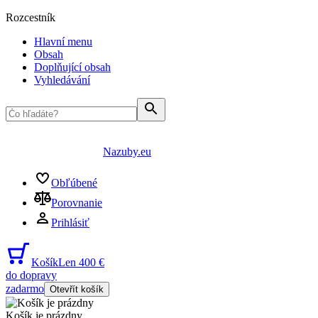
Rozcestník
Hlavní menu
Obsah
Doplňující obsah
Vyhledávání
Nazuby.eu
Obľúbené
Porovnanie
Prihlásiť
Košík
Len 400 €
do dopravy
zadarmo
Otevřít košík
Košík je prázdny
...