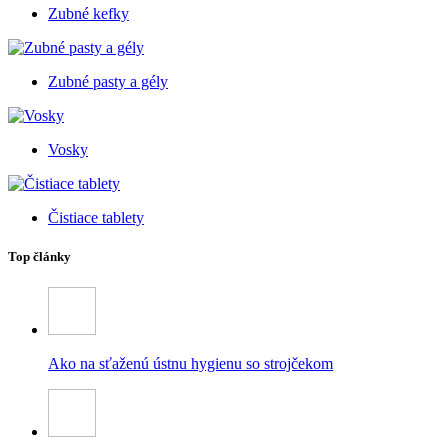
Zubné kefky
Zubné pasty a gély
Vosky
Čistiace tablety
Top články
Ako na sťaženú ústnu hygienu so strojčekom