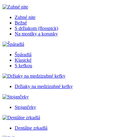
Zubné nite
Bežné
S držiakom (flosspick)
Na mostíky a korunky
Špáradlá
Klasické
S kefkou
Držiaky na medzizubné kefky
Stojančeky
Dentálne zrkadlá