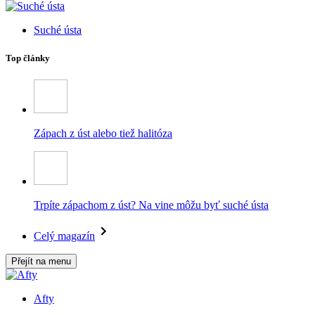
Suché ústa
Top články
Zápach z úst alebo tiež halitóza
Trpíte zápachom z úst? Na vine môžu byť suché ústa
Celý magazín
Přejít na menu
Afty