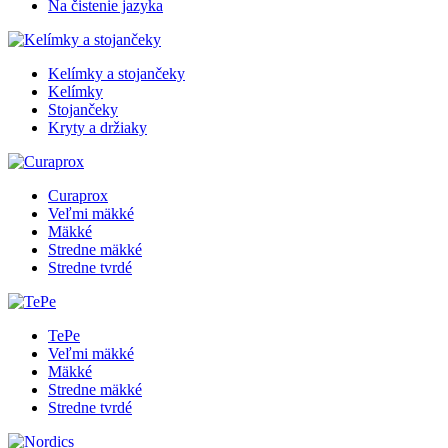
Na čistenie jazyka
Kelímky a stojančeky
Kelímky
Stojančeky
Kryty a držiaky
Curaprox
Veľmi mäkké
Mäkké
Stredne mäkké
Stredne tvrdé
TePe
Veľmi mäkké
Mäkké
Stredne mäkké
Stredne tvrdé