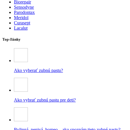
Biorepair
Sensodyne
Parodontax
Meridol
Curasept
Lacalut
Top články
Ako vyberať zubnú pastu?
Ako vybrať zubnú pastu pre deti?
Bylinná, penivá, homeo – ako spoznám tieto zubné pasty?