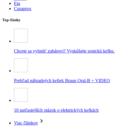
Eta
Curaprox
Top články
Chcete sa vyhnúť zubárovi? Vyskúšajte sonickú kefku.
Prehľad náhradných kefiek Braun Oral-B + VIDEO
10 najčastejších otázok o elektrických kefkách
Viac článkov