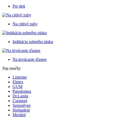
Pre deti
Na citlivé zuby
Indikácia zubného plaku
Na krvácanie ďasien
Top značky
Listerine
Elmex
GUM
Parodontax
Dr.Landa
Curasept
Sensodyne
Herbadent
Meridol