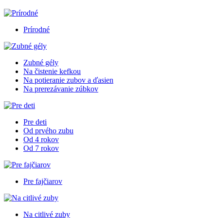
Prírodné
Zubné gély
Na čistenie kefkou
Na potieranie zubov a ďasien
Na prerezávanie zúbkov
Pre deti
Od prvého zubu
Od 4 rokov
Od 7 rokov
Pre fajčiarov
Na citlivé zuby