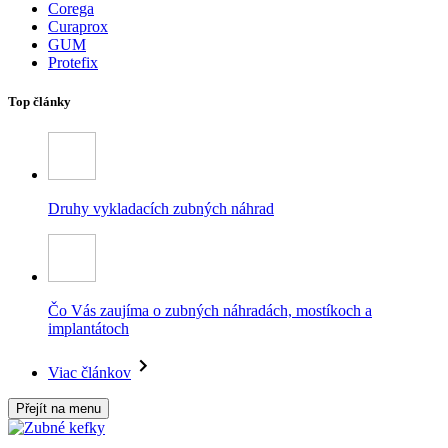
Corega
Curaprox
GUM
Protefix
Top články
Druhy vykladacích zubných náhrad
Čo Vás zaujíma o zubných náhradách, mostíkoch a
implantátoch
Viac článkov
Přejít na menu