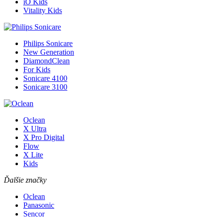
iO Kids
Vitality Kids
Philips Sonicare
New Generation
DiamondClean
For Kids
Sonicare 4100
Sonicare 3100
Oclean
X Ultra
X Pro Digital
Flow
X Lite
Kids
Ďalšie značky
Oclean
Panasonic
Sencor