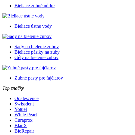
Bieliace zubné púdre
Bieliace ústne vody
Sady na bielenie zubov
Bieliace pásiky na zuby
Gély na bielenie zubov
Zubné pasty pre fajčiarov
Top značky
Opalescence
Swissdent
Yotuel
White Pearl
Curaprox
BlanX
BioRepair