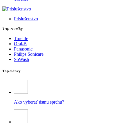
Príslušenstvo
Top značky
Truelife
Oral-B
Panasonic
Philips Sonicare
SoWash
Top články
Ako vyberať ústnu sprchu?