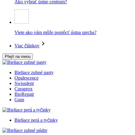
Ako vybrať ústne centrum?
Viete ako vám môže pomôcť ústna sprcha?
Viac článkov
Přejít na menu
Bieliace zubné pasty
Opalescence
Swissdent
Curaprox
BioRepair
Gum
Bieliace perá a tyčinky