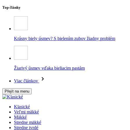
Top články
Krásny biely úsmev? S bielením zubov žiadny problém
Žiarivý úsmev vďaka bieliacim pastám
Viac článkov
Přejít na menu
Klasické
Veľmi mäkké
Mäkké
Stredne mäkké
Stredne tvrdé