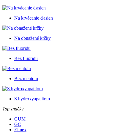
Na krvácanie ďasien
Na obnažené krčky
Bez fluoridu
Bez mentolu
S hydroxyapatitom
Top značky
GUM
GC
Elmex