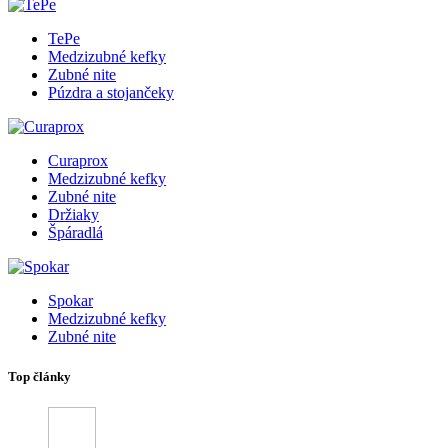
TePe
Medzizubné kefky
Zubné nite
Púzdra a stojančeky
Curaprox
Medzizubné kefky
Zubné nite
Držiaky
Špáradlá
Spokar
Medzizubné kefky
Zubné nite
Top články