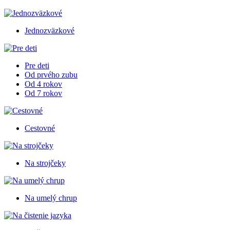
Jednozväzkové
Pre deti
Od prvého zubu
Od 4 rokov
Od 7 rokov
Cestovné
Na strojčeky
Na umelý chrup