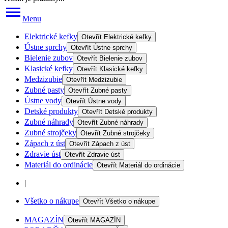
Menu
Elektrické kefky
Otevřít
Elektrické kefky
Ústne sprchy
Otevřít
Ústne sprchy
Bielenie zubov
Otevřít
Bielenie zubov
Klasické kefky
Otevřít
Klasické kefky
Medzizubie
Otevřít
Medzizubie
Zubné pasty
Otevřít
Zubné pasty
Ústne vody
Otevřít
Ústne vody
Detské produkty
Otevřít
Detské produkty
Zubné náhrady
Otevřít
Zubné náhrady
Zubné strojčeky
Otevřít
Zubné strojčeky
Zápach z úst
Otevřít
Zápach z úst
Zdravie úst
Otevřít
Zdravie úst
Materiál do ordinácie
Otevřít
Materiál do ordinácie
|
Všetko o nákupe
Otevřít
Všetko o nákupe
MAGAZÍN
Otevřít
MAGAZÍN