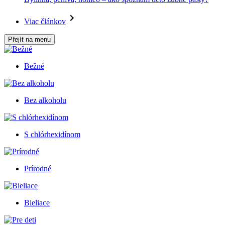
Viac článkov
Přejít na menu
Bežné
Bez alkoholu
S chlórhexidínom
Prírodné
Bieliace