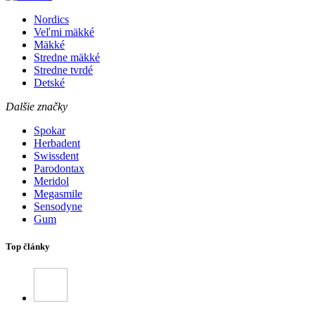
Nordics
Veľmi mäkké
Mäkké
Stredne mäkké
Stredne tvrdé
Detské
Dalšie značky
Spokar
Herbadent
Swissdent
Parodontax
Meridol
Megasmile
Sensodyne
Gum
Top články