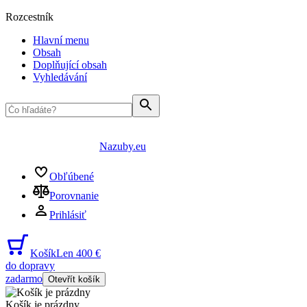
Rozcestník
Hlavní menu
Obsah
Doplňující obsah
Vyhledávání
Nazuby.eu
Obľúbené
Porovnanie
Prihlásiť
Košík
Len 400 €
do dopravy
zadarmo
Otevřít košík
Košík je prázdny
...