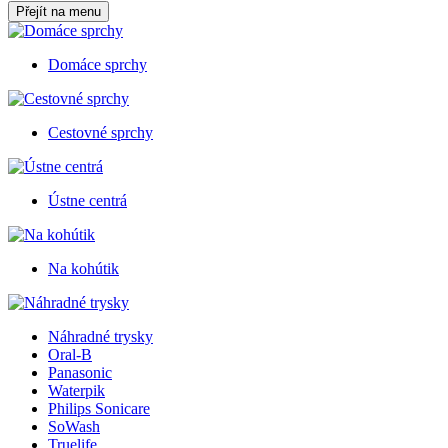
Přejít na menu
Domáce sprchy
Cestovné sprchy
Ústne centrá
Na kohútik
Náhradné trysky
Oral-B
Panasonic
Waterpik
Philips Sonicare
SoWash
Truelife