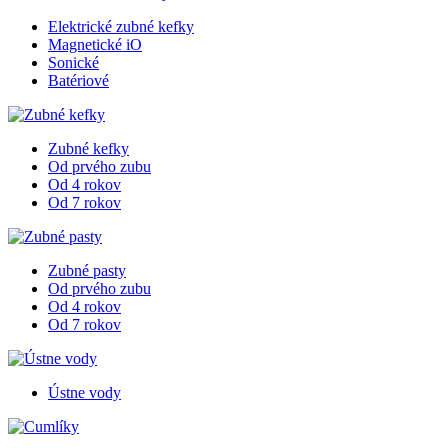
Elektrické zubné kefky
Magnetické iO
Sonické
Batériové
Zubné kefky
Od prvého zubu
Od 4 rokov
Od 7 rokov
Zubné pasty
Od prvého zubu
Od 4 rokov
Od 7 rokov
Ústne vody