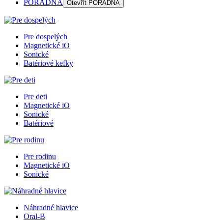
PORADŇA
Otevřít
PORADŇA
Pre dospelých
Magnetické iO
Sonické
Batériové kefky
Pre deti
Magnetické iO
Sonické
Batériové
Pre rodinu
Magnetické iO
Sonické
Náhradné hlavice
Oral-B