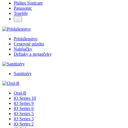
Philips Sonicare
Panasonic
Truelife
…
Príslušenstvo
Cestovné púzdra
Nabíjačky
Držiaky a stojančeky
Sanitizéry
Oral-B
iO Series 10
iO Series 9
iO Series 6
iO Series 5
iO Series 3
iO Series 2