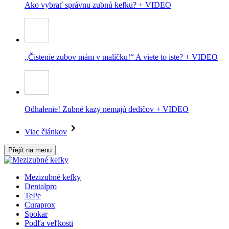
Ako vybrať správnu zubnú kefku? + VIDEO
„Čistenie zubov mám v malíčku!“ A viete to iste? + VIDEO
Odhalenie! Zubné kazy nemajú dedičov + VIDEO
Viac článkov
Přejít na menu
Mezizubné kefky
Dentalpro
TePe
Curaprox
Spokar
Podľa veľkosti