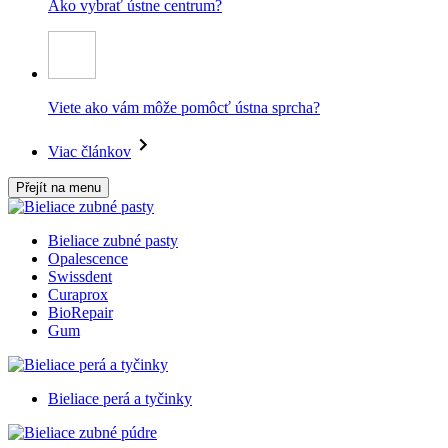
Ako vybrať ústne centrum?
Viete ako vám môže pomôcť ústna sprcha?
Viac článkov
Přejít na menu
Bieliace zubné pasty
Opalescence
Swissdent
Curaprox
BioRepair
Gum
Bieliace perá a tyčinky