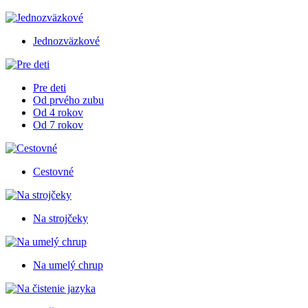
Jednozväzkové
Pre deti
Od prvého zubu
Od 4 rokov
Od 7 rokov
Cestovné
Na strojčeky
Na umelý chrup