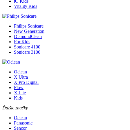
iO Kids
Vitality Kids
Philips Sonicare
New Generation
DiamondClean
For Kids
Sonicare 4100
Sonicare 3100
Oclean
X Ultra
X Pro Digital
Flow
X Lite
Kids
Ďalšie značky
Oclean
Panasonic
Sencor