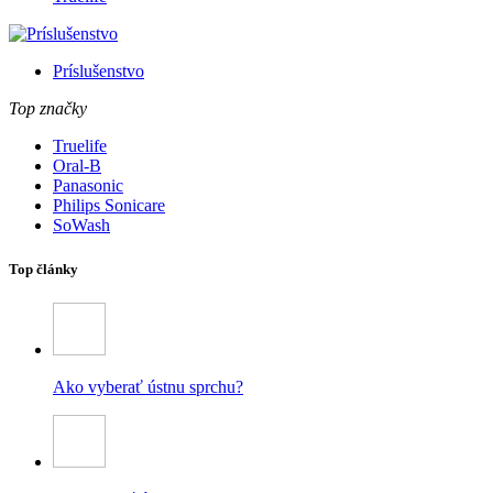
Príslušenstvo
Top značky
Truelife
Oral-B
Panasonic
Philips Sonicare
SoWash
Top články
Ako vyberať ústnu sprchu?