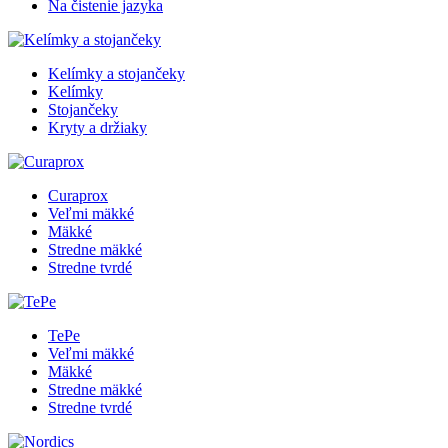
Na čistenie jazyka
Kelímky a stojančeky
Kelímky
Stojančeky
Kryty a držiaky
Curaprox
Veľmi mäkké
Mäkké
Stredne mäkké
Stredne tvrdé
TePe
Veľmi mäkké
Mäkké
Stredne mäkké
Stredne tvrdé