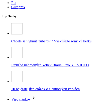
Eta
Curaprox
Top články
Chcete sa vyhnúť zubárovi? Vyskúšajte sonickú kefku.
Prehľad náhradných kefiek Braun Oral-B + VIDEO
10 najčastejších otázok o elektrických kefkách
Viac článkov