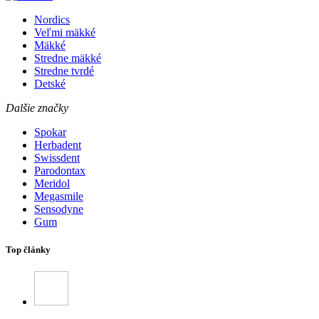
Nordics
Veľmi mäkké
Mäkké
Stredne mäkké
Stredne tvrdé
Detské
Dalšie značky
Spokar
Herbadent
Swissdent
Parodontax
Meridol
Megasmile
Sensodyne
Gum
Top články