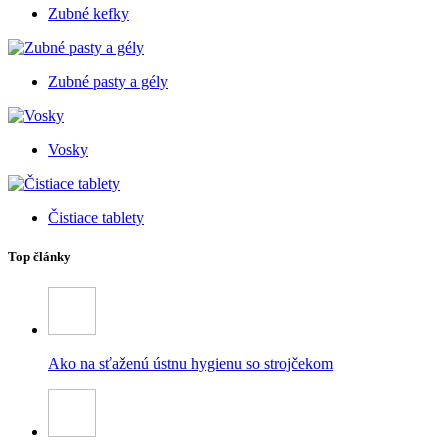
Zubné kefky
Zubné pasty a gély
Vosky
Čistiace tablety
Top články
Ako na sťaženú ústnu hygienu so strojčekom