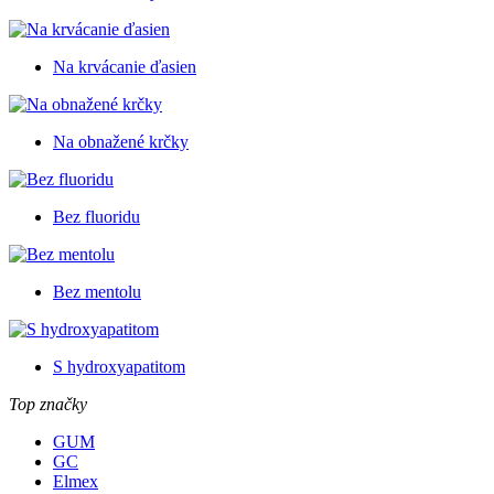
Na krvácanie ďasien
Na obnažené krčky
Bez fluoridu
Bez mentolu
S hydroxyapatitom
Top značky
GUM
GC
Elmex