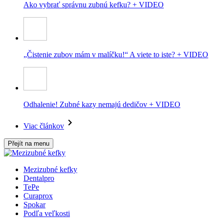
Ako vybrať správnu zubnú kefku? + VIDEO
„Čistenie zubov mám v malíčku!“ A viete to iste? + VIDEO
Odhalenie! Zubné kazy nemajú dedičov + VIDEO
Viac článkov
Přejít na menu
Mezizubné kefky
Dentalpro
TePe
Curaprox
Spokar
Podľa veľkosti