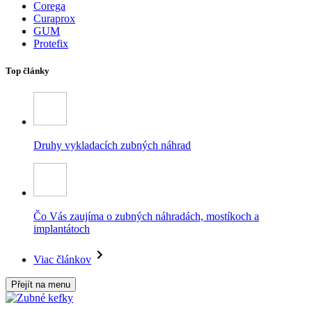
Corega
Curaprox
GUM
Protefix
Top články
Druhy vykladacích zubných náhrad
Čo Vás zaujíma o zubných náhradách, mostíkoch a
implantátoch
Viac článkov
Přejít na menu