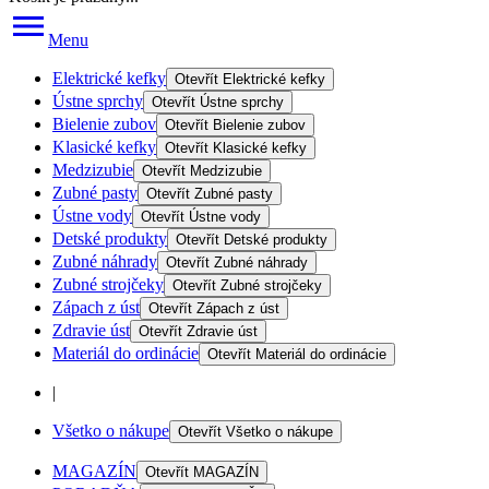
Menu
Elektrické kefky
Otevřít
Elektrické kefky
Ústne sprchy
Otevřít
Ústne sprchy
Bielenie zubov
Otevřít
Bielenie zubov
Klasické kefky
Otevřít
Klasické kefky
Medzizubie
Otevřít
Medzizubie
Zubné pasty
Otevřít
Zubné pasty
Ústne vody
Otevřít
Ústne vody
Detské produkty
Otevřít
Detské produkty
Zubné náhrady
Otevřít
Zubné náhrady
Zubné strojčeky
Otevřít
Zubné strojčeky
Zápach z úst
Otevřít
Zápach z úst
Zdravie úst
Otevřít
Zdravie úst
Materiál do ordinácie
Otevřít
Materiál do ordinácie
|
Všetko o nákupe
Otevřít
Všetko o nákupe
MAGAZÍN
Otevřít
MAGAZÍN