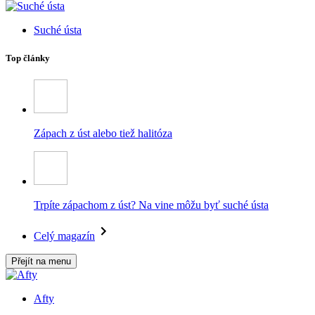
Suché ústa
Top články
Zápach z úst alebo tiež halitóza
Trpíte zápachom z úst? Na vine môžu byť suché ústa
Celý magazín
Přejít na menu
Afty