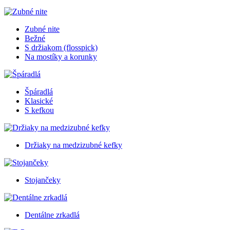
Zubné nite
Bežné
S držiakom (flosspick)
Na mostíky a korunky
Špáradlá
Klasické
S kefkou
Držiaky na medzizubné kefky
Stojančeky
Dentálne zrkadlá