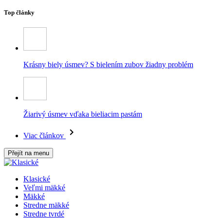
Top články
Krásny biely úsmev? S bielením zubov žiadny problém
Žiarivý úsmev vďaka bieliacim pastám
Viac článkov
Přejít na menu
Klasické
Veľmi mäkké
Mäkké
Stredne mäkké
Stredne tvrdé