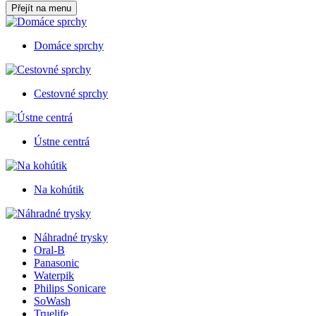
Přejít na menu
Domáce sprchy
Cestovné sprchy
Ústne centrá
Na kohútik
Náhradné trysky
Oral-B
Panasonic
Waterpik
Philips Sonicare
SoWash
Truelife