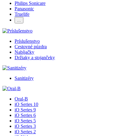
Philips Sonicare
Panasonic
Truelife
…
Príslušenstvo
Cestovné púzdra
Nabíjačky
Držiaky a stojančeky
Sanitizéry
Oral-B
iO Series 10
iO Series 9
iO Series 6
iO Series 5
iO Series 3
iO Series 2