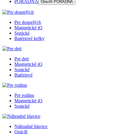
PORADŇA
Otevřít
PORADŇA
Pre dospelých
Magnetické iO
Sonické
Batériové kefky
Pre deti
Magnetické iO
Sonické
Batériové
Pre rodinu
Magnetické iO
Sonické
Náhradné hlavice
Oral-B