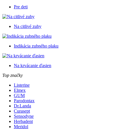
Pre deti
Na citlivé zuby
Indikácia zubného plaku
Na krvácanie ďasien
Top značky
Listerine
Elmex
GUM
Parodontax
Dr.Landa
Curasept
Sensodyne
Herbadent
Meridol