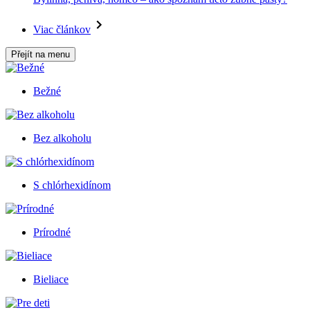
Viac článkov
Přejít na menu
Bežné
Bez alkoholu
S chlórhexidínom
Prírodné
Bieliace