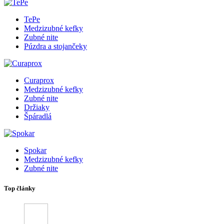
TePe
Medzizubné kefky
Zubné nite
Púzdra a stojančeky
Curaprox
Medzizubné kefky
Zubné nite
Držiaky
Špáradlá
Spokar
Medzizubné kefky
Zubné nite
Top články