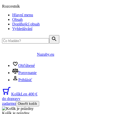
Rozcestník
Hlavní menu
Obsah
Doplňující obsah
Vyhledávání
Nazuby.eu
Obľúbené
Porovnanie
Prihlásiť
Košík
Len 400 €
do dopravy
zadarmo
Otevřít košík
Košík je prázdny
...