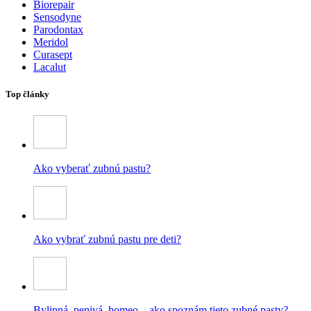
Biorepair
Sensodyne
Parodontax
Meridol
Curasept
Lacalut
Top články
Ako vyberať zubnú pastu?
Ako vybrať zubnú pastu pre deti?
Bylinná, penivá, homeo – ako spoznám tieto zubné pasty?