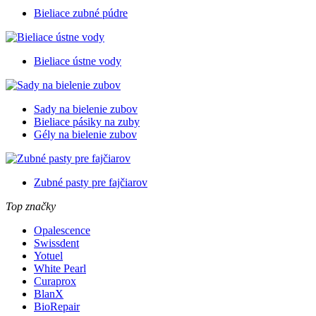
Bieliace zubné púdre
Bieliace ústne vody
Sady na bielenie zubov
Bieliace pásiky na zuby
Gély na bielenie zubov
Zubné pasty pre fajčiarov
Top značky
Opalescence
Swissdent
Yotuel
White Pearl
Curaprox
BlanX
BioRepair