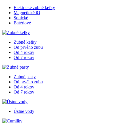
Elektrické zubné kefky
Magnetické iO
Sonické
Batériové
Zubné kefky
Od prvého zubu
Od 4 rokov
Od 7 rokov
Zubné pasty
Od prvého zubu
Od 4 rokov
Od 7 rokov
Ústne vody