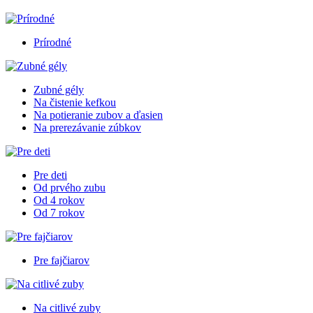
Prírodné
Zubné gély
Na čistenie kefkou
Na potieranie zubov a ďasien
Na prerezávanie zúbkov
Pre deti
Od prvého zubu
Od 4 rokov
Od 7 rokov
Pre fajčiarov
Na citlivé zuby