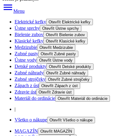
Menu
Elektrické kefky
Otevřít
Elektrické kefky
Ústne sprchy
Otevřít
Ústne sprchy
Bielenie zubov
Otevřít
Bielenie zubov
Klasické kefky
Otevřít
Klasické kefky
Medzizubie
Otevřít
Medzizubie
Zubné pasty
Otevřít
Zubné pasty
Ústne vody
Otevřít
Ústne vody
Detské produkty
Otevřít
Detské produkty
Zubné náhrady
Otevřít
Zubné náhrady
Zubné strojčeky
Otevřít
Zubné strojčeky
Zápach z úst
Otevřít
Zápach z úst
Zdravie úst
Otevřít
Zdravie úst
Materiál do ordinácie
Otevřít
Materiál do ordinácie
|
Všetko o nákupe
Otevřít
Všetko o nákupe
MAGAZÍN
Otevřít
MAGAZÍN