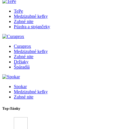
TePe
Medzizubné kefky
Zubné nite
Púzdra a stojančeky
Curaprox
Medzizubné kefky
Zubné nite
Držiaky
Špáradlá
Spokar
Medzizubné kefky
Zubné nite
Top články