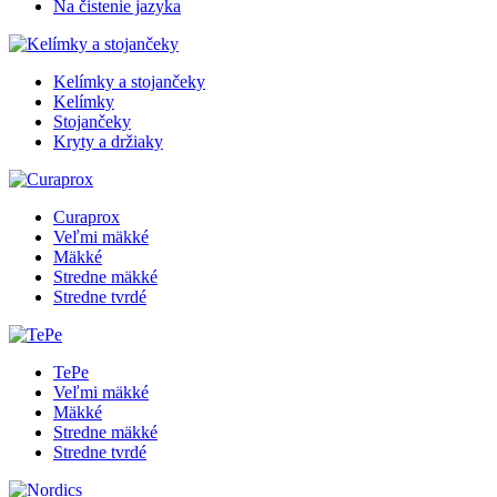
Na čistenie jazyka
Kelímky a stojančeky
Kelímky
Stojančeky
Kryty a držiaky
Curaprox
Veľmi mäkké
Mäkké
Stredne mäkké
Stredne tvrdé
TePe
Veľmi mäkké
Mäkké
Stredne mäkké
Stredne tvrdé