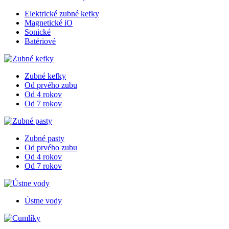
Elektrické zubné kefky
Magnetické iO
Sonické
Batériové
Zubné kefky
Od prvého zubu
Od 4 rokov
Od 7 rokov
Zubné pasty
Od prvého zubu
Od 4 rokov
Od 7 rokov
Ústne vody