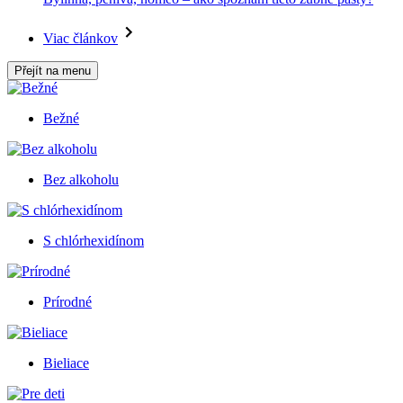
Viac článkov
Přejít na menu
Bežné
Bez alkoholu
S chlórhexidínom
Prírodné
Bieliace