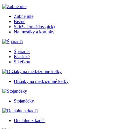
Zubné nite
Bežné
S držiakom (flosspick)
Na mostíky a korunky
Špáradlá
Klasické
S kefkou
Držiaky na medzizubné kefky
Stojančeky
Dentálne zrkadlá