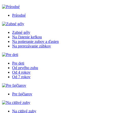
Prírodné
Zubné gély
Na čistenie kefkou
Na potieranie zubov a ďasien
Na prerezávanie zúbkov
Pre deti
Od prvého zubu
Od 4 rokov
Od 7 rokov
Pre fajčiarov
Na citlivé zuby