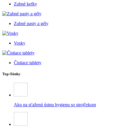
Zubné kefky
Zubné pasty a gély
Vosky
Čistiace tablety
Top články
Ako na sťaženú ústnu hygienu so strojčekom