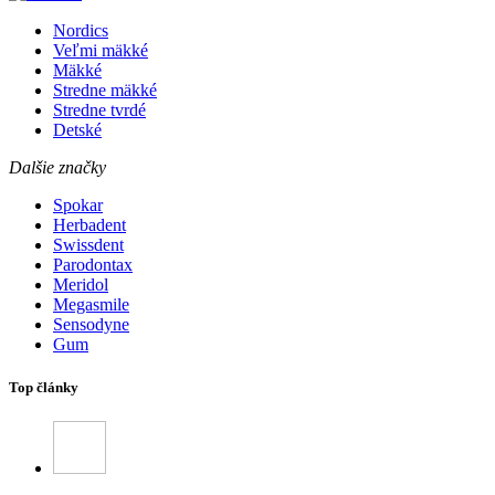
Nordics
Veľmi mäkké
Mäkké
Stredne mäkké
Stredne tvrdé
Detské
Dalšie značky
Spokar
Herbadent
Swissdent
Parodontax
Meridol
Megasmile
Sensodyne
Gum
Top články