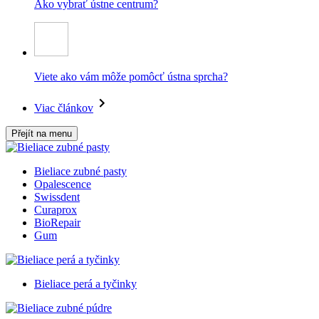
Ako vybrať ústne centrum?
Viete ako vám môže pomôcť ústna sprcha?
Viac článkov
Přejít na menu
Bieliace zubné pasty
Opalescence
Swissdent
Curaprox
BioRepair
Gum
Bieliace perá a tyčinky