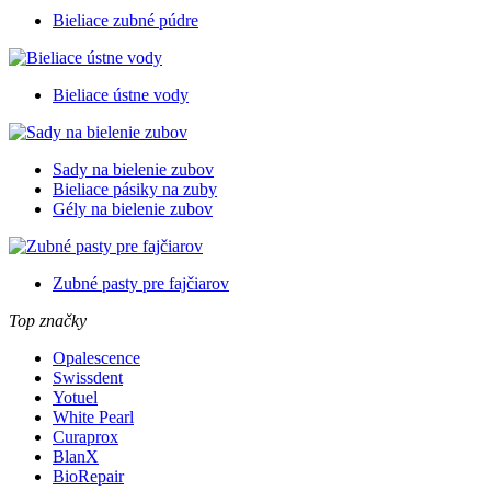
Bieliace zubné púdre
Bieliace ústne vody
Sady na bielenie zubov
Bieliace pásiky na zuby
Gély na bielenie zubov
Zubné pasty pre fajčiarov
Top značky
Opalescence
Swissdent
Yotuel
White Pearl
Curaprox
BlanX
BioRepair