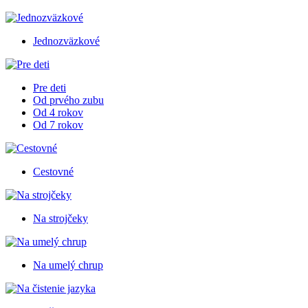
Jednozväzkové
Pre deti
Od prvého zubu
Od 4 rokov
Od 7 rokov
Cestovné
Na strojčeky
Na umelý chrup