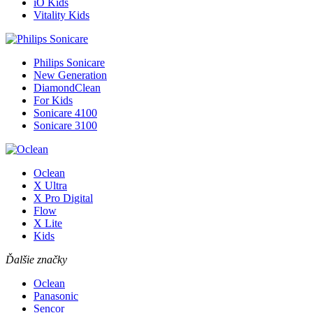
iO Kids
Vitality Kids
Philips Sonicare
New Generation
DiamondClean
For Kids
Sonicare 4100
Sonicare 3100
Oclean
X Ultra
X Pro Digital
Flow
X Lite
Kids
Ďalšie značky
Oclean
Panasonic
Sencor