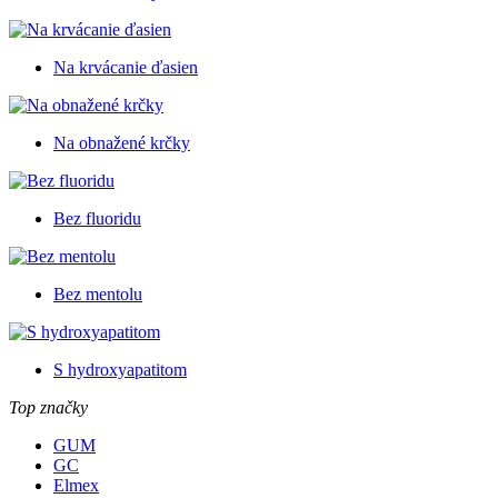
Na krvácanie ďasien
Na obnažené krčky
Bez fluoridu
Bez mentolu
S hydroxyapatitom
Top značky
GUM
GC
Elmex