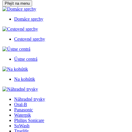
Přejít na menu
Domáce sprchy
Cestovné sprchy
Ústne centrá
Na kohútik
Náhradné trysky
Oral-B
Panasonic
Waterpik
Philips Sonicare
SoWash
Truelife