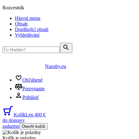
Rozcestník
Hlavní menu
Obsah
Doplňující obsah
Vyhledávání
Nazuby.eu
Obľúbené
Porovnanie
Prihlásiť
Košík
Len 400 €
do dopravy
zadarmo
Otevřít košík
Košík je prázdny
...