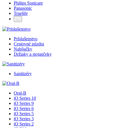
Philips Sonicare
Panasonic
Truelife
…
Príslušenstvo
Cestovné púzdra
Nabíjačky
Držiaky a stojančeky
Sanitizéry
Oral-B
iO Series 10
iO Series 9
iO Series 6
iO Series 5
iO Series 3
iO Series 2