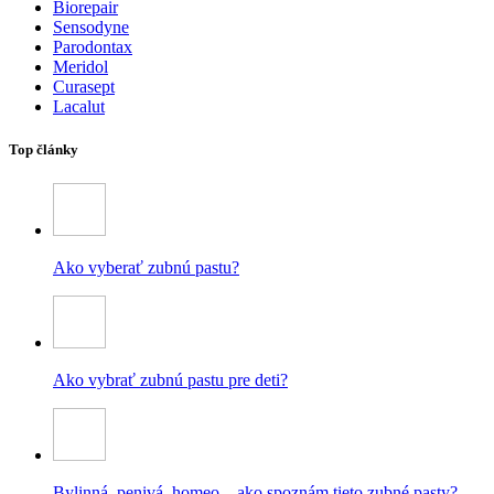
Biorepair
Sensodyne
Parodontax
Meridol
Curasept
Lacalut
Top články
Ako vyberať zubnú pastu?
Ako vybrať zubnú pastu pre deti?
Bylinná, penivá, homeo – ako spoznám tieto zubné pasty?