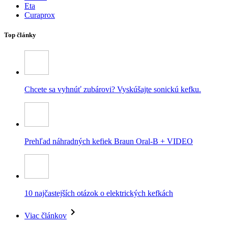
Eta
Curaprox
Top články
Chcete sa vyhnúť zubárovi? Vyskúšajte sonickú kefku.
Prehľad náhradných kefiek Braun Oral-B + VIDEO
10 najčastejších otázok o elektrických kefkách
Viac článkov