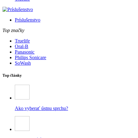
Príslušenstvo
Top značky
Truelife
Oral-B
Panasonic
Philips Sonicare
SoWash
Top články
Ako vyberať ústnu sprchu?