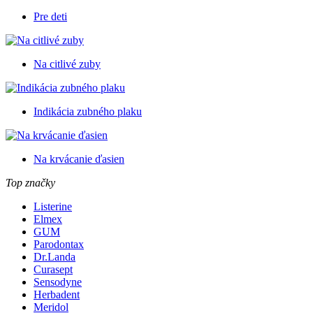
Pre deti
Na citlivé zuby
Indikácia zubného plaku
Na krvácanie ďasien
Top značky
Listerine
Elmex
GUM
Parodontax
Dr.Landa
Curasept
Sensodyne
Herbadent
Meridol