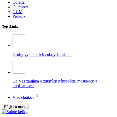
Corega
Curaprox
GUM
Protefix
Top články
Druhy vykladacích zubných náhrad
Čo Vás zaujíma o zubných náhradách, mostíkoch a
implantátoch
Viac článkov
Přejít na menu