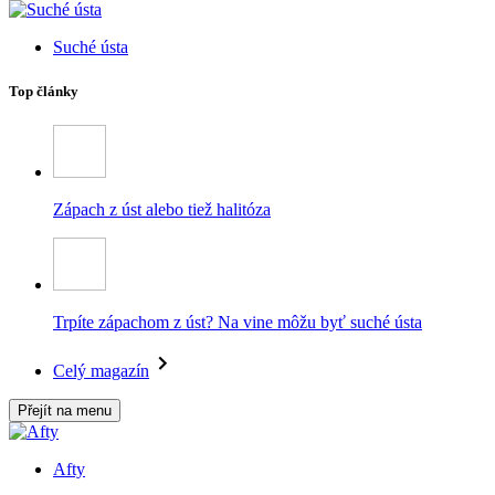
Suché ústa
Top články
Zápach z úst alebo tiež halitóza
Trpíte zápachom z úst? Na vine môžu byť suché ústa
Celý magazín
Přejít na menu
Afty