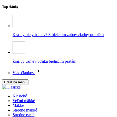
Top články
Krásny biely úsmev? S bielením zubov žiadny problém
Žiarivý úsmev vďaka bieliacim pastám
Viac článkov
Přejít na menu
Klasické
Veľmi mäkké
Mäkké
Stredne mäkké
Stredne tvrdé