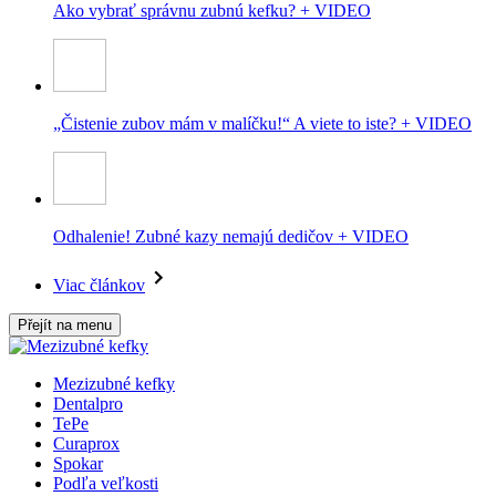
Ako vybrať správnu zubnú kefku? + VIDEO
„Čistenie zubov mám v malíčku!“ A viete to iste? + VIDEO
Odhalenie! Zubné kazy nemajú dedičov + VIDEO
Viac článkov
Přejít na menu
Mezizubné kefky
Dentalpro
TePe
Curaprox
Spokar
Podľa veľkosti