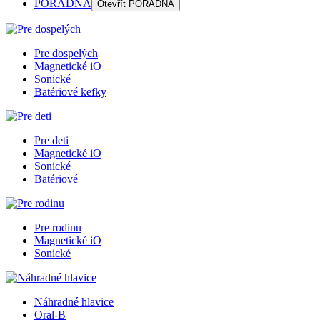
PORADŇA
Otevřít
PORADŇA
Pre dospelých
Magnetické iO
Sonické
Batériové kefky
Pre deti
Magnetické iO
Sonické
Batériové
Pre rodinu
Magnetické iO
Sonické
Náhradné hlavice
Oral-B