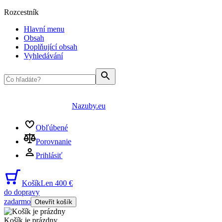
Rozcestník
Hlavní menu
Obsah
Doplňující obsah
Vyhledávání
Nazuby.eu
Obľúbené
Porovnanie
Prihlásiť
Košík
Len 400 €
do dopravy
zadarmo
Otevřít košík
Košík je prázdny
...