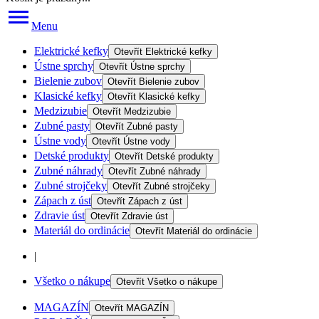
Menu
Elektrické kefky
Otevřít
Elektrické kefky
Ústne sprchy
Otevřít
Ústne sprchy
Bielenie zubov
Otevřít
Bielenie zubov
Klasické kefky
Otevřít
Klasické kefky
Medzizubie
Otevřít
Medzizubie
Zubné pasty
Otevřít
Zubné pasty
Ústne vody
Otevřít
Ústne vody
Detské produkty
Otevřít
Detské produkty
Zubné náhrady
Otevřít
Zubné náhrady
Zubné strojčeky
Otevřít
Zubné strojčeky
Zápach z úst
Otevřít
Zápach z úst
Zdravie úst
Otevřít
Zdravie úst
Materiál do ordinácie
Otevřít
Materiál do ordinácie
|
Všetko o nákupe
Otevřít
Všetko o nákupe
MAGAZÍN
Otevřít
MAGAZÍN