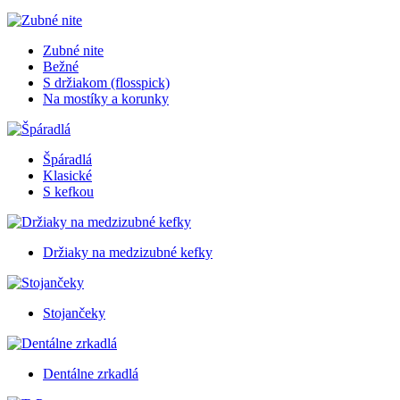
Zubné nite
Bežné
S držiakom (flosspick)
Na mostíky a korunky
Špáradlá
Klasické
S kefkou
Držiaky na medzizubné kefky
Stojančeky
Dentálne zrkadlá