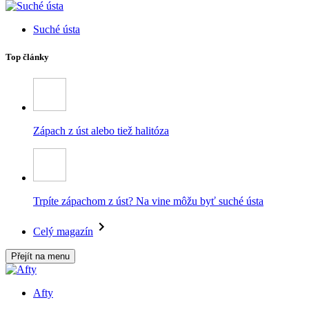
Suché ústa
Top články
Zápach z úst alebo tiež halitóza
Trpíte zápachom z úst? Na vine môžu byť suché ústa
Celý magazín
Přejít na menu
Afty