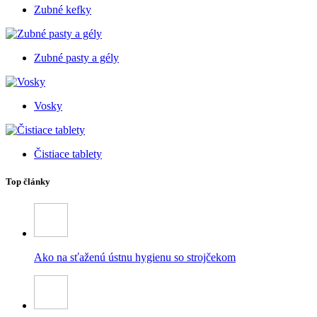
Zubné kefky
Zubné pasty a gély
Vosky
Čistiace tablety
Top články
Ako na sťaženú ústnu hygienu so strojčekom