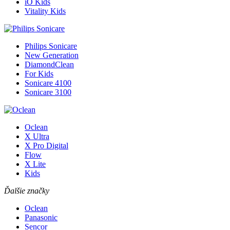
iO Kids
Vitality Kids
Philips Sonicare
New Generation
DiamondClean
For Kids
Sonicare 4100
Sonicare 3100
Oclean
X Ultra
X Pro Digital
Flow
X Lite
Kids
Ďalšie značky
Oclean
Panasonic
Sencor