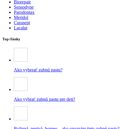
Biorepair
Sensodyne
Parodontax
Meridol
Curasept
Lacalut
Top články
Ako vyberať zubnú pastu?
Ako vybrať zubnú pastu pre deti?
Bylinná, penivá, homeo – ako spoznám tieto zubné pasty?