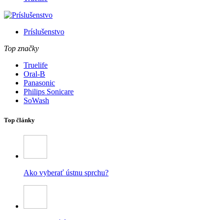
Príslušenstvo
Top značky
Truelife
Oral-B
Panasonic
Philips Sonicare
SoWash
Top články
Ako vyberať ústnu sprchu?