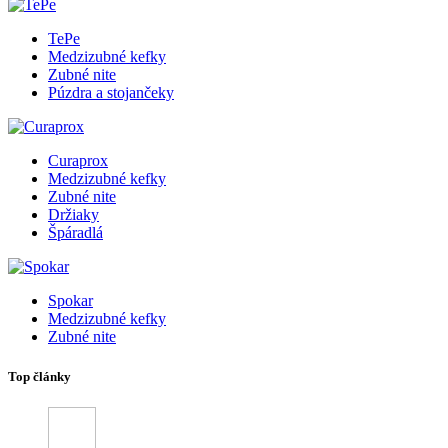
TePe
Medzizubné kefky
Zubné nite
Púzdra a stojančeky
Curaprox
Medzizubné kefky
Zubné nite
Držiaky
Špáradlá
Spokar
Medzizubné kefky
Zubné nite
Top články