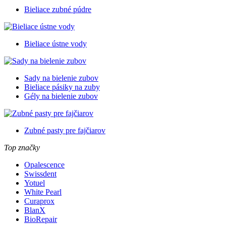
Bieliace zubné púdre
Bieliace ústne vody
Sady na bielenie zubov
Bieliace pásiky na zuby
Gély na bielenie zubov
Zubné pasty pre fajčiarov
Top značky
Opalescence
Swissdent
Yotuel
White Pearl
Curaprox
BlanX
BioRepair