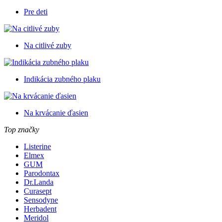
Pre deti
Na citlivé zuby
Indikácia zubného plaku
Na krvácanie ďasien
Top značky
Listerine
Elmex
GUM
Parodontax
Dr.Landa
Curasept
Sensodyne
Herbadent
Meridol