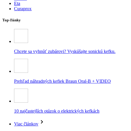
Eta
Curaprox
Top články
Chcete sa vyhnúť zubárovi? Vyskúšajte sonickú kefku.
Prehľad náhradných kefiek Braun Oral-B + VIDEO
10 najčastejších otázok o elektrických kefkách
Viac článkov