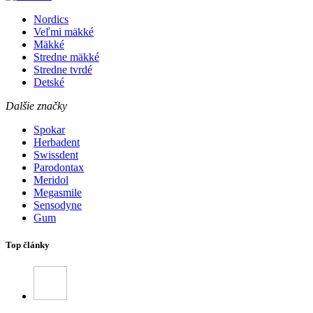
Nordics
Veľmi mäkké
Mäkké
Stredne mäkké
Stredne tvrdé
Detské
Dalšie značky
Spokar
Herbadent
Swissdent
Parodontax
Meridol
Megasmile
Sensodyne
Gum
Top články