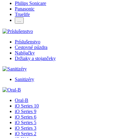
Philips Sonicare
Panasonic
Truelife
…
Príslušenstvo
Cestovné púzdra
Nabíjačky
Držiaky a stojančeky
Sanitizéry
Oral-B
iO Series 10
iO Series 9
iO Series 6
iO Series 5
iO Series 3
iO Series 2