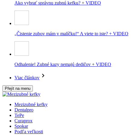
Ako vybrať správnu zubnú kefku? + VIDEO
„Čistenie zubov mám v malíčku!“ A viete to iste? + VIDEO
Odhalenie! Zubné kazy nemajú dedičov + VIDEO
Viac článkov
Přejít na menu
Mezizubné kefky
Dentalpro
TePe
Curaprox
Spokar
Podľa veľkosti