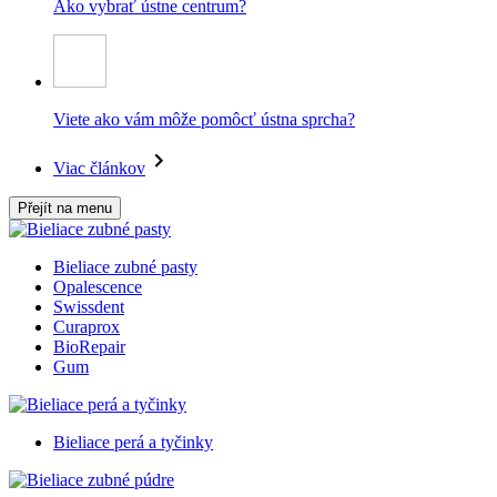
Ako vybrať ústne centrum?
Viete ako vám môže pomôcť ústna sprcha?
Viac článkov
Přejít na menu
Bieliace zubné pasty
Opalescence
Swissdent
Curaprox
BioRepair
Gum
Bieliace perá a tyčinky