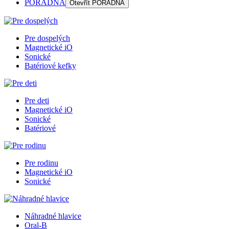
PORADŇA
Otevřít
PORADŇA
Pre dospelých
Magnetické iO
Sonické
Batériové kefky
Pre deti
Magnetické iO
Sonické
Batériové
Pre rodinu
Magnetické iO
Sonické
Náhradné hlavice
Oral-B