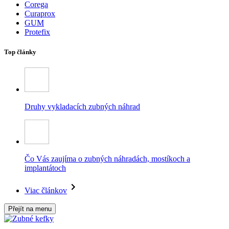
Corega
Curaprox
GUM
Protefix
Top články
Druhy vykladacích zubných náhrad
Čo Vás zaujíma o zubných náhradách, mostíkoch a
implantátoch
Viac článkov
Přejít na menu