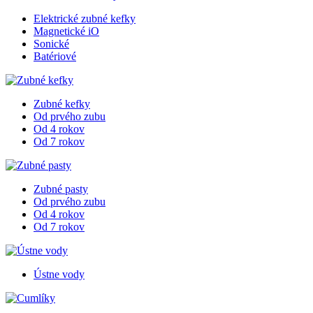
Elektrické zubné kefky
Magnetické iO
Sonické
Batériové
Zubné kefky
Od prvého zubu
Od 4 rokov
Od 7 rokov
Zubné pasty
Od prvého zubu
Od 4 rokov
Od 7 rokov
Ústne vody