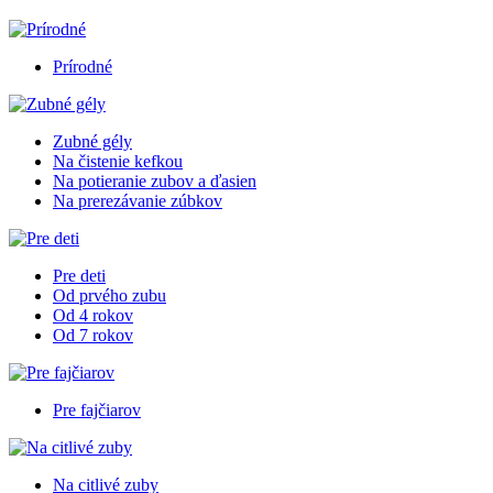
Prírodné
Zubné gély
Na čistenie kefkou
Na potieranie zubov a ďasien
Na prerezávanie zúbkov
Pre deti
Od prvého zubu
Od 4 rokov
Od 7 rokov
Pre fajčiarov
Na citlivé zuby