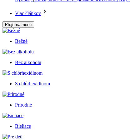
Viac článkov
Přejít na menu
Bežné
Bez alkoholu
S chlórhexidínom
Prírodné
Bieliace