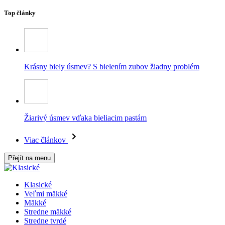
Top články
Krásny biely úsmev? S bielením zubov žiadny problém
Žiarivý úsmev vďaka bieliacim pastám
Viac článkov
Přejít na menu
Klasické
Veľmi mäkké
Mäkké
Stredne mäkké
Stredne tvrdé