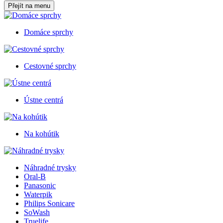
Přejít na menu
Domáce sprchy
Cestovné sprchy
Ústne centrá
Na kohútik
Náhradné trysky
Oral-B
Panasonic
Waterpik
Philips Sonicare
SoWash
Truelife