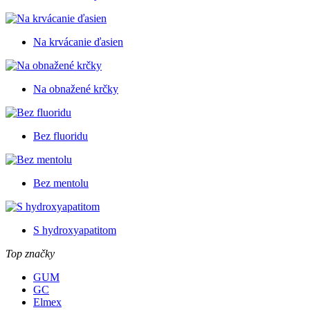
Na krvácanie ďasien
Na obnažené krčky
Bez fluoridu
Bez mentolu
S hydroxyapatitom
Top značky
GUM
GC
Elmex