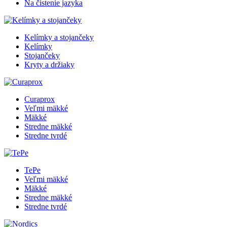
Na čistenie jazyka
Kelímky a stojančeky
Kelímky
Stojančeky
Kryty a držiaky
Curaprox
Veľmi mäkké
Mäkké
Stredne mäkké
Stredne tvrdé
TePe
Veľmi mäkké
Mäkké
Stredne mäkké
Stredne tvrdé