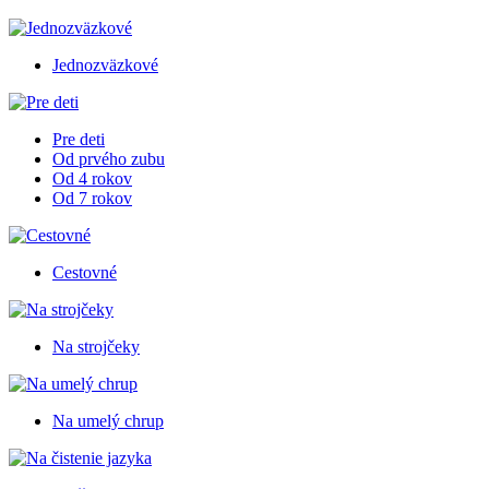
Jednozväzkové
Pre deti
Od prvého zubu
Od 4 rokov
Od 7 rokov
Cestovné
Na strojčeky
Na umelý chrup