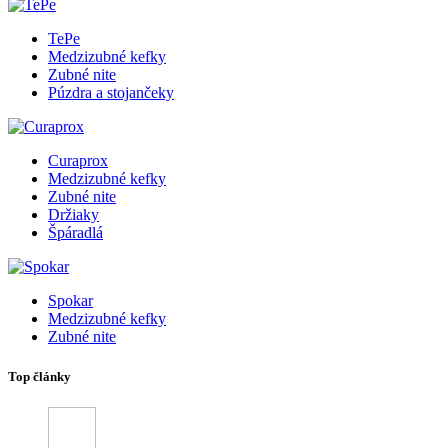
TePe
Medzizubné kefky
Zubné nite
Púzdra a stojančeky
Curaprox
Medzizubné kefky
Zubné nite
Držiaky
Špáradlá
Spokar
Medzizubné kefky
Zubné nite
Top články