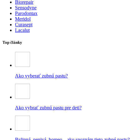
Biorepair
Sensodyne
Parodontax
Meridol
Curasept
Lacalut
Top články
Ako vyberať zubnú pastu?
Ako vybrať zubnú pastu pre deti?
Bylinná, penivá, homeo – ako spoznám tieto zubné pasty?