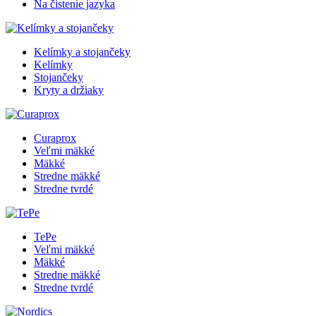
Na čistenie jazyka
Kelímky a stojančeky
Kelímky
Stojančeky
Kryty a držiaky
Curaprox
Veľmi mäkké
Mäkké
Stredne mäkké
Stredne tvrdé
TePe
Veľmi mäkké
Mäkké
Stredne mäkké
Stredne tvrdé