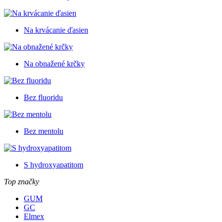
Na krvácanie ďasien
Na obnažené krčky
Bez fluoridu
Bez mentolu
S hydroxyapatitom
Top značky
GUM
GC
Elmex