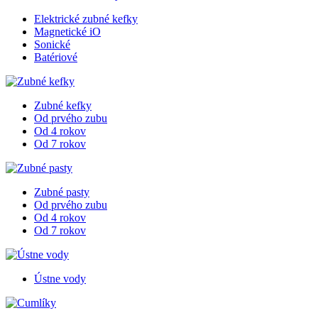
Elektrické zubné kefky
Magnetické iO
Sonické
Batériové
Zubné kefky
Od prvého zubu
Od 4 rokov
Od 7 rokov
Zubné pasty
Od prvého zubu
Od 4 rokov
Od 7 rokov
Ústne vody