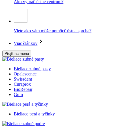
Ako vybrať ústne centrum?
Viete ako vám môže pomôcť ústna sprcha?
Viac článkov
Přejít na menu
Bieliace zubné pasty
Opalescence
Swissdent
Curaprox
BioRepair
Gum
Bieliace perá a tyčinky