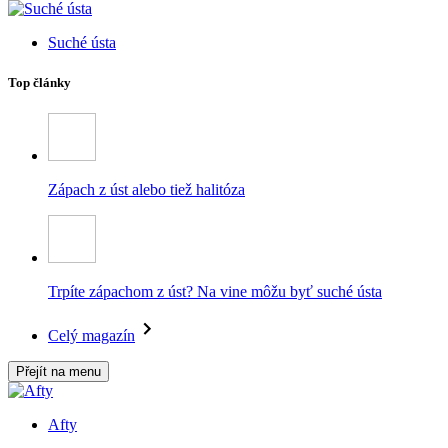
Suché ústa
Top články
Zápach z úst alebo tiež halitóza
Trpíte zápachom z úst? Na vine môžu byť suché ústa
Celý magazín
Přejít na menu
Afty