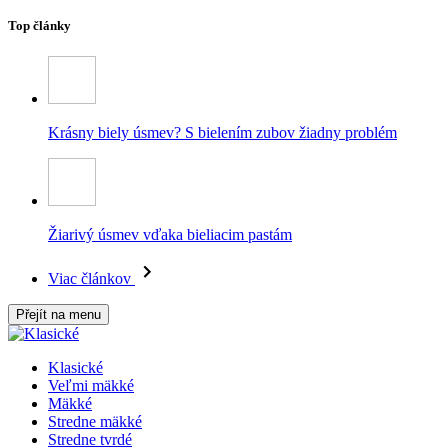
Top články
Krásny biely úsmev? S bielením zubov žiadny problém
Žiarivý úsmev vďaka bieliacim pastám
Viac článkov
Přejít na menu
Klasické
Veľmi mäkké
Mäkké
Stredne mäkké
Stredne tvrdé