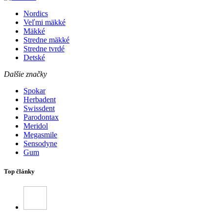
Nordics
Veľmi mäkké
Mäkké
Stredne mäkké
Stredne tvrdé
Detské
Dalšie značky
Spokar
Herbadent
Swissdent
Parodontax
Meridol
Megasmile
Sensodyne
Gum
Top články