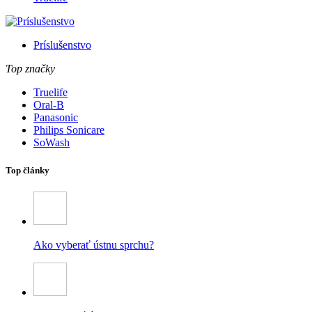
Príslušenstvo
Top značky
Truelife
Oral-B
Panasonic
Philips Sonicare
SoWash
Top články
Ako vyberať ústnu sprchu?