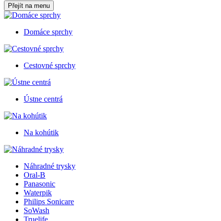
Přejít na menu
Domáce sprchy
Cestovné sprchy
Ústne centrá
Na kohútik
Náhradné trysky
Oral-B
Panasonic
Waterpik
Philips Sonicare
SoWash
Truelife