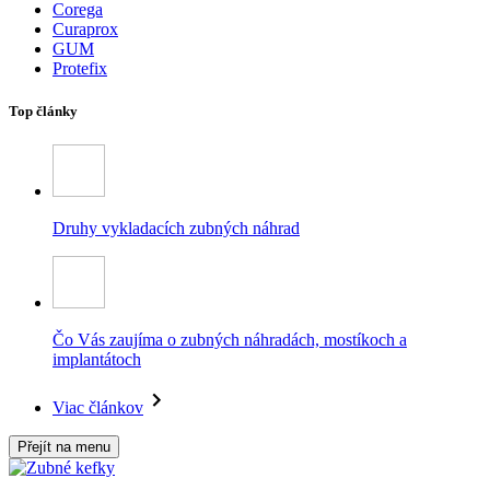
Corega
Curaprox
GUM
Protefix
Top články
Druhy vykladacích zubných náhrad
Čo Vás zaujíma o zubných náhradách, mostíkoch a
implantátoch
Viac článkov
Přejít na menu