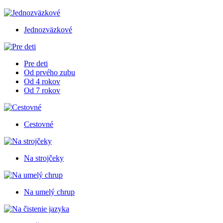
Jednozväzkové
Pre deti
Od prvého zubu
Od 4 rokov
Od 7 rokov
Cestovné
Na strojčeky
Na umelý chrup