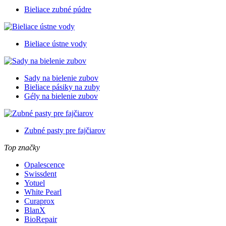
Bieliace zubné púdre
Bieliace ústne vody
Sady na bielenie zubov
Bieliace pásiky na zuby
Gély na bielenie zubov
Zubné pasty pre fajčiarov
Top značky
Opalescence
Swissdent
Yotuel
White Pearl
Curaprox
BlanX
BioRepair