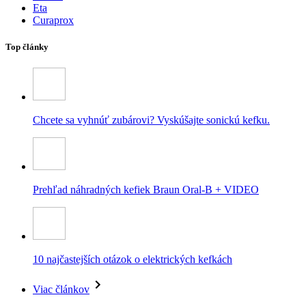
Eta
Curaprox
Top články
Chcete sa vyhnúť zubárovi? Vyskúšajte sonickú kefku.
Prehľad náhradných kefiek Braun Oral-B + VIDEO
10 najčastejších otázok o elektrických kefkách
Viac článkov