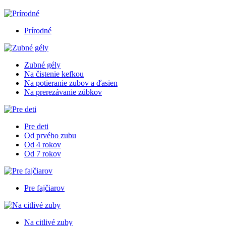
Prírodné
Zubné gély
Na čistenie kefkou
Na potieranie zubov a ďasien
Na prerezávanie zúbkov
Pre deti
Od prvého zubu
Od 4 rokov
Od 7 rokov
Pre fajčiarov
Na citlivé zuby