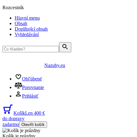
Rozcestník
Hlavní menu
Obsah
Doplňující obsah
Vyhledávání
Nazuby.eu
Obľúbené
Porovnanie
Prihlásiť
Košík
Len 400 €
do dopravy
zadarmo
Otevřít košík
Košík je prázdny
...