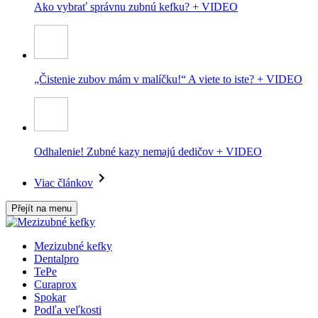
Ako vybrať správnu zubnú kefku? + VIDEO
„Čistenie zubov mám v malíčku!“ A viete to iste? + VIDEO
Odhalenie! Zubné kazy nemajú dedičov + VIDEO
Viac článkov
Přejít na menu
Mezizubné kefky
Dentalpro
TePe
Curaprox
Spokar
Podľa veľkosti