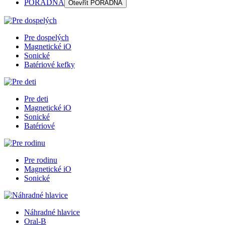
PORADŇA
Otevřít
PORADŇA
Pre dospelých
Magnetické iO
Sonické
Batériové kefky
Pre deti
Magnetické iO
Sonické
Batériové
Pre rodinu
Magnetické iO
Sonické
Náhradné hlavice
Oral-B