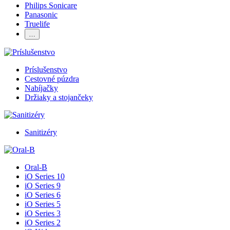
Philips Sonicare
Panasonic
Truelife
…
Príslušenstvo
Cestovné púzdra
Nabíjačky
Držiaky a stojančeky
Sanitizéry
Oral-B
iO Series 10
iO Series 9
iO Series 6
iO Series 5
iO Series 3
iO Series 2