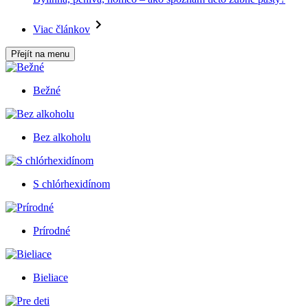
Viac článkov
Přejít na menu
Bežné
Bez alkoholu
S chlórhexidínom
Prírodné
Bieliace