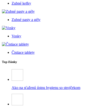
Zubné kefky
Zubné pasty a gély
Vosky
Čistiace tablety
Top články
Ako na sťaženú ústnu hygienu so strojčekom