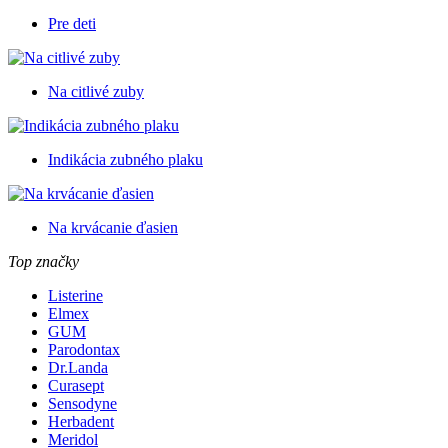
Pre deti
Na citlivé zuby
Indikácia zubného plaku
Na krvácanie ďasien
Top značky
Listerine
Elmex
GUM
Parodontax
Dr.Landa
Curasept
Sensodyne
Herbadent
Meridol