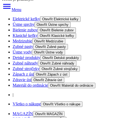
Menu
Elektrické kefky
Otevřít
Elektrické kefky
Ústne sprchy
Otevřít
Ústne sprchy
Bielenie zubov
Otevřít
Bielenie zubov
Klasické kefky
Otevřít
Klasické kefky
Medzizubie
Otevřít
Medzizubie
Zubné pasty
Otevřít
Zubné pasty
Ústne vody
Otevřít
Ústne vody
Detské produkty
Otevřít
Detské produkty
Zubné náhrady
Otevřít
Zubné náhrady
Zubné strojčeky
Otevřít
Zubné strojčeky
Zápach z úst
Otevřít
Zápach z úst
Zdravie úst
Otevřít
Zdravie úst
Materiál do ordinácie
Otevřít
Materiál do ordinácie
|
Všetko o nákupe
Otevřít
Všetko o nákupe
MAGAZÍN
Otevřít
MAGAZÍN