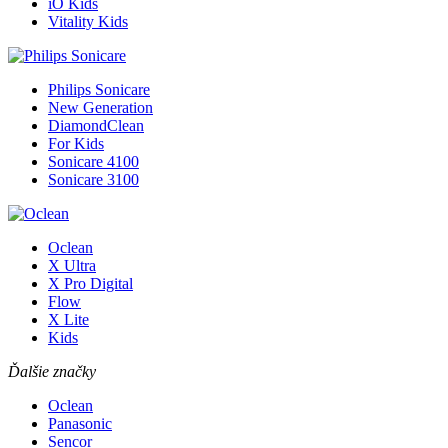
iO Kids
Vitality Kids
Philips Sonicare
New Generation
DiamondClean
For Kids
Sonicare 4100
Sonicare 3100
Oclean
X Ultra
X Pro Digital
Flow
X Lite
Kids
Ďalšie značky
Oclean
Panasonic
Sencor