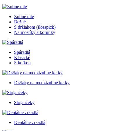
Zubné nite
Bežné
S držiakom (flosspick)
Na mostíky a korunky
Špáradlá
Klasické
S kefkou
Držiaky na medzizubné kefky
Stojančeky
Dentálne zrkadlá