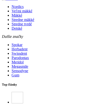
Nordics
Veľmi mäkké
Mäkké
Stredne mäkké
Stredne tvrdé
Detské
Dalšie značky
Spokar
Herbadent
Swissdent
Parodontax
Meridol
Megasmile
Sensodyne
Gum
Top články