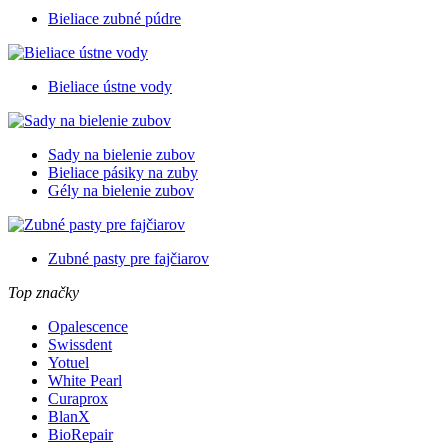
Bieliace zubné púdre
Bieliace ústne vody
Sady na bielenie zubov
Bieliace pásiky na zuby
Gély na bielenie zubov
Zubné pasty pre fajčiarov
Top značky
Opalescence
Swissdent
Yotuel
White Pearl
Curaprox
BlanX
BioRepair