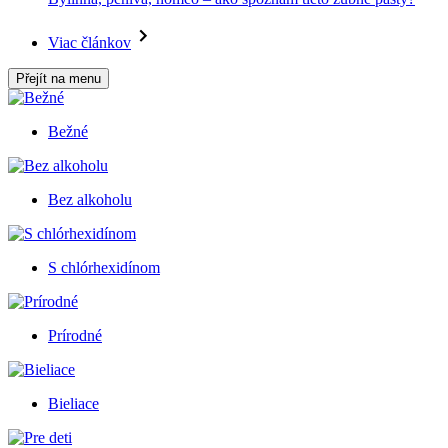
Viac článkov
Přejít na menu
Bežné
Bez alkoholu
S chlórhexidínom
Prírodné
Bieliace