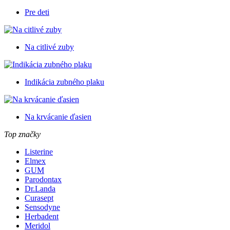
Pre deti
Na citlivé zuby
Indikácia zubného plaku
Na krvácanie ďasien
Top značky
Listerine
Elmex
GUM
Parodontax
Dr.Landa
Curasept
Sensodyne
Herbadent
Meridol