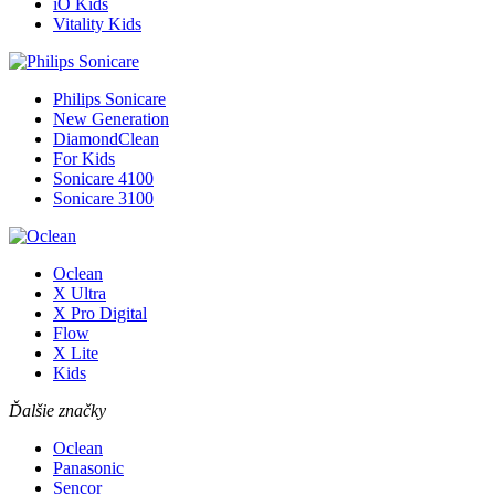
iO Kids
Vitality Kids
Philips Sonicare
New Generation
DiamondClean
For Kids
Sonicare 4100
Sonicare 3100
Oclean
X Ultra
X Pro Digital
Flow
X Lite
Kids
Ďalšie značky
Oclean
Panasonic
Sencor