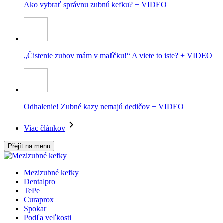
Ako vybrať správnu zubnú kefku? + VIDEO
„Čistenie zubov mám v malíčku!“ A viete to iste? + VIDEO
Odhalenie! Zubné kazy nemajú dedičov + VIDEO
Viac článkov
Přejít na menu
Mezizubné kefky
Dentalpro
TePe
Curaprox
Spokar
Podľa veľkosti