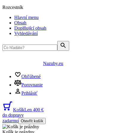
Rozcestník
Hlavní menu
Obsah
Doplňující obsah
Vyhledávání
Nazuby.eu
Obľúbené
Porovnanie
Prihlásiť
Košík
Len 400 €
do dopravy
zadarmo
Otevřít košík
Košík je prázdny
...