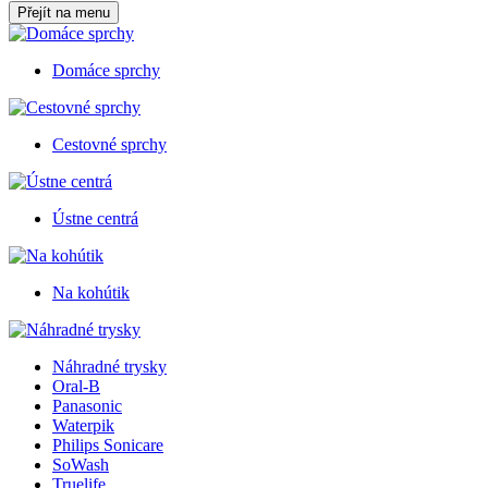
Přejít na menu
Domáce sprchy
Cestovné sprchy
Ústne centrá
Na kohútik
Náhradné trysky
Oral-B
Panasonic
Waterpik
Philips Sonicare
SoWash
Truelife