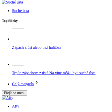
Suché ústa
Top články
Zápach z úst alebo tiež halitóza
Trpíte zápachom z úst? Na vine môžu byť suché ústa
Celý magazín
Přejít na menu
Afty