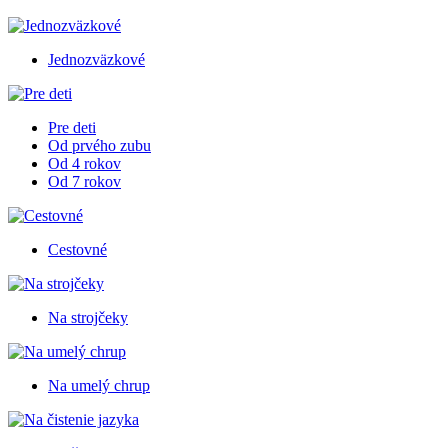
Jednozväzkové
Pre deti
Od prvého zubu
Od 4 rokov
Od 7 rokov
Cestovné
Na strojčeky
Na umelý chrup