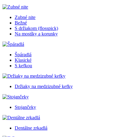
Zubné nite
Bežné
S držiakom (flosspick)
Na mostíky a korunky
Špáradlá
Klasické
S kefkou
Držiaky na medzizubné kefky
Stojančeky
Dentálne zrkadlá