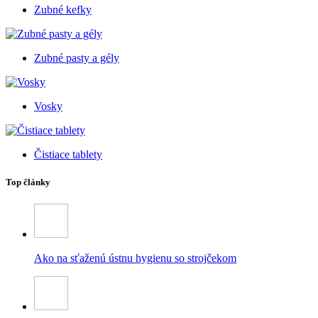
Zubné kefky
Zubné pasty a gély
Vosky
Čistiace tablety
Top články
Ako na sťaženú ústnu hygienu so strojčekom