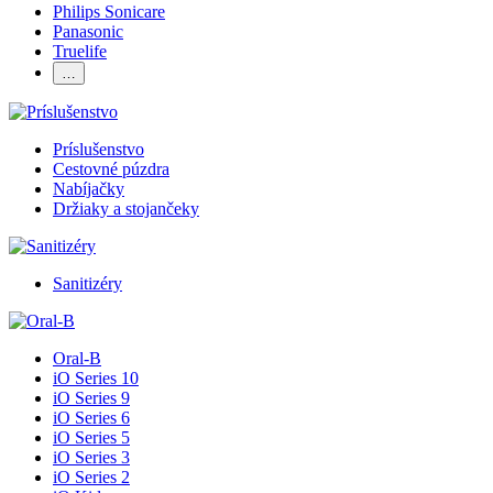
Philips Sonicare
Panasonic
Truelife
…
Príslušenstvo
Cestovné púzdra
Nabíjačky
Držiaky a stojančeky
Sanitizéry
Oral-B
iO Series 10
iO Series 9
iO Series 6
iO Series 5
iO Series 3
iO Series 2