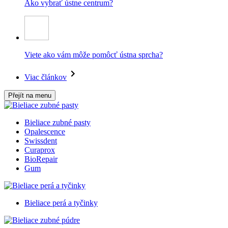
Ako vybrať ústne centrum?
Viete ako vám môže pomôcť ústna sprcha?
Viac článkov
Přejít na menu
Bieliace zubné pasty
Opalescence
Swissdent
Curaprox
BioRepair
Gum
Bieliace perá a tyčinky