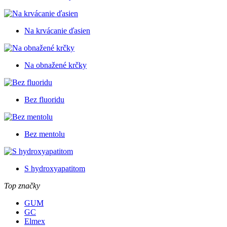
Na krvácanie ďasien
Na obnažené krčky
Bez fluoridu
Bez mentolu
S hydroxyapatitom
Top značky
GUM
GC
Elmex