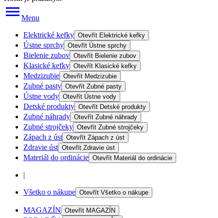
Menu
Elektrické kefky
Otevřít
Elektrické kefky
Ústne sprchy
Otevřít
Ústne sprchy
Bielenie zubov
Otevřít
Bielenie zubov
Klasické kefky
Otevřít
Klasické kefky
Medzizubie
Otevřít
Medzizubie
Zubné pasty
Otevřít
Zubné pasty
Ústne vody
Otevřít
Ústne vody
Detské produkty
Otevřít
Detské produkty
Zubné náhrady
Otevřít
Zubné náhrady
Zubné strojčeky
Otevřít
Zubné strojčeky
Zápach z úst
Otevřít
Zápach z úst
Zdravie úst
Otevřít
Zdravie úst
Materiál do ordinácie
Otevřít
Materiál do ordinácie
|
Všetko o nákupe
Otevřít
Všetko o nákupe
MAGAZÍN
Otevřít
MAGAZÍN