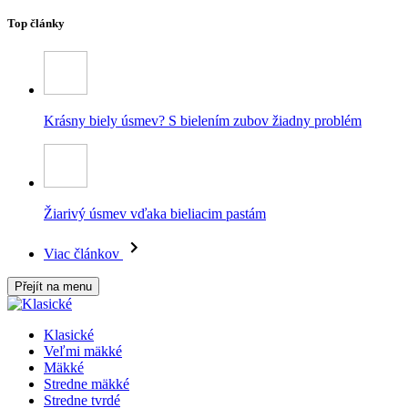
Top články
Krásny biely úsmev? S bielením zubov žiadny problém
Žiarivý úsmev vďaka bieliacim pastám
Viac článkov
Přejít na menu
Klasické
Veľmi mäkké
Mäkké
Stredne mäkké
Stredne tvrdé