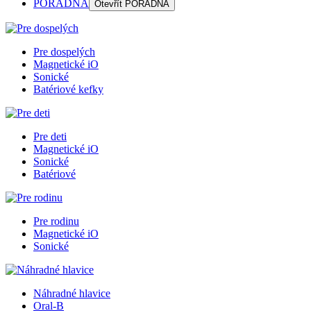
PORADŇA
Otevřít
PORADŇA
Pre dospelých
Magnetické iO
Sonické
Batériové kefky
Pre deti
Magnetické iO
Sonické
Batériové
Pre rodinu
Magnetické iO
Sonické
Náhradné hlavice
Oral-B