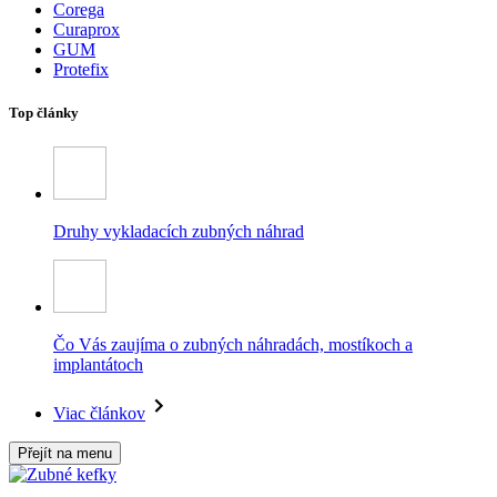
Corega
Curaprox
GUM
Protefix
Top články
Druhy vykladacích zubných náhrad
Čo Vás zaujíma o zubných náhradách, mostíkoch a
implantátoch
Viac článkov
Přejít na menu