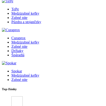
TePe
Medzizubné kefky
Zubné nite
Púzdra a stojančeky
Curaprox
Medzizubné kefky
Zubné nite
Držiaky
Špáradlá
Spokar
Medzizubné kefky
Zubné nite
Top články