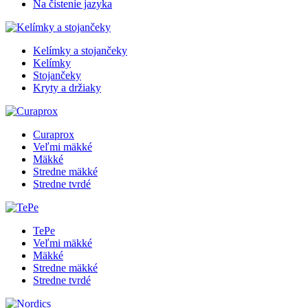
Na čistenie jazyka
Kelímky a stojančeky
Kelímky
Stojančeky
Kryty a držiaky
Curaprox
Veľmi mäkké
Mäkké
Stredne mäkké
Stredne tvrdé
TePe
Veľmi mäkké
Mäkké
Stredne mäkké
Stredne tvrdé