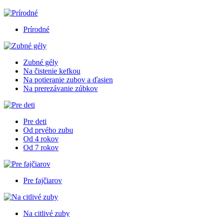
Prírodné
Zubné gély
Na čistenie kefkou
Na potieranie zubov a ďasien
Na prerezávanie zúbkov
Pre deti
Od prvého zubu
Od 4 rokov
Od 7 rokov
Pre fajčiarov
Na citlivé zuby