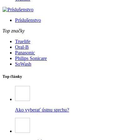
Príslušenstvo
Top značky
Truelife
Oral-B
Panasonic
Philips Sonicare
SoWash
Top články
Ako vyberať ústnu sprchu?