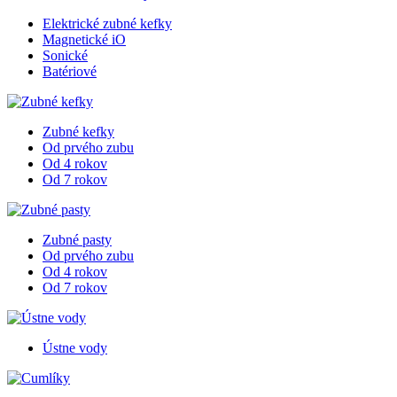
Elektrické zubné kefky
Magnetické iO
Sonické
Batériové
Zubné kefky
Od prvého zubu
Od 4 rokov
Od 7 rokov
Zubné pasty
Od prvého zubu
Od 4 rokov
Od 7 rokov
Ústne vody