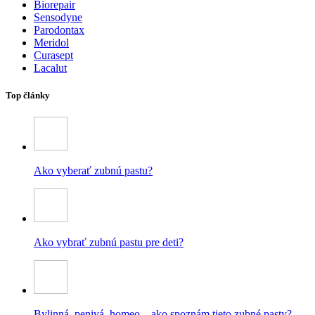
Biorepair
Sensodyne
Parodontax
Meridol
Curasept
Lacalut
Top články
Ako vyberať zubnú pastu?
Ako vybrať zubnú pastu pre deti?
Bylinná, penivá, homeo – ako spoznám tieto zubné pasty?