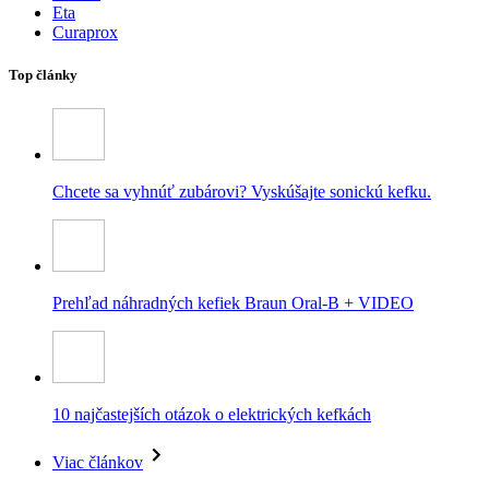
Eta
Curaprox
Top články
Chcete sa vyhnúť zubárovi? Vyskúšajte sonickú kefku.
Prehľad náhradných kefiek Braun Oral-B + VIDEO
10 najčastejších otázok o elektrických kefkách
Viac článkov