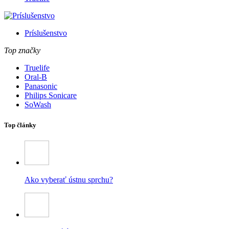
Príslušenstvo
Top značky
Truelife
Oral-B
Panasonic
Philips Sonicare
SoWash
Top články
Ako vyberať ústnu sprchu?