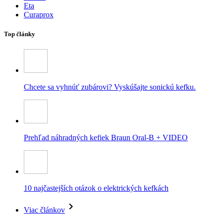
Eta
Curaprox
Top články
Chcete sa vyhnúť zubárovi? Vyskúšajte sonickú kefku.
Prehľad náhradných kefiek Braun Oral-B + VIDEO
10 najčastejších otázok o elektrických kefkách
Viac článkov