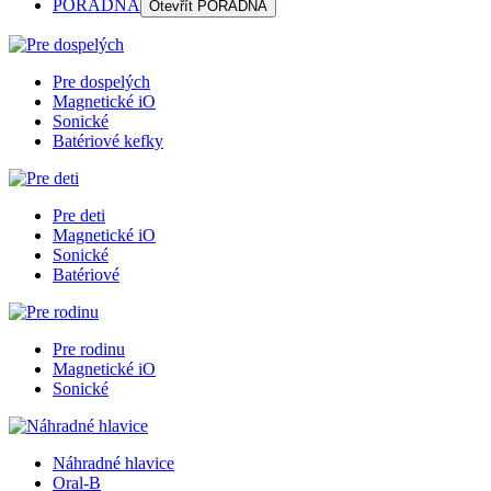
PORADŇA
Otevřít
PORADŇA
Pre dospelých
Magnetické iO
Sonické
Batériové kefky
Pre deti
Magnetické iO
Sonické
Batériové
Pre rodinu
Magnetické iO
Sonické
Náhradné hlavice
Oral-B