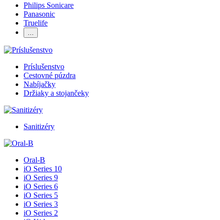
Philips Sonicare
Panasonic
Truelife
…
Príslušenstvo
Cestovné púzdra
Nabíjačky
Držiaky a stojančeky
Sanitizéry
Oral-B
iO Series 10
iO Series 9
iO Series 6
iO Series 5
iO Series 3
iO Series 2