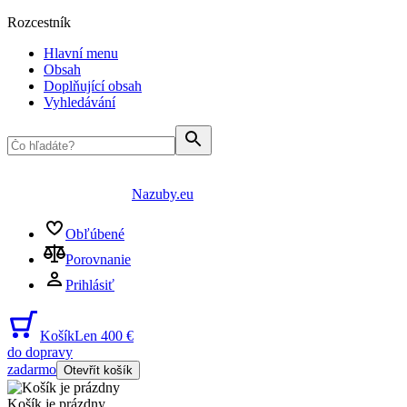
Rozcestník
Hlavní menu
Obsah
Doplňující obsah
Vyhledávání
Nazuby.eu
Obľúbené
Porovnanie
Prihlásiť
Košík
Len 400 €
do dopravy
zadarmo
Otevřít košík
Košík je prázdny
...