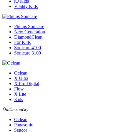
iO Kids
Vitality Kids
Philips Sonicare
New Generation
DiamondClean
For Kids
Sonicare 4100
Sonicare 3100
Oclean
X Ultra
X Pro Digital
Flow
X Lite
Kids
Ďalšie značky
Oclean
Panasonic
Sencor