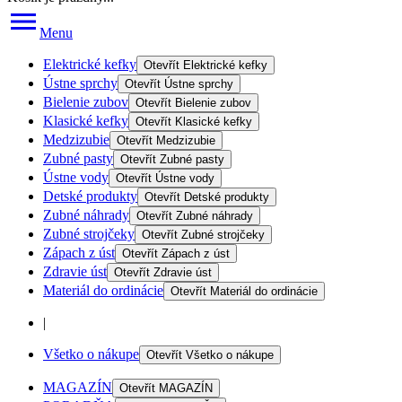
Menu
Elektrické kefky
Otevřít
Elektrické kefky
Ústne sprchy
Otevřít
Ústne sprchy
Bielenie zubov
Otevřít
Bielenie zubov
Klasické kefky
Otevřít
Klasické kefky
Medzizubie
Otevřít
Medzizubie
Zubné pasty
Otevřít
Zubné pasty
Ústne vody
Otevřít
Ústne vody
Detské produkty
Otevřít
Detské produkty
Zubné náhrady
Otevřít
Zubné náhrady
Zubné strojčeky
Otevřít
Zubné strojčeky
Zápach z úst
Otevřít
Zápach z úst
Zdravie úst
Otevřít
Zdravie úst
Materiál do ordinácie
Otevřít
Materiál do ordinácie
|
Všetko o nákupe
Otevřít
Všetko o nákupe
MAGAZÍN
Otevřít
MAGAZÍN