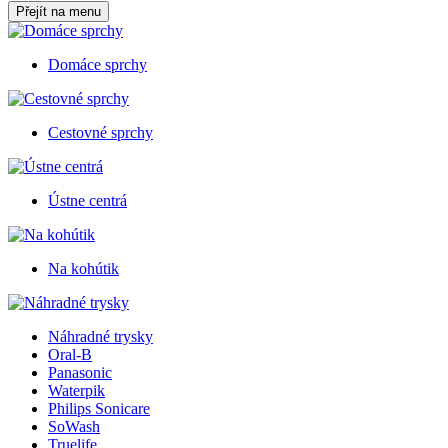
Přejít na menu
Domáce sprchy
Cestovné sprchy
Ústne centrá
Na kohútik
Náhradné trysky
Oral-B
Panasonic
Waterpik
Philips Sonicare
SoWash
Truelife