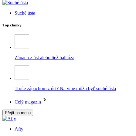
Suché ústa
Top články
Zápach z úst alebo tiež halitóza
Trpíte zápachom z úst? Na vine môžu byť suché ústa
Celý magazín
Přejít na menu
Afty