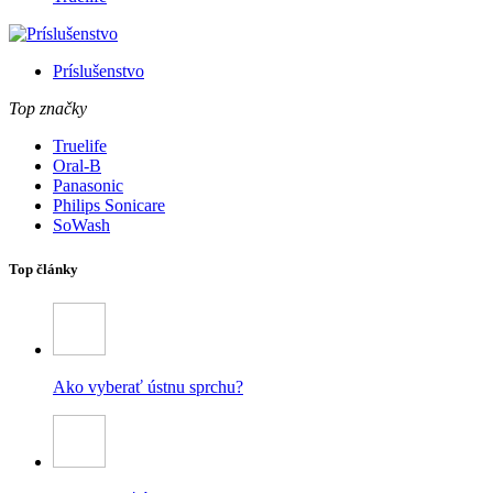
Príslušenstvo
Top značky
Truelife
Oral-B
Panasonic
Philips Sonicare
SoWash
Top články
Ako vyberať ústnu sprchu?