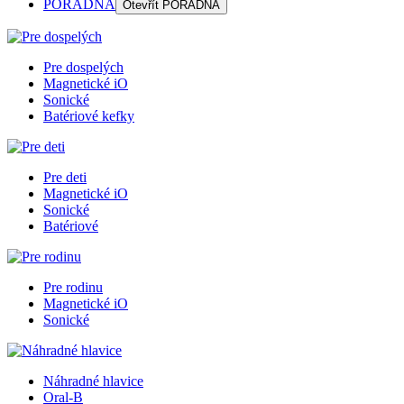
PORADŇA
Otevřít
PORADŇA
Pre dospelých
Magnetické iO
Sonické
Batériové kefky
Pre deti
Magnetické iO
Sonické
Batériové
Pre rodinu
Magnetické iO
Sonické
Náhradné hlavice
Oral-B