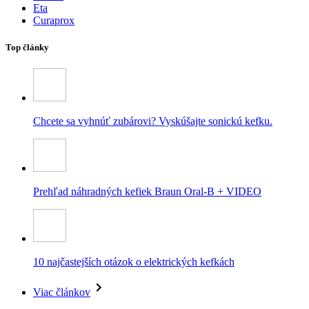
Eta
Curaprox
Top články
Chcete sa vyhnúť zubárovi? Vyskúšajte sonickú kefku.
Prehľad náhradných kefiek Braun Oral-B + VIDEO
10 najčastejších otázok o elektrických kefkách
Viac článkov