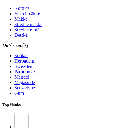
Nordics
Veľmi mäkké
Mäkké
Stredne mäkké
Stredne tvrdé
Detské
Dalšie značky
Spokar
Herbadent
Swissdent
Parodontax
Meridol
Megasmile
Sensodyne
Gum
Top články