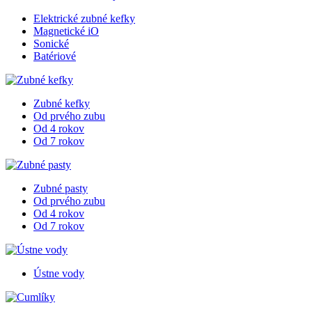
Elektrické zubné kefky
Magnetické iO
Sonické
Batériové
Zubné kefky
Od prvého zubu
Od 4 rokov
Od 7 rokov
Zubné pasty
Od prvého zubu
Od 4 rokov
Od 7 rokov
Ústne vody