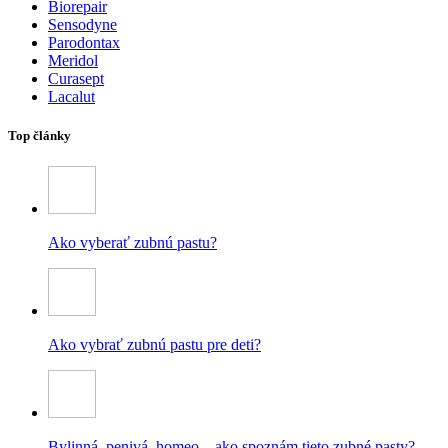
Biorepair
Sensodyne
Parodontax
Meridol
Curasept
Lacalut
Top články
Ako vyberať zubnú pastu?
Ako vybrať zubnú pastu pre deti?
Bylinná, penivá, homeo – ako spoznám tieto zubné pasty?