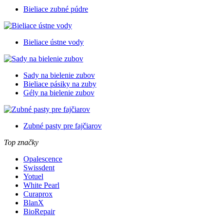
Bieliace zubné púdre
Bieliace ústne vody
Sady na bielenie zubov
Bieliace pásiky na zuby
Gély na bielenie zubov
Zubné pasty pre fajčiarov
Top značky
Opalescence
Swissdent
Yotuel
White Pearl
Curaprox
BlanX
BioRepair