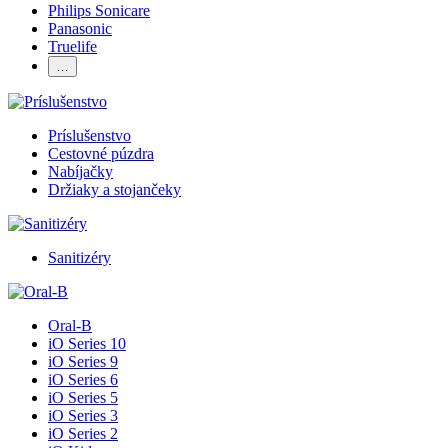
Philips Sonicare
Panasonic
Truelife
…
Príslušenstvo
Cestovné púzdra
Nabíjačky
Držiaky a stojančeky
Sanitizéry
Oral-B
iO Series 10
iO Series 9
iO Series 6
iO Series 5
iO Series 3
iO Series 2