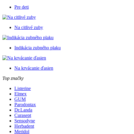
Pre deti
Na citlivé zuby
Indikácia zubného plaku
Na krvácanie ďasien
Top značky
Listerine
Elmex
GUM
Parodontax
Dr.Landa
Curasept
Sensodyne
Herbadent
Meridol