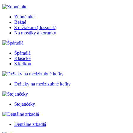
Zubné nite
Bežné
S držiakom (flosspick)
Na mostíky a korunky
Špáradlá
Klasické
S kefkou
Držiaky na medzizubné kefky
Stojančeky
Dentálne zrkadlá