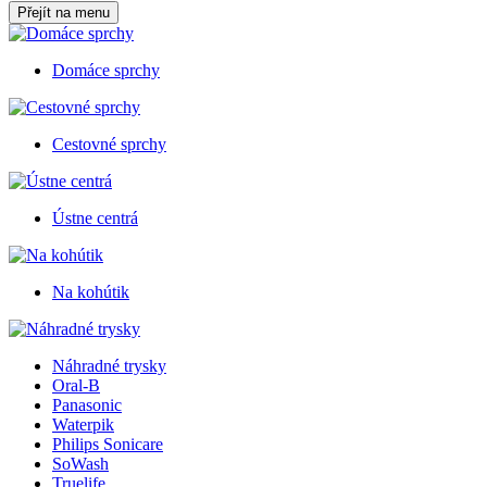
Přejít na menu
Domáce sprchy
Cestovné sprchy
Ústne centrá
Na kohútik
Náhradné trysky
Oral-B
Panasonic
Waterpik
Philips Sonicare
SoWash
Truelife