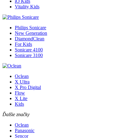
iO Kids
Vitality Kids
Philips Sonicare
New Generation
DiamondClean
For Kids
Sonicare 4100
Sonicare 3100
Oclean
X Ultra
X Pro Digital
Flow
X Lite
Kids
Ďalšie značky
Oclean
Panasonic
Sencor