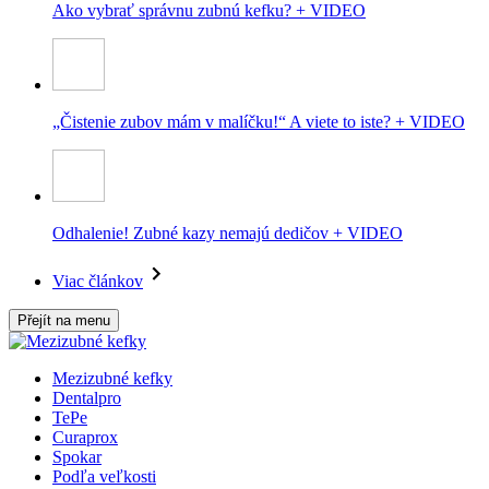
Ako vybrať správnu zubnú kefku? + VIDEO
„Čistenie zubov mám v malíčku!“ A viete to iste? + VIDEO
Odhalenie! Zubné kazy nemajú dedičov + VIDEO
Viac článkov
Přejít na menu
Mezizubné kefky
Dentalpro
TePe
Curaprox
Spokar
Podľa veľkosti