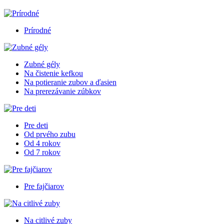
Prírodné
Zubné gély
Na čistenie kefkou
Na potieranie zubov a ďasien
Na prerezávanie zúbkov
Pre deti
Od prvého zubu
Od 4 rokov
Od 7 rokov
Pre fajčiarov
Na citlivé zuby