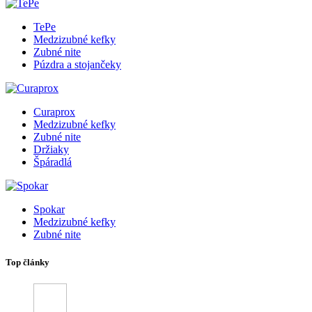
TePe
Medzizubné kefky
Zubné nite
Púzdra a stojančeky
Curaprox
Medzizubné kefky
Zubné nite
Držiaky
Špáradlá
Spokar
Medzizubné kefky
Zubné nite
Top články