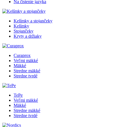
Na čistenie jazyka
Kelímky a stojančeky
Kelímky
Stojančeky
Kryty a držiaky
Curaprox
Veľmi mäkké
Mäkké
Stredne mäkké
Stredne tvrdé
TePe
Veľmi mäkké
Mäkké
Stredne mäkké
Stredne tvrdé