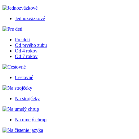
Jednozväzkové
Pre deti
Od prvého zubu
Od 4 rokov
Od 7 rokov
Cestovné
Na strojčeky
Na umelý chrup