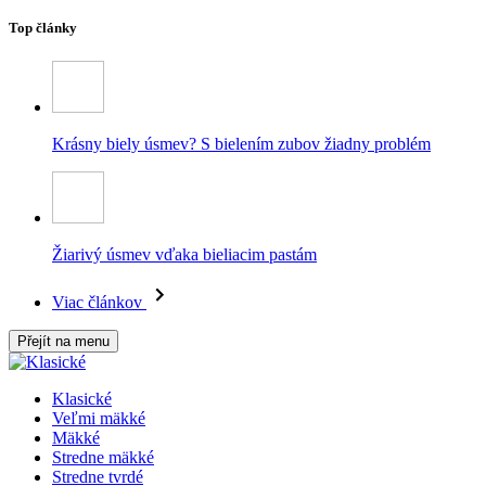
Top články
Krásny biely úsmev? S bielením zubov žiadny problém
Žiarivý úsmev vďaka bieliacim pastám
Viac článkov
Přejít na menu
Klasické
Veľmi mäkké
Mäkké
Stredne mäkké
Stredne tvrdé