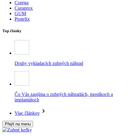
Corega
Curaprox
GUM
Protefix
Top články
Druhy vykladacích zubných náhrad
Čo Vás zaujíma o zubných náhradách, mostíkoch a
implantátoch
Viac článkov
Přejít na menu