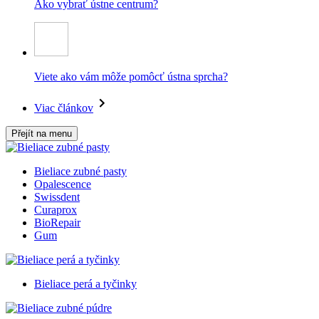
Ako vybrať ústne centrum?
Viete ako vám môže pomôcť ústna sprcha?
Viac článkov
Přejít na menu
Bieliace zubné pasty
Opalescence
Swissdent
Curaprox
BioRepair
Gum
Bieliace perá a tyčinky