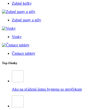
Zubné kefky
Zubné pasty a gély
Vosky
Čistiace tablety
Top články
Ako na sťaženú ústnu hygienu so strojčekom