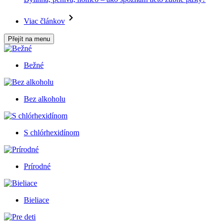
Viac článkov
Přejít na menu
Bežné
Bez alkoholu
S chlórhexidínom
Prírodné
Bieliace