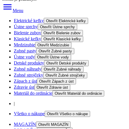
Menu
Elektrické kefky
Otevřít
Elektrické kefky
Ústne sprchy
Otevřít
Ústne sprchy
Bielenie zubov
Otevřít
Bielenie zubov
Klasické kefky
Otevřít
Klasické kefky
Medzizubie
Otevřít
Medzizubie
Zubné pasty
Otevřít
Zubné pasty
Ústne vody
Otevřít
Ústne vody
Detské produkty
Otevřít
Detské produkty
Zubné náhrady
Otevřít
Zubné náhrady
Zubné strojčeky
Otevřít
Zubné strojčeky
Zápach z úst
Otevřít
Zápach z úst
Zdravie úst
Otevřít
Zdravie úst
Materiál do ordinácie
Otevřít
Materiál do ordinácie
|
Všetko o nákupe
Otevřít
Všetko o nákupe
MAGAZÍN
Otevřít
MAGAZÍN