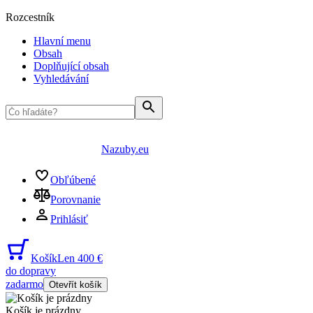
Rozcestník
Hlavní menu
Obsah
Doplňující obsah
Vyhledávání
Nazuby.eu
Obľúbené
Porovnanie
Prihlásiť
Košík
Len 400 €
do dopravy
zadarmo
Otevřít košík
Košík je prázdny
...