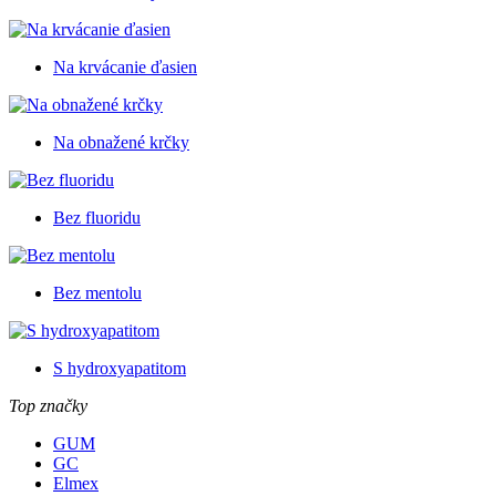
Na krvácanie ďasien
Na obnažené krčky
Bez fluoridu
Bez mentolu
S hydroxyapatitom
Top značky
GUM
GC
Elmex