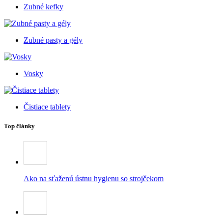
Zubné kefky
Zubné pasty a gély
Vosky
Čistiace tablety
Top články
Ako na sťaženú ústnu hygienu so strojčekom