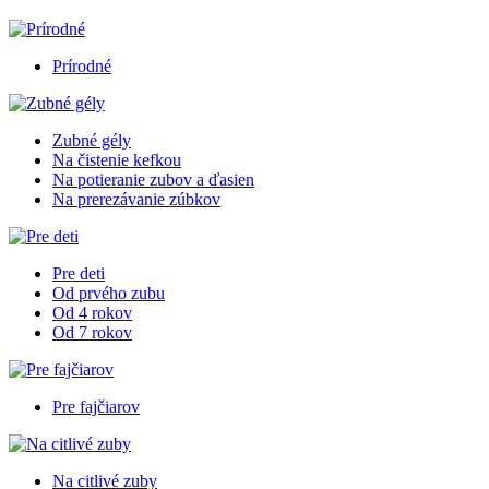
Prírodné
Zubné gély
Na čistenie kefkou
Na potieranie zubov a ďasien
Na prerezávanie zúbkov
Pre deti
Od prvého zubu
Od 4 rokov
Od 7 rokov
Pre fajčiarov
Na citlivé zuby