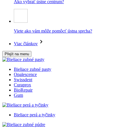
Ako vybrať ústne centrum?
Viete ako vám môže pomôcť ústna sprcha?
Viac článkov
Přejít na menu
Bieliace zubné pasty
Opalescence
Swissdent
Curaprox
BioRepair
Gum
Bieliace perá a tyčinky