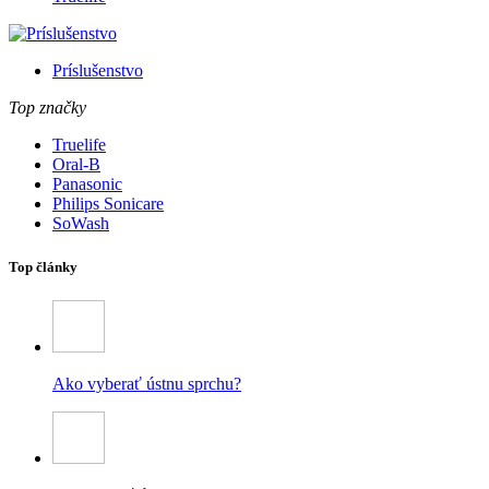
Príslušenstvo
Top značky
Truelife
Oral-B
Panasonic
Philips Sonicare
SoWash
Top články
Ako vyberať ústnu sprchu?