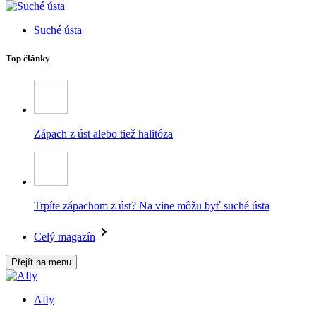
Suché ústa
Top články
Zápach z úst alebo tiež halitóza
Trpíte zápachom z úst? Na vine môžu byť suché ústa
Celý magazín
Přejít na menu
Afty