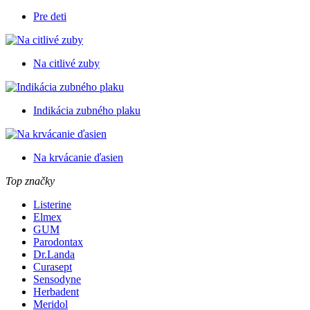
Pre deti
Na citlivé zuby
Indikácia zubného plaku
Na krvácanie ďasien
Top značky
Listerine
Elmex
GUM
Parodontax
Dr.Landa
Curasept
Sensodyne
Herbadent
Meridol