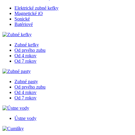
Elektrické zubné kefky
Magnetické iO
Sonické
Batériové
Zubné kefky
Od prvého zubu
Od 4 rokov
Od 7 rokov
Zubné pasty
Od prvého zubu
Od 4 rokov
Od 7 rokov
Ústne vody