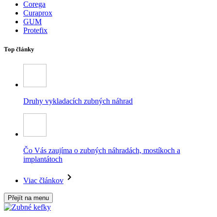
Corega
Curaprox
GUM
Protefix
Top články
Druhy vykladacích zubných náhrad
Čo Vás zaujíma o zubných náhradách, mostíkoch a
implantátoch
Viac článkov
Přejít na menu