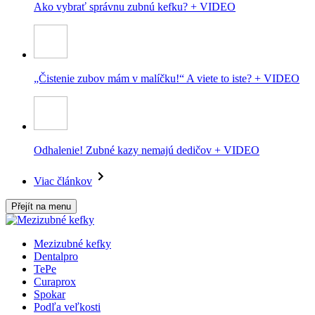
Ako vybrať správnu zubnú kefku? + VIDEO
„Čistenie zubov mám v malíčku!“ A viete to iste? + VIDEO
Odhalenie! Zubné kazy nemajú dedičov + VIDEO
Viac článkov
Přejít na menu
Mezizubné kefky
Dentalpro
TePe
Curaprox
Spokar
Podľa veľkosti