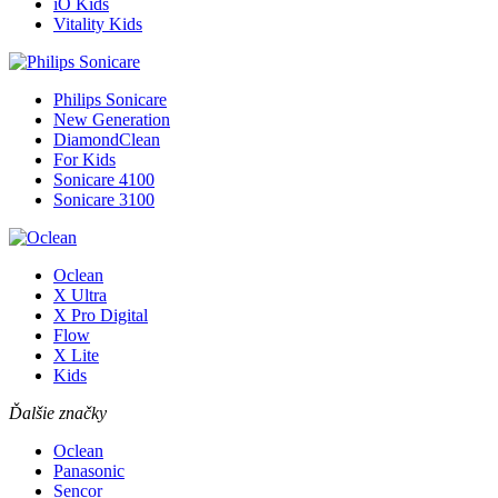
iO Kids
Vitality Kids
Philips Sonicare
New Generation
DiamondClean
For Kids
Sonicare 4100
Sonicare 3100
Oclean
X Ultra
X Pro Digital
Flow
X Lite
Kids
Ďalšie značky
Oclean
Panasonic
Sencor