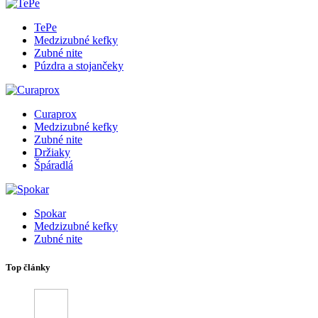
TePe
Medzizubné kefky
Zubné nite
Púzdra a stojančeky
Curaprox
Medzizubné kefky
Zubné nite
Držiaky
Špáradlá
Spokar
Medzizubné kefky
Zubné nite
Top články