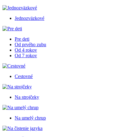
Jednozväzkové
Pre deti
Od prvého zubu
Od 4 rokov
Od 7 rokov
Cestovné
Na strojčeky
Na umelý chrup