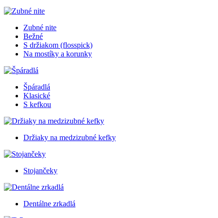
Zubné nite
Bežné
S držiakom (flosspick)
Na mostíky a korunky
Špáradlá
Klasické
S kefkou
Držiaky na medzizubné kefky
Stojančeky
Dentálne zrkadlá