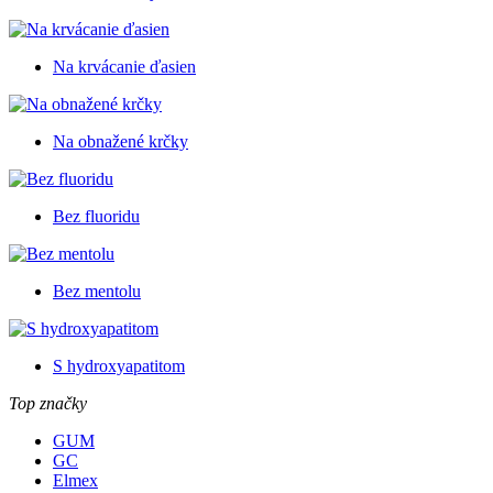
Na krvácanie ďasien
Na obnažené krčky
Bez fluoridu
Bez mentolu
S hydroxyapatitom
Top značky
GUM
GC
Elmex