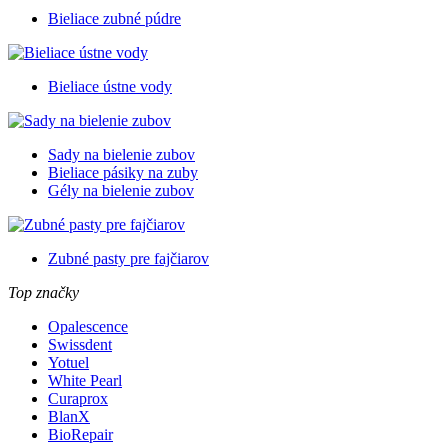
Bieliace zubné púdre
Bieliace ústne vody
Sady na bielenie zubov
Bieliace pásiky na zuby
Gély na bielenie zubov
Zubné pasty pre fajčiarov
Top značky
Opalescence
Swissdent
Yotuel
White Pearl
Curaprox
BlanX
BioRepair