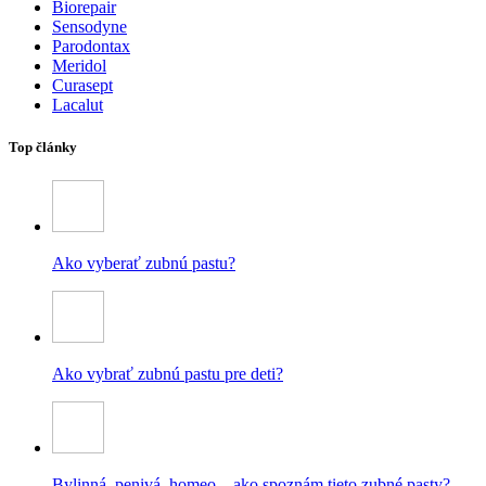
Biorepair
Sensodyne
Parodontax
Meridol
Curasept
Lacalut
Top články
Ako vyberať zubnú pastu?
Ako vybrať zubnú pastu pre deti?
Bylinná, penivá, homeo – ako spoznám tieto zubné pasty?