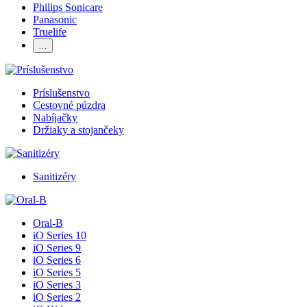
Philips Sonicare
Panasonic
Truelife
…
Príslušenstvo
Cestovné púzdra
Nabíjačky
Držiaky a stojančeky
Sanitizéry
Oral-B
iO Series 10
iO Series 9
iO Series 6
iO Series 5
iO Series 3
iO Series 2