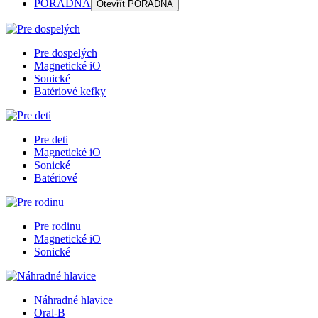
PORADŇA
Otevřít
PORADŇA
Pre dospelých
Magnetické iO
Sonické
Batériové kefky
Pre deti
Magnetické iO
Sonické
Batériové
Pre rodinu
Magnetické iO
Sonické
Náhradné hlavice
Oral-B