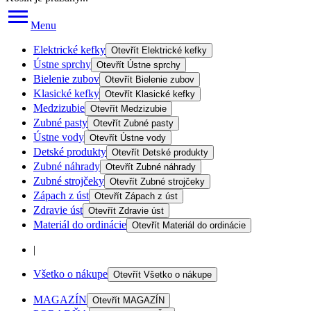
Menu
Elektrické kefky
Otevřít
Elektrické kefky
Ústne sprchy
Otevřít
Ústne sprchy
Bielenie zubov
Otevřít
Bielenie zubov
Klasické kefky
Otevřít
Klasické kefky
Medzizubie
Otevřít
Medzizubie
Zubné pasty
Otevřít
Zubné pasty
Ústne vody
Otevřít
Ústne vody
Detské produkty
Otevřít
Detské produkty
Zubné náhrady
Otevřít
Zubné náhrady
Zubné strojčeky
Otevřít
Zubné strojčeky
Zápach z úst
Otevřít
Zápach z úst
Zdravie úst
Otevřít
Zdravie úst
Materiál do ordinácie
Otevřít
Materiál do ordinácie
|
Všetko o nákupe
Otevřít
Všetko o nákupe
MAGAZÍN
Otevřít
MAGAZÍN