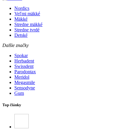
Nordics
Veľmi mäkké
Mäkké
Stredne mäkké
Stredne tvrdé
Detské
Dalšie značky
Spokar
Herbadent
Swissdent
Parodontax
Meridol
Megasmile
Sensodyne
Gum
Top články