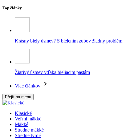
Top články
Krásny biely úsmev? S bielením zubov žiadny problém
Žiarivý úsmev vďaka bieliacim pastám
Viac článkov
Přejít na menu
Klasické
Veľmi mäkké
Mäkké
Stredne mäkké
Stredne tvrdé