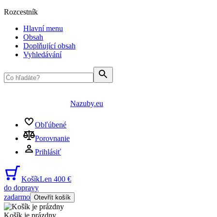
Rozcestník
Hlavní menu
Obsah
Doplňující obsah
Vyhledávání
Nazuby.eu
Obľúbené
Porovnanie
Prihlásiť
Košík
Len 400 €
do dopravy
zadarmo
Otevřít košík
Košík je prázdny
...