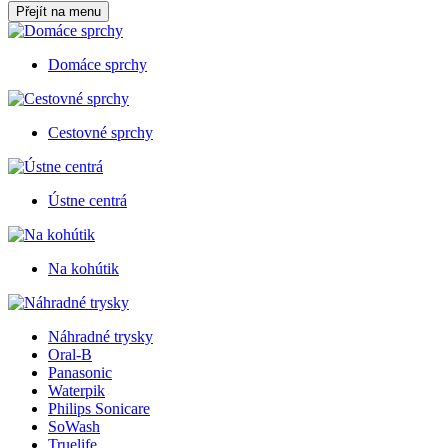
Přejít na menu
Domáce sprchy
Cestovné sprchy
Ústne centrá
Na kohútik
Náhradné trysky
Oral-B
Panasonic
Waterpik
Philips Sonicare
SoWash
Truelife