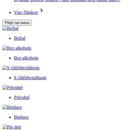
Viac článkov
Přejít na menu
Bežné
Bez alkoholu
S chlórhexidínom
Prírodné
Bieliace