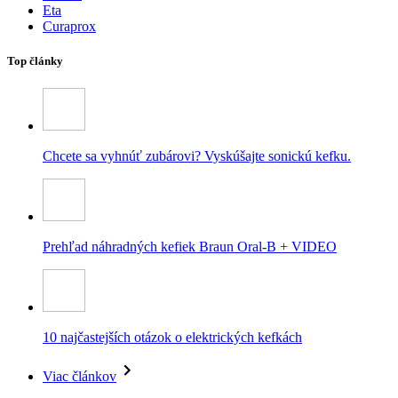
Eta
Curaprox
Top články
Chcete sa vyhnúť zubárovi? Vyskúšajte sonickú kefku.
Prehľad náhradných kefiek Braun Oral-B + VIDEO
10 najčastejších otázok o elektrických kefkách
Viac článkov