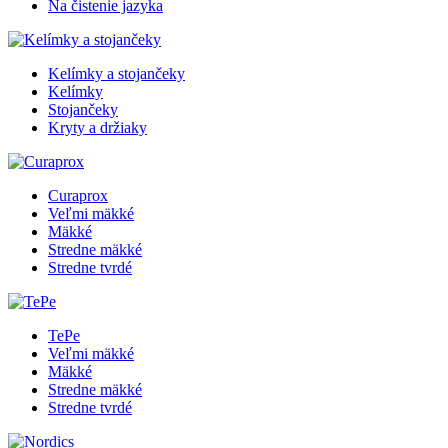
Na čistenie jazyka
Kelímky a stojančeky
Kelímky
Stojančeky
Kryty a držiaky
Curaprox
Veľmi mäkké
Mäkké
Stredne mäkké
Stredne tvrdé
TePe
Veľmi mäkké
Mäkké
Stredne mäkké
Stredne tvrdé