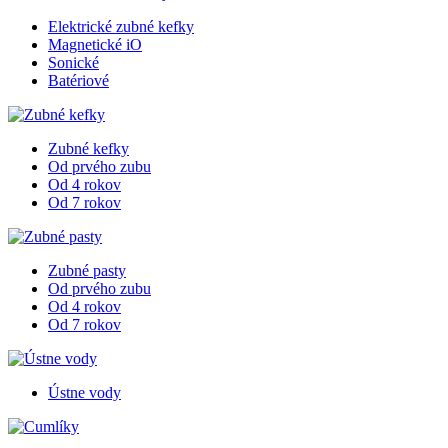
Elektrické zubné kefky
Magnetické iO
Sonické
Batériové
Zubné kefky
Od prvého zubu
Od 4 rokov
Od 7 rokov
Zubné pasty
Od prvého zubu
Od 4 rokov
Od 7 rokov
Ústne vody