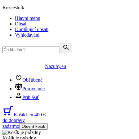
Rozcestník
Hlavní menu
Obsah
Doplňující obsah
Vyhledávání
Nazuby.eu
Obľúbené
Porovnanie
Prihlásiť
Košík
Len 400 €
do dopravy
zadarmo
Otevřít košík
Košík je prázdny
...