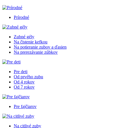
Prírodné
Zubné gély
Na čistenie kefkou
Na potieranie zubov a ďasien
Na prerezávanie zúbkov
Pre deti
Od prvého zubu
Od 4 rokov
Od 7 rokov
Pre fajčiarov
Na citlivé zuby