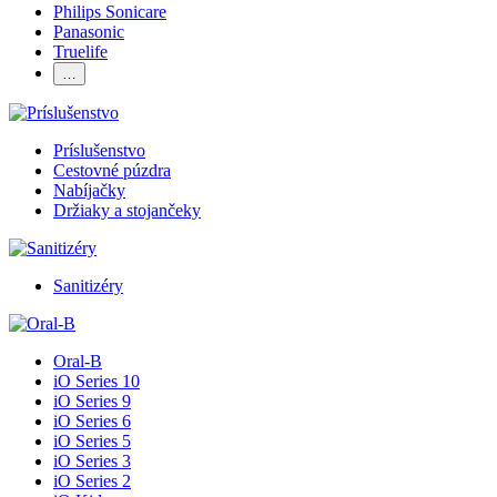
Philips Sonicare
Panasonic
Truelife
…
Príslušenstvo
Cestovné púzdra
Nabíjačky
Držiaky a stojančeky
Sanitizéry
Oral-B
iO Series 10
iO Series 9
iO Series 6
iO Series 5
iO Series 3
iO Series 2