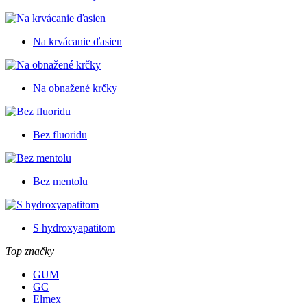
Na krvácanie ďasien
Na obnažené krčky
Bez fluoridu
Bez mentolu
S hydroxyapatitom
Top značky
GUM
GC
Elmex