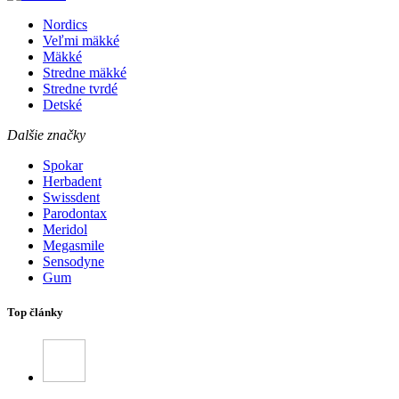
Nordics
Veľmi mäkké
Mäkké
Stredne mäkké
Stredne tvrdé
Detské
Dalšie značky
Spokar
Herbadent
Swissdent
Parodontax
Meridol
Megasmile
Sensodyne
Gum
Top články