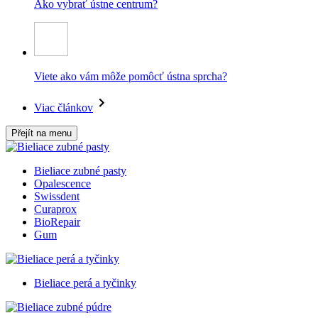
Ako vybrať ústne centrum?
Viete ako vám môže pomôcť ústna sprcha?
Viac článkov
Přejít na menu
Bieliace zubné pasty
Opalescence
Swissdent
Curaprox
BioRepair
Gum
Bieliace perá a tyčinky