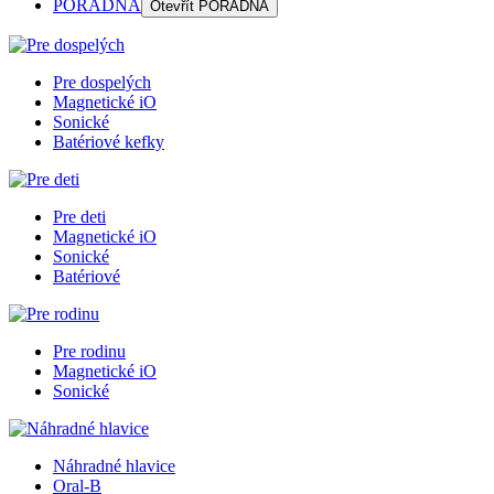
PORADŇA
Otevřít
PORADŇA
Pre dospelých
Magnetické iO
Sonické
Batériové kefky
Pre deti
Magnetické iO
Sonické
Batériové
Pre rodinu
Magnetické iO
Sonické
Náhradné hlavice
Oral-B