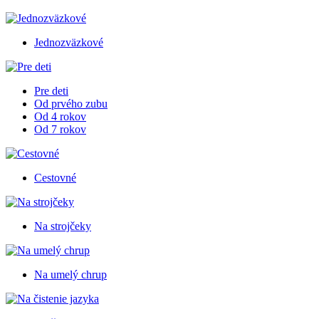
Jednozväzkové
Pre deti
Od prvého zubu
Od 4 rokov
Od 7 rokov
Cestovné
Na strojčeky
Na umelý chrup