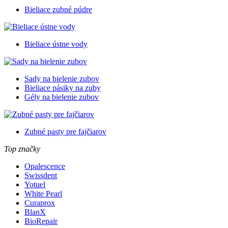
Bieliace zubné púdre
Bieliace ústne vody
Sady na bielenie zubov
Bieliace pásiky na zuby
Gély na bielenie zubov
Zubné pasty pre fajčiarov
Top značky
Opalescence
Swissdent
Yotuel
White Pearl
Curaprox
BlanX
BioRepair