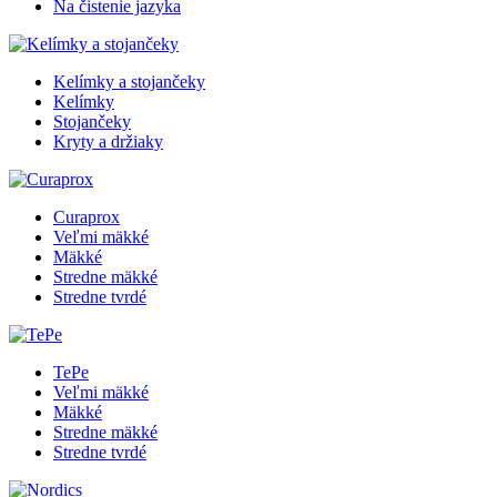
Na čistenie jazyka
Kelímky a stojančeky
Kelímky
Stojančeky
Kryty a držiaky
Curaprox
Veľmi mäkké
Mäkké
Stredne mäkké
Stredne tvrdé
TePe
Veľmi mäkké
Mäkké
Stredne mäkké
Stredne tvrdé