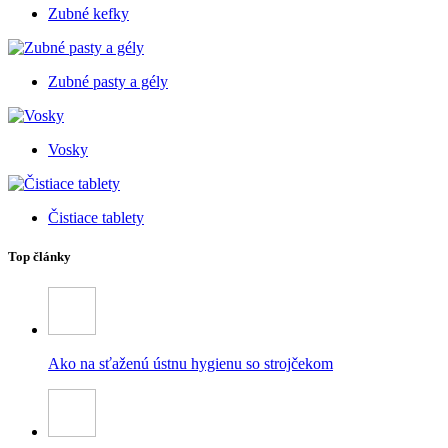
Zubné kefky
Zubné pasty a gély
Vosky
Čistiace tablety
Top články
Ako na sťaženú ústnu hygienu so strojčekom