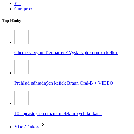
Eta
Curaprox
Top články
Chcete sa vyhnúť zubárovi? Vyskúšajte sonickú kefku.
Prehľad náhradných kefiek Braun Oral-B + VIDEO
10 najčastejších otázok o elektrických kefkách
Viac článkov