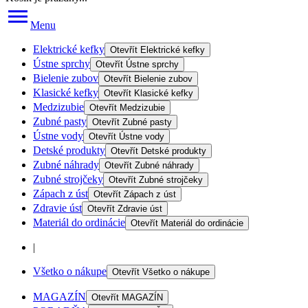
Menu
Elektrické kefky
Otevřít
Elektrické kefky
Ústne sprchy
Otevřít
Ústne sprchy
Bielenie zubov
Otevřít
Bielenie zubov
Klasické kefky
Otevřít
Klasické kefky
Medzizubie
Otevřít
Medzizubie
Zubné pasty
Otevřít
Zubné pasty
Ústne vody
Otevřít
Ústne vody
Detské produkty
Otevřít
Detské produkty
Zubné náhrady
Otevřít
Zubné náhrady
Zubné strojčeky
Otevřít
Zubné strojčeky
Zápach z úst
Otevřít
Zápach z úst
Zdravie úst
Otevřít
Zdravie úst
Materiál do ordinácie
Otevřít
Materiál do ordinácie
|
Všetko o nákupe
Otevřít
Všetko o nákupe
MAGAZÍN
Otevřít
MAGAZÍN