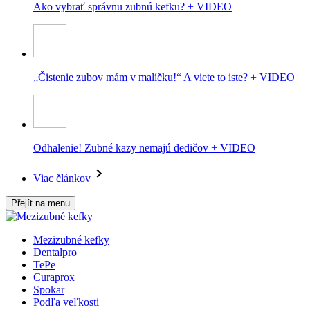
Ako vybrať správnu zubnú kefku? + VIDEO
„Čistenie zubov mám v malíčku!“ A viete to iste? + VIDEO
Odhalenie! Zubné kazy nemajú dedičov + VIDEO
Viac článkov
Přejít na menu
Mezizubné kefky
Dentalpro
TePe
Curaprox
Spokar
Podľa veľkosti