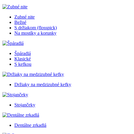
Zubné nite
Bežné
S držiakom (flosspick)
Na mostíky a korunky
Špáradlá
Klasické
S kefkou
Držiaky na medzizubné kefky
Stojančeky
Dentálne zrkadlá