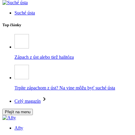
Suché ústa
Top články
Zápach z úst alebo tiež halitóza
Trpíte zápachom z úst? Na vine môžu byť suché ústa
Celý magazín
Přejít na menu
Afty