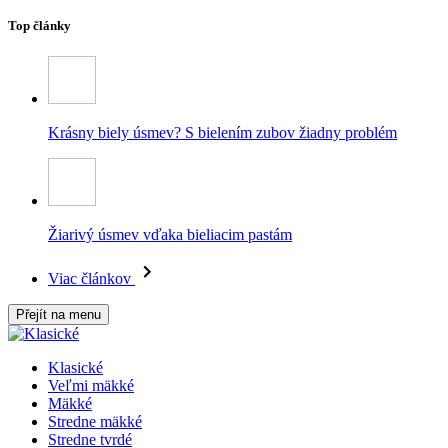
Top články
Krásny biely úsmev? S bielením zubov žiadny problém
Žiarivý úsmev vďaka bieliacim pastám
Viac článkov
Přejít na menu
Klasické
Veľmi mäkké
Mäkké
Stredne mäkké
Stredne tvrdé