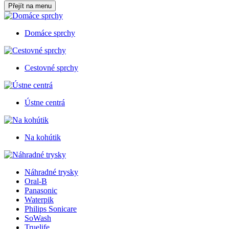
Přejít na menu
Domáce sprchy
Cestovné sprchy
Ústne centrá
Na kohútik
Náhradné trysky
Oral-B
Panasonic
Waterpik
Philips Sonicare
SoWash
Truelife