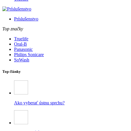
Príslušenstvo
Top značky
Truelife
Oral-B
Panasonic
Philips Sonicare
SoWash
Top články
Ako vyberať ústnu sprchu?