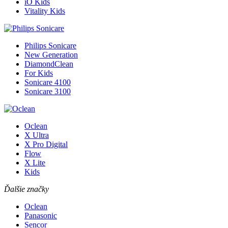
iO Kids
Vitality Kids
Philips Sonicare
New Generation
DiamondClean
For Kids
Sonicare 4100
Sonicare 3100
Oclean
X Ultra
X Pro Digital
Flow
X Lite
Kids
Ďalšie značky
Oclean
Panasonic
Sencor