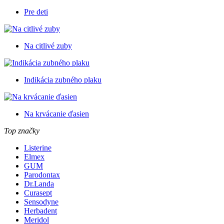
Pre deti
Na citlivé zuby
Indikácia zubného plaku
Na krvácanie ďasien
Top značky
Listerine
Elmex
GUM
Parodontax
Dr.Landa
Curasept
Sensodyne
Herbadent
Meridol