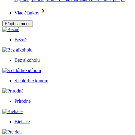
Viac článkov
Přejít na menu
Bežné
Bez alkoholu
S chlórhexidínom
Prírodné
Bieliace