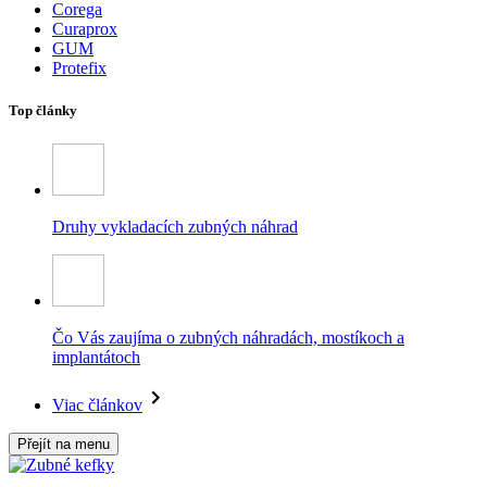
Corega
Curaprox
GUM
Protefix
Top články
Druhy vykladacích zubných náhrad
Čo Vás zaujíma o zubných náhradách, mostíkoch a
implantátoch
Viac článkov
Přejít na menu