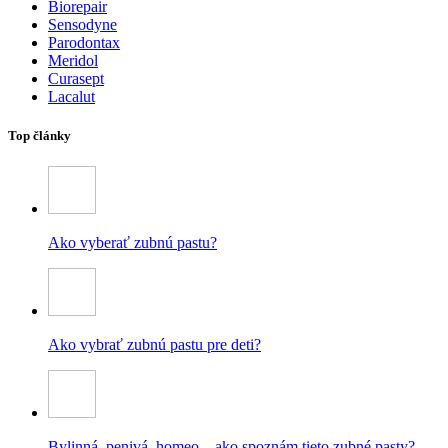
Biorepair
Sensodyne
Parodontax
Meridol
Curasept
Lacalut
Top články
Ako vyberať zubnú pastu?
Ako vybrať zubnú pastu pre deti?
Bylinná, penivá, homeo – ako spoznám tieto zubné pasty?