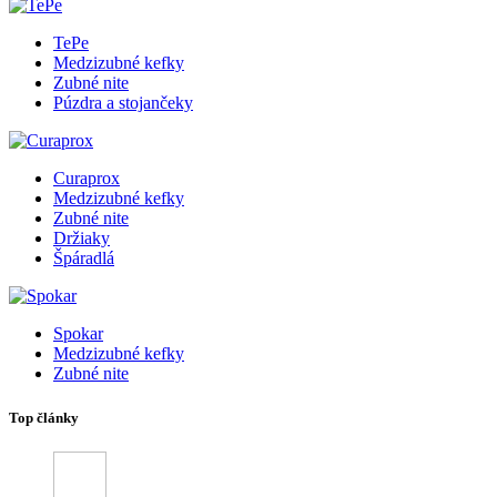
TePe
Medzizubné kefky
Zubné nite
Púzdra a stojančeky
Curaprox
Medzizubné kefky
Zubné nite
Držiaky
Špáradlá
Spokar
Medzizubné kefky
Zubné nite
Top články