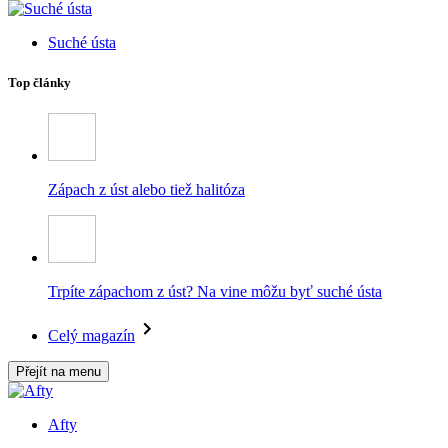
Suché ústa
Top články
Zápach z úst alebo tiež halitóza
Trpíte zápachom z úst? Na vine môžu byť suché ústa
Celý magazín
Přejít na menu
Afty