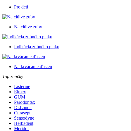
Pre deti
Na citlivé zuby
Indikácia zubného plaku
Na krvácanie ďasien
Top značky
Listerine
Elmex
GUM
Parodontax
Dr.Landa
Curasept
Sensodyne
Herbadent
Meridol