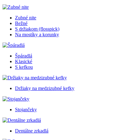
Zubné nite
Bežné
S držiakom (flosspick)
Na mostíky a korunky
Špáradlá
Klasické
S kefkou
Držiaky na medzizubné kefky
Stojančeky
Dentálne zrkadlá