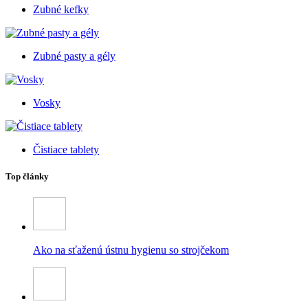
Zubné kefky
Zubné pasty a gély
Vosky
Čistiace tablety
Top články
Ako na sťaženú ústnu hygienu so strojčekom