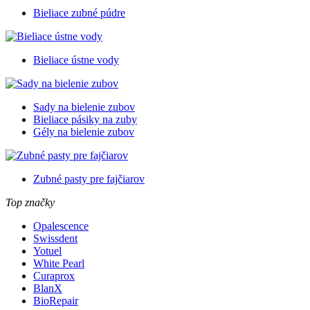
Bieliace zubné púdre
Bieliace ústne vody
Sady na bielenie zubov
Bieliace pásiky na zuby
Gély na bielenie zubov
Zubné pasty pre fajčiarov
Top značky
Opalescence
Swissdent
Yotuel
White Pearl
Curaprox
BlanX
BioRepair