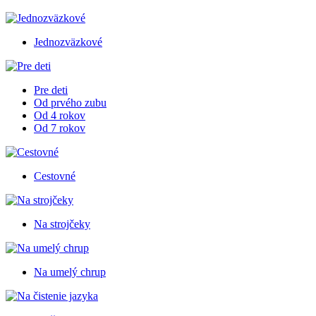
Jednozväzkové
Pre deti
Od prvého zubu
Od 4 rokov
Od 7 rokov
Cestovné
Na strojčeky
Na umelý chrup