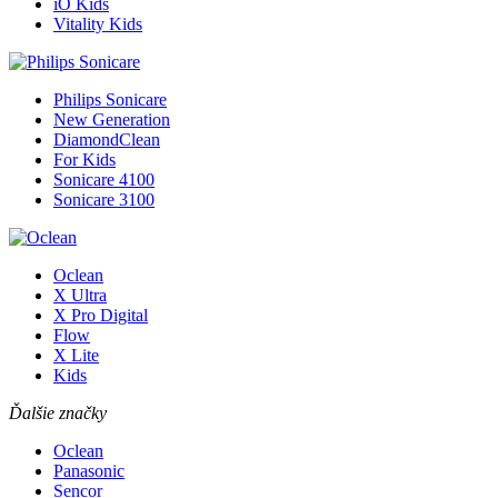
iO Kids
Vitality Kids
Philips Sonicare
New Generation
DiamondClean
For Kids
Sonicare 4100
Sonicare 3100
Oclean
X Ultra
X Pro Digital
Flow
X Lite
Kids
Ďalšie značky
Oclean
Panasonic
Sencor