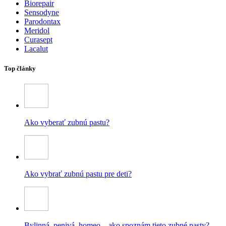
Biorepair
Sensodyne
Parodontax
Meridol
Curasept
Lacalut
Top články
Ako vyberať zubnú pastu?
Ako vybrať zubnú pastu pre deti?
Bylinná, penivá, homeo – ako spoznám tieto zubné pasty?