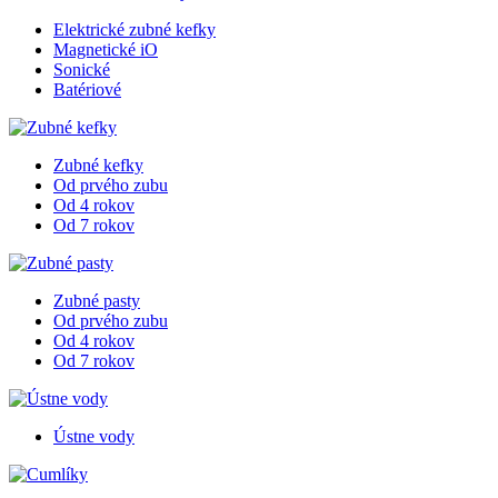
Elektrické zubné kefky
Magnetické iO
Sonické
Batériové
Zubné kefky
Od prvého zubu
Od 4 rokov
Od 7 rokov
Zubné pasty
Od prvého zubu
Od 4 rokov
Od 7 rokov
Ústne vody