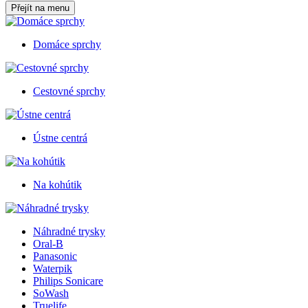
Přejít na menu
Domáce sprchy
Cestovné sprchy
Ústne centrá
Na kohútik
Náhradné trysky
Oral-B
Panasonic
Waterpik
Philips Sonicare
SoWash
Truelife