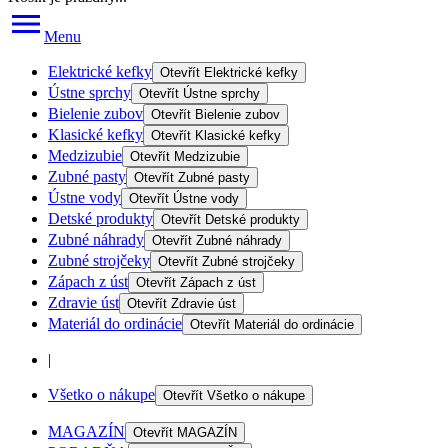
Menu
Elektrické kefky
Otevřít
Elektrické kefky
Ústne sprchy
Otevřít
Ústne sprchy
Bielenie zubov
Otevřít
Bielenie zubov
Klasické kefky
Otevřít
Klasické kefky
Medzizubie
Otevřít
Medzizubie
Zubné pasty
Otevřít
Zubné pasty
Ústne vody
Otevřít
Ústne vody
Detské produkty
Otevřít
Detské produkty
Zubné náhrady
Otevřít
Zubné náhrady
Zubné strojčeky
Otevřít
Zubné strojčeky
Zápach z úst
Otevřít
Zápach z úst
Zdravie úst
Otevřít
Zdravie úst
Materiál do ordinácie
Otevřít
Materiál do ordinácie
|
Všetko o nákupe
Otevřít
Všetko o nákupe
MAGAZÍN
Otevřít
MAGAZÍN