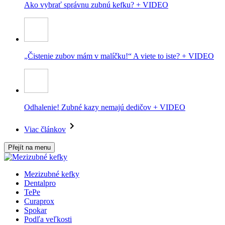
Ako vybrať správnu zubnú kefku? + VIDEO
„Čistenie zubov mám v malíčku!“ A viete to iste? + VIDEO
Odhalenie! Zubné kazy nemajú dedičov + VIDEO
Viac článkov
Přejít na menu
Mezizubné kefky
Dentalpro
TePe
Curaprox
Spokar
Podľa veľkosti