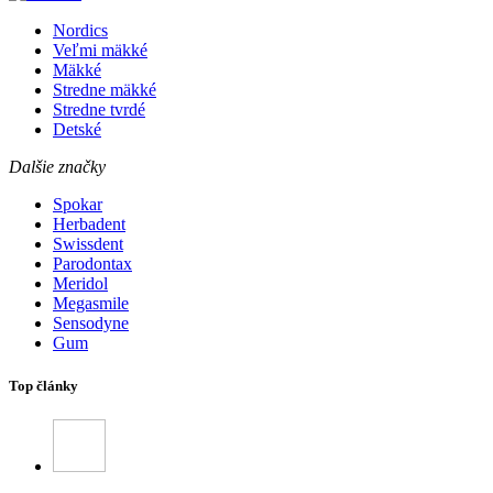
Nordics
Veľmi mäkké
Mäkké
Stredne mäkké
Stredne tvrdé
Detské
Dalšie značky
Spokar
Herbadent
Swissdent
Parodontax
Meridol
Megasmile
Sensodyne
Gum
Top články