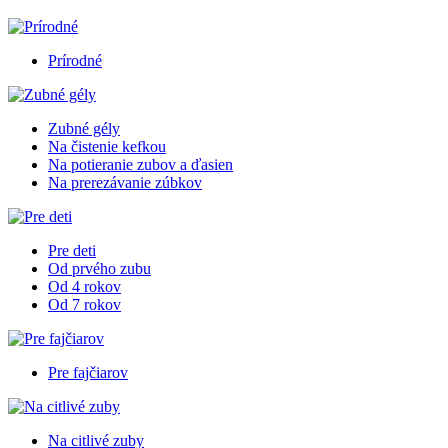
Prírodné
Zubné gély
Na čistenie kefkou
Na potieranie zubov a ďasien
Na prerezávanie zúbkov
Pre deti
Od prvého zubu
Od 4 rokov
Od 7 rokov
Pre fajčiarov
Na citlivé zuby