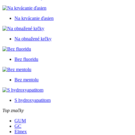
Na krvácanie ďasien
Na obnažené krčky
Bez fluoridu
Bez mentolu
S hydroxyapatitom
Top značky
GUM
GC
Elmex