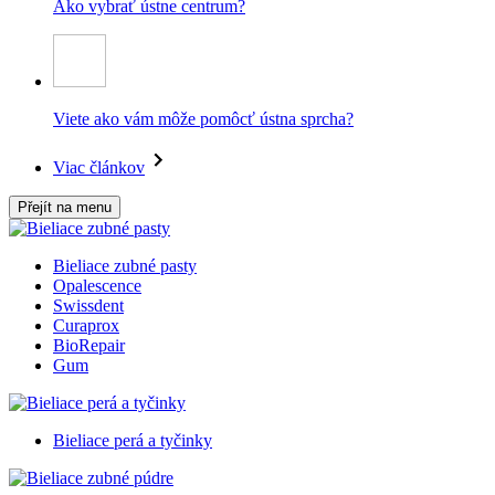
Ako vybrať ústne centrum?
Viete ako vám môže pomôcť ústna sprcha?
Viac článkov
Přejít na menu
Bieliace zubné pasty
Opalescence
Swissdent
Curaprox
BioRepair
Gum
Bieliace perá a tyčinky