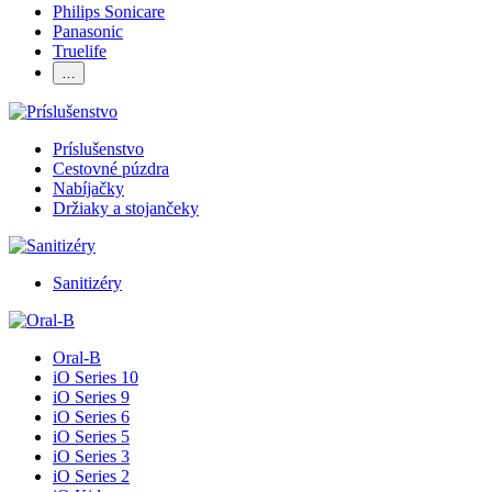
Philips Sonicare
Panasonic
Truelife
…
Príslušenstvo
Cestovné púzdra
Nabíjačky
Držiaky a stojančeky
Sanitizéry
Oral-B
iO Series 10
iO Series 9
iO Series 6
iO Series 5
iO Series 3
iO Series 2