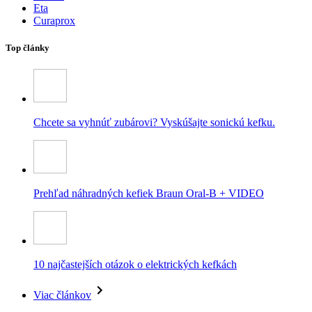
Eta
Curaprox
Top články
Chcete sa vyhnúť zubárovi? Vyskúšajte sonickú kefku.
Prehľad náhradných kefiek Braun Oral-B + VIDEO
10 najčastejších otázok o elektrických kefkách
Viac článkov