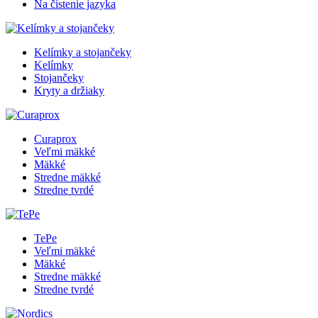
Na čistenie jazyka
Kelímky a stojančeky
Kelímky
Stojančeky
Kryty a držiaky
Curaprox
Veľmi mäkké
Mäkké
Stredne mäkké
Stredne tvrdé
TePe
Veľmi mäkké
Mäkké
Stredne mäkké
Stredne tvrdé