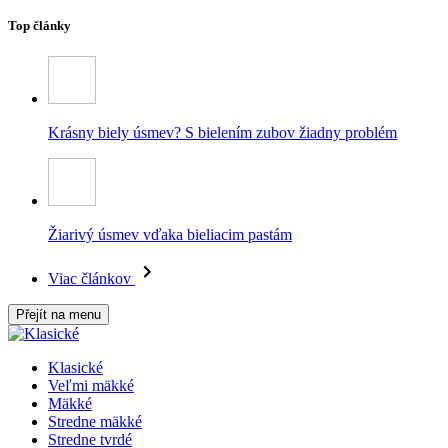
Top články
Krásny biely úsmev? S bielením zubov žiadny problém
Žiarivý úsmev vďaka bieliacim pastám
Viac článkov
Přejít na menu
Klasické
Veľmi mäkké
Mäkké
Stredne mäkké
Stredne tvrdé