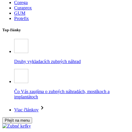
Corega
Curaprox
GUM
Protefix
Top články
Druhy vykladacích zubných náhrad
Čo Vás zaujíma o zubných náhradách, mostíkoch a
implantátoch
Viac článkov
Přejít na menu