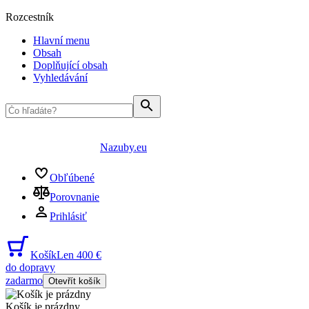
Rozcestník
Hlavní menu
Obsah
Doplňující obsah
Vyhledávání
Nazuby.eu
Obľúbené
Porovnanie
Prihlásiť
Košík
Len 400 €
do dopravy
zadarmo
Otevřít košík
Košík je prázdny
...