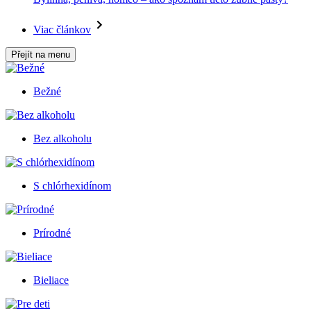
Viac článkov
Přejít na menu
Bežné
Bez alkoholu
S chlórhexidínom
Prírodné
Bieliace