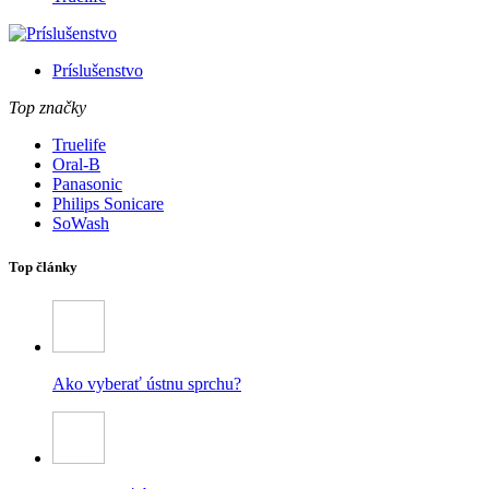
Príslušenstvo
Top značky
Truelife
Oral-B
Panasonic
Philips Sonicare
SoWash
Top články
Ako vyberať ústnu sprchu?