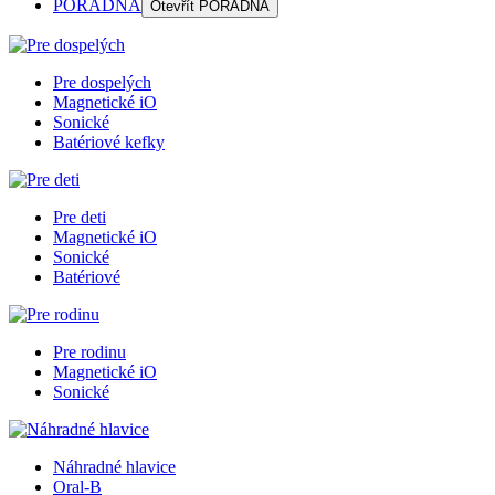
PORADŇA
Otevřít
PORADŇA
Pre dospelých
Magnetické iO
Sonické
Batériové kefky
Pre deti
Magnetické iO
Sonické
Batériové
Pre rodinu
Magnetické iO
Sonické
Náhradné hlavice
Oral-B