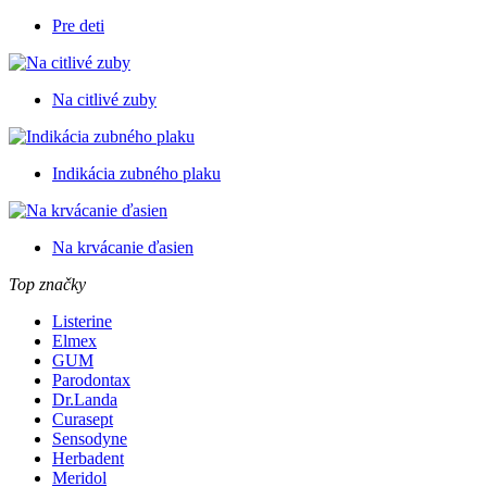
Pre deti
Na citlivé zuby
Indikácia zubného plaku
Na krvácanie ďasien
Top značky
Listerine
Elmex
GUM
Parodontax
Dr.Landa
Curasept
Sensodyne
Herbadent
Meridol