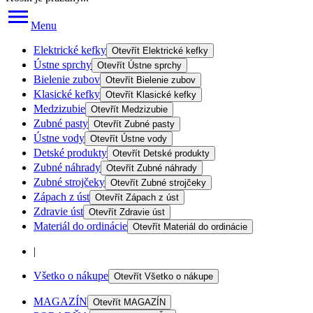
Menu
Elektrické kefky
Otevřít
Elektrické kefky
Ústne sprchy
Otevřít
Ústne sprchy
Bielenie zubov
Otevřít
Bielenie zubov
Klasické kefky
Otevřít
Klasické kefky
Medzizubie
Otevřít
Medzizubie
Zubné pasty
Otevřít
Zubné pasty
Ústne vody
Otevřít
Ústne vody
Detské produkty
Otevřít
Detské produkty
Zubné náhrady
Otevřít
Zubné náhrady
Zubné strojčeky
Otevřít
Zubné strojčeky
Zápach z úst
Otevřít
Zápach z úst
Zdravie úst
Otevřít
Zdravie úst
Materiál do ordinácie
Otevřít
Materiál do ordinácie
|
Všetko o nákupe
Otevřít
Všetko o nákupe
MAGAZÍN
Otevřít
MAGAZÍN