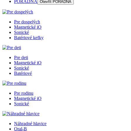
PORADŇA
Otevřít
PORADŇA
Pre dospelých
Magnetické iO
Sonické
Batériové kefky
Pre deti
Magnetické iO
Sonické
Batériové
Pre rodinu
Magnetické iO
Sonické
Náhradné hlavice
Oral-B