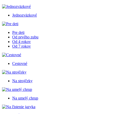
Jednozväzkové
Pre deti
Od prvého zubu
Od 4 rokov
Od 7 rokov
Cestovné
Na strojčeky
Na umelý chrup