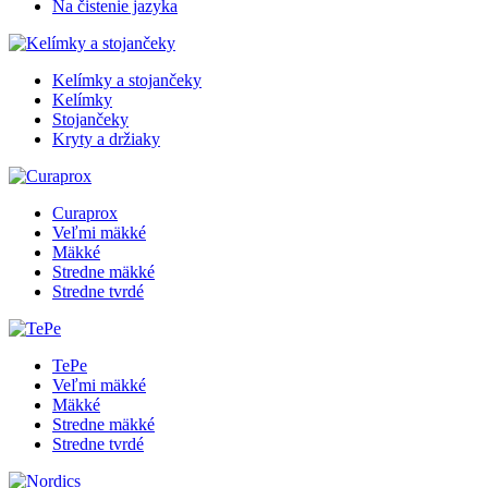
Na čistenie jazyka
Kelímky a stojančeky
Kelímky
Stojančeky
Kryty a držiaky
Curaprox
Veľmi mäkké
Mäkké
Stredne mäkké
Stredne tvrdé
TePe
Veľmi mäkké
Mäkké
Stredne mäkké
Stredne tvrdé