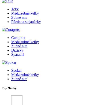
TePe
Medzizubné kefky
Zubné nite
Púzdra a stojančeky
Curaprox
Medzizubné kefky
Zubné nite
Držiaky
Špáradlá
Spokar
Medzizubné kefky
Zubné nite
Top články