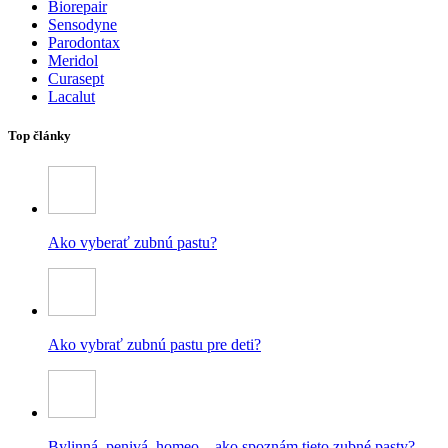
Biorepair
Sensodyne
Parodontax
Meridol
Curasept
Lacalut
Top články
Ako vyberať zubnú pastu?
Ako vybrať zubnú pastu pre deti?
Bylinná, penivá, homeo – ako spoznám tieto zubné pasty?