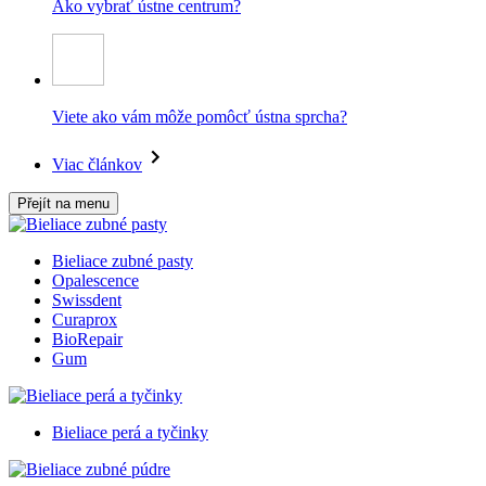
Ako vybrať ústne centrum?
Viete ako vám môže pomôcť ústna sprcha?
Viac článkov
Přejít na menu
Bieliace zubné pasty
Opalescence
Swissdent
Curaprox
BioRepair
Gum
Bieliace perá a tyčinky