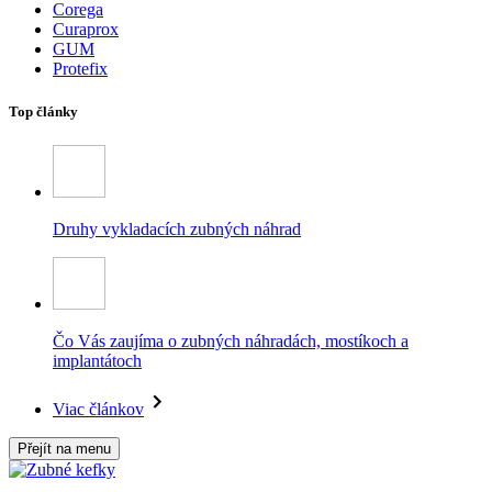
Corega
Curaprox
GUM
Protefix
Top články
Druhy vykladacích zubných náhrad
Čo Vás zaujíma o zubných náhradách, mostíkoch a
implantátoch
Viac článkov
Přejít na menu