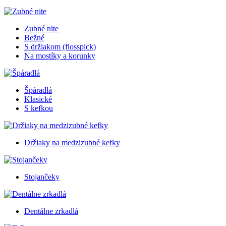
Zubné nite
Bežné
S držiakom (flosspick)
Na mostíky a korunky
Špáradlá
Klasické
S kefkou
Držiaky na medzizubné kefky
Stojančeky
Dentálne zrkadlá