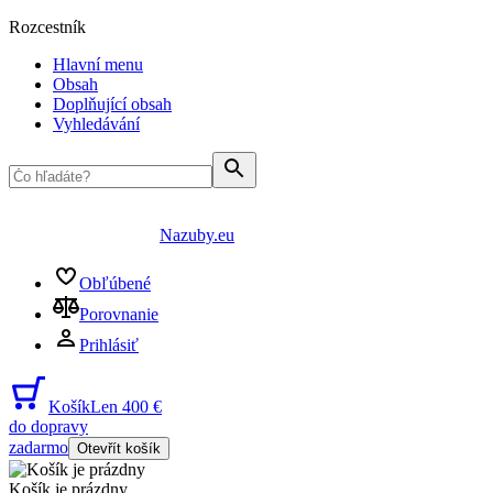
Rozcestník
Hlavní menu
Obsah
Doplňující obsah
Vyhledávání
Nazuby.eu
Obľúbené
Porovnanie
Prihlásiť
Košík
Len 400 €
do dopravy
zadarmo
Otevřít košík
Košík je prázdny
...