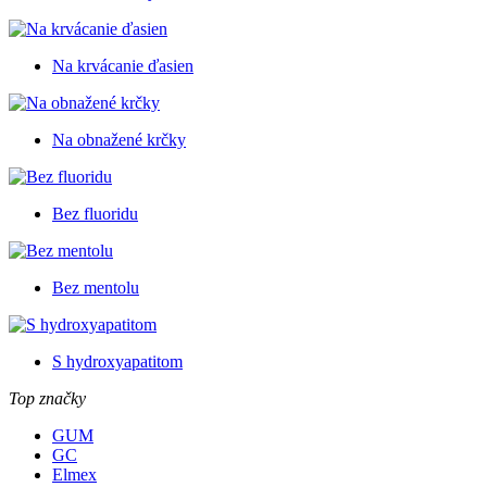
Na krvácanie ďasien
Na obnažené krčky
Bez fluoridu
Bez mentolu
S hydroxyapatitom
Top značky
GUM
GC
Elmex