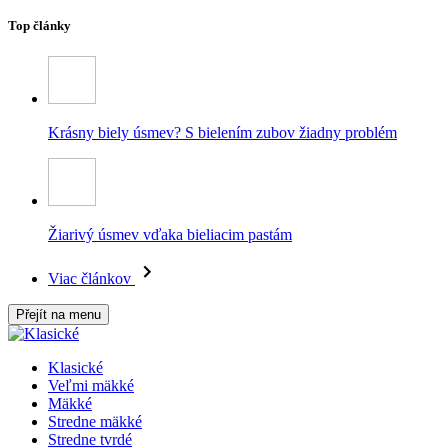
Top články
Krásny biely úsmev? S bielením zubov žiadny problém
Žiarivý úsmev vďaka bieliacim pastám
Viac článkov
Přejít na menu
Klasické
Veľmi mäkké
Mäkké
Stredne mäkké
Stredne tvrdé