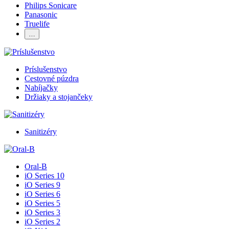
Philips Sonicare
Panasonic
Truelife
…
Príslušenstvo
Cestovné púzdra
Nabíjačky
Držiaky a stojančeky
Sanitizéry
Oral-B
iO Series 10
iO Series 9
iO Series 6
iO Series 5
iO Series 3
iO Series 2