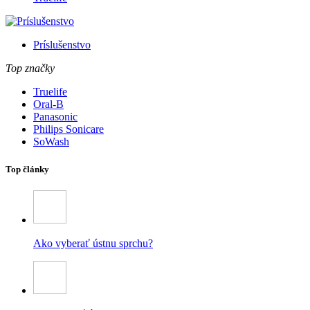
Príslušenstvo
Top značky
Truelife
Oral-B
Panasonic
Philips Sonicare
SoWash
Top články
Ako vyberať ústnu sprchu?