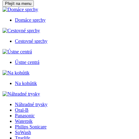
Přejít na menu
Domáce sprchy
Cestovné sprchy
Ústne centrá
Na kohútik
Náhradné trysky
Oral-B
Panasonic
Waterpik
Philips Sonicare
SoWash
Truelife