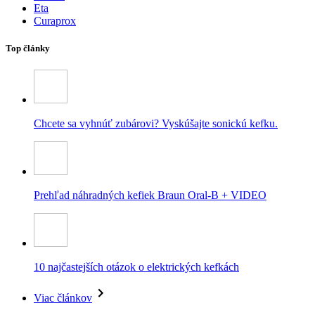
Eta
Curaprox
Top články
Chcete sa vyhnúť zubárovi? Vyskúšajte sonickú kefku.
Prehľad náhradných kefiek Braun Oral-B + VIDEO
10 najčastejších otázok o elektrických kefkách
Viac článkov