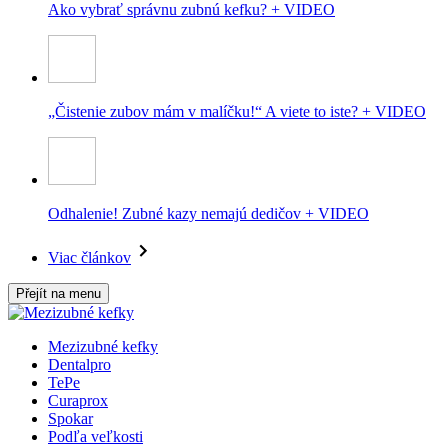
Ako vybrať správnu zubnú kefku? + VIDEO
„Čistenie zubov mám v malíčku!“ A viete to iste? + VIDEO
Odhalenie! Zubné kazy nemajú dedičov + VIDEO
Viac článkov
Přejít na menu
Mezizubné kefky
Dentalpro
TePe
Curaprox
Spokar
Podľa veľkosti