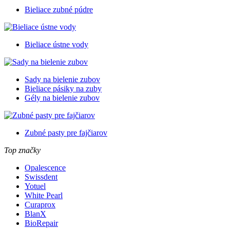
Bieliace zubné púdre
Bieliace ústne vody
Sady na bielenie zubov
Bieliace pásiky na zuby
Gély na bielenie zubov
Zubné pasty pre fajčiarov
Top značky
Opalescence
Swissdent
Yotuel
White Pearl
Curaprox
BlanX
BioRepair