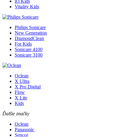
iO Kids
Vitality Kids
Philips Sonicare
New Generation
DiamondClean
For Kids
Sonicare 4100
Sonicare 3100
Oclean
X Ultra
X Pro Digital
Flow
X Lite
Kids
Ďalšie značky
Oclean
Panasonic
Sencor