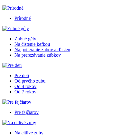
Prírodné
Zubné gély
Na čistenie kefkou
Na potieranie zubov a ďasien
Na prerezávanie zúbkov
Pre deti
Od prvého zubu
Od 4 rokov
Od 7 rokov
Pre fajčiarov
Na citlivé zuby