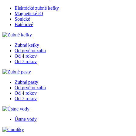
Elektrické zubné kefky
Magnetické iO
Sonické
Batériové
Zubné kefky
Od prvého zubu
Od 4 rokov
Od 7 rokov
Zubné pasty
Od prvého zubu
Od 4 rokov
Od 7 rokov
Ústne vody