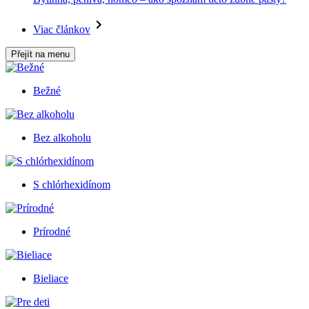
Viac článkov
Přejít na menu
Bežné
Bez alkoholu
S chlórhexidínom
Prírodné
Bieliace