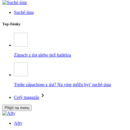
Suché ústa
Top články
Zápach z úst alebo tiež halitóza
Trpíte zápachom z úst? Na vine môžu byť suché ústa
Celý magazín
Přejít na menu
Afty