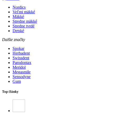
Nordics
Veľmi mäkké
Mäkké
Stredne mäkké
Stredne tvrdé
Detské
Dalšie značky
Spokar
Herbadent
Swissdent
Parodontax
Meridol
Megasmile
Sensodyne
Gum
Top články