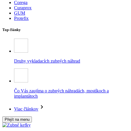
Corega
Curaprox
GUM
Protefix
Top články
Druhy vykladacích zubných náhrad
Čo Vás zaujíma o zubných náhradách, mostíkoch a
implantátoch
Viac článkov
Přejít na menu