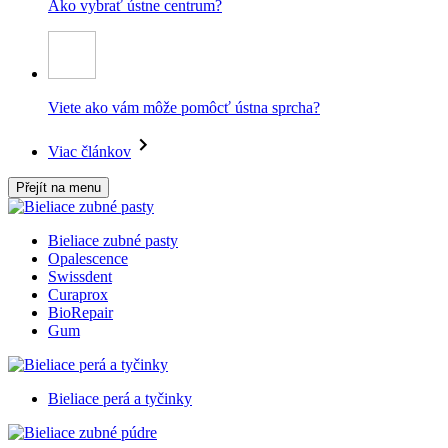
Ako vybrať ústne centrum?
Viete ako vám môže pomôcť ústna sprcha?
Viac článkov
Přejít na menu
Bieliace zubné pasty
Opalescence
Swissdent
Curaprox
BioRepair
Gum
Bieliace perá a tyčinky