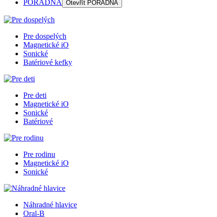
PORADŇA
Otevřít
PORADŇA
Pre dospelých
Magnetické iO
Sonické
Batériové kefky
Pre deti
Magnetické iO
Sonické
Batériové
Pre rodinu
Magnetické iO
Sonické
Náhradné hlavice
Oral-B