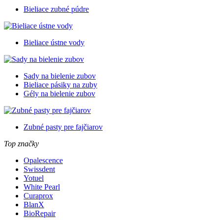
Bieliace zubné púdre
Bieliace ústne vody
Sady na bielenie zubov
Bieliace pásiky na zuby
Gély na bielenie zubov
Zubné pasty pre fajčiarov
Top značky
Opalescence
Swissdent
Yotuel
White Pearl
Curaprox
BlanX
BioRepair