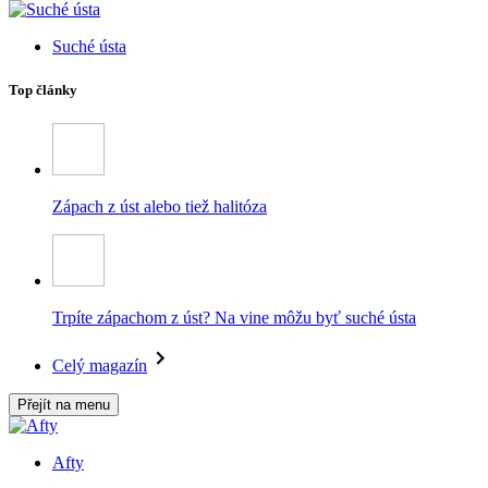
Suché ústa
Top články
Zápach z úst alebo tiež halitóza
Trpíte zápachom z úst? Na vine môžu byť suché ústa
Celý magazín
Přejít na menu
Afty