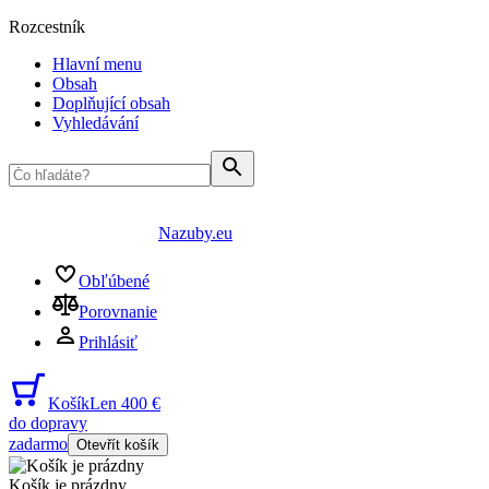
Rozcestník
Hlavní menu
Obsah
Doplňující obsah
Vyhledávání
Nazuby.eu
Obľúbené
Porovnanie
Prihlásiť
Košík
Len 400 €
do dopravy
zadarmo
Otevřít košík
Košík je prázdny
...