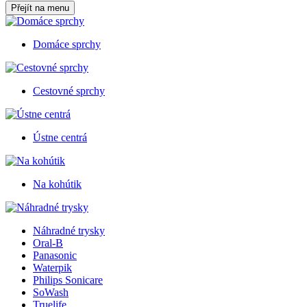
Přejít na menu
Domáce sprchy
Cestovné sprchy
Ústne centrá
Na kohútik
Náhradné trysky
Oral-B
Panasonic
Waterpik
Philips Sonicare
SoWash
Truelife