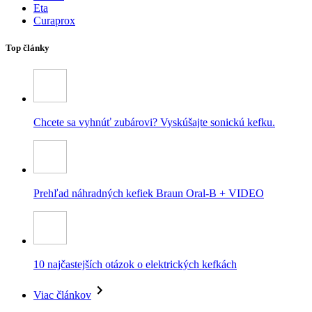
Eta
Curaprox
Top články
Chcete sa vyhnúť zubárovi? Vyskúšajte sonickú kefku.
Prehľad náhradných kefiek Braun Oral-B + VIDEO
10 najčastejších otázok o elektrických kefkách
Viac článkov