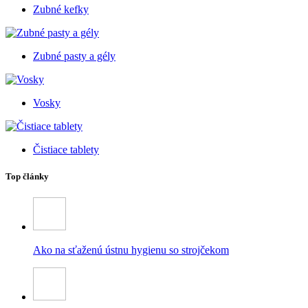
Zubné kefky
Zubné pasty a gély
Vosky
Čistiace tablety
Top články
Ako na sťaženú ústnu hygienu so strojčekom