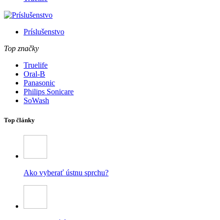
Príslušenstvo
Top značky
Truelife
Oral-B
Panasonic
Philips Sonicare
SoWash
Top články
Ako vyberať ústnu sprchu?