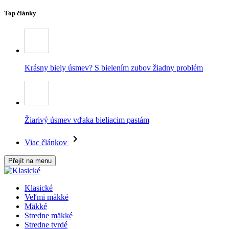
Top články
Krásny biely úsmev? S bielením zubov žiadny problém
Žiarivý úsmev vďaka bieliacim pastám
Viac článkov
Přejít na menu
Klasické
Veľmi mäkké
Mäkké
Stredne mäkké
Stredne tvrdé