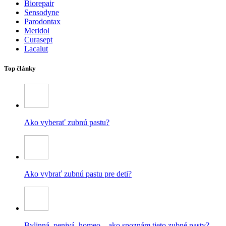
Biorepair
Sensodyne
Parodontax
Meridol
Curasept
Lacalut
Top články
Ako vyberať zubnú pastu?
Ako vybrať zubnú pastu pre deti?
Bylinná, penivá, homeo – ako spoznám tieto zubné pasty?