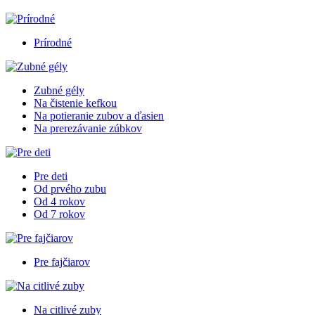
Prírodné
Zubné gély
Na čistenie kefkou
Na potieranie zubov a ďasien
Na prerezávanie zúbkov
Pre deti
Od prvého zubu
Od 4 rokov
Od 7 rokov
Pre fajčiarov
Na citlivé zuby