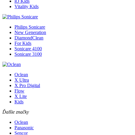
iO Kids
Vitality Kids
Philips Sonicare
New Generation
DiamondClean
For Kids
Sonicare 4100
Sonicare 3100
Oclean
X Ultra
X Pro Digital
Flow
X Lite
Kids
Ďalšie značky
Oclean
Panasonic
Sencor