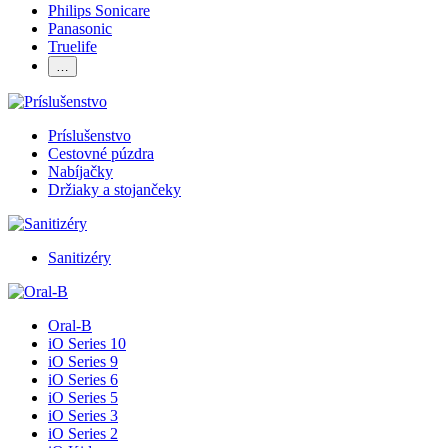
Philips Sonicare
Panasonic
Truelife
…
Príslušenstvo
Cestovné púzdra
Nabíjačky
Držiaky a stojančeky
Sanitizéry
Oral-B
iO Series 10
iO Series 9
iO Series 6
iO Series 5
iO Series 3
iO Series 2