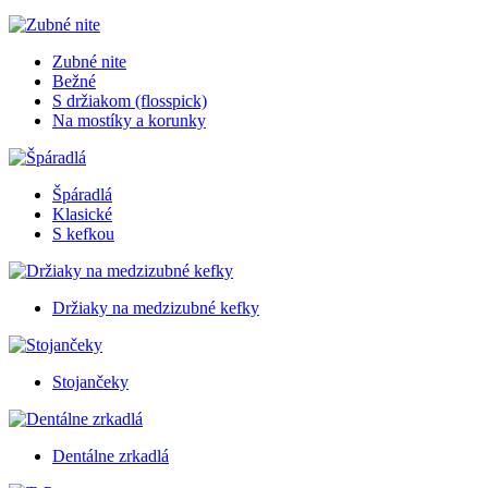
Zubné nite
Bežné
S držiakom (flosspick)
Na mostíky a korunky
Špáradlá
Klasické
S kefkou
Držiaky na medzizubné kefky
Stojančeky
Dentálne zrkadlá