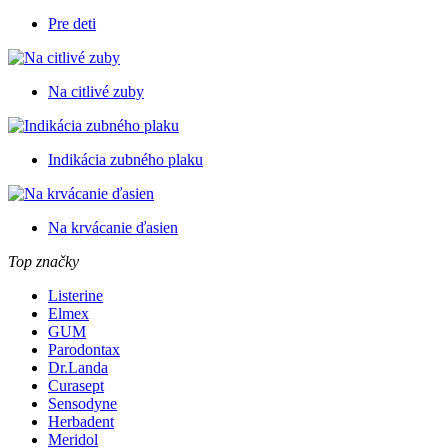
Pre deti
Na citlivé zuby
Indikácia zubného plaku
Na krvácanie ďasien
Top značky
Listerine
Elmex
GUM
Parodontax
Dr.Landa
Curasept
Sensodyne
Herbadent
Meridol