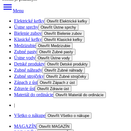
Menu
Elektrické kefky
Otevřít
Elektrické kefky
Ústne sprchy
Otevřít
Ústne sprchy
Bielenie zubov
Otevřít
Bielenie zubov
Klasické kefky
Otevřít
Klasické kefky
Medzizubie
Otevřít
Medzizubie
Zubné pasty
Otevřít
Zubné pasty
Ústne vody
Otevřít
Ústne vody
Detské produkty
Otevřít
Detské produkty
Zubné náhrady
Otevřít
Zubné náhrady
Zubné strojčeky
Otevřít
Zubné strojčeky
Zápach z úst
Otevřít
Zápach z úst
Zdravie úst
Otevřít
Zdravie úst
Materiál do ordinácie
Otevřít
Materiál do ordinácie
|
Všetko o nákupe
Otevřít
Všetko o nákupe
MAGAZÍN
Otevřít
MAGAZÍN