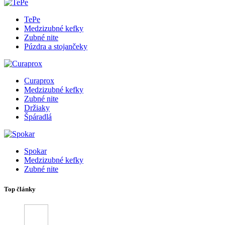
TePe
Medzizubné kefky
Zubné nite
Púzdra a stojančeky
Curaprox
Medzizubné kefky
Zubné nite
Držiaky
Špáradlá
Spokar
Medzizubné kefky
Zubné nite
Top články