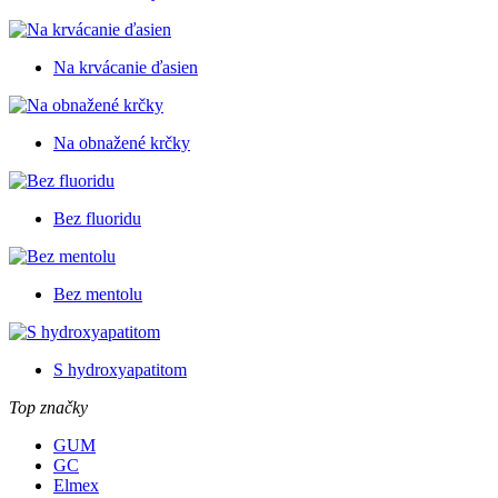
Na krvácanie ďasien
Na obnažené krčky
Bez fluoridu
Bez mentolu
S hydroxyapatitom
Top značky
GUM
GC
Elmex