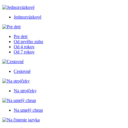
Jednozväzkové
Pre deti
Od prvého zubu
Od 4 rokov
Od 7 rokov
Cestovné
Na strojčeky
Na umelý chrup