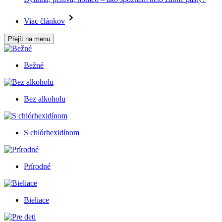
Viac článkov
Přejít na menu
Bežné
Bez alkoholu
S chlórhexidínom
Prírodné
Bieliace