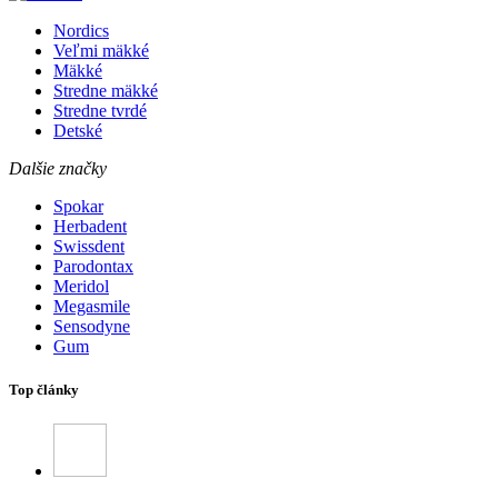
Nordics
Veľmi mäkké
Mäkké
Stredne mäkké
Stredne tvrdé
Detské
Dalšie značky
Spokar
Herbadent
Swissdent
Parodontax
Meridol
Megasmile
Sensodyne
Gum
Top články