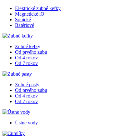
Elektrické zubné kefky
Magnetické iO
Sonické
Batériové
Zubné kefky
Od prvého zubu
Od 4 rokov
Od 7 rokov
Zubné pasty
Od prvého zubu
Od 4 rokov
Od 7 rokov
Ústne vody