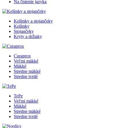
Na čistenie jazyka
Kelímky a stojančeky
Kelímky
Stojančeky
Kryty a držiaky
Curaprox
Veľmi mäkké
Mäkké
Stredne mäkké
Stredne tvrdé
TePe
Veľmi mäkké
Mäkké
Stredne mäkké
Stredne tvrdé