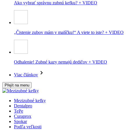
Ako vybrať správnu zubnú kefku? + VIDEO
„Čistenie zubov mám v malíčku!“ A viete to iste? + VIDEO
Odhalenie! Zubné kazy nemajú dedičov + VIDEO
Viac článkov
Přejít na menu
Mezizubné kefky
Dentalpro
TePe
Curaprox
Spokar
Podľa veľkosti