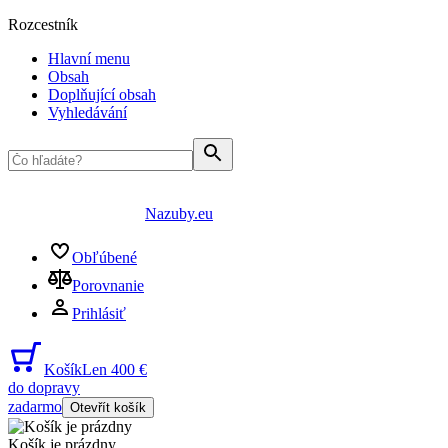
Rozcestník
Hlavní menu
Obsah
Doplňující obsah
Vyhledávání
Nazuby.eu
Obľúbené
Porovnanie
Prihlásiť
Košík
Len 400 €
do dopravy
zadarmo
Otevřít košík
Košík je prázdny
...