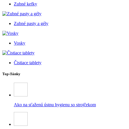
Zubné kefky
Zubné pasty a gély
Vosky
Čistiace tablety
Top články
Ako na sťaženú ústnu hygienu so strojčekom