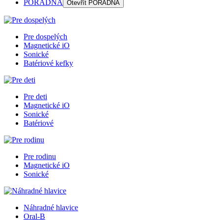
PORADŇA
Otevřít
PORADŇA
Pre dospelých
Magnetické iO
Sonické
Batériové kefky
Pre deti
Magnetické iO
Sonické
Batériové
Pre rodinu
Magnetické iO
Sonické
Náhradné hlavice
Oral-B