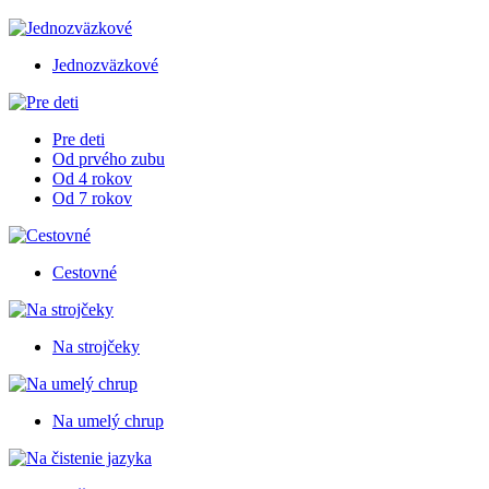
Jednozväzkové
Pre deti
Od prvého zubu
Od 4 rokov
Od 7 rokov
Cestovné
Na strojčeky
Na umelý chrup