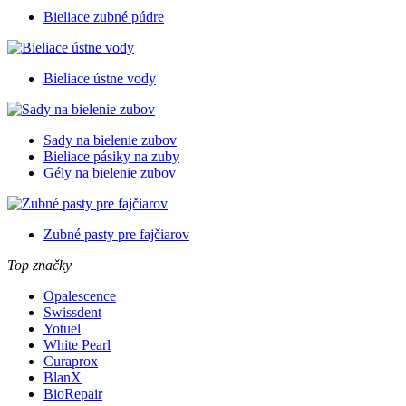
Bieliace zubné púdre
Bieliace ústne vody
Sady na bielenie zubov
Bieliace pásiky na zuby
Gély na bielenie zubov
Zubné pasty pre fajčiarov
Top značky
Opalescence
Swissdent
Yotuel
White Pearl
Curaprox
BlanX
BioRepair