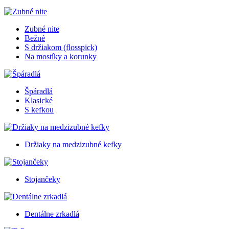
Zubné nite
Bežné
S držiakom (flosspick)
Na mostíky a korunky
Špáradlá
Klasické
S kefkou
Držiaky na medzizubné kefky
Stojančeky
Dentálne zrkadlá