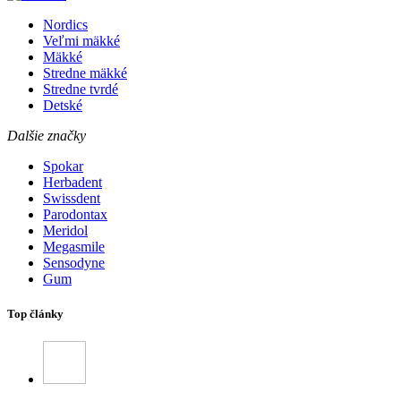
Nordics
Veľmi mäkké
Mäkké
Stredne mäkké
Stredne tvrdé
Detské
Dalšie značky
Spokar
Herbadent
Swissdent
Parodontax
Meridol
Megasmile
Sensodyne
Gum
Top články