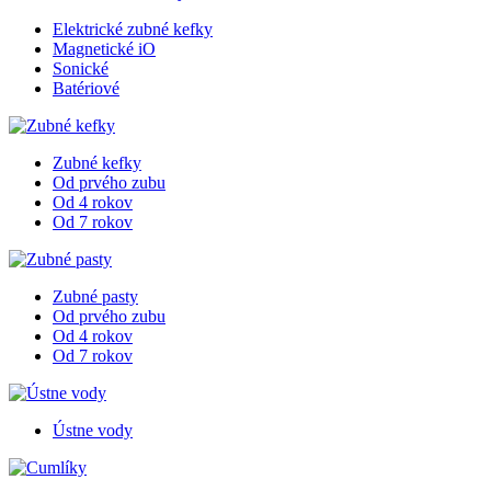
Elektrické zubné kefky
Magnetické iO
Sonické
Batériové
Zubné kefky
Od prvého zubu
Od 4 rokov
Od 7 rokov
Zubné pasty
Od prvého zubu
Od 4 rokov
Od 7 rokov
Ústne vody