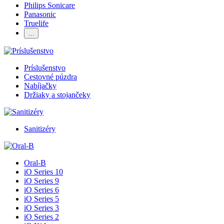
Philips Sonicare
Panasonic
Truelife
…
Príslušenstvo
Cestovné púzdra
Nabíjačky
Držiaky a stojančeky
Sanitizéry
Oral-B
iO Series 10
iO Series 9
iO Series 6
iO Series 5
iO Series 3
iO Series 2