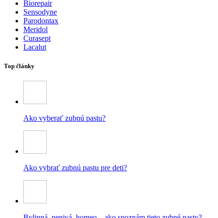
Biorepair
Sensodyne
Parodontax
Meridol
Curasept
Lacalut
Top články
Ako vyberať zubnú pastu?
Ako vybrať zubnú pastu pre deti?
Bylinná, penivá, homeo – ako spoznám tieto zubné pasty?