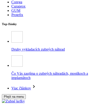
Corega
Curaprox
GUM
Protefix
Top články
Druhy vykladacích zubných náhrad
Čo Vás zaujíma o zubných náhradách, mostíkoch a
implantátoch
Viac článkov
Přejít na menu