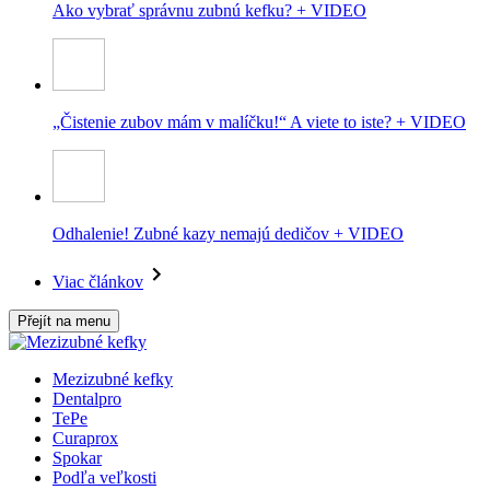
Ako vybrať správnu zubnú kefku? + VIDEO
„Čistenie zubov mám v malíčku!“ A viete to iste? + VIDEO
Odhalenie! Zubné kazy nemajú dedičov + VIDEO
Viac článkov
Přejít na menu
Mezizubné kefky
Dentalpro
TePe
Curaprox
Spokar
Podľa veľkosti