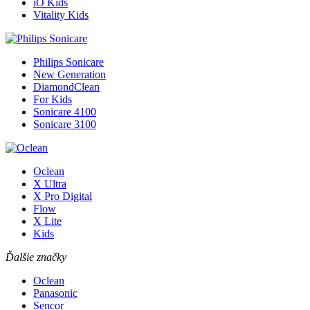
iO Kids
Vitality Kids
Philips Sonicare
New Generation
DiamondClean
For Kids
Sonicare 4100
Sonicare 3100
Oclean
X Ultra
X Pro Digital
Flow
X Lite
Kids
Ďalšie značky
Oclean
Panasonic
Sencor