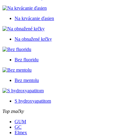
Na krvácanie ďasien
Na obnažené krčky
Bez fluoridu
Bez mentolu
S hydroxyapatitom
Top značky
GUM
GC
Elmex