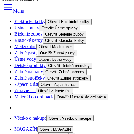
Menu
Elektrické kefky
Otevřít
Elektrické kefky
Ústne sprchy
Otevřít
Ústne sprchy
Bielenie zubov
Otevřít
Bielenie zubov
Klasické kefky
Otevřít
Klasické kefky
Medzizubie
Otevřít
Medzizubie
Zubné pasty
Otevřít
Zubné pasty
Ústne vody
Otevřít
Ústne vody
Detské produkty
Otevřít
Detské produkty
Zubné náhrady
Otevřít
Zubné náhrady
Zubné strojčeky
Otevřít
Zubné strojčeky
Zápach z úst
Otevřít
Zápach z úst
Zdravie úst
Otevřít
Zdravie úst
Materiál do ordinácie
Otevřít
Materiál do ordinácie
|
Všetko o nákupe
Otevřít
Všetko o nákupe
MAGAZÍN
Otevřít
MAGAZÍN