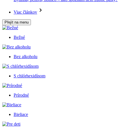
Viac článkov
Přejít na menu
Bežné
Bez alkoholu
S chlórhexidínom
Prírodné
Bieliace