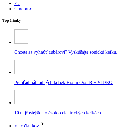
Eta
Curaprox
Top články
Chcete sa vyhnúť zubárovi? Vyskúšajte sonickú kefku.
Prehľad náhradných kefiek Braun Oral-B + VIDEO
10 najčastejších otázok o elektrických kefkách
Viac článkov