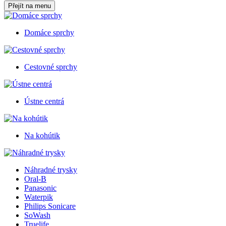
Přejít na menu
Domáce sprchy
Cestovné sprchy
Ústne centrá
Na kohútik
Náhradné trysky
Oral-B
Panasonic
Waterpik
Philips Sonicare
SoWash
Truelife