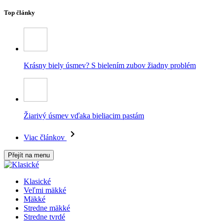
Top články
Krásny biely úsmev? S bielením zubov žiadny problém
Žiarivý úsmev vďaka bieliacim pastám
Viac článkov
Přejít na menu
Klasické
Veľmi mäkké
Mäkké
Stredne mäkké
Stredne tvrdé