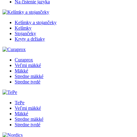
Na čistenie jazyka
Kelímky a stojančeky
Kelímky
Stojančeky
Kryty a držiaky
Curaprox
Veľmi mäkké
Mäkké
Stredne mäkké
Stredne tvrdé
TePe
Veľmi mäkké
Mäkké
Stredne mäkké
Stredne tvrdé