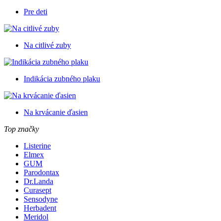
Pre deti
Na citlivé zuby
Indikácia zubného plaku
Na krvácanie ďasien
Top značky
Listerine
Elmex
GUM
Parodontax
Dr.Landa
Curasept
Sensodyne
Herbadent
Meridol