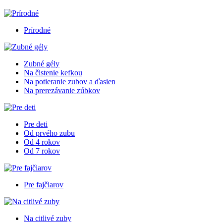
Prírodné
Zubné gély
Na čistenie kefkou
Na potieranie zubov a ďasien
Na prerezávanie zúbkov
Pre deti
Od prvého zubu
Od 4 rokov
Od 7 rokov
Pre fajčiarov
Na citlivé zuby