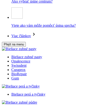
Ako vybrať ústne centrum?
Viete ako vám môže pomôcť ústna sprcha?
Viac článkov
Přejít na menu
Bieliace zubné pasty
Opalescence
Swissdent
Curaprox
BioRepair
Gum
Bieliace perá a tyčinky