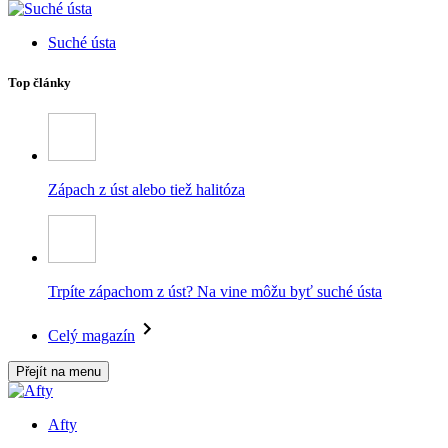
Suché ústa
Top články
Zápach z úst alebo tiež halitóza
Trpíte zápachom z úst? Na vine môžu byť suché ústa
Celý magazín
Přejít na menu
Afty