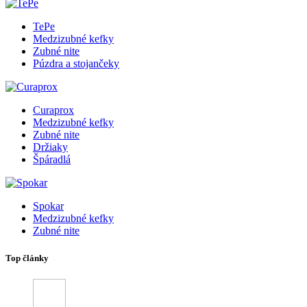
TePe
Medzizubné kefky
Zubné nite
Púzdra a stojančeky
Curaprox
Medzizubné kefky
Zubné nite
Držiaky
Špáradlá
Spokar
Medzizubné kefky
Zubné nite
Top články