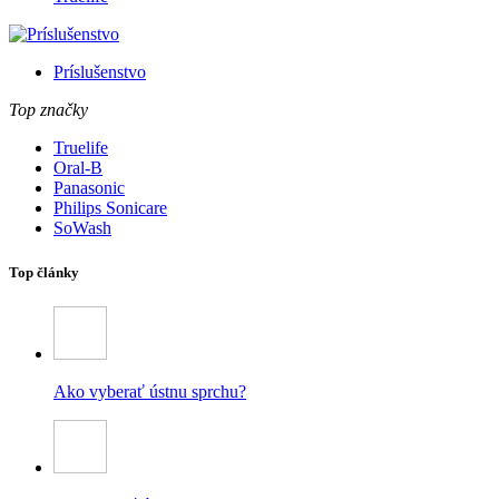
Príslušenstvo
Top značky
Truelife
Oral-B
Panasonic
Philips Sonicare
SoWash
Top články
Ako vyberať ústnu sprchu?