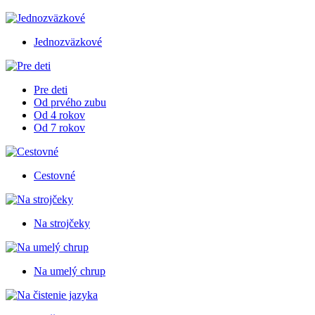
Jednozväzkové
Pre deti
Od prvého zubu
Od 4 rokov
Od 7 rokov
Cestovné
Na strojčeky
Na umelý chrup