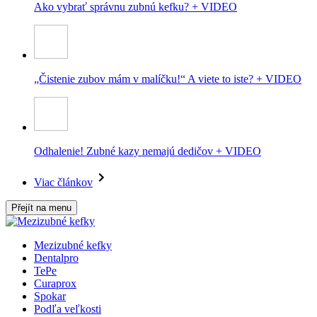
Ako vybrať správnu zubnú kefku? + VIDEO
„Čistenie zubov mám v malíčku!“ A viete to iste? + VIDEO
Odhalenie! Zubné kazy nemajú dedičov + VIDEO
Viac článkov
Přejít na menu
Mezizubné kefky
Dentalpro
TePe
Curaprox
Spokar
Podľa veľkosti