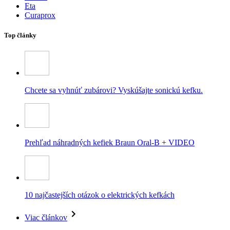
Eta
Curaprox
Top články
Chcete sa vyhnúť zubárovi? Vyskúšajte sonickú kefku.
Prehľad náhradných kefiek Braun Oral-B + VIDEO
10 najčastejších otázok o elektrických kefkách
Viac článkov