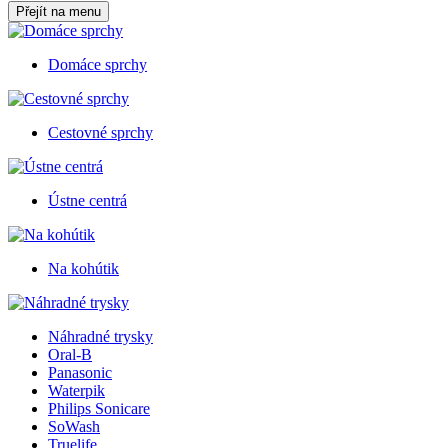
Přejít na menu
Domáce sprchy
Cestovné sprchy
Ústne centrá
Na kohútik
Náhradné trysky
Oral-B
Panasonic
Waterpik
Philips Sonicare
SoWash
Truelife