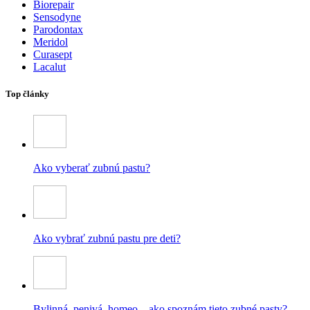
Biorepair
Sensodyne
Parodontax
Meridol
Curasept
Lacalut
Top články
Ako vyberať zubnú pastu?
Ako vybrať zubnú pastu pre deti?
Bylinná, penivá, homeo – ako spoznám tieto zubné pasty?