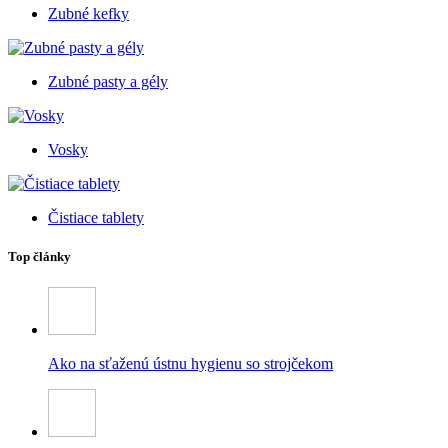
Zubné kefky
Zubné pasty a gély
Vosky
Čistiace tablety
Top články
Ako na sťaženú ústnu hygienu so strojčekom