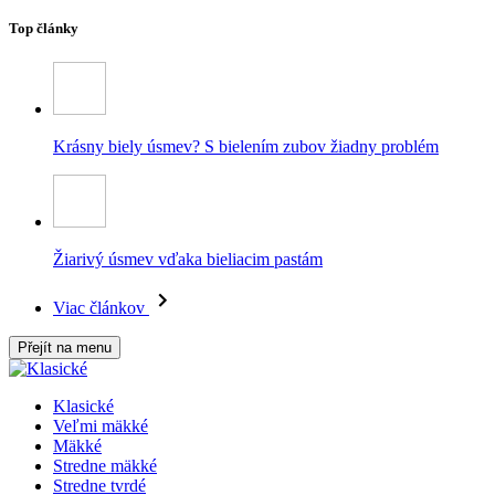
Top články
Krásny biely úsmev? S bielením zubov žiadny problém
Žiarivý úsmev vďaka bieliacim pastám
Viac článkov
Přejít na menu
Klasické
Veľmi mäkké
Mäkké
Stredne mäkké
Stredne tvrdé