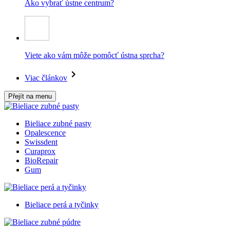
Ako vybrať ústne centrum?
Viete ako vám môže pomôcť ústna sprcha?
Viac článkov
Přejít na menu
Bieliace zubné pasty
Opalescence
Swissdent
Curaprox
BioRepair
Gum
Bieliace perá a tyčinky