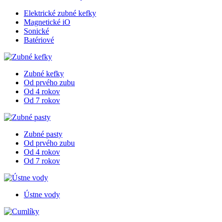
Elektrické zubné kefky
Magnetické iO
Sonické
Batériové
Zubné kefky
Od prvého zubu
Od 4 rokov
Od 7 rokov
Zubné pasty
Od prvého zubu
Od 4 rokov
Od 7 rokov
Ústne vody