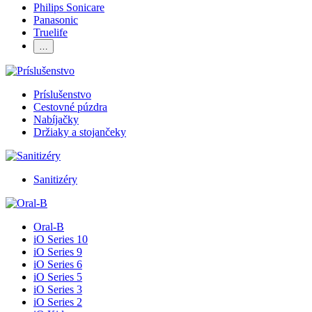
Philips Sonicare
Panasonic
Truelife
…
Príslušenstvo
Cestovné púzdra
Nabíjačky
Držiaky a stojančeky
Sanitizéry
Oral-B
iO Series 10
iO Series 9
iO Series 6
iO Series 5
iO Series 3
iO Series 2