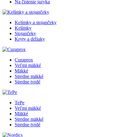
Na čistenie jazyka
Kelímky a stojančeky
Kelímky
Stojančeky
Kryty a držiaky
Curaprox
Veľmi mäkké
Mäkké
Stredne mäkké
Stredne tvrdé
TePe
Veľmi mäkké
Mäkké
Stredne mäkké
Stredne tvrdé