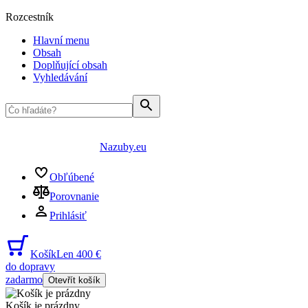
Rozcestník
Hlavní menu
Obsah
Doplňující obsah
Vyhledávání
Nazuby.eu
Obľúbené
Porovnanie
Prihlásiť
Košík
Len 400 €
do dopravy
zadarmo
Otevřít košík
Košík je prázdny
...