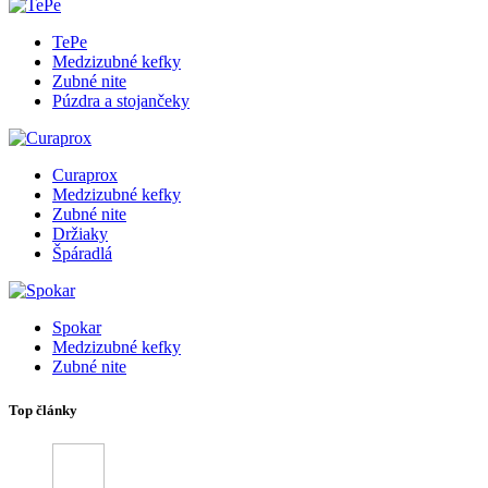
TePe
Medzizubné kefky
Zubné nite
Púzdra a stojančeky
Curaprox
Medzizubné kefky
Zubné nite
Držiaky
Špáradlá
Spokar
Medzizubné kefky
Zubné nite
Top články