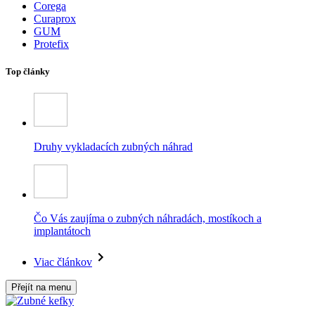
Corega
Curaprox
GUM
Protefix
Top články
Druhy vykladacích zubných náhrad
Čo Vás zaujíma o zubných náhradách, mostíkoch a
implantátoch
Viac článkov
Přejít na menu