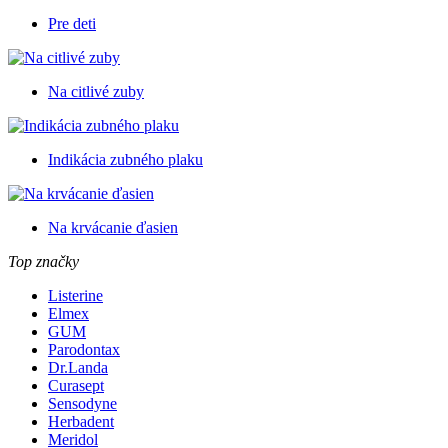
Pre deti
Na citlivé zuby
Indikácia zubného plaku
Na krvácanie ďasien
Top značky
Listerine
Elmex
GUM
Parodontax
Dr.Landa
Curasept
Sensodyne
Herbadent
Meridol