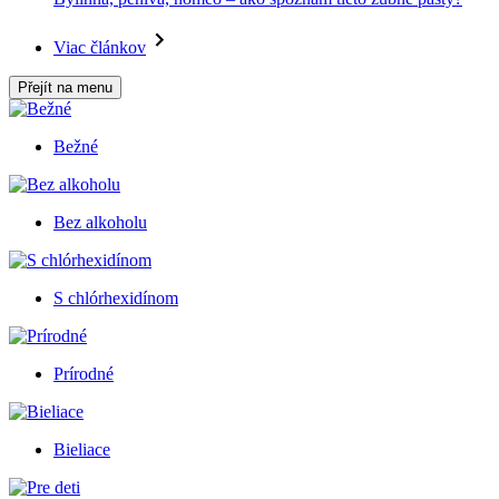
Viac článkov
Přejít na menu
Bežné
Bez alkoholu
S chlórhexidínom
Prírodné
Bieliace