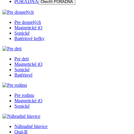
PORADŇA
Otevřít
PORADŇA
Pre dospelých
Magnetické iO
Sonické
Batériové kefky
Pre deti
Magnetické iO
Sonické
Batériové
Pre rodinu
Magnetické iO
Sonické
Náhradné hlavice
Oral-B