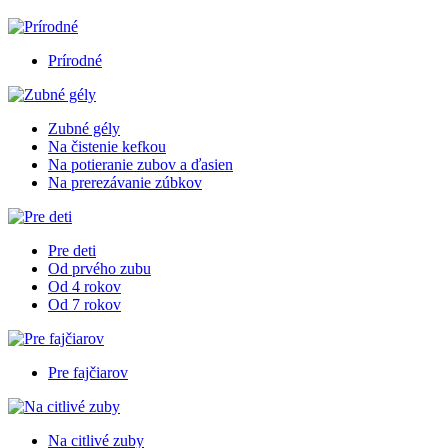
Prírodné
Zubné gély
Na čistenie kefkou
Na potieranie zubov a ďasien
Na prerezávanie zúbkov
Pre deti
Od prvého zubu
Od 4 rokov
Od 7 rokov
Pre fajčiarov
Na citlivé zuby