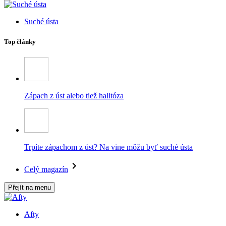
Suché ústa
Top články
Zápach z úst alebo tiež halitóza
Trpíte zápachom z úst? Na vine môžu byť suché ústa
Celý magazín
Přejít na menu
Afty