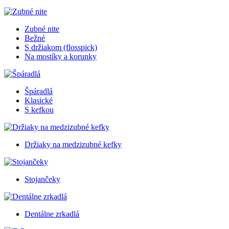
Zubné nite
Bežné
S držiakom (flosspick)
Na mostíky a korunky
Špáradlá
Klasické
S kefkou
Držiaky na medzizubné kefky
Stojančeky
Dentálne zrkadlá