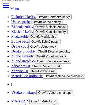
Menu
Elektrické kefky
Otevřít
Elektrické kefky
Ústne sprchy
Otevřít
Ústne sprchy
Bielenie zubov
Otevřít
Bielenie zubov
Klasické kefky
Otevřít
Klasické kefky
Medzizubie
Otevřít
Medzizubie
Zubné pasty
Otevřít
Zubné pasty
Ústne vody
Otevřít
Ústne vody
Detské produkty
Otevřít
Detské produkty
Zubné náhrady
Otevřít
Zubné náhrady
Zubné strojčeky
Otevřít
Zubné strojčeky
Zápach z úst
Otevřít
Zápach z úst
Zdravie úst
Otevřít
Zdravie úst
Materiál do ordinácie
Otevřít
Materiál do ordinácie
|
Všetko o nákupe
Otevřít
Všetko o nákupe
MAGAZÍN
Otevřít
MAGAZÍN