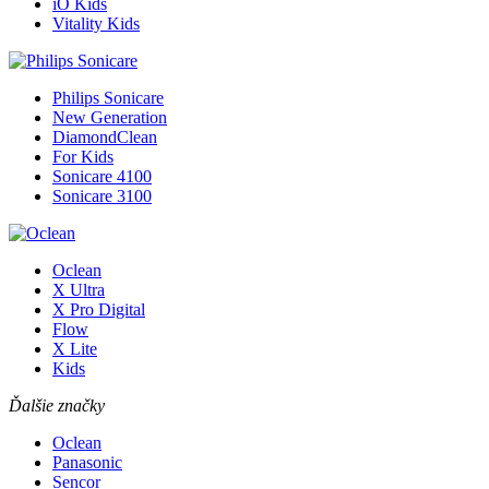
iO Kids
Vitality Kids
Philips Sonicare
New Generation
DiamondClean
For Kids
Sonicare 4100
Sonicare 3100
Oclean
X Ultra
X Pro Digital
Flow
X Lite
Kids
Ďalšie značky
Oclean
Panasonic
Sencor