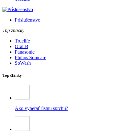
Príslušenstvo
Top značky
Truelife
Oral-B
Panasonic
Philips Sonicare
SoWash
Top články
Ako vyberať ústnu sprchu?