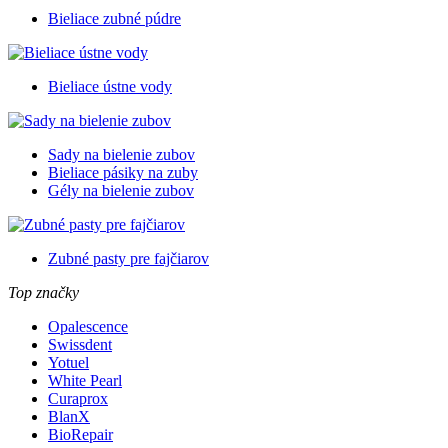
Bieliace zubné púdre
Bieliace ústne vody
Sady na bielenie zubov
Bieliace pásiky na zuby
Gély na bielenie zubov
Zubné pasty pre fajčiarov
Top značky
Opalescence
Swissdent
Yotuel
White Pearl
Curaprox
BlanX
BioRepair