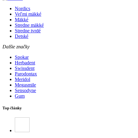
Nordics
Veľmi mäkké
Mäkké
Stredne mäkké
Stredne tvrdé
Detské
Dalšie značky
Spokar
Herbadent
Swissdent
Parodontax
Meridol
Megasmile
Sensodyne
Gum
Top články