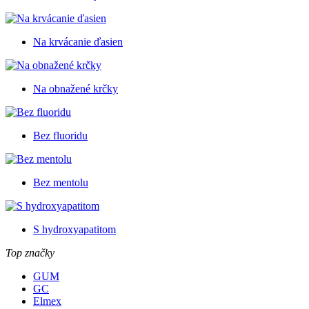
Na krvácanie ďasien
Na obnažené krčky
Bez fluoridu
Bez mentolu
S hydroxyapatitom
Top značky
GUM
GC
Elmex