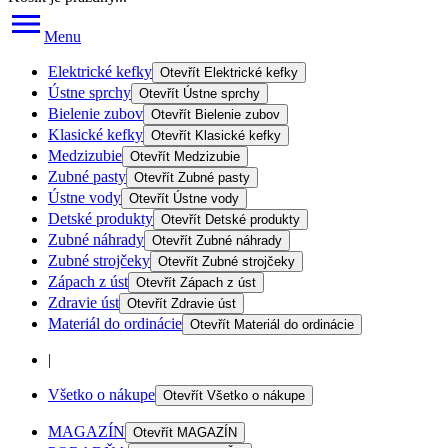
Menu
Elektrické kefky
Otevřít
Elektrické kefky
Ústne sprchy
Otevřít
Ústne sprchy
Bielenie zubov
Otevřít
Bielenie zubov
Klasické kefky
Otevřít
Klasické kefky
Medzizubie
Otevřít
Medzizubie
Zubné pasty
Otevřít
Zubné pasty
Ústne vody
Otevřít
Ústne vody
Detské produkty
Otevřít
Detské produkty
Zubné náhrady
Otevřít
Zubné náhrady
Zubné strojčeky
Otevřít
Zubné strojčeky
Zápach z úst
Otevřít
Zápach z úst
Zdravie úst
Otevřít
Zdravie úst
Materiál do ordinácie
Otevřít
Materiál do ordinácie
|
Všetko o nákupe
Otevřít
Všetko o nákupe
MAGAZÍN
Otevřít
MAGAZÍN