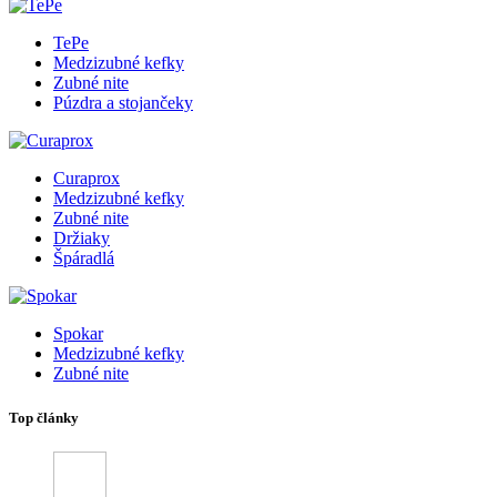
TePe
Medzizubné kefky
Zubné nite
Púzdra a stojančeky
Curaprox
Medzizubné kefky
Zubné nite
Držiaky
Špáradlá
Spokar
Medzizubné kefky
Zubné nite
Top články