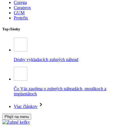
Corega
Curaprox
GUM
Protefix
Top články
Druhy vykladacích zubných náhrad
Čo Vás zaujíma o zubných náhradách, mostíkoch a
implantátoch
Viac článkov
Přejít na menu