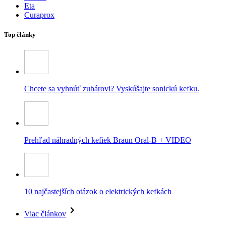
Eta
Curaprox
Top články
Chcete sa vyhnúť zubárovi? Vyskúšajte sonickú kefku.
Prehľad náhradných kefiek Braun Oral-B + VIDEO
10 najčastejších otázok o elektrických kefkách
Viac článkov