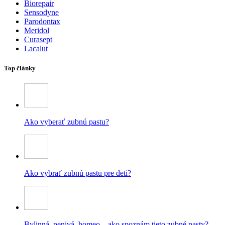
Biorepair
Sensodyne
Parodontax
Meridol
Curasept
Lacalut
Top články
Ako vyberať zubnú pastu?
Ako vybrať zubnú pastu pre deti?
Bylinná, penivá, homeo – ako spoznám tieto zubné pasty?