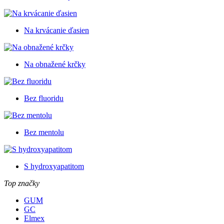
Na krvácanie ďasien
Na obnažené krčky
Bez fluoridu
Bez mentolu
S hydroxyapatitom
Top značky
GUM
GC
Elmex