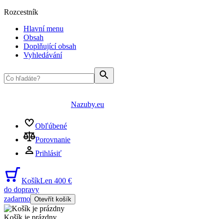
Rozcestník
Hlavní menu
Obsah
Doplňující obsah
Vyhledávání
Nazuby.eu
Obľúbené
Porovnanie
Prihlásiť
Košík
Len 400 €
do dopravy
zadarmo
Otevřít košík
Košík je prázdny
...