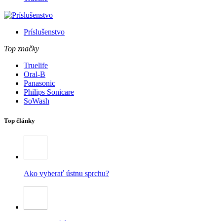
Príslušenstvo
Top značky
Truelife
Oral-B
Panasonic
Philips Sonicare
SoWash
Top články
Ako vyberať ústnu sprchu?