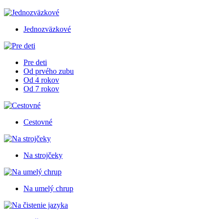
Jednozväzkové
Pre deti
Od prvého zubu
Od 4 rokov
Od 7 rokov
Cestovné
Na strojčeky
Na umelý chrup