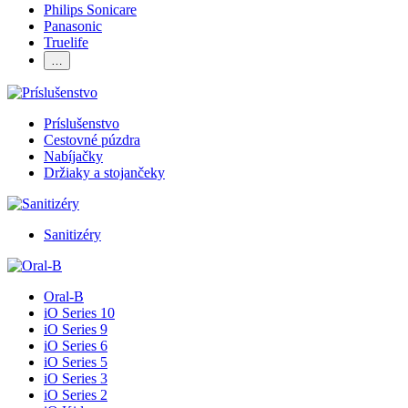
Philips Sonicare
Panasonic
Truelife
…
Príslušenstvo
Cestovné púzdra
Nabíjačky
Držiaky a stojančeky
Sanitizéry
Oral-B
iO Series 10
iO Series 9
iO Series 6
iO Series 5
iO Series 3
iO Series 2