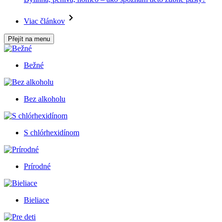
Viac článkov
Přejít na menu
Bežné
Bez alkoholu
S chlórhexidínom
Prírodné
Bieliace