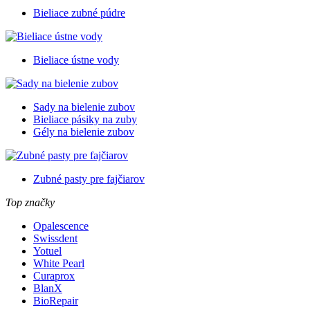
Bieliace zubné púdre
Bieliace ústne vody
Sady na bielenie zubov
Bieliace pásiky na zuby
Gély na bielenie zubov
Zubné pasty pre fajčiarov
Top značky
Opalescence
Swissdent
Yotuel
White Pearl
Curaprox
BlanX
BioRepair