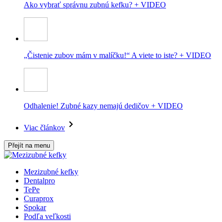
Ako vybrať správnu zubnú kefku? + VIDEO
„Čistenie zubov mám v malíčku!“ A viete to iste? + VIDEO
Odhalenie! Zubné kazy nemajú dedičov + VIDEO
Viac článkov
Přejít na menu
Mezizubné kefky
Dentalpro
TePe
Curaprox
Spokar
Podľa veľkosti