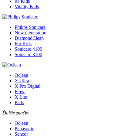
iO Kids
Vitality Kids
Philips Sonicare
New Generation
DiamondClean
For Kids
Sonicare 4100
Sonicare 3100
Oclean
X Ultra
X Pro Digital
Flow
X Lite
Kids
Ďalšie značky
Oclean
Panasonic
Sencor