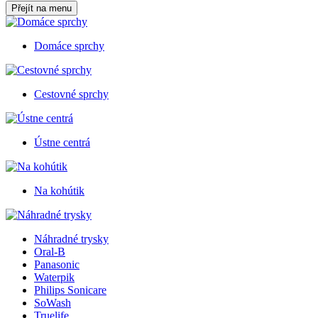
Přejít na menu
Domáce sprchy
Cestovné sprchy
Ústne centrá
Na kohútik
Náhradné trysky
Oral-B
Panasonic
Waterpik
Philips Sonicare
SoWash
Truelife