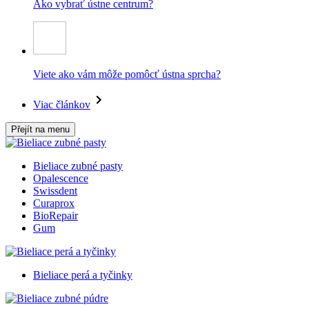
Ako vybrať ústne centrum?
Viete ako vám môže pomôcť ústna sprcha?
Viac článkov
Přejít na menu
Bieliace zubné pasty
Opalescence
Swissdent
Curaprox
BioRepair
Gum
Bieliace perá a tyčinky