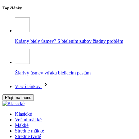
Top články
Krásny biely úsmev? S bielením zubov žiadny problém
Žiarivý úsmev vďaka bieliacim pastám
Viac článkov
Přejít na menu
Klasické
Veľmi mäkké
Mäkké
Stredne mäkké
Stredne tvrdé