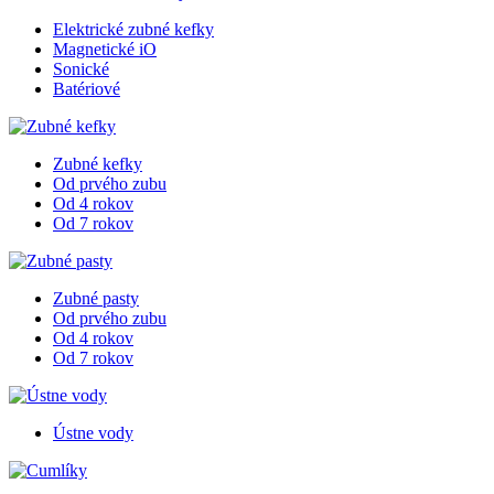
Elektrické zubné kefky
Magnetické iO
Sonické
Batériové
Zubné kefky
Od prvého zubu
Od 4 rokov
Od 7 rokov
Zubné pasty
Od prvého zubu
Od 4 rokov
Od 7 rokov
Ústne vody