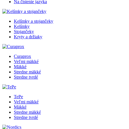
Na čistenie jazyka
Kelímky a stojančeky
Kelímky
Stojančeky
Kryty a držiaky
Curaprox
Veľmi mäkké
Mäkké
Stredne mäkké
Stredne tvrdé
TePe
Veľmi mäkké
Mäkké
Stredne mäkké
Stredne tvrdé