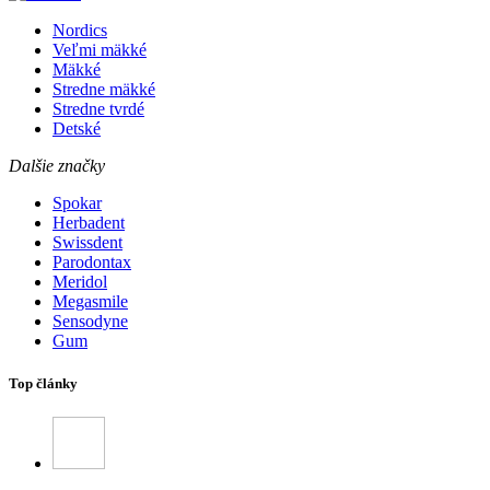
Nordics
Veľmi mäkké
Mäkké
Stredne mäkké
Stredne tvrdé
Detské
Dalšie značky
Spokar
Herbadent
Swissdent
Parodontax
Meridol
Megasmile
Sensodyne
Gum
Top články