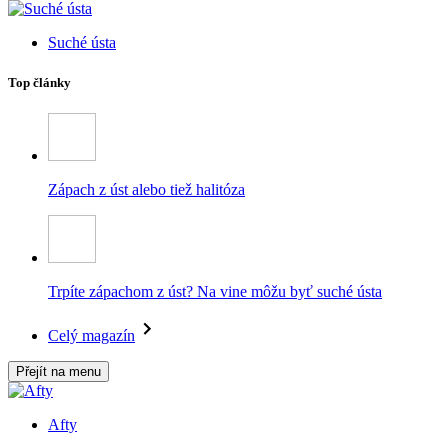
Suché ústa
Top články
Zápach z úst alebo tiež halitóza
Trpíte zápachom z úst? Na vine môžu byť suché ústa
Celý magazín
Přejít na menu
Afty