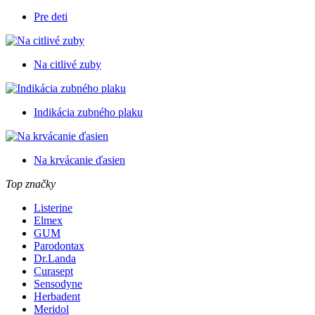
Pre deti
Na citlivé zuby
Indikácia zubného plaku
Na krvácanie ďasien
Top značky
Listerine
Elmex
GUM
Parodontax
Dr.Landa
Curasept
Sensodyne
Herbadent
Meridol