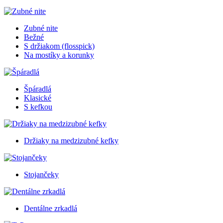
Zubné nite
Bežné
S držiakom (flosspick)
Na mostíky a korunky
Špáradlá
Klasické
S kefkou
Držiaky na medzizubné kefky
Stojančeky
Dentálne zrkadlá