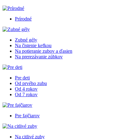
Prírodné
Zubné gély
Na čistenie kefkou
Na potieranie zubov a ďasien
Na prerezávanie zúbkov
Pre deti
Od prvého zubu
Od 4 rokov
Od 7 rokov
Pre fajčiarov
Na citlivé zuby