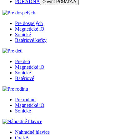
PORADŇA
Otevřít
PORADŇA
Pre dospelých
Magnetické iO
Sonické
Batériové kefky
Pre deti
Magnetické iO
Sonické
Batériové
Pre rodinu
Magnetické iO
Sonické
Náhradné hlavice
Oral-B