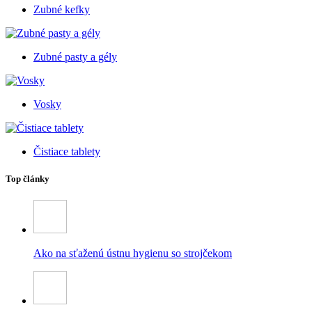
Zubné kefky
Zubné pasty a gély
Vosky
Čistiace tablety
Top články
Ako na sťaženú ústnu hygienu so strojčekom