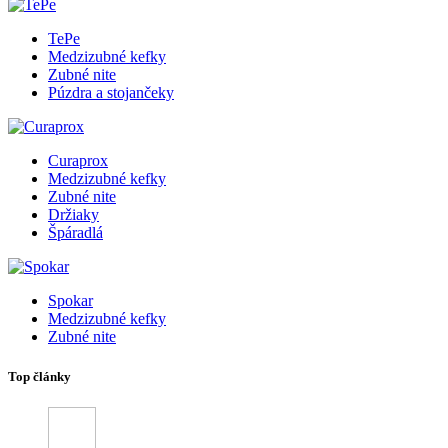
TePe
Medzizubné kefky
Zubné nite
Púzdra a stojančeky
Curaprox
Medzizubné kefky
Zubné nite
Držiaky
Špáradlá
Spokar
Medzizubné kefky
Zubné nite
Top články