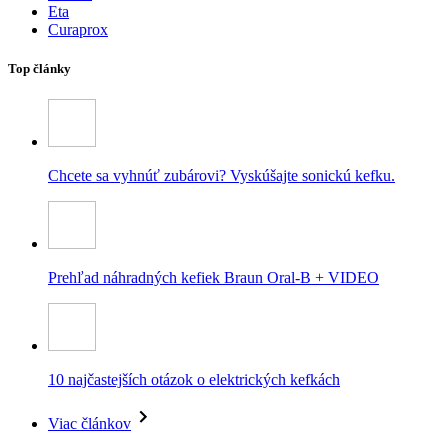
Eta
Curaprox
Top články
Chcete sa vyhnúť zubárovi? Vyskúšajte sonickú kefku.
Prehľad náhradných kefiek Braun Oral-B + VIDEO
10 najčastejších otázok o elektrických kefkách
Viac článkov