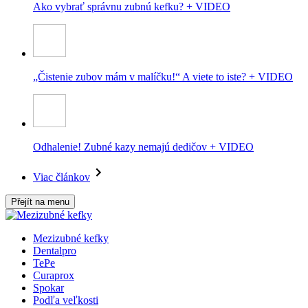
Ako vybrať správnu zubnú kefku? + VIDEO
„Čistenie zubov mám v malíčku!“ A viete to iste? + VIDEO
Odhalenie! Zubné kazy nemajú dedičov + VIDEO
Viac článkov
Přejít na menu
Mezizubné kefky
Dentalpro
TePe
Curaprox
Spokar
Podľa veľkosti