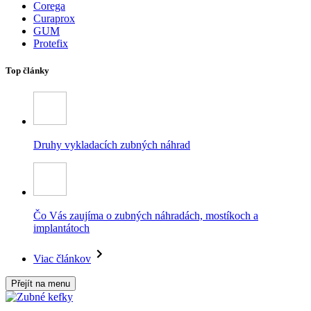
Corega
Curaprox
GUM
Protefix
Top články
Druhy vykladacích zubných náhrad
Čo Vás zaujíma o zubných náhradách, mostíkoch a
implantátoch
Viac článkov
Přejít na menu