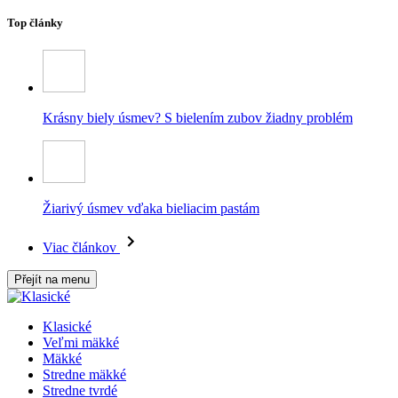
Top články
Krásny biely úsmev? S bielením zubov žiadny problém
Žiarivý úsmev vďaka bieliacim pastám
Viac článkov
Přejít na menu
Klasické
Veľmi mäkké
Mäkké
Stredne mäkké
Stredne tvrdé