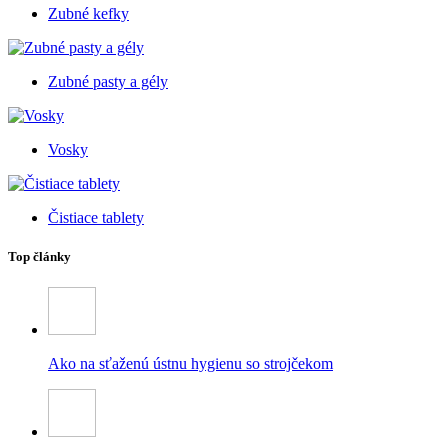
Zubné kefky
Zubné pasty a gély
Vosky
Čistiace tablety
Top články
Ako na sťaženú ústnu hygienu so strojčekom