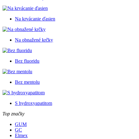
Na krvácanie ďasien
Na obnažené krčky
Bez fluoridu
Bez mentolu
S hydroxyapatitom
Top značky
GUM
GC
Elmex