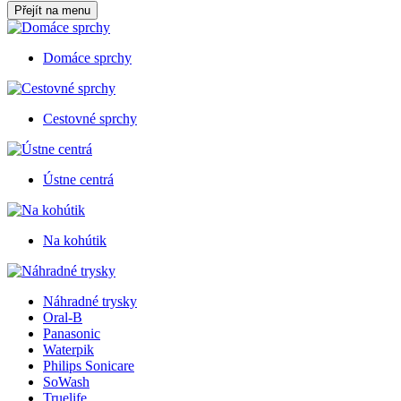
Přejít na menu
Domáce sprchy
Cestovné sprchy
Ústne centrá
Na kohútik
Náhradné trysky
Oral-B
Panasonic
Waterpik
Philips Sonicare
SoWash
Truelife