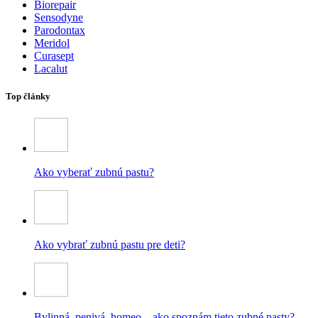
Biorepair
Sensodyne
Parodontax
Meridol
Curasept
Lacalut
Top články
Ako vyberať zubnú pastu?
Ako vybrať zubnú pastu pre deti?
Bylinná, penivá, homeo – ako spoznám tieto zubné pasty?