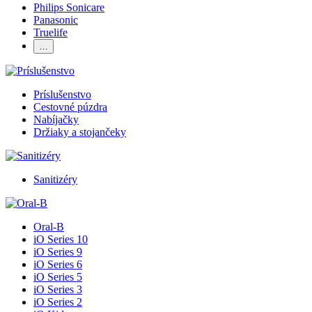
Philips Sonicare
Panasonic
Truelife
…
Príslušenstvo
Cestovné púzdra
Nabíjačky
Držiaky a stojančeky
Sanitizéry
Oral-B
iO Series 10
iO Series 9
iO Series 6
iO Series 5
iO Series 3
iO Series 2