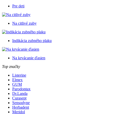
Pre deti
Na citlivé zuby
Indikácia zubného plaku
Na krvácanie ďasien
Top značky
Listerine
Elmex
GUM
Parodontax
Dr.Landa
Curasept
Sensodyne
Herbadent
Meridol