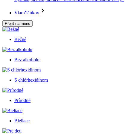
Viac článkov
Přejít na menu
Bežné
Bez alkoholu
S chlórhexidínom
Prírodné
Bieliace