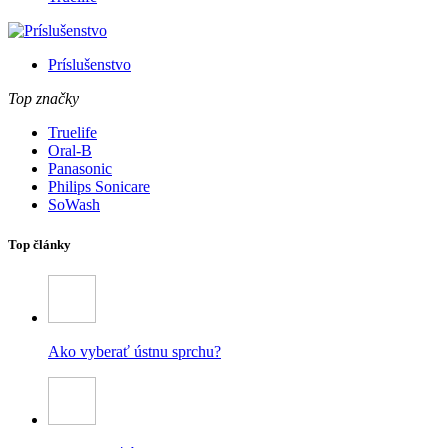
Príslušenstvo
Top značky
Truelife
Oral-B
Panasonic
Philips Sonicare
SoWash
Top články
Ako vyberať ústnu sprchu?