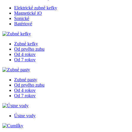
Elektrické zubné kefky
Magnetické iO
Sonické
Batériové
Zubné kefky
Od prvého zubu
Od 4 rokov
Od 7 rokov
Zubné pasty
Od prvého zubu
Od 4 rokov
Od 7 rokov
Ústne vody