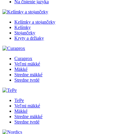
Na čistenie jazyka
Kelímky a stojančeky
Kelímky
Stojančeky
Kryty a držiaky
Curaprox
Veľmi mäkké
Mäkké
Stredne mäkké
Stredne tvrdé
TePe
Veľmi mäkké
Mäkké
Stredne mäkké
Stredne tvrdé