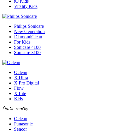
iO Kids
Vitality Kids
Philips Sonicare
New Generation
DiamondClean
For Kids
Sonicare 4100
Sonicare 3100
Oclean
X Ultra
X Pro Digital
Flow
X Lite
Kids
Ďalšie značky
Oclean
Panasonic
Sencor