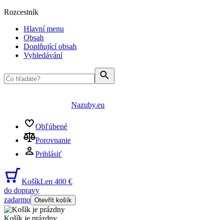
Rozcestník
Hlavní menu
Obsah
Doplňující obsah
Vyhledávání
Nazuby.eu
Obľúbené
Porovnanie
Prihlásiť
Košík
Len 400 €
do dopravy
zadarmo
Otevřít košík
Košík je prázdny
...