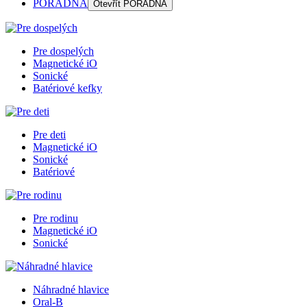
PORADŇA
Otevřít
PORADŇA
Pre dospelých
Magnetické iO
Sonické
Batériové kefky
Pre deti
Magnetické iO
Sonické
Batériové
Pre rodinu
Magnetické iO
Sonické
Náhradné hlavice
Oral-B