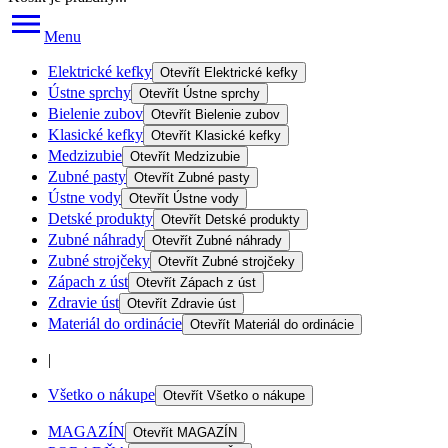
Menu
Elektrické kefky
Otevřít
Elektrické kefky
Ústne sprchy
Otevřít
Ústne sprchy
Bielenie zubov
Otevřít
Bielenie zubov
Klasické kefky
Otevřít
Klasické kefky
Medzizubie
Otevřít
Medzizubie
Zubné pasty
Otevřít
Zubné pasty
Ústne vody
Otevřít
Ústne vody
Detské produkty
Otevřít
Detské produkty
Zubné náhrady
Otevřít
Zubné náhrady
Zubné strojčeky
Otevřít
Zubné strojčeky
Zápach z úst
Otevřít
Zápach z úst
Zdravie úst
Otevřít
Zdravie úst
Materiál do ordinácie
Otevřít
Materiál do ordinácie
|
Všetko o nákupe
Otevřít
Všetko o nákupe
MAGAZÍN
Otevřít
MAGAZÍN