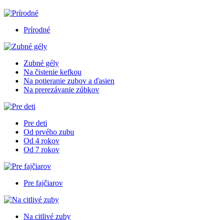
Prírodné
Zubné gély
Na čistenie kefkou
Na potieranie zubov a ďasien
Na prerezávanie zúbkov
Pre deti
Od prvého zubu
Od 4 rokov
Od 7 rokov
Pre fajčiarov
Na citlivé zuby