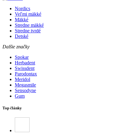
Nordics
Veľmi mäkké
Mäkké
Stredne mäkké
Stredne tvrdé
Detské
Dalšie značky
Spokar
Herbadent
Swissdent
Parodontax
Meridol
Megasmile
Sensodyne
Gum
Top články