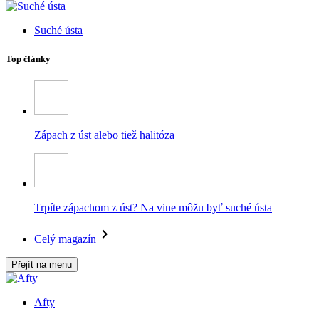
Suché ústa
Top články
Zápach z úst alebo tiež halitóza
Trpíte zápachom z úst? Na vine môžu byť suché ústa
Celý magazín
Přejít na menu
Afty