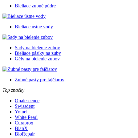
Bieliace zubné púdre
Bieliace ústne vody
Sady na bielenie zubov
Bieliace pásiky na zuby
Gély na bielenie zubov
Zubné pasty pre fajčiarov
Top značky
Opalescence
Swissdent
Yotuel
White Pearl
Curaprox
BlanX
BioRepair