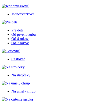
Jednozväzkové
Pre deti
Od prvého zubu
Od 4 rokov
Od 7 rokov
Cestovné
Na strojčeky
Na umelý chrup