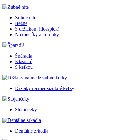
Zubné nite
Bežné
S držiakom (flosspick)
Na mostíky a korunky
Špáradlá
Klasické
S kefkou
Držiaky na medzizubné kefky
Stojančeky
Dentálne zrkadlá