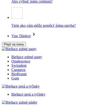
Ako vybrať ústne centrum?
Viete ako vám môže pomôcť ústna sprcha?
Viac článkov
Přejít na menu
Bieliace zubné pasty
Opalescence
Swissdent
Curaprox
BioRepair
Gum
Bieliace perá a tyčinky