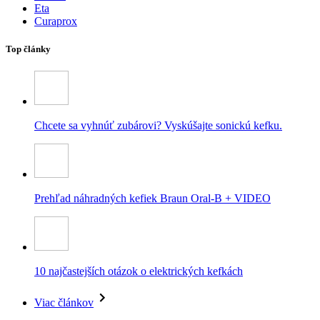
Eta
Curaprox
Top články
Chcete sa vyhnúť zubárovi? Vyskúšajte sonickú kefku.
Prehľad náhradných kefiek Braun Oral-B + VIDEO
10 najčastejších otázok o elektrických kefkách
Viac článkov