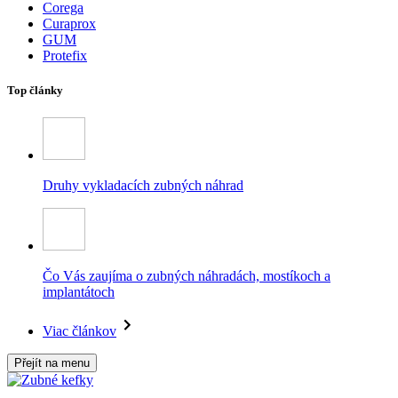
Corega
Curaprox
GUM
Protefix
Top články
Druhy vykladacích zubných náhrad
Čo Vás zaujíma o zubných náhradách, mostíkoch a
implantátoch
Viac článkov
Přejít na menu