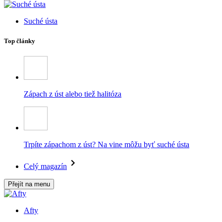
Suché ústa
Top články
Zápach z úst alebo tiež halitóza
Trpíte zápachom z úst? Na vine môžu byť suché ústa
Celý magazín
Přejít na menu
Afty