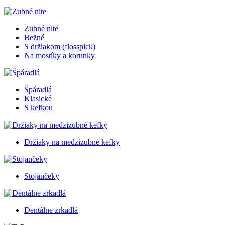
Zubné nite
Bežné
S držiakom (flosspick)
Na mostíky a korunky
Špáradlá
Klasické
S kefkou
Držiaky na medzizubné kefky
Stojančeky
Dentálne zrkadlá