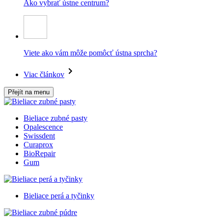
Ako vybrať ústne centrum?
Viete ako vám môže pomôcť ústna sprcha?
Viac článkov
Přejít na menu
Bieliace zubné pasty
Opalescence
Swissdent
Curaprox
BioRepair
Gum
Bieliace perá a tyčinky