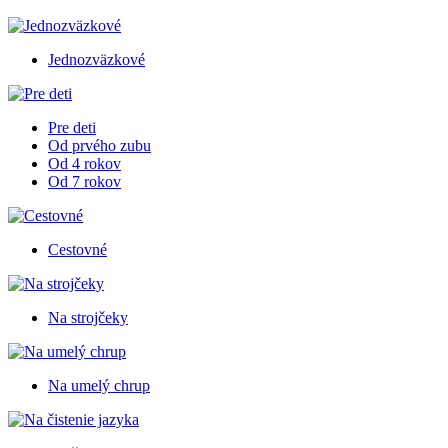
Jednozväzkové
Pre deti
Od prvého zubu
Od 4 rokov
Od 7 rokov
Cestovné
Na strojčeky
Na umelý chrup