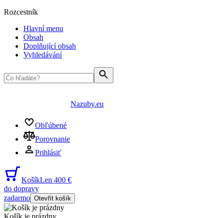
Rozcestník
Hlavní menu
Obsah
Doplňující obsah
Vyhledávání
Nazuby.eu
Obľúbené
Porovnanie
Prihlásiť
Košík
Len 400 €
do dopravy
zadarmo
Otevřít košík
Košík je prázdny
...