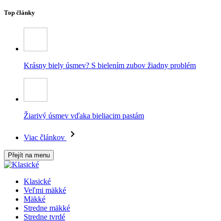
Top články
Krásny biely úsmev? S bielením zubov žiadny problém
Žiarivý úsmev vďaka bieliacim pastám
Viac článkov
Přejít na menu
Klasické
Veľmi mäkké
Mäkké
Stredne mäkké
Stredne tvrdé