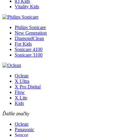
iO Kids
Vitality Kids
Philips Sonicare
New Generation
DiamondClean
For Kids
Sonicare 4100
Sonicare 3100
Oclean
X Ultra
X Pro Digital
Flow
X Lite
Kids
Ďalšie značky
Oclean
Panasonic
Sencor