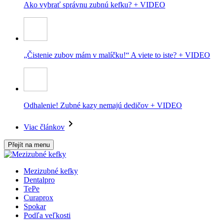
Ako vybrať správnu zubnú kefku? + VIDEO
„Čistenie zubov mám v malíčku!“ A viete to iste? + VIDEO
Odhalenie! Zubné kazy nemajú dedičov + VIDEO
Viac článkov
Přejít na menu
Mezizubné kefky
Dentalpro
TePe
Curaprox
Spokar
Podľa veľkosti