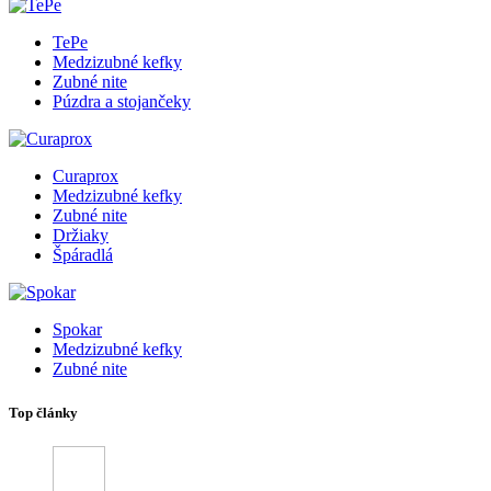
TePe
Medzizubné kefky
Zubné nite
Púzdra a stojančeky
Curaprox
Medzizubné kefky
Zubné nite
Držiaky
Špáradlá
Spokar
Medzizubné kefky
Zubné nite
Top články