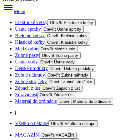
Menu
Elektrické kefky
Otevřít
Elektrické kefky
Ústne sprchy
Otevřít
Ústne sprchy
Bielenie zubov
Otevřít
Bielenie zubov
Klasické kefky
Otevřít
Klasické kefky
Medzizubie
Otevřít
Medzizubie
Zubné pasty
Otevřít
Zubné pasty
Ústne vody
Otevřít
Ústne vody
Detské produkty
Otevřít
Detské produkty
Zubné náhrady
Otevřít
Zubné náhrady
Zubné strojčeky
Otevřít
Zubné strojčeky
Zápach z úst
Otevřít
Zápach z úst
Zdravie úst
Otevřít
Zdravie úst
Materiál do ordinácie
Otevřít
Materiál do ordinácie
|
Všetko o nákupe
Otevřít
Všetko o nákupe
MAGAZÍN
Otevřít
MAGAZÍN