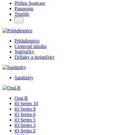
Philips Sonicare
Panasonic
Truelife
…
Príslušenstvo
Cestovné púzdra
Nabíjačky
Držiaky a stojančeky
Sanitizéry
Oral-B
iO Series 10
iO Series 9
iO Series 6
iO Series 5
iO Series 3
iO Series 2