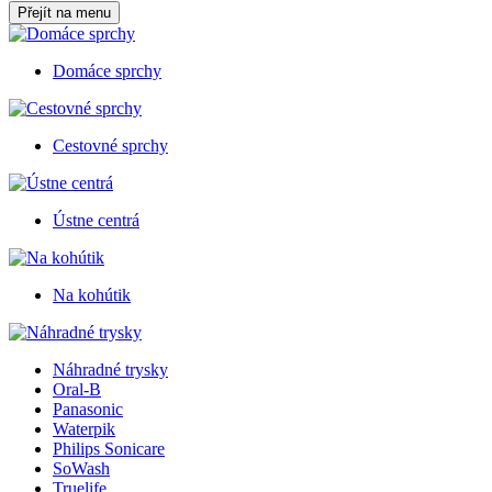
Přejít na menu
Domáce sprchy
Cestovné sprchy
Ústne centrá
Na kohútik
Náhradné trysky
Oral-B
Panasonic
Waterpik
Philips Sonicare
SoWash
Truelife