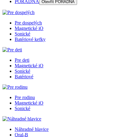
PORADŇA
Otevřít
PORADŇA
Pre dospelých
Magnetické iO
Sonické
Batériové kefky
Pre deti
Magnetické iO
Sonické
Batériové
Pre rodinu
Magnetické iO
Sonické
Náhradné hlavice
Oral-B