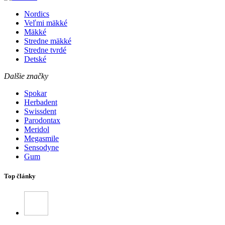
Nordics
Veľmi mäkké
Mäkké
Stredne mäkké
Stredne tvrdé
Detské
Dalšie značky
Spokar
Herbadent
Swissdent
Parodontax
Meridol
Megasmile
Sensodyne
Gum
Top články