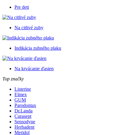
Pre deti
Na citlivé zuby
Indikácia zubného plaku
Na krvácanie ďasien
Top značky
Listerine
Elmex
GUM
Parodontax
Dr.Landa
Curasept
Sensodyne
Herbadent
Meridol