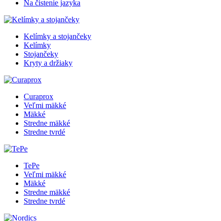
Na čistenie jazyka
Kelímky a stojančeky
Kelímky
Stojančeky
Kryty a držiaky
Curaprox
Veľmi mäkké
Mäkké
Stredne mäkké
Stredne tvrdé
TePe
Veľmi mäkké
Mäkké
Stredne mäkké
Stredne tvrdé