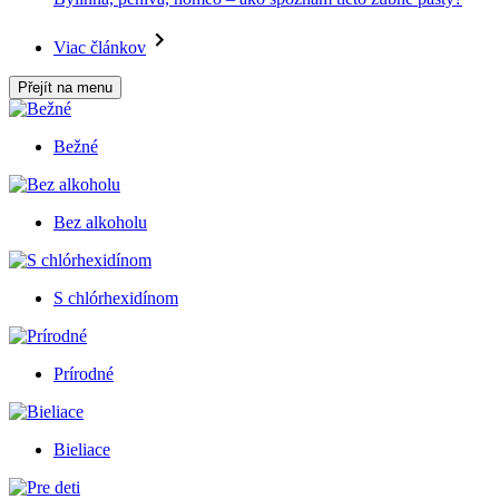
Viac článkov
Přejít na menu
Bežné
Bez alkoholu
S chlórhexidínom
Prírodné
Bieliace