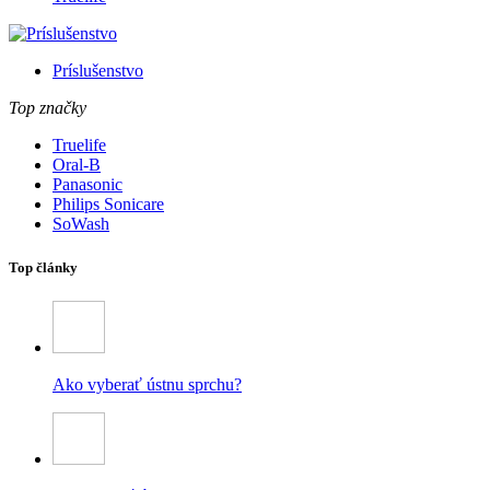
Príslušenstvo
Top značky
Truelife
Oral-B
Panasonic
Philips Sonicare
SoWash
Top články
Ako vyberať ústnu sprchu?