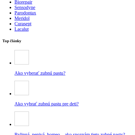
Biorepair
Sensodyne
Parodontax
Meridol
Curasept
Lacalut
Top články
Ako vyberať zubnú pastu?
Ako vybrať zubnú pastu pre deti?
Bylinná, penivá, homeo – ako spoznám tieto zubné pasty?