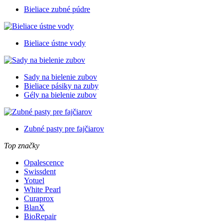
Bieliace zubné púdre
Bieliace ústne vody
Sady na bielenie zubov
Bieliace pásiky na zuby
Gély na bielenie zubov
Zubné pasty pre fajčiarov
Top značky
Opalescence
Swissdent
Yotuel
White Pearl
Curaprox
BlanX
BioRepair