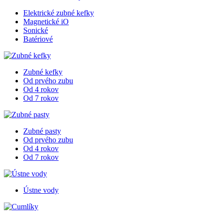
Elektrické zubné kefky
Magnetické iO
Sonické
Batériové
Zubné kefky
Od prvého zubu
Od 4 rokov
Od 7 rokov
Zubné pasty
Od prvého zubu
Od 4 rokov
Od 7 rokov
Ústne vody