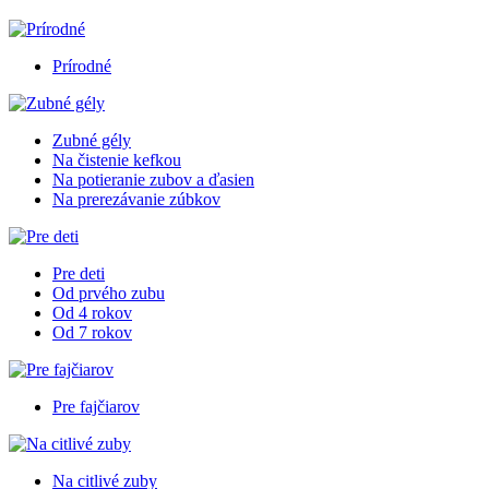
Prírodné
Zubné gély
Na čistenie kefkou
Na potieranie zubov a ďasien
Na prerezávanie zúbkov
Pre deti
Od prvého zubu
Od 4 rokov
Od 7 rokov
Pre fajčiarov
Na citlivé zuby