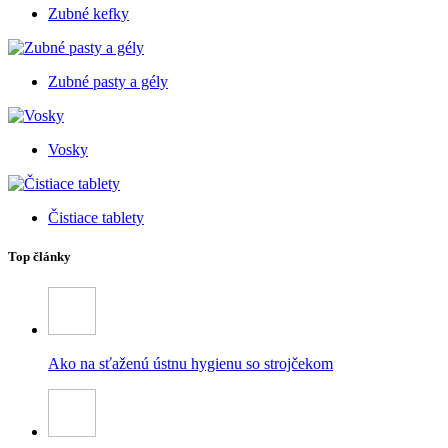
Zubné kefky
Zubné pasty a gély
Vosky
Čistiace tablety
Top články
Ako na sťaženú ústnu hygienu so strojčekom