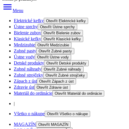
Menu
Elektrické kefky
Otevřít
Elektrické kefky
Ústne sprchy
Otevřít
Ústne sprchy
Bielenie zubov
Otevřít
Bielenie zubov
Klasické kefky
Otevřít
Klasické kefky
Medzizubie
Otevřít
Medzizubie
Zubné pasty
Otevřít
Zubné pasty
Ústne vody
Otevřít
Ústne vody
Detské produkty
Otevřít
Detské produkty
Zubné náhrady
Otevřít
Zubné náhrady
Zubné strojčeky
Otevřít
Zubné strojčeky
Zápach z úst
Otevřít
Zápach z úst
Zdravie úst
Otevřít
Zdravie úst
Materiál do ordinácie
Otevřít
Materiál do ordinácie
|
Všetko o nákupe
Otevřít
Všetko o nákupe
MAGAZÍN
Otevřít
MAGAZÍN