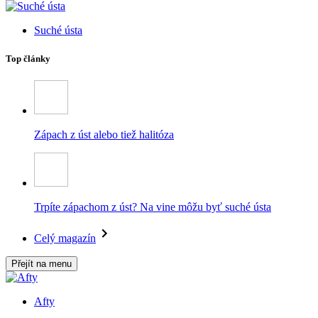
Suché ústa
Top články
Zápach z úst alebo tiež halitóza
Trpíte zápachom z úst? Na vine môžu byť suché ústa
Celý magazín
Přejít na menu
Afty