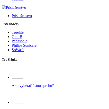
Príslušenstvo
Top značky
Truelife
Oral-B
Panasonic
Philips Sonicare
SoWash
Top články
Ako vyberať ústnu sprchu?