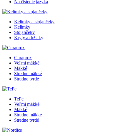
Na čistenie jazyka
Kelímky a stojančeky
Kelímky
Stojančeky
Kryty a držiaky
Curaprox
Veľmi mäkké
Mäkké
Stredne mäkké
Stredne tvrdé
TePe
Veľmi mäkké
Mäkké
Stredne mäkké
Stredne tvrdé