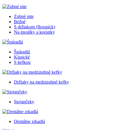
Zubné nite
Bežné
S držiakom (flosspick)
Na mostíky a korunky
Špáradlá
Klasické
S kefkou
Držiaky na medzizubné kefky
Stojančeky
Dentálne zrkadlá