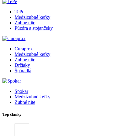
TePe
Medzizubné kefky
Zubné nite
Púzdra a stojančeky
Curaprox
Medzizubné kefky
Zubné nite
Držiaky
Špáradlá
Spokar
Medzizubné kefky
Zubné nite
Top články