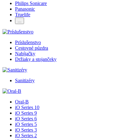
Philips Sonicare
Panasonic
Truelife
…
Príslušenstvo
Cestovné púzdra
Nabíjačky
Držiaky a stojančeky
Sanitizéry
Oral-B
iO Series 10
iO Series 9
iO Series 6
iO Series 5
iO Series 3
iO Series 2