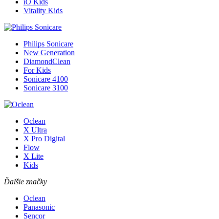
iO Kids
Vitality Kids
Philips Sonicare
New Generation
DiamondClean
For Kids
Sonicare 4100
Sonicare 3100
Oclean
X Ultra
X Pro Digital
Flow
X Lite
Kids
Ďalšie značky
Oclean
Panasonic
Sencor