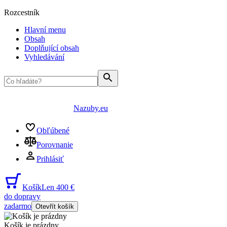
Rozcestník
Hlavní menu
Obsah
Doplňující obsah
Vyhledávání
Nazuby.eu
Obľúbené
Porovnanie
Prihlásiť
Košík
Len 400 €
do dopravy
zadarmo
Otevřít košík
Košík je prázdny
...