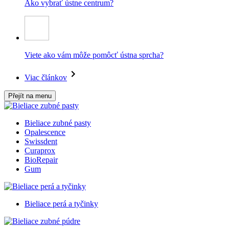
Ako vybrať ústne centrum?
Viete ako vám môže pomôcť ústna sprcha?
Viac článkov
Přejít na menu
Bieliace zubné pasty
Opalescence
Swissdent
Curaprox
BioRepair
Gum
Bieliace perá a tyčinky