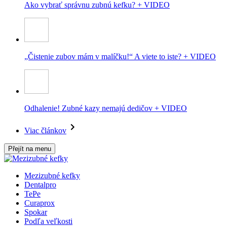
Ako vybrať správnu zubnú kefku? + VIDEO
„Čistenie zubov mám v malíčku!“ A viete to iste? + VIDEO
Odhalenie! Zubné kazy nemajú dedičov + VIDEO
Viac článkov
Přejít na menu
Mezizubné kefky
Dentalpro
TePe
Curaprox
Spokar
Podľa veľkosti