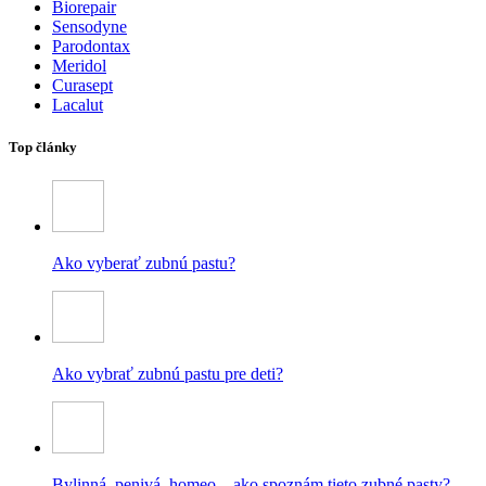
Biorepair
Sensodyne
Parodontax
Meridol
Curasept
Lacalut
Top články
Ako vyberať zubnú pastu?
Ako vybrať zubnú pastu pre deti?
Bylinná, penivá, homeo – ako spoznám tieto zubné pasty?