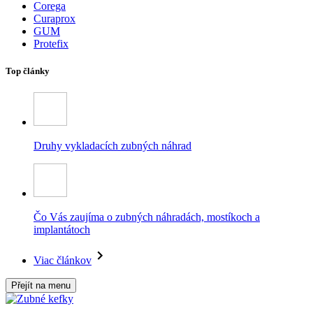
Corega
Curaprox
GUM
Protefix
Top články
Druhy vykladacích zubných náhrad
Čo Vás zaujíma o zubných náhradách, mostíkoch a
implantátoch
Viac článkov
Přejít na menu