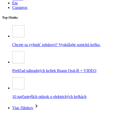
Eta
Curaprox
Top články
Chcete sa vyhnúť zubárovi? Vyskúšajte sonickú kefku.
Prehľad náhradných kefiek Braun Oral-B + VIDEO
10 najčastejších otázok o elektrických kefkách
Viac článkov