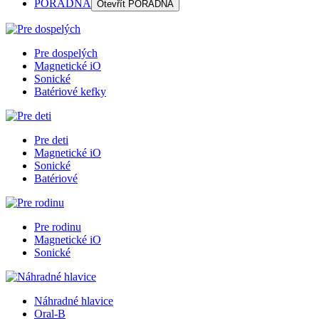
PORADŇA
Otevřít
PORADŇA
Pre dospelých
Magnetické iO
Sonické
Batériové kefky
Pre deti
Magnetické iO
Sonické
Batériové
Pre rodinu
Magnetické iO
Sonické
Náhradné hlavice
Oral-B