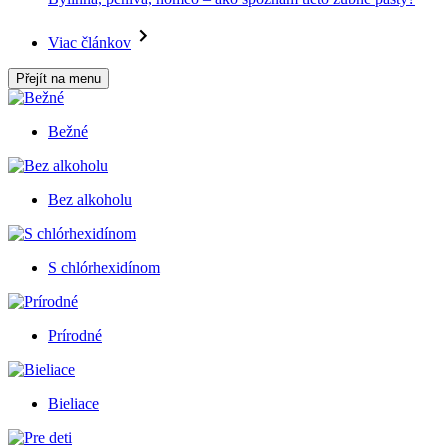
Viac článkov
Přejít na menu
Bežné
Bez alkoholu
S chlórhexidínom
Prírodné
Bieliace