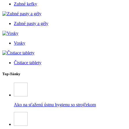
Zubné kefky
Zubné pasty a gély
Vosky
Čistiace tablety
Top články
Ako na sťaženú ústnu hygienu so strojčekom