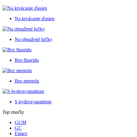
Na krvácanie ďasien
Na obnažené krčky
Bez fluoridu
Bez mentolu
S hydroxyapatitom
Top značky
GUM
GC
Elmex