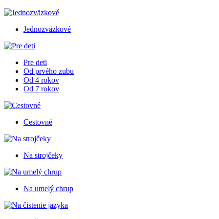
Jednozväzkové
Pre deti
Od prvého zubu
Od 4 rokov
Od 7 rokov
Cestovné
Na strojčeky
Na umelý chrup