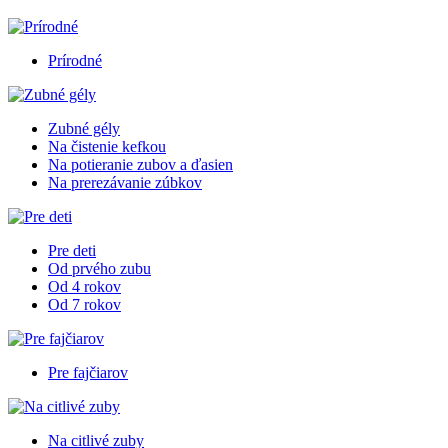
Prírodné
Zubné gély
Na čistenie kefkou
Na potieranie zubov a ďasien
Na prerezávanie zúbkov
Pre deti
Od prvého zubu
Od 4 rokov
Od 7 rokov
Pre fajčiarov
Na citlivé zuby