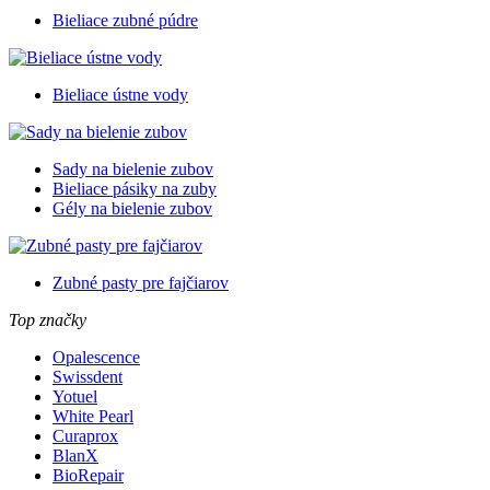
Bieliace zubné púdre
Bieliace ústne vody
Sady na bielenie zubov
Bieliace pásiky na zuby
Gély na bielenie zubov
Zubné pasty pre fajčiarov
Top značky
Opalescence
Swissdent
Yotuel
White Pearl
Curaprox
BlanX
BioRepair