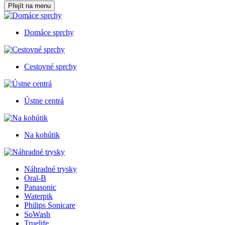
Přejít na menu
Domáce sprchy
Cestovné sprchy
Ústne centrá
Na kohútik
Náhradné trysky
Oral-B
Panasonic
Waterpik
Philips Sonicare
SoWash
Truelife