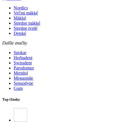
Nordics
Veľmi mäkké
Mäkké
Stredne mäkké
Stredne tvrdé
Detské
Dalšie značky
Spokar
Herbadent
Swissdent
Parodontax
Meridol
Megasmile
Sensodyne
Gum
Top články