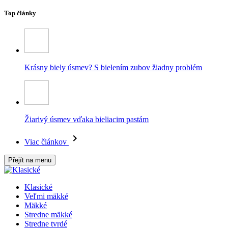
Top články
Krásny biely úsmev? S bielením zubov žiadny problém
Žiarivý úsmev vďaka bieliacim pastám
Viac článkov
Přejít na menu
Klasické
Veľmi mäkké
Mäkké
Stredne mäkké
Stredne tvrdé