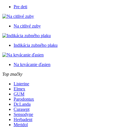
Pre deti
Na citlivé zuby
Indikácia zubného plaku
Na krvácanie ďasien
Top značky
Listerine
Elmex
GUM
Parodontax
Dr.Landa
Curasept
Sensodyne
Herbadent
Meridol