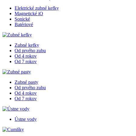
Elektrické zubné kefky
Magnetické iO
Sonické
Batériové
Zubné kefky
Od prvého zubu
Od 4 rokov
Od 7 rokov
Zubné pasty
Od prvého zubu
Od 4 rokov
Od 7 rokov
Ústne vody