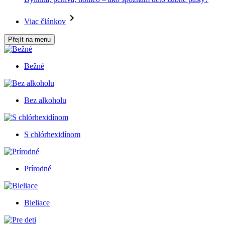
Viac článkov
Přejít na menu
Bežné
Bez alkoholu
S chlórhexidínom
Prírodné
Bieliace