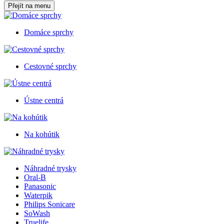
Přejít na menu
Domáce sprchy
Cestovné sprchy
Ústne centrá
Na kohútik
Náhradné trysky
Oral-B
Panasonic
Waterpik
Philips Sonicare
SoWash
Truelife