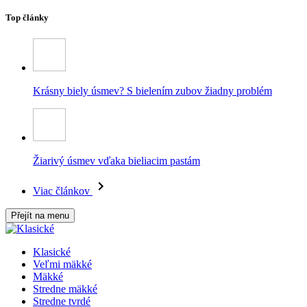
Top články
Krásny biely úsmev? S bielením zubov žiadny problém
Žiarivý úsmev vďaka bieliacim pastám
Viac článkov
Přejít na menu
Klasické
Veľmi mäkké
Mäkké
Stredne mäkké
Stredne tvrdé