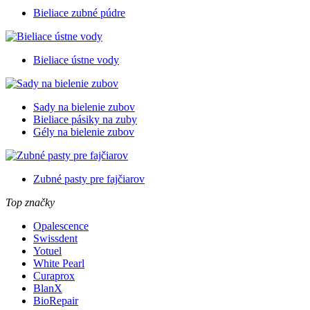
Bieliace zubné púdre
Bieliace ústne vody
Sady na bielenie zubov
Bieliace pásiky na zuby
Gély na bielenie zubov
Zubné pasty pre fajčiarov
Top značky
Opalescence
Swissdent
Yotuel
White Pearl
Curaprox
BlanX
BioRepair