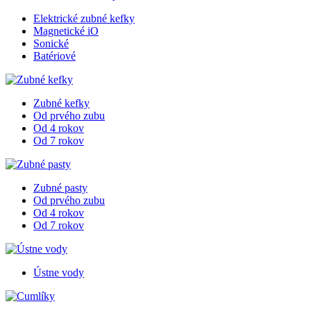
Elektrické zubné kefky
Magnetické iO
Sonické
Batériové
Zubné kefky
Od prvého zubu
Od 4 rokov
Od 7 rokov
Zubné pasty
Od prvého zubu
Od 4 rokov
Od 7 rokov
Ústne vody