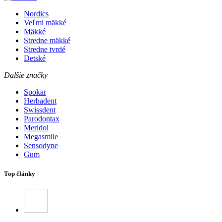
Nordics
Veľmi mäkké
Mäkké
Stredne mäkké
Stredne tvrdé
Detské
Dalšie značky
Spokar
Herbadent
Swissdent
Parodontax
Meridol
Megasmile
Sensodyne
Gum
Top články