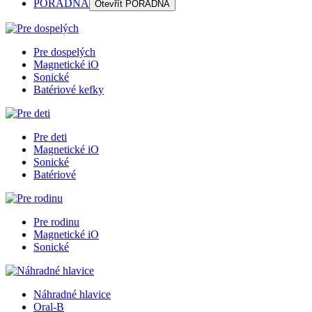
PORADŇA
Otevřít
PORADŇA
Pre dospelých
Magnetické iO
Sonické
Batériové kefky
Pre deti
Magnetické iO
Sonické
Batériové
Pre rodinu
Magnetické iO
Sonické
Náhradné hlavice
Oral-B