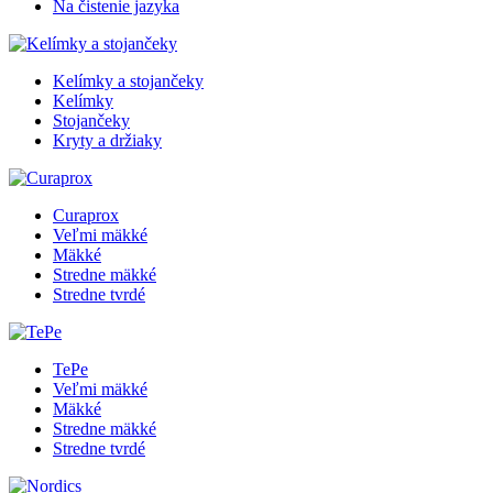
Na čistenie jazyka
Kelímky a stojančeky
Kelímky
Stojančeky
Kryty a držiaky
Curaprox
Veľmi mäkké
Mäkké
Stredne mäkké
Stredne tvrdé
TePe
Veľmi mäkké
Mäkké
Stredne mäkké
Stredne tvrdé