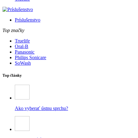
Príslušenstvo
Top značky
Truelife
Oral-B
Panasonic
Philips Sonicare
SoWash
Top články
Ako vyberať ústnu sprchu?