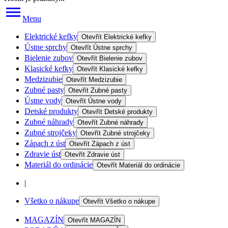
Menu
Elektrické kefky
Otevřít
Elektrické kefky
Ústne sprchy
Otevřít
Ústne sprchy
Bielenie zubov
Otevřít
Bielenie zubov
Klasické kefky
Otevřít
Klasické kefky
Medzizubie
Otevřít
Medzizubie
Zubné pasty
Otevřít
Zubné pasty
Ústne vody
Otevřít
Ústne vody
Detské produkty
Otevřít
Detské produkty
Zubné náhrady
Otevřít
Zubné náhrady
Zubné strojčeky
Otevřít
Zubné strojčeky
Zápach z úst
Otevřít
Zápach z úst
Zdravie úst
Otevřít
Zdravie úst
Materiál do ordinácie
Otevřít
Materiál do ordinácie
|
Všetko o nákupe
Otevřít
Všetko o nákupe
MAGAZÍN
Otevřít
MAGAZÍN