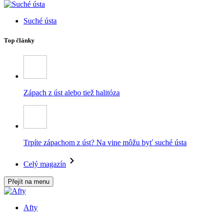
Suché ústa
Top články
Zápach z úst alebo tiež halitóza
Trpíte zápachom z úst? Na vine môžu byť suché ústa
Celý magazín
Přejít na menu
Afty