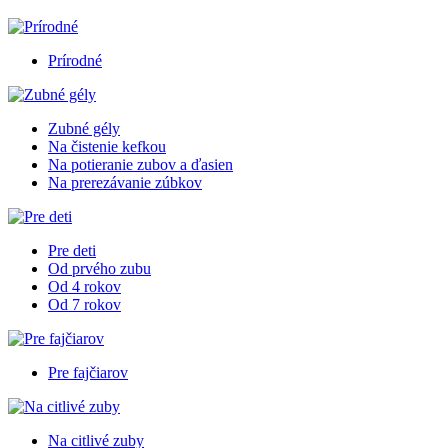
Prírodné
Zubné gély
Na čistenie kefkou
Na potieranie zubov a ďasien
Na prerezávanie zúbkov
Pre deti
Od prvého zubu
Od 4 rokov
Od 7 rokov
Pre fajčiarov
Na citlivé zuby