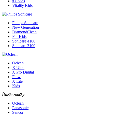
iO Kids
Vitality Kids
Philips Sonicare
New Generation
DiamondClean
For Kids
Sonicare 4100
Sonicare 3100
Oclean
X Ultra
X Pro Digital
Flow
X Lite
Kids
Ďalšie značky
Oclean
Panasonic
Sencor