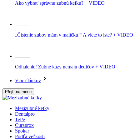
Ako vybrať správnu zubnú kefku? + VIDEO
„Čistenie zubov mám v malíčku!“ A viete to iste? + VIDEO
Odhalenie! Zubné kazy nemajú dedičov + VIDEO
Viac článkov
Přejít na menu
Mezizubné kefky
Dentalpro
TePe
Curaprox
Spokar
Podľa veľkosti