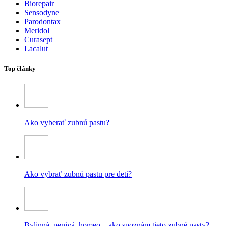
Biorepair
Sensodyne
Parodontax
Meridol
Curasept
Lacalut
Top články
Ako vyberať zubnú pastu?
Ako vybrať zubnú pastu pre deti?
Bylinná, penivá, homeo – ako spoznám tieto zubné pasty?