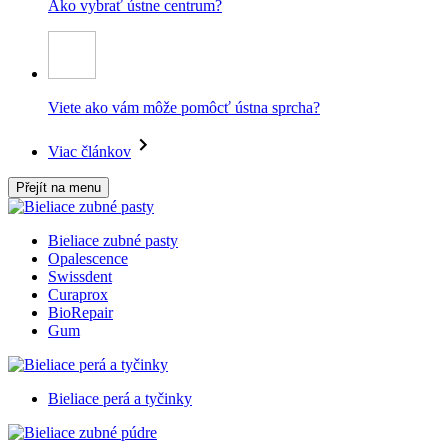
Ako vybrať ústne centrum?
Viete ako vám môže pomôcť ústna sprcha?
Viac článkov
Přejít na menu
Bieliace zubné pasty
Opalescence
Swissdent
Curaprox
BioRepair
Gum
Bieliace perá a tyčinky