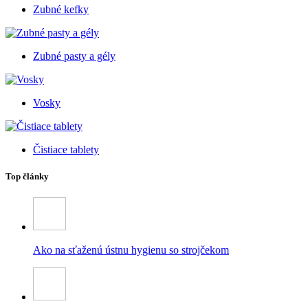
Zubné kefky
Zubné pasty a gély
Vosky
Čistiace tablety
Top články
Ako na sťaženú ústnu hygienu so strojčekom