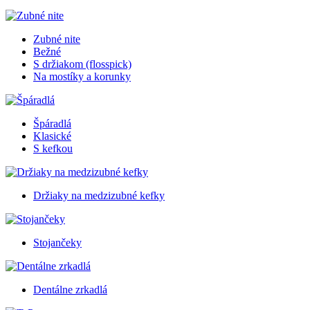
Zubné nite
Bežné
S držiakom (flosspick)
Na mostíky a korunky
Špáradlá
Klasické
S kefkou
Držiaky na medzizubné kefky
Stojančeky
Dentálne zrkadlá