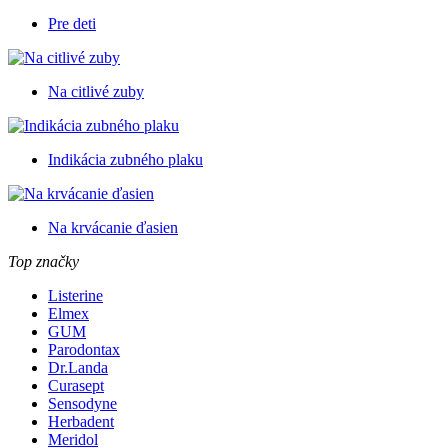
Pre deti
Na citlivé zuby
Indikácia zubného plaku
Na krvácanie ďasien
Top značky
Listerine
Elmex
GUM
Parodontax
Dr.Landa
Curasept
Sensodyne
Herbadent
Meridol