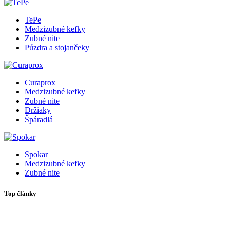
TePe
Medzizubné kefky
Zubné nite
Púzdra a stojančeky
Curaprox
Medzizubné kefky
Zubné nite
Držiaky
Špáradlá
Spokar
Medzizubné kefky
Zubné nite
Top články