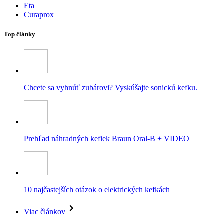
Eta
Curaprox
Top články
Chcete sa vyhnúť zubárovi? Vyskúšajte sonickú kefku.
Prehľad náhradných kefiek Braun Oral-B + VIDEO
10 najčastejších otázok o elektrických kefkách
Viac článkov