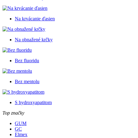
Na krvácanie ďasien
Na obnažené krčky
Bez fluoridu
Bez mentolu
S hydroxyapatitom
Top značky
GUM
GC
Elmex