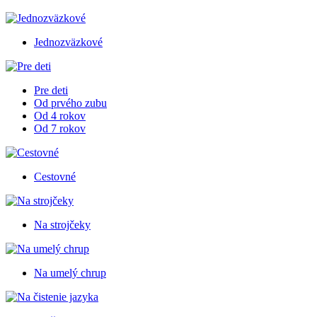
Jednozväzkové
Pre deti
Od prvého zubu
Od 4 rokov
Od 7 rokov
Cestovné
Na strojčeky
Na umelý chrup