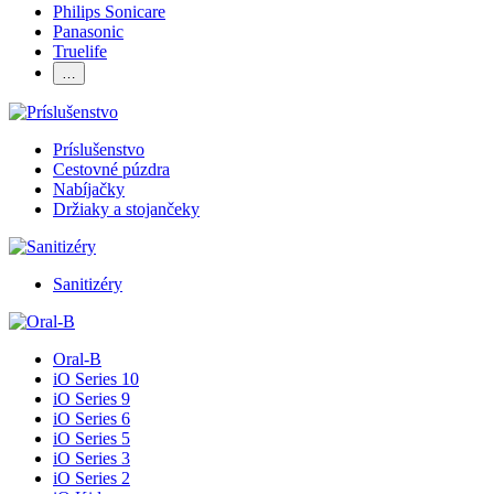
Philips Sonicare
Panasonic
Truelife
…
Príslušenstvo
Cestovné púzdra
Nabíjačky
Držiaky a stojančeky
Sanitizéry
Oral-B
iO Series 10
iO Series 9
iO Series 6
iO Series 5
iO Series 3
iO Series 2