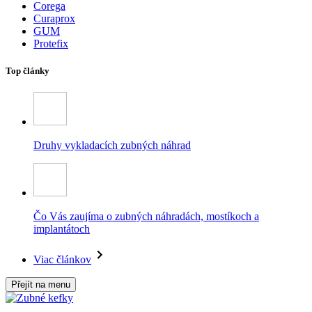
Corega
Curaprox
GUM
Protefix
Top články
Druhy vykladacích zubných náhrad
Čo Vás zaujíma o zubných náhradách, mostíkoch a
implantátoch
Viac článkov
Přejít na menu