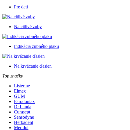
Pre deti
Na citlivé zuby
Indikácia zubného plaku
Na krvácanie ďasien
Top značky
Listerine
Elmex
GUM
Parodontax
Dr.Landa
Curasept
Sensodyne
Herbadent
Meridol