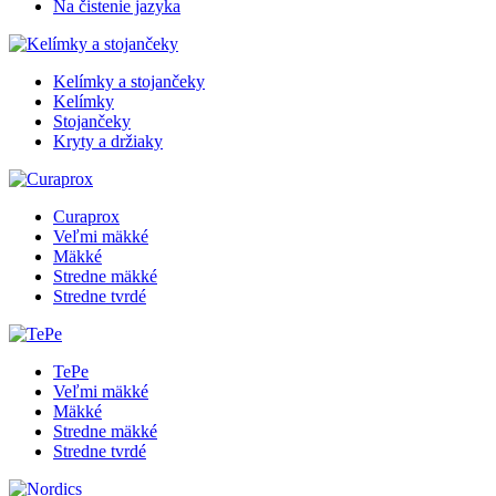
Na čistenie jazyka
Kelímky a stojančeky
Kelímky
Stojančeky
Kryty a držiaky
Curaprox
Veľmi mäkké
Mäkké
Stredne mäkké
Stredne tvrdé
TePe
Veľmi mäkké
Mäkké
Stredne mäkké
Stredne tvrdé