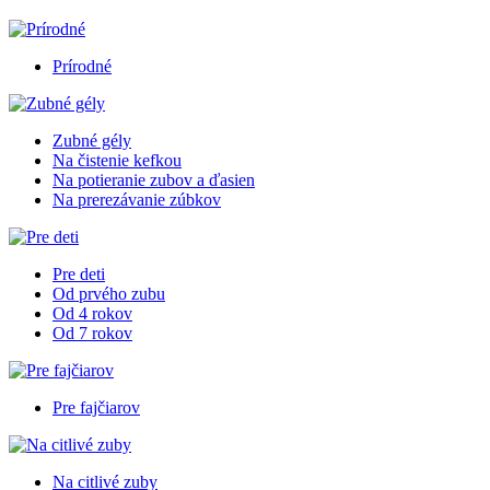
Prírodné
Zubné gély
Na čistenie kefkou
Na potieranie zubov a ďasien
Na prerezávanie zúbkov
Pre deti
Od prvého zubu
Od 4 rokov
Od 7 rokov
Pre fajčiarov
Na citlivé zuby