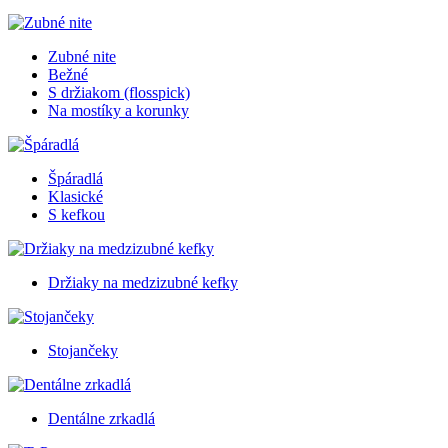
Zubné nite
Bežné
S držiakom (flosspick)
Na mostíky a korunky
Špáradlá
Klasické
S kefkou
Držiaky na medzizubné kefky
Stojančeky
Dentálne zrkadlá