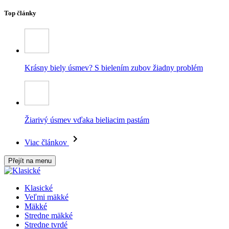
Top články
Krásny biely úsmev? S bielením zubov žiadny problém
Žiarivý úsmev vďaka bieliacim pastám
Viac článkov
Přejít na menu
Klasické
Veľmi mäkké
Mäkké
Stredne mäkké
Stredne tvrdé