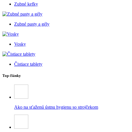
Zubné kefky
Zubné pasty a gély
Vosky
Čistiace tablety
Top články
Ako na sťaženú ústnu hygienu so strojčekom