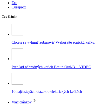
Eta
Curaprox
Top články
Chcete sa vyhnúť zubárovi? Vyskúšajte sonickú kefku.
Prehľad náhradných kefiek Braun Oral-B + VIDEO
10 najčastejších otázok o elektrických kefkách
Viac článkov