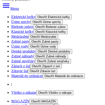
Menu
Elektrické kefky
Otevřít
Elektrické kefky
Ústne sprchy
Otevřít
Ústne sprchy
Bielenie zubov
Otevřít
Bielenie zubov
Klasické kefky
Otevřít
Klasické kefky
Medzizubie
Otevřít
Medzizubie
Zubné pasty
Otevřít
Zubné pasty
Ústne vody
Otevřít
Ústne vody
Detské produkty
Otevřít
Detské produkty
Zubné náhrady
Otevřít
Zubné náhrady
Zubné strojčeky
Otevřít
Zubné strojčeky
Zápach z úst
Otevřít
Zápach z úst
Zdravie úst
Otevřít
Zdravie úst
Materiál do ordinácie
Otevřít
Materiál do ordinácie
|
Všetko o nákupe
Otevřít
Všetko o nákupe
MAGAZÍN
Otevřít
MAGAZÍN