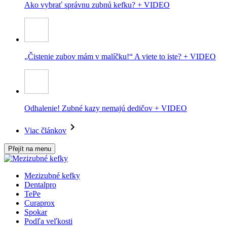
Ako vybrať správnu zubnú kefku? + VIDEO
„Čistenie zubov mám v malíčku!“ A viete to iste? + VIDEO
Odhalenie! Zubné kazy nemajú dedičov + VIDEO
Viac článkov
Přejít na menu
Mezizubné kefky
Dentalpro
TePe
Curaprox
Spokar
Podľa veľkosti