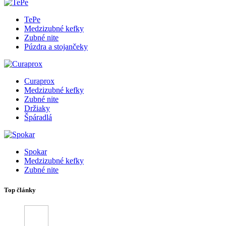
TePe
Medzizubné kefky
Zubné nite
Púzdra a stojančeky
Curaprox
Medzizubné kefky
Zubné nite
Držiaky
Špáradlá
Spokar
Medzizubné kefky
Zubné nite
Top články