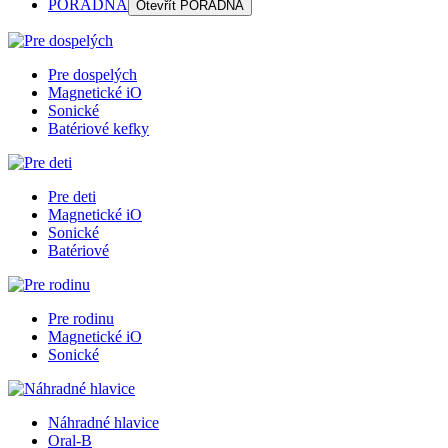
PORADŇA
Otevřít
PORADŇA
Pre dospelých
Magnetické iO
Sonické
Batériové kefky
Pre deti
Magnetické iO
Sonické
Batériové
Pre rodinu
Magnetické iO
Sonické
Náhradné hlavice
Oral-B