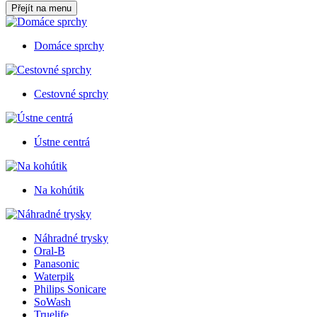
Přejít na menu
Domáce sprchy
Cestovné sprchy
Ústne centrá
Na kohútik
Náhradné trysky
Oral-B
Panasonic
Waterpik
Philips Sonicare
SoWash
Truelife