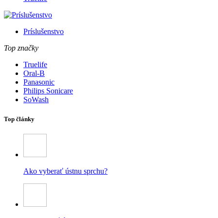
Príslušenstvo
Top značky
Truelife
Oral-B
Panasonic
Philips Sonicare
SoWash
Top články
Ako vyberať ústnu sprchu?