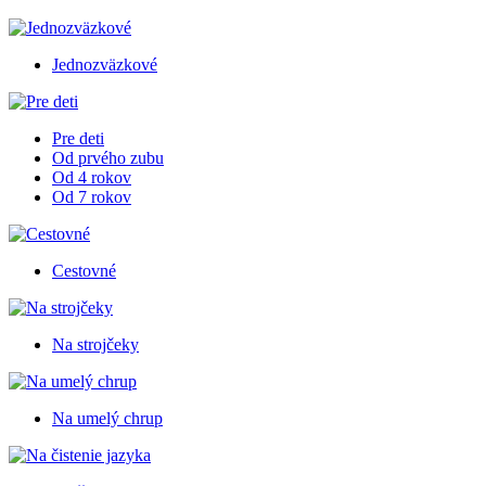
Jednozväzkové
Pre deti
Od prvého zubu
Od 4 rokov
Od 7 rokov
Cestovné
Na strojčeky
Na umelý chrup