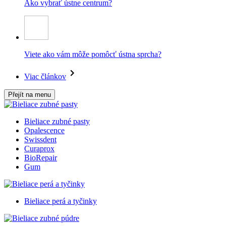
Ako vybrať ústne centrum?
Viete ako vám môže pomôcť ústna sprcha?
Viac článkov
Přejít na menu
Bieliace zubné pasty
Opalescence
Swissdent
Curaprox
BioRepair
Gum
Bieliace perá a tyčinky