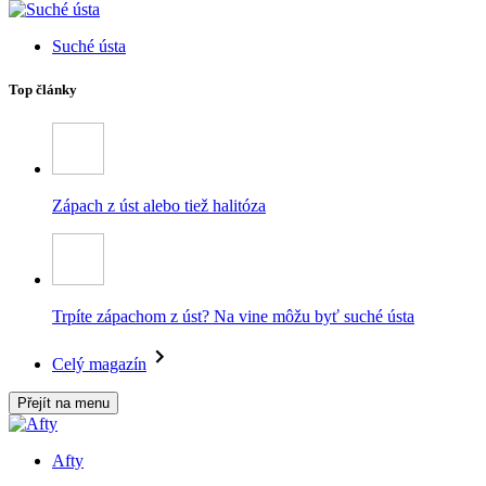
Suché ústa
Top články
Zápach z úst alebo tiež halitóza
Trpíte zápachom z úst? Na vine môžu byť suché ústa
Celý magazín
Přejít na menu
Afty