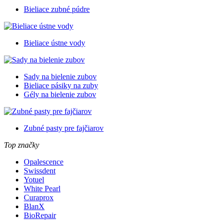
Bieliace zubné púdre
Bieliace ústne vody
Sady na bielenie zubov
Bieliace pásiky na zuby
Gély na bielenie zubov
Zubné pasty pre fajčiarov
Top značky
Opalescence
Swissdent
Yotuel
White Pearl
Curaprox
BlanX
BioRepair