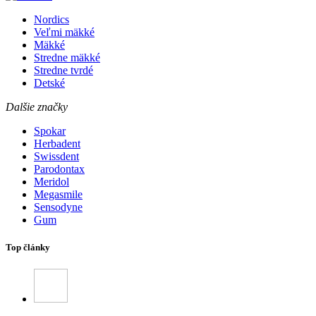
Nordics
Veľmi mäkké
Mäkké
Stredne mäkké
Stredne tvrdé
Detské
Dalšie značky
Spokar
Herbadent
Swissdent
Parodontax
Meridol
Megasmile
Sensodyne
Gum
Top články