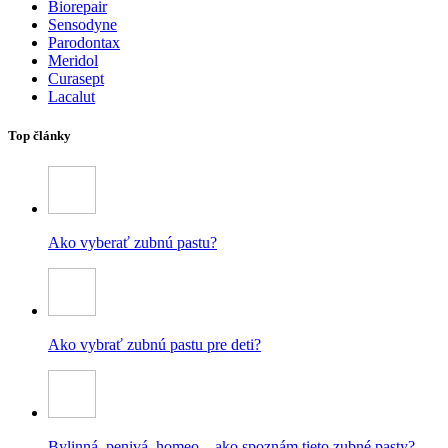
Biorepair
Sensodyne
Parodontax
Meridol
Curasept
Lacalut
Top články
Ako vyberať zubnú pastu?
Ako vybrať zubnú pastu pre deti?
Bylinná, penivá, homeo – ako spoznám tieto zubné pasty?