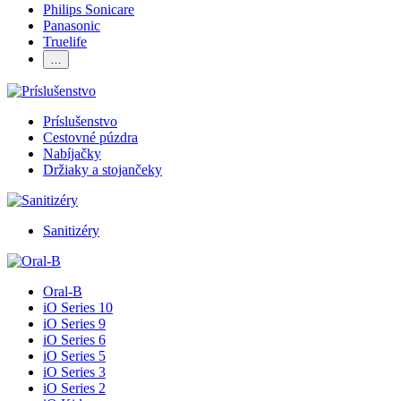
Philips Sonicare
Panasonic
Truelife
…
Príslušenstvo
Cestovné púzdra
Nabíjačky
Držiaky a stojančeky
Sanitizéry
Oral-B
iO Series 10
iO Series 9
iO Series 6
iO Series 5
iO Series 3
iO Series 2