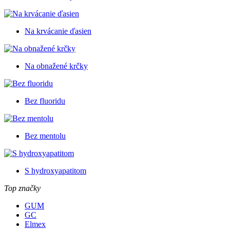
Na krvácanie ďasien
Na obnažené krčky
Bez fluoridu
Bez mentolu
S hydroxyapatitom
Top značky
GUM
GC
Elmex