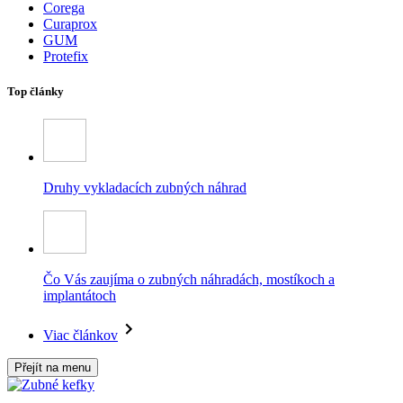
Corega
Curaprox
GUM
Protefix
Top články
Druhy vykladacích zubných náhrad
Čo Vás zaujíma o zubných náhradách, mostíkoch a
implantátoch
Viac článkov
Přejít na menu