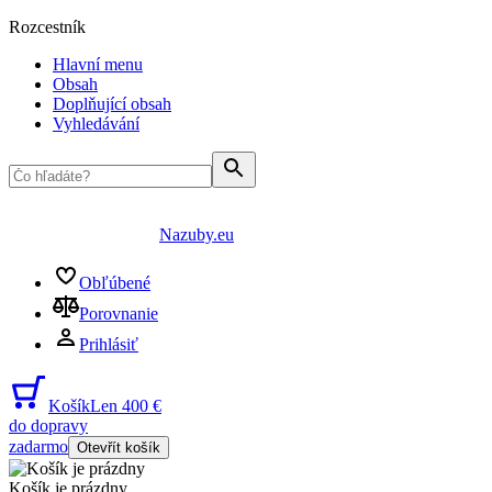
Rozcestník
Hlavní menu
Obsah
Doplňující obsah
Vyhledávání
Nazuby.eu
Obľúbené
Porovnanie
Prihlásiť
Košík
Len 400 €
do dopravy
zadarmo
Otevřít košík
Košík je prázdny
...