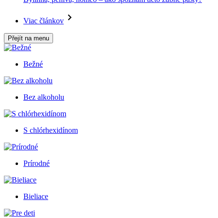
Viac článkov
Přejít na menu
Bežné
Bez alkoholu
S chlórhexidínom
Prírodné
Bieliace