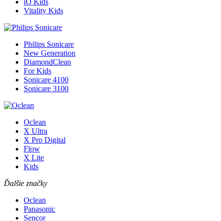
iO Kids
Vitality Kids
Philips Sonicare
New Generation
DiamondClean
For Kids
Sonicare 4100
Sonicare 3100
Oclean
X Ultra
X Pro Digital
Flow
X Lite
Kids
Ďalšie značky
Oclean
Panasonic
Sencor