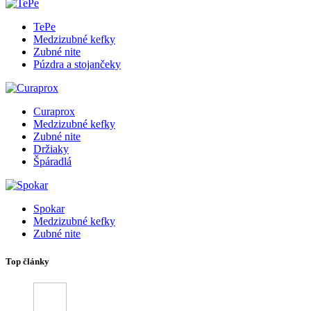
TePe
Medzizubné kefky
Zubné nite
Púzdra a stojančeky
Curaprox
Medzizubné kefky
Zubné nite
Držiaky
Špáradlá
Spokar
Medzizubné kefky
Zubné nite
Top články