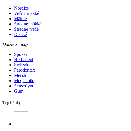
Nordics
Veľmi mäkké
Mäkké
Stredne mäkké
Stredne tvrdé
Detské
Dalšie značky
Spokar
Herbadent
Swissdent
Parodontax
Meridol
Megasmile
Sensodyne
Gum
Top články