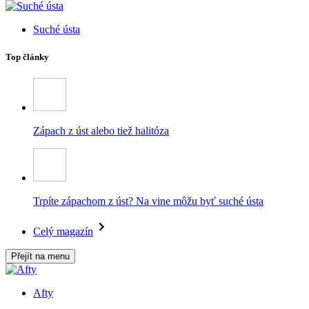
Suché ústa
Top články
Zápach z úst alebo tiež halitóza
Trpíte zápachom z úst? Na vine môžu byť suché ústa
Celý magazín
Přejít na menu
Afty