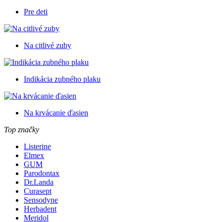
Pre deti
Na citlivé zuby
Indikácia zubného plaku
Na krvácanie ďasien
Top značky
Listerine
Elmex
GUM
Parodontax
Dr.Landa
Curasept
Sensodyne
Herbadent
Meridol