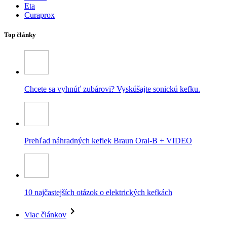
Eta
Curaprox
Top články
Chcete sa vyhnúť zubárovi? Vyskúšajte sonickú kefku.
Prehľad náhradných kefiek Braun Oral-B + VIDEO
10 najčastejších otázok o elektrických kefkách
Viac článkov