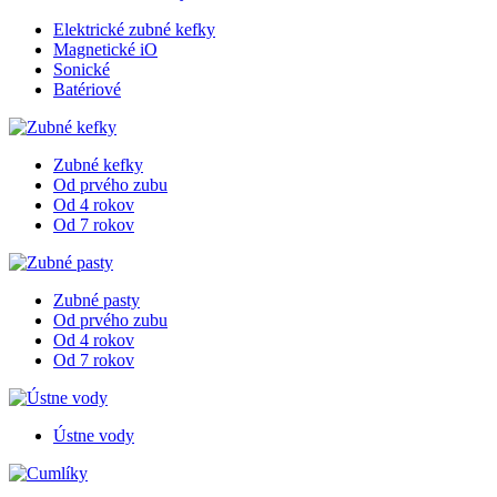
Elektrické zubné kefky
Magnetické iO
Sonické
Batériové
Zubné kefky
Od prvého zubu
Od 4 rokov
Od 7 rokov
Zubné pasty
Od prvého zubu
Od 4 rokov
Od 7 rokov
Ústne vody