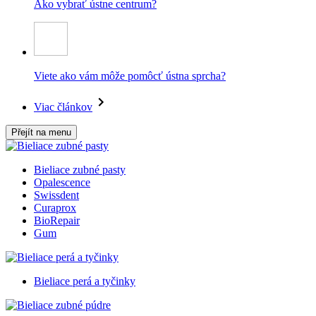
Ako vybrať ústne centrum?
Viete ako vám môže pomôcť ústna sprcha?
Viac článkov
Přejít na menu
Bieliace zubné pasty
Opalescence
Swissdent
Curaprox
BioRepair
Gum
Bieliace perá a tyčinky