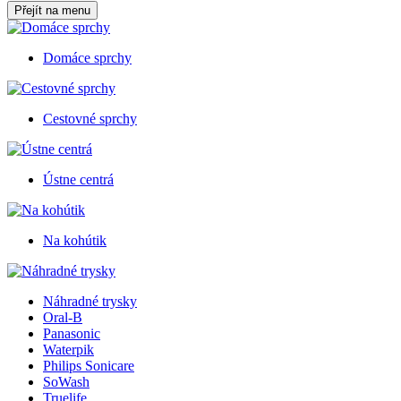
Přejít na menu
Domáce sprchy
Cestovné sprchy
Ústne centrá
Na kohútik
Náhradné trysky
Oral-B
Panasonic
Waterpik
Philips Sonicare
SoWash
Truelife