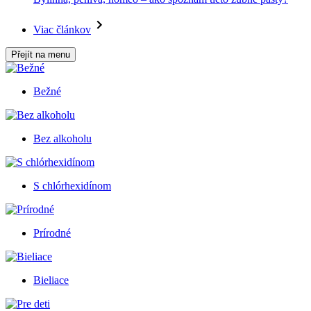
Viac článkov
Přejít na menu
Bežné
Bez alkoholu
S chlórhexidínom
Prírodné
Bieliace