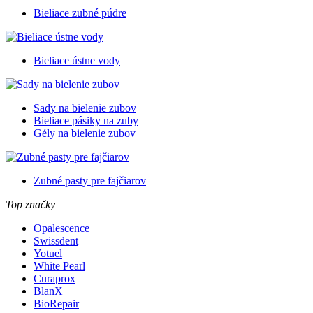
Bieliace zubné púdre
Bieliace ústne vody
Sady na bielenie zubov
Bieliace pásiky na zuby
Gély na bielenie zubov
Zubné pasty pre fajčiarov
Top značky
Opalescence
Swissdent
Yotuel
White Pearl
Curaprox
BlanX
BioRepair