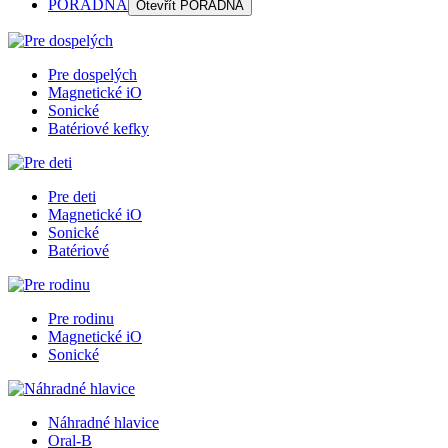
PORADŇA
Otevřít
PORADŇA
Pre dospelých
Magnetické iO
Sonické
Batériové kefky
Pre deti
Magnetické iO
Sonické
Batériové
Pre rodinu
Magnetické iO
Sonické
Náhradné hlavice
Oral-B