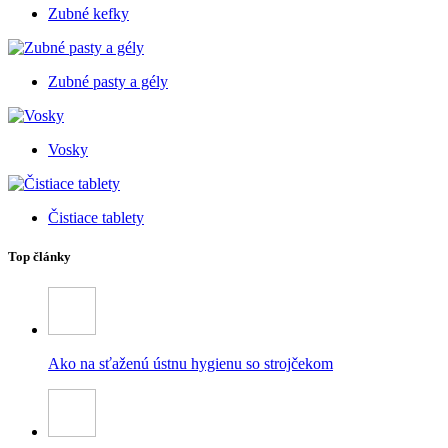
Zubné kefky
Zubné pasty a gély
Vosky
Čistiace tablety
Top články
Ako na sťaženú ústnu hygienu so strojčekom