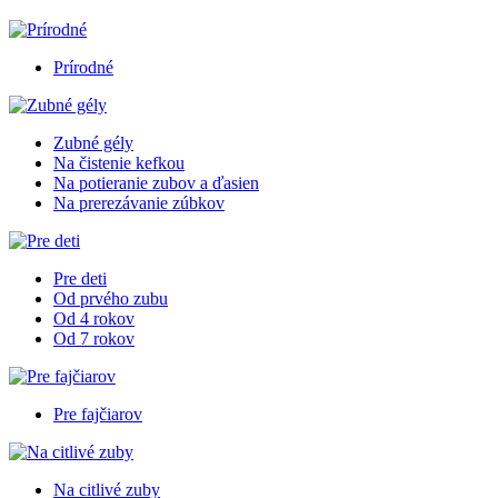
Prírodné
Zubné gély
Na čistenie kefkou
Na potieranie zubov a ďasien
Na prerezávanie zúbkov
Pre deti
Od prvého zubu
Od 4 rokov
Od 7 rokov
Pre fajčiarov
Na citlivé zuby