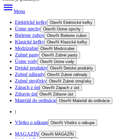
Menu
Elektrické kefky
Otevřít
Elektrické kefky
Ústne sprchy
Otevřít
Ústne sprchy
Bielenie zubov
Otevřít
Bielenie zubov
Klasické kefky
Otevřít
Klasické kefky
Medzizubie
Otevřít
Medzizubie
Zubné pasty
Otevřít
Zubné pasty
Ústne vody
Otevřít
Ústne vody
Detské produkty
Otevřít
Detské produkty
Zubné náhrady
Otevřít
Zubné náhrady
Zubné strojčeky
Otevřít
Zubné strojčeky
Zápach z úst
Otevřít
Zápach z úst
Zdravie úst
Otevřít
Zdravie úst
Materiál do ordinácie
Otevřít
Materiál do ordinácie
|
Všetko o nákupe
Otevřít
Všetko o nákupe
MAGAZÍN
Otevřít
MAGAZÍN