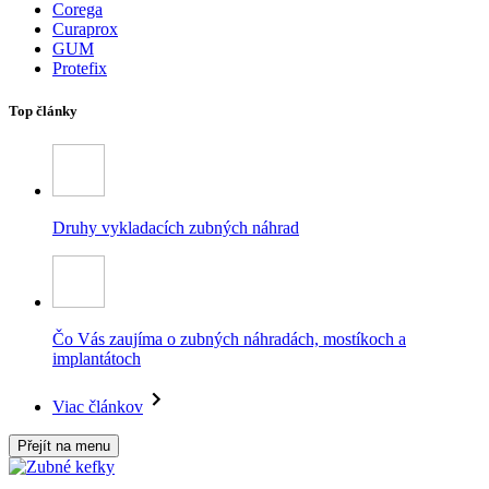
Corega
Curaprox
GUM
Protefix
Top články
Druhy vykladacích zubných náhrad
Čo Vás zaujíma o zubných náhradách, mostíkoch a
implantátoch
Viac článkov
Přejít na menu