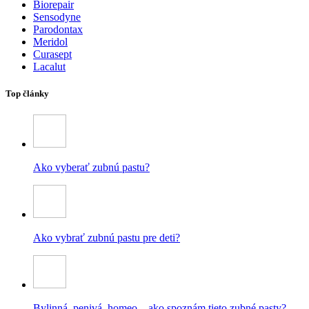
Biorepair
Sensodyne
Parodontax
Meridol
Curasept
Lacalut
Top články
Ako vyberať zubnú pastu?
Ako vybrať zubnú pastu pre deti?
Bylinná, penivá, homeo – ako spoznám tieto zubné pasty?