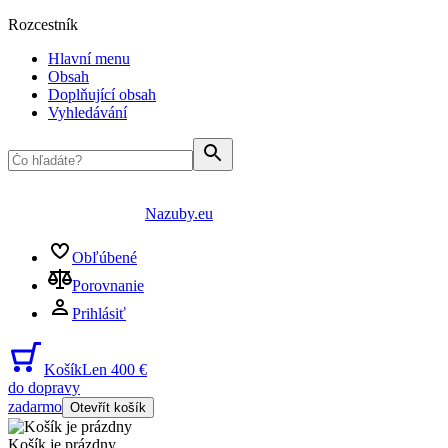
Rozcestník
Hlavní menu
Obsah
Doplňující obsah
Vyhledávání
Nazuby.eu
Obľúbené
Porovnanie
Prihlásiť
Košík
Len 400 €
do dopravy
zadarmo
Otevřít košík
Košík je prázdny
...