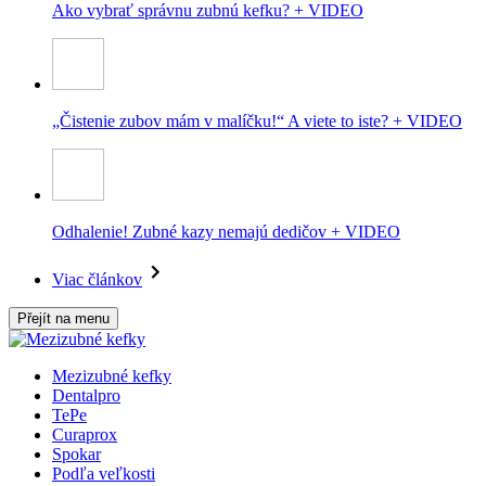
Ako vybrať správnu zubnú kefku? + VIDEO
„Čistenie zubov mám v malíčku!“ A viete to iste? + VIDEO
Odhalenie! Zubné kazy nemajú dedičov + VIDEO
Viac článkov
Přejít na menu
Mezizubné kefky
Dentalpro
TePe
Curaprox
Spokar
Podľa veľkosti