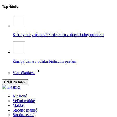
Top články
Krásny biely úsmev? S bielením zubov žiadny problém
Žiarivý úsmev vďaka bieliacim pastám
Viac článkov
Přejít na menu
Klasické
Veľmi mäkké
Mäkké
Stredne mäkké
Stredne tvrdé