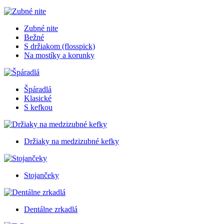
Zubné nite
Bežné
S držiakom (flosspick)
Na mostíky a korunky
Špáradlá
Klasické
S kefkou
Držiaky na medzizubné kefky
Stojančeky
Dentálne zrkadlá