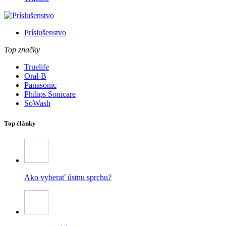
Príslušenstvo
Top značky
Truelife
Oral-B
Panasonic
Philips Sonicare
SoWash
Top články
Ako vyberať ústnu sprchu?