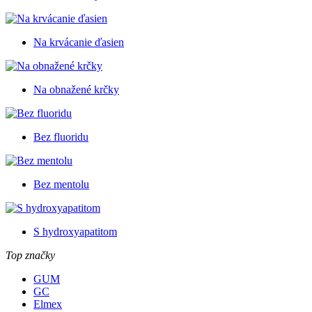
Na krvácanie ďasien
Na obnažené krčky
Bez fluoridu
Bez mentolu
S hydroxyapatitom
Top značky
GUM
GC
Elmex