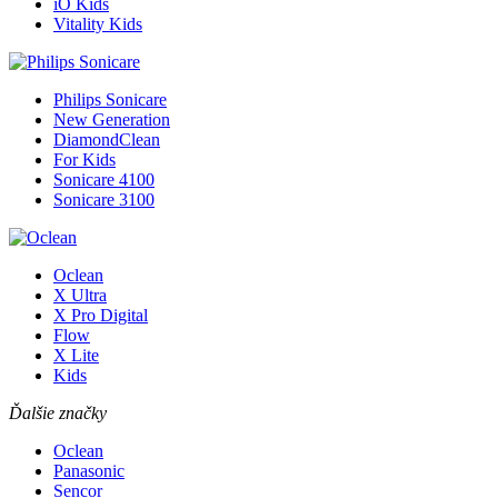
iO Kids
Vitality Kids
Philips Sonicare
New Generation
DiamondClean
For Kids
Sonicare 4100
Sonicare 3100
Oclean
X Ultra
X Pro Digital
Flow
X Lite
Kids
Ďalšie značky
Oclean
Panasonic
Sencor