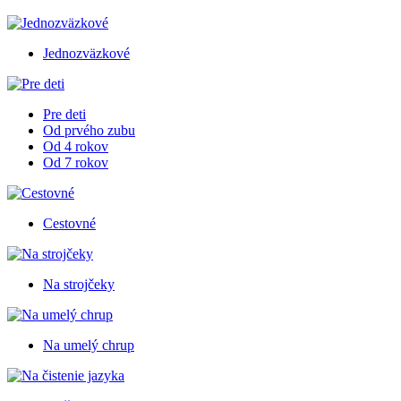
Jednozväzkové
Pre deti
Od prvého zubu
Od 4 rokov
Od 7 rokov
Cestovné
Na strojčeky
Na umelý chrup