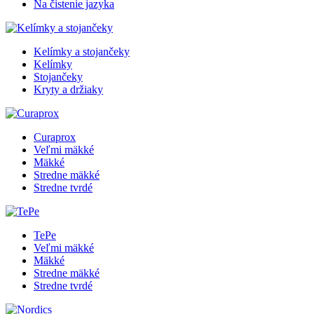
Na čistenie jazyka
Kelímky a stojančeky
Kelímky
Stojančeky
Kryty a držiaky
Curaprox
Veľmi mäkké
Mäkké
Stredne mäkké
Stredne tvrdé
TePe
Veľmi mäkké
Mäkké
Stredne mäkké
Stredne tvrdé