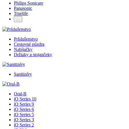
Philips Sonicare
Panasonic
Truelife
…
Príslušenstvo
Cestovné púzdra
Nabíjačky
Držiaky a stojančeky
Sanitizéry
Oral-B
iO Series 10
iO Series 9
iO Series 6
iO Series 5
iO Series 3
iO Series 2