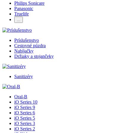
Philips Sonicare
Panasonic
Truelife
…
Príslušenstvo
Cestovné púzdra
Nabíjačky
Držiaky a stojančeky
Sanitizéry
Oral-B
iO Series 10
iO Series 9
iO Series 6
iO Series 5
iO Series 3
iO Series 2