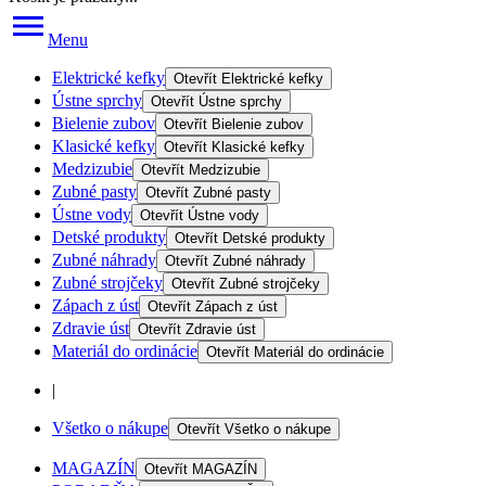
Menu
Elektrické kefky
Otevřít
Elektrické kefky
Ústne sprchy
Otevřít
Ústne sprchy
Bielenie zubov
Otevřít
Bielenie zubov
Klasické kefky
Otevřít
Klasické kefky
Medzizubie
Otevřít
Medzizubie
Zubné pasty
Otevřít
Zubné pasty
Ústne vody
Otevřít
Ústne vody
Detské produkty
Otevřít
Detské produkty
Zubné náhrady
Otevřít
Zubné náhrady
Zubné strojčeky
Otevřít
Zubné strojčeky
Zápach z úst
Otevřít
Zápach z úst
Zdravie úst
Otevřít
Zdravie úst
Materiál do ordinácie
Otevřít
Materiál do ordinácie
|
Všetko o nákupe
Otevřít
Všetko o nákupe
MAGAZÍN
Otevřít
MAGAZÍN