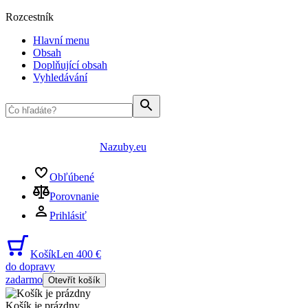
Rozcestník
Hlavní menu
Obsah
Doplňující obsah
Vyhledávání
Nazuby.eu
Obľúbené
Porovnanie
Prihlásiť
Košík
Len 400 €
do dopravy
zadarmo
Otevřít košík
Košík je prázdny
...