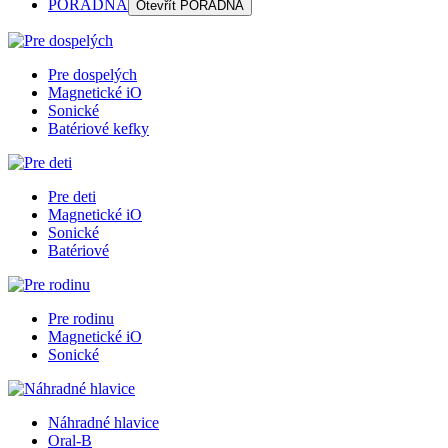
PORADŇA
Otevřít
PORADŇA
Pre dospelých
Magnetické iO
Sonické
Batériové kefky
Pre deti
Magnetické iO
Sonické
Batériové
Pre rodinu
Magnetické iO
Sonické
Náhradné hlavice
Oral-B