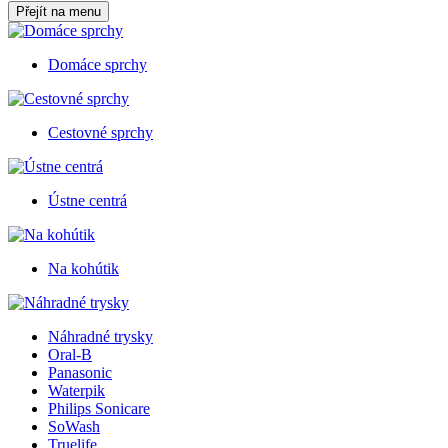
Přejít na menu
Domáce sprchy
Cestovné sprchy
Ústne centrá
Na kohútik
Náhradné trysky
Oral-B
Panasonic
Waterpik
Philips Sonicare
SoWash
Truelife