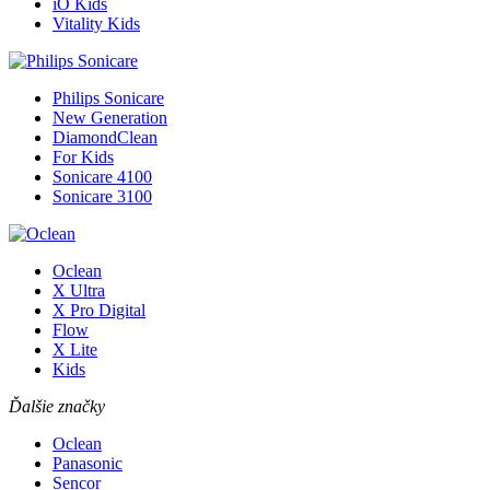
iO Kids
Vitality Kids
Philips Sonicare
New Generation
DiamondClean
For Kids
Sonicare 4100
Sonicare 3100
Oclean
X Ultra
X Pro Digital
Flow
X Lite
Kids
Ďalšie značky
Oclean
Panasonic
Sencor