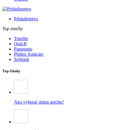
Príslušenstvo
Top značky
Truelife
Oral-B
Panasonic
Philips Sonicare
SoWash
Top články
Ako vyberať ústnu sprchu?