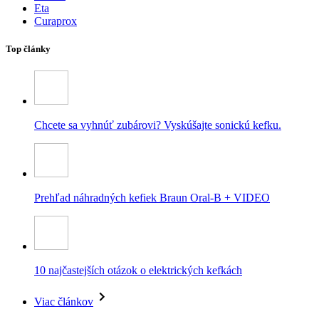
Eta
Curaprox
Top články
Chcete sa vyhnúť zubárovi? Vyskúšajte sonickú kefku.
Prehľad náhradných kefiek Braun Oral-B + VIDEO
10 najčastejších otázok o elektrických kefkách
Viac článkov