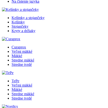
Na čistenie jazyka
Kelímky a stojančeky
Kelímky
Stojančeky
Kryty a držiaky
Curaprox
Veľmi mäkké
Mäkké
Stredne mäkké
Stredne tvrdé
TePe
Veľmi mäkké
Mäkké
Stredne mäkké
Stredne tvrdé