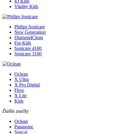
iO Kids
Vitality Kids
Philips Sonicare
New Generation
DiamondClean
For Kids
Sonicare 4100
Sonicare 3100
Oclean
X Ultra
X Pro Digital
Flow
X Lite
Kids
Ďalšie značky
Oclean
Panasonic
Sencor