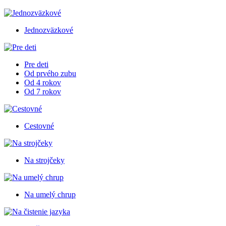
Jednozväzkové
Pre deti
Od prvého zubu
Od 4 rokov
Od 7 rokov
Cestovné
Na strojčeky
Na umelý chrup