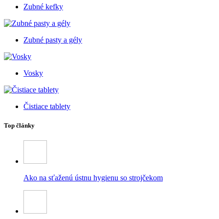
Zubné kefky
Zubné pasty a gély
Vosky
Čistiace tablety
Top články
Ako na sťaženú ústnu hygienu so strojčekom