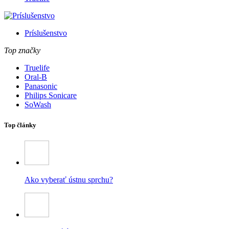
Príslušenstvo
Top značky
Truelife
Oral-B
Panasonic
Philips Sonicare
SoWash
Top články
Ako vyberať ústnu sprchu?