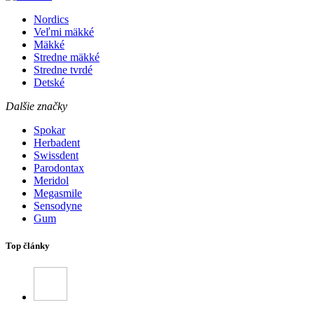
Nordics
Veľmi mäkké
Mäkké
Stredne mäkké
Stredne tvrdé
Detské
Dalšie značky
Spokar
Herbadent
Swissdent
Parodontax
Meridol
Megasmile
Sensodyne
Gum
Top články