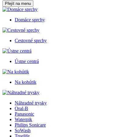
Přejít na menu
Domáce sprchy
Cestovné sprchy
Ústne centrá
Na kohútik
Náhradné trysky
Oral-B
Panasonic
Waterpik
Philips Sonicare
SoWash
Truelife