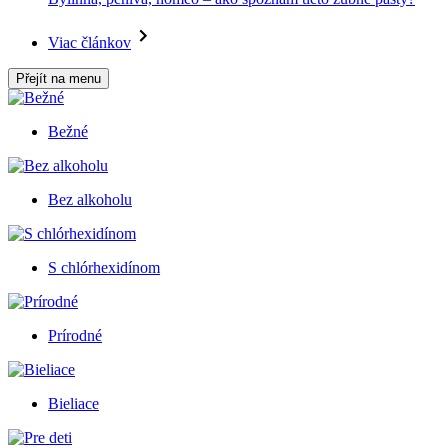
Viac článkov
Přejít na menu
Bežné
Bez alkoholu
S chlórhexidínom
Prírodné
Bieliace