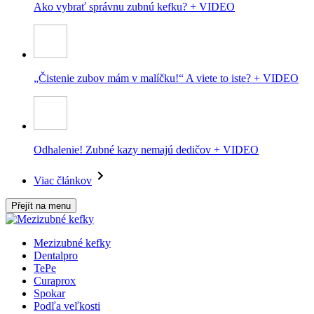
Ako vybrať správnu zubnú kefku? + VIDEO
„Čistenie zubov mám v malíčku!“ A viete to iste? + VIDEO
Odhalenie! Zubné kazy nemajú dedičov + VIDEO
Viac článkov
Přejít na menu
Mezizubné kefky
Dentalpro
TePe
Curaprox
Spokar
Podľa veľkosti