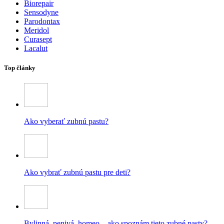
Biorepair
Sensodyne
Parodontax
Meridol
Curasept
Lacalut
Top články
Ako vyberať zubnú pastu?
Ako vybrať zubnú pastu pre deti?
Bylinná, penivá, homeo – ako spoznám tieto zubné pasty?