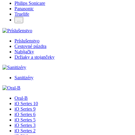
Philips Sonicare
Panasonic
Truelife
…
Príslušenstvo
Cestovné púzdra
Nabíjačky
Držiaky a stojančeky
Sanitizéry
Oral-B
iO Series 10
iO Series 9
iO Series 6
iO Series 5
iO Series 3
iO Series 2