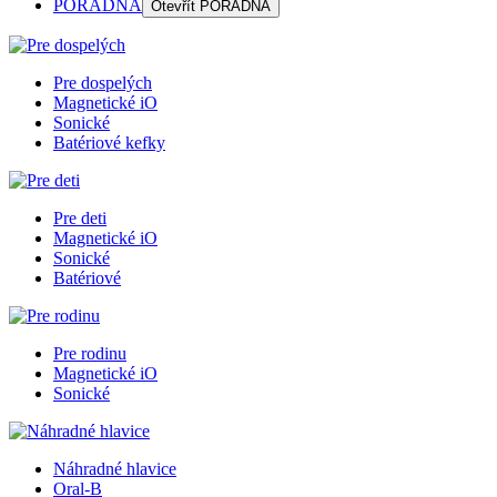
PORADŇA
Otevřít
PORADŇA
Pre dospelých
Magnetické iO
Sonické
Batériové kefky
Pre deti
Magnetické iO
Sonické
Batériové
Pre rodinu
Magnetické iO
Sonické
Náhradné hlavice
Oral-B