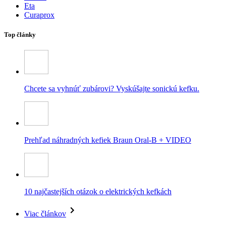
Eta
Curaprox
Top články
Chcete sa vyhnúť zubárovi? Vyskúšajte sonickú kefku.
Prehľad náhradných kefiek Braun Oral-B + VIDEO
10 najčastejších otázok o elektrických kefkách
Viac článkov