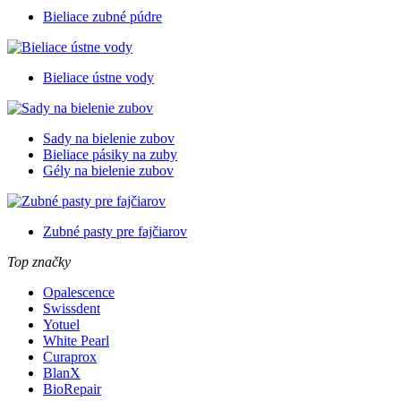
Bieliace zubné púdre
Bieliace ústne vody
Sady na bielenie zubov
Bieliace pásiky na zuby
Gély na bielenie zubov
Zubné pasty pre fajčiarov
Top značky
Opalescence
Swissdent
Yotuel
White Pearl
Curaprox
BlanX
BioRepair