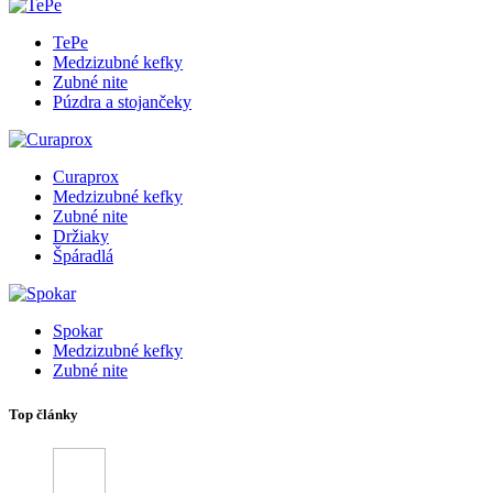
TePe
Medzizubné kefky
Zubné nite
Púzdra a stojančeky
Curaprox
Medzizubné kefky
Zubné nite
Držiaky
Špáradlá
Spokar
Medzizubné kefky
Zubné nite
Top články