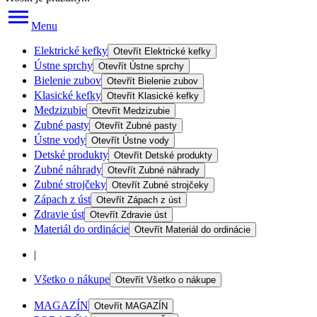
Menu
Elektrické kefky
Otevřít
Elektrické kefky
Ústne sprchy
Otevřít
Ústne sprchy
Bielenie zubov
Otevřít
Bielenie zubov
Klasické kefky
Otevřít
Klasické kefky
Medzizubie
Otevřít
Medzizubie
Zubné pasty
Otevřít
Zubné pasty
Ústne vody
Otevřít
Ústne vody
Detské produkty
Otevřít
Detské produkty
Zubné náhrady
Otevřít
Zubné náhrady
Zubné strojčeky
Otevřít
Zubné strojčeky
Zápach z úst
Otevřít
Zápach z úst
Zdravie úst
Otevřít
Zdravie úst
Materiál do ordinácie
Otevřít
Materiál do ordinácie
|
Všetko o nákupe
Otevřít
Všetko o nákupe
MAGAZÍN
Otevřít
MAGAZÍN