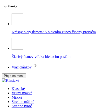
Top články
Krásny biely úsmev? S bielením zubov žiadny problém
Žiarivý úsmev vďaka bieliacim pastám
Viac článkov
Přejít na menu
Klasické
Veľmi mäkké
Mäkké
Stredne mäkké
Stredne tvrdé