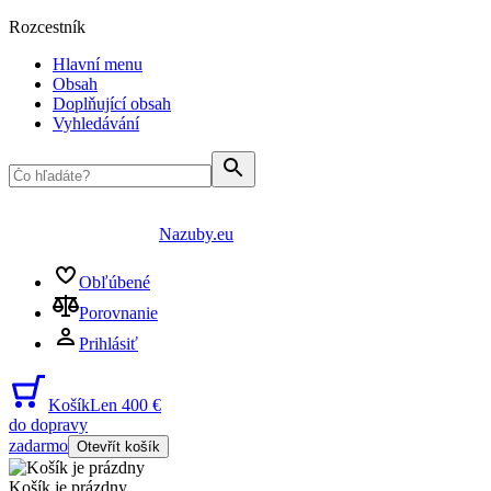
Rozcestník
Hlavní menu
Obsah
Doplňující obsah
Vyhledávání
Nazuby.eu
Obľúbené
Porovnanie
Prihlásiť
Košík
Len 400 €
do dopravy
zadarmo
Otevřít košík
Košík je prázdny
...