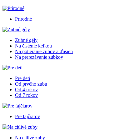
Prírodné
Zubné gély
Na čistenie kefkou
Na potieranie zubov a ďasien
Na prerezávanie zúbkov
Pre deti
Od prvého zubu
Od 4 rokov
Od 7 rokov
Pre fajčiarov
Na citlivé zuby