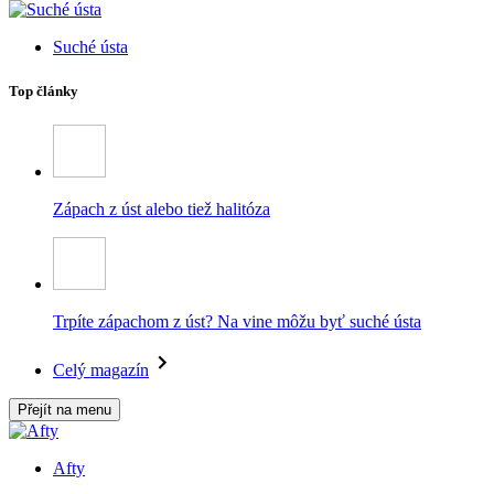
Suché ústa
Top články
Zápach z úst alebo tiež halitóza
Trpíte zápachom z úst? Na vine môžu byť suché ústa
Celý magazín
Přejít na menu
Afty