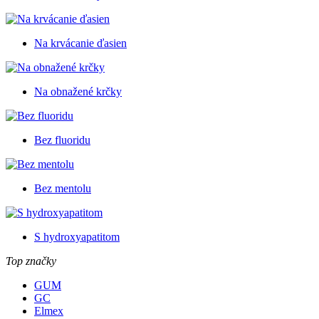
Na krvácanie ďasien
Na obnažené krčky
Bez fluoridu
Bez mentolu
S hydroxyapatitom
Top značky
GUM
GC
Elmex