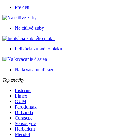
Pre deti
Na citlivé zuby
Indikácia zubného plaku
Na krvácanie ďasien
Top značky
Listerine
Elmex
GUM
Parodontax
Dr.Landa
Curasept
Sensodyne
Herbadent
Meridol