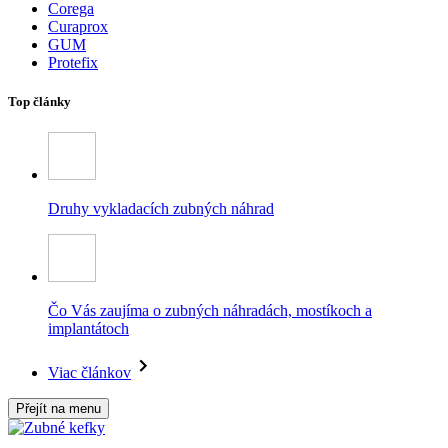
Corega
Curaprox
GUM
Protefix
Top články
Druhy vykladacích zubných náhrad
Čo Vás zaujíma o zubných náhradách, mostíkoch a
implantátoch
Viac článkov
Přejít na menu