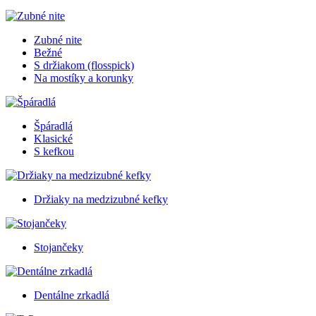
Zubné nite
Bežné
S držiakom (flosspick)
Na mostíky a korunky
Špáradlá
Klasické
S kefkou
Držiaky na medzizubné kefky
Stojančeky
Dentálne zrkadlá