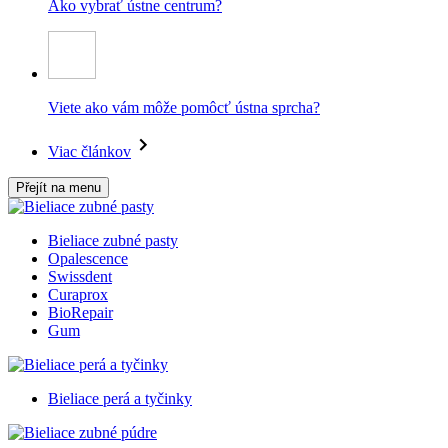
Ako vybrať ústne centrum?
Viete ako vám môže pomôcť ústna sprcha?
Viac článkov
Přejít na menu
Bieliace zubné pasty
Opalescence
Swissdent
Curaprox
BioRepair
Gum
Bieliace perá a tyčinky