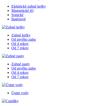
Elektrické zubné kefky
Magnetické iO
Sonické
Batériové
Zubné kefky
Od prvého zubu
Od 4 rokov
Od 7 rokov
Zubné pasty
Od prvého zubu
Od 4 rokov
Od 7 rokov
Ústne vody