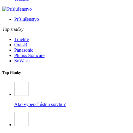
Príslušenstvo
Top značky
Truelife
Oral-B
Panasonic
Philips Sonicare
SoWash
Top články
Ako vyberať ústnu sprchu?