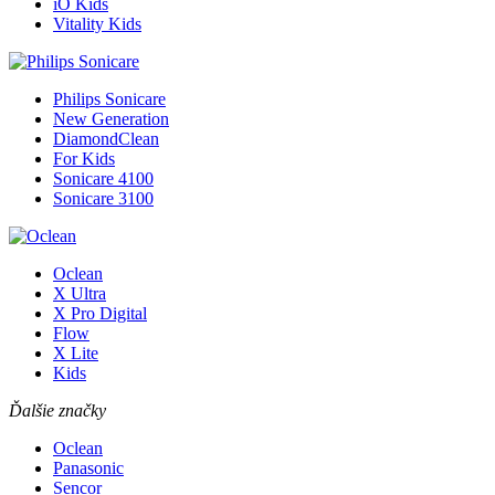
iO Kids
Vitality Kids
Philips Sonicare
New Generation
DiamondClean
For Kids
Sonicare 4100
Sonicare 3100
Oclean
X Ultra
X Pro Digital
Flow
X Lite
Kids
Ďalšie značky
Oclean
Panasonic
Sencor