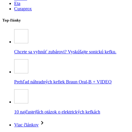
Eta
Curaprox
Top články
Chcete sa vyhnúť zubárovi? Vyskúšajte sonickú kefku.
Prehľad náhradných kefiek Braun Oral-B + VIDEO
10 najčastejších otázok o elektrických kefkách
Viac článkov