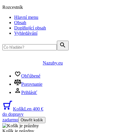
Rozcestník
Hlavní menu
Obsah
Doplňující obsah
Vyhledávání
Nazuby.eu
Obľúbené
Porovnanie
Prihlásiť
Košík
Len 400 €
do dopravy
zadarmo
Otevřít košík
Košík je prázdny
...