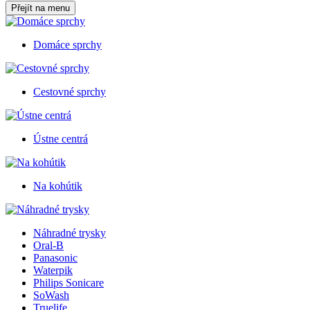
Přejít na menu
Domáce sprchy
Cestovné sprchy
Ústne centrá
Na kohútik
Náhradné trysky
Oral-B
Panasonic
Waterpik
Philips Sonicare
SoWash
Truelife