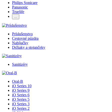
Philips Sonicare
Panasonic
Truelife
…
Príslušenstvo
Cestovné púzdra
Nabíjačky
Držiaky a stojančeky
Sanitizéry
Oral-B
iO Series 10
iO Series 9
iO Series 6
iO Series 5
iO Series 3
iO Series 2