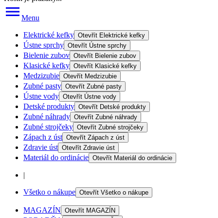
Menu
Elektrické kefky
Otevřít
Elektrické kefky
Ústne sprchy
Otevřít
Ústne sprchy
Bielenie zubov
Otevřít
Bielenie zubov
Klasické kefky
Otevřít
Klasické kefky
Medzizubie
Otevřít
Medzizubie
Zubné pasty
Otevřít
Zubné pasty
Ústne vody
Otevřít
Ústne vody
Detské produkty
Otevřít
Detské produkty
Zubné náhrady
Otevřít
Zubné náhrady
Zubné strojčeky
Otevřít
Zubné strojčeky
Zápach z úst
Otevřít
Zápach z úst
Zdravie úst
Otevřít
Zdravie úst
Materiál do ordinácie
Otevřít
Materiál do ordinácie
|
Všetko o nákupe
Otevřít
Všetko o nákupe
MAGAZÍN
Otevřít
MAGAZÍN