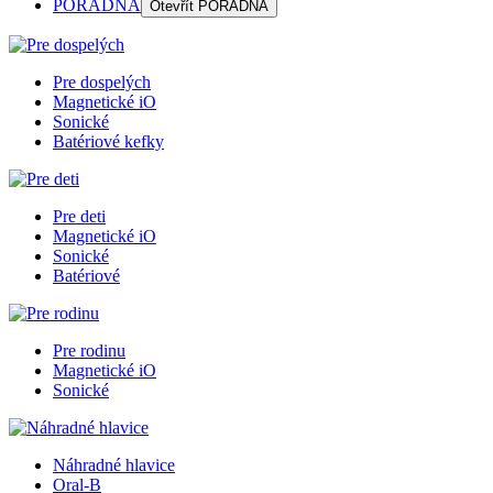
PORADŇA
Otevřít
PORADŇA
Pre dospelých
Magnetické iO
Sonické
Batériové kefky
Pre deti
Magnetické iO
Sonické
Batériové
Pre rodinu
Magnetické iO
Sonické
Náhradné hlavice
Oral-B