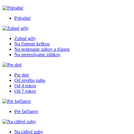
Prírodné
Zubné gély
Na čistenie kefkou
Na potieranie zubov a ďasien
Na prerezávanie zúbkov
Pre deti
Od prvého zubu
Od 4 rokov
Od 7 rokov
Pre fajčiarov
Na citlivé zuby