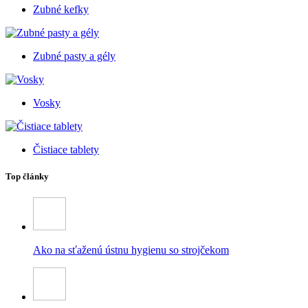
Zubné kefky
Zubné pasty a gély
Vosky
Čistiace tablety
Top články
Ako na sťaženú ústnu hygienu so strojčekom