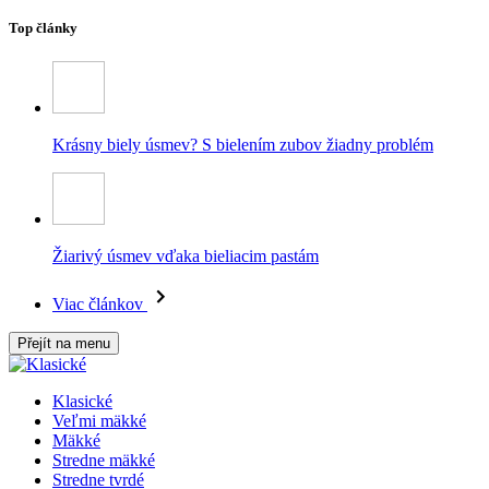
Top články
Krásny biely úsmev? S bielením zubov žiadny problém
Žiarivý úsmev vďaka bieliacim pastám
Viac článkov
Přejít na menu
Klasické
Veľmi mäkké
Mäkké
Stredne mäkké
Stredne tvrdé