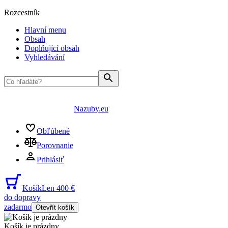
Rozcestník
Hlavní menu
Obsah
Doplňující obsah
Vyhledávání
Nazuby.eu
Obľúbené
Porovnanie
Prihlásiť
Košík
Len 400 €
do dopravy
zadarmo
Otevřít košík
Košík je prázdny
...