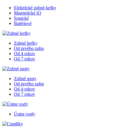
Elektrické zubné kefky
Magnetické iO
Sonické
Batériové
Zubné kefky
Od prvého zubu
Od 4 rokov
Od 7 rokov
Zubné pasty
Od prvého zubu
Od 4 rokov
Od 7 rokov
Ústne vody