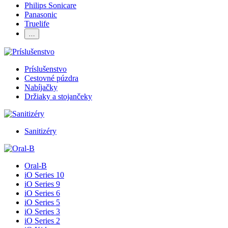
Philips Sonicare
Panasonic
Truelife
…
Príslušenstvo
Cestovné púzdra
Nabíjačky
Držiaky a stojančeky
Sanitizéry
Oral-B
iO Series 10
iO Series 9
iO Series 6
iO Series 5
iO Series 3
iO Series 2