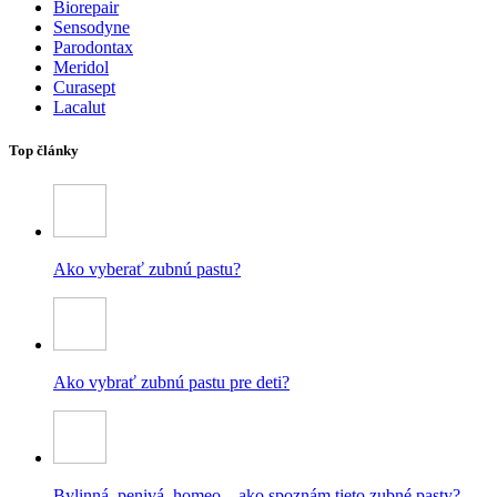
Biorepair
Sensodyne
Parodontax
Meridol
Curasept
Lacalut
Top články
Ako vyberať zubnú pastu?
Ako vybrať zubnú pastu pre deti?
Bylinná, penivá, homeo – ako spoznám tieto zubné pasty?