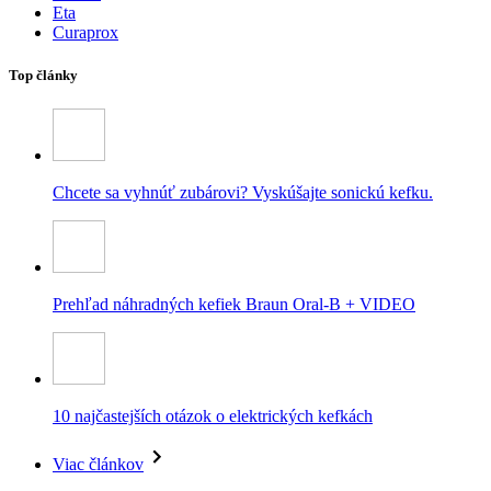
Eta
Curaprox
Top články
Chcete sa vyhnúť zubárovi? Vyskúšajte sonickú kefku.
Prehľad náhradných kefiek Braun Oral-B + VIDEO
10 najčastejších otázok o elektrických kefkách
Viac článkov