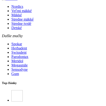
Nordics
Veľmi mäkké
Mäkké
Stredne mäkké
Stredne tvrdé
Detské
Dalšie značky
Spokar
Herbadent
Swissdent
Parodontax
Meridol
Megasmile
Sensodyne
Gum
Top články