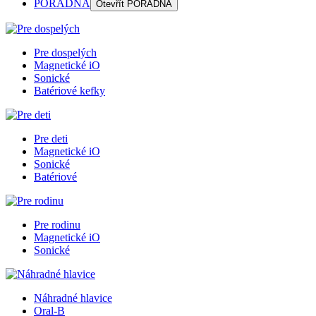
PORADŇA
Otevřít
PORADŇA
Pre dospelých
Magnetické iO
Sonické
Batériové kefky
Pre deti
Magnetické iO
Sonické
Batériové
Pre rodinu
Magnetické iO
Sonické
Náhradné hlavice
Oral-B