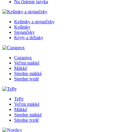
Na čistenie jazyka
Kelímky a stojančeky
Kelímky
Stojančeky
Kryty a držiaky
Curaprox
Veľmi mäkké
Mäkké
Stredne mäkké
Stredne tvrdé
TePe
Veľmi mäkké
Mäkké
Stredne mäkké
Stredne tvrdé