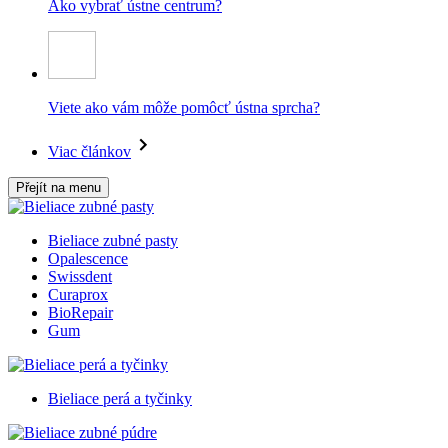
Ako vybrať ústne centrum?
Viete ako vám môže pomôcť ústna sprcha?
Viac článkov
Přejít na menu
Bieliace zubné pasty
Opalescence
Swissdent
Curaprox
BioRepair
Gum
Bieliace perá a tyčinky