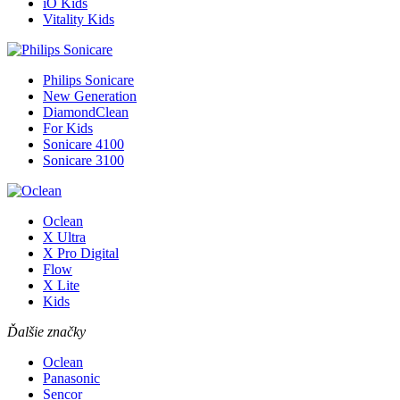
iO Kids
Vitality Kids
Philips Sonicare
New Generation
DiamondClean
For Kids
Sonicare 4100
Sonicare 3100
Oclean
X Ultra
X Pro Digital
Flow
X Lite
Kids
Ďalšie značky
Oclean
Panasonic
Sencor