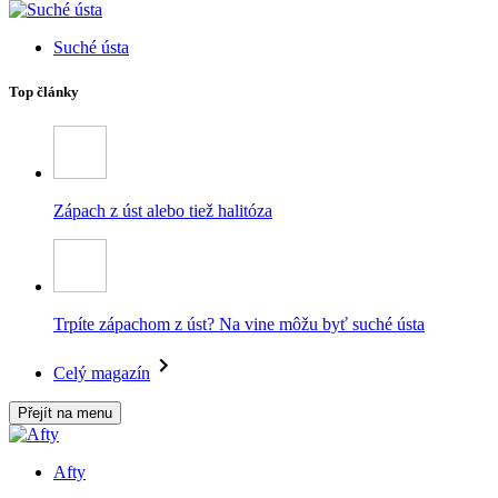
Suché ústa
Top články
Zápach z úst alebo tiež halitóza
Trpíte zápachom z úst? Na vine môžu byť suché ústa
Celý magazín
Přejít na menu
Afty