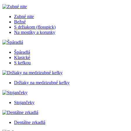
Zubné nite
Bežné
S držiakom (flosspick)
Na mostíky a korunky
Špáradlá
Klasické
S kefkou
Držiaky na medzizubné kefky
Stojančeky
Dentálne zrkadlá