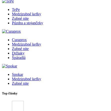
TePe
Medzizubné kefky
Zubné nite
Púzdra a stojančeky
Curaprox
Medzizubné kefky
Zubné nite
Držiaky
Špáradlá
Spokar
Medzizubné kefky
Zubné nite
Top články