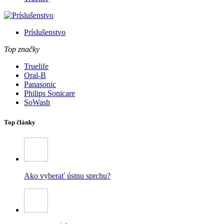
Príslušenstvo
Top značky
Truelife
Oral-B
Panasonic
Philips Sonicare
SoWash
Top články
Ako vyberať ústnu sprchu?