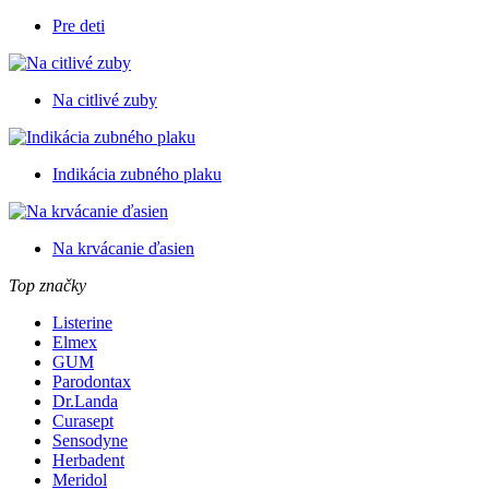
Pre deti
Na citlivé zuby
Indikácia zubného plaku
Na krvácanie ďasien
Top značky
Listerine
Elmex
GUM
Parodontax
Dr.Landa
Curasept
Sensodyne
Herbadent
Meridol