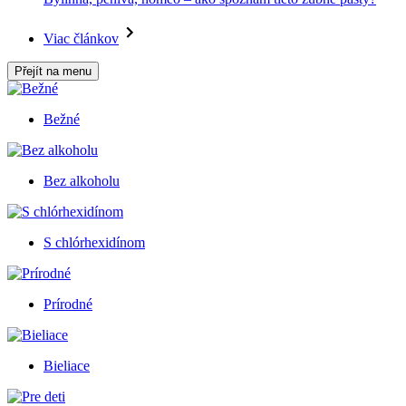
Viac článkov
Přejít na menu
Bežné
Bez alkoholu
S chlórhexidínom
Prírodné
Bieliace