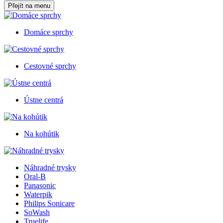
Přejít na menu
Domáce sprchy
Cestovné sprchy
Ústne centrá
Na kohútik
Náhradné trysky
Oral-B
Panasonic
Waterpik
Philips Sonicare
SoWash
Truelife