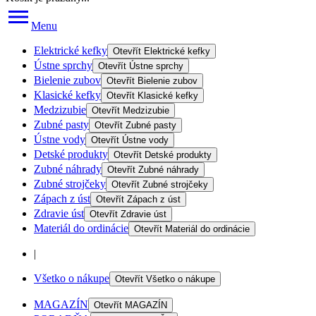
Menu
Elektrické kefky
Otevřít
Elektrické kefky
Ústne sprchy
Otevřít
Ústne sprchy
Bielenie zubov
Otevřít
Bielenie zubov
Klasické kefky
Otevřít
Klasické kefky
Medzizubie
Otevřít
Medzizubie
Zubné pasty
Otevřít
Zubné pasty
Ústne vody
Otevřít
Ústne vody
Detské produkty
Otevřít
Detské produkty
Zubné náhrady
Otevřít
Zubné náhrady
Zubné strojčeky
Otevřít
Zubné strojčeky
Zápach z úst
Otevřít
Zápach z úst
Zdravie úst
Otevřít
Zdravie úst
Materiál do ordinácie
Otevřít
Materiál do ordinácie
|
Všetko o nákupe
Otevřít
Všetko o nákupe
MAGAZÍN
Otevřít
MAGAZÍN