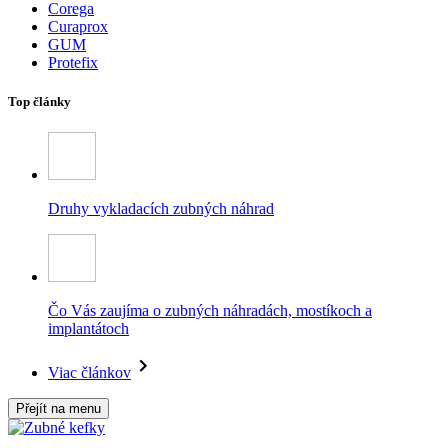
Corega
Curaprox
GUM
Protefix
Top články
Druhy vykladacích zubných náhrad
Čo Vás zaujíma o zubných náhradách, mostíkoch a
implantátoch
Viac článkov
Přejít na menu