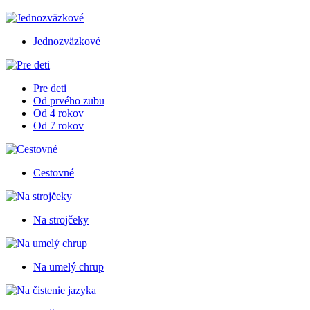
Jednozväzkové
Pre deti
Od prvého zubu
Od 4 rokov
Od 7 rokov
Cestovné
Na strojčeky
Na umelý chrup