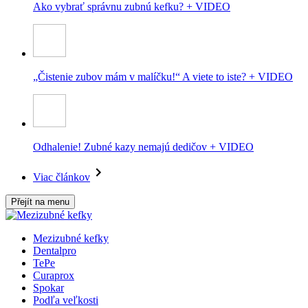
Ako vybrať správnu zubnú kefku? + VIDEO
„Čistenie zubov mám v malíčku!“ A viete to iste? + VIDEO
Odhalenie! Zubné kazy nemajú dedičov + VIDEO
Viac článkov
Přejít na menu
Mezizubné kefky
Dentalpro
TePe
Curaprox
Spokar
Podľa veľkosti