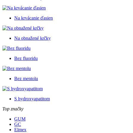
Na krvácanie ďasien
Na obnažené krčky
Bez fluoridu
Bez mentolu
S hydroxyapatitom
Top značky
GUM
GC
Elmex