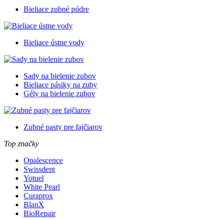
Bieliace zubné púdre
Bieliace ústne vody
Sady na bielenie zubov
Bieliace pásiky na zuby
Gély na bielenie zubov
Zubné pasty pre fajčiarov
Top značky
Opalescence
Swissdent
Yotuel
White Pearl
Curaprox
BlanX
BioRepair