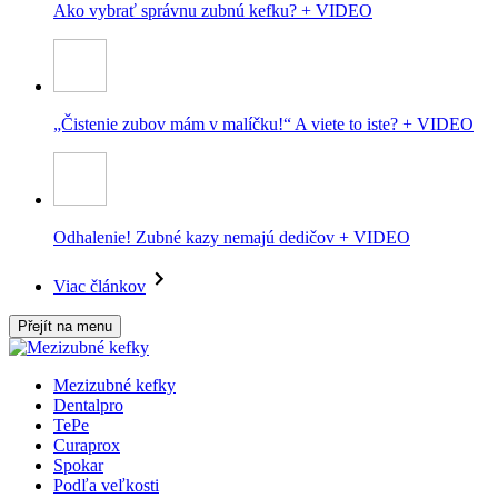
Ako vybrať správnu zubnú kefku? + VIDEO
„Čistenie zubov mám v malíčku!“ A viete to iste? + VIDEO
Odhalenie! Zubné kazy nemajú dedičov + VIDEO
Viac článkov
Přejít na menu
Mezizubné kefky
Dentalpro
TePe
Curaprox
Spokar
Podľa veľkosti