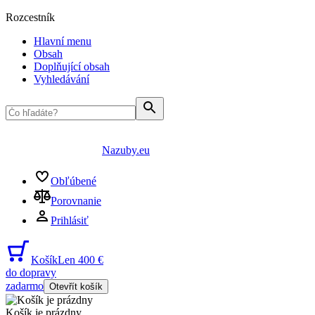
Rozcestník
Hlavní menu
Obsah
Doplňující obsah
Vyhledávání
Nazuby.eu
Obľúbené
Porovnanie
Prihlásiť
Košík
Len 400 €
do dopravy
zadarmo
Otevřít košík
Košík je prázdny
...