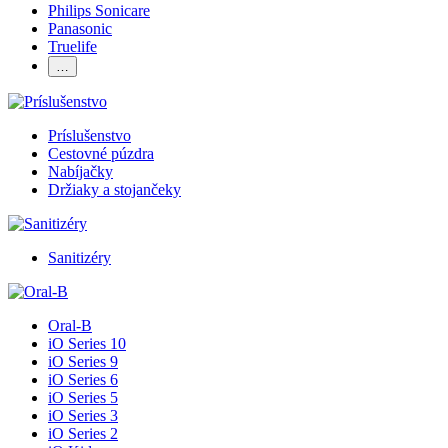
Philips Sonicare
Panasonic
Truelife
…
Príslušenstvo
Cestovné púzdra
Nabíjačky
Držiaky a stojančeky
Sanitizéry
Oral-B
iO Series 10
iO Series 9
iO Series 6
iO Series 5
iO Series 3
iO Series 2