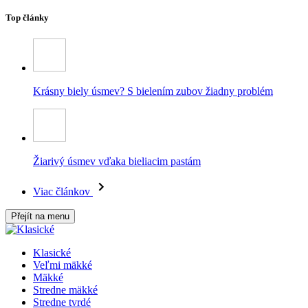
Top články
Krásny biely úsmev? S bielením zubov žiadny problém
Žiarivý úsmev vďaka bieliacim pastám
Viac článkov
Přejít na menu
Klasické
Veľmi mäkké
Mäkké
Stredne mäkké
Stredne tvrdé