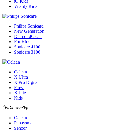
iO Kids
Vitality Kids
Philips Sonicare
New Generation
DiamondClean
For Kids
Sonicare 4100
Sonicare 3100
Oclean
X Ultra
X Pro Digital
Flow
X Lite
Kids
Ďalšie značky
Oclean
Panasonic
Sencor