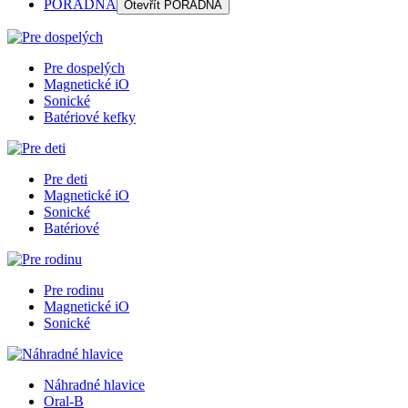
PORADŇA
Otevřít
PORADŇA
Pre dospelých
Magnetické iO
Sonické
Batériové kefky
Pre deti
Magnetické iO
Sonické
Batériové
Pre rodinu
Magnetické iO
Sonické
Náhradné hlavice
Oral-B