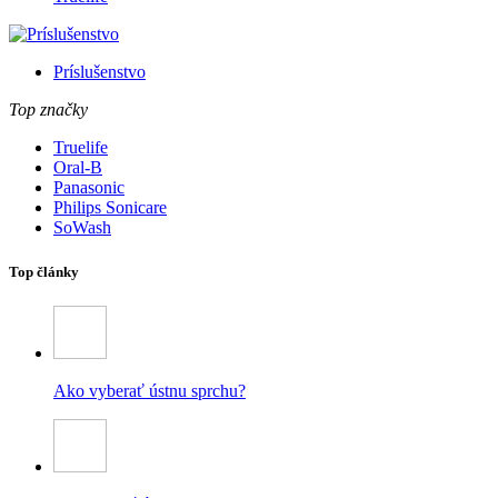
Príslušenstvo
Top značky
Truelife
Oral-B
Panasonic
Philips Sonicare
SoWash
Top články
Ako vyberať ústnu sprchu?