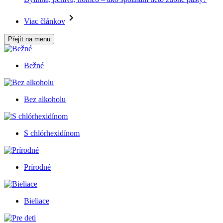
Viac článkov
Přejít na menu
Bežné
Bez alkoholu
S chlórhexidínom
Prírodné
Bieliace