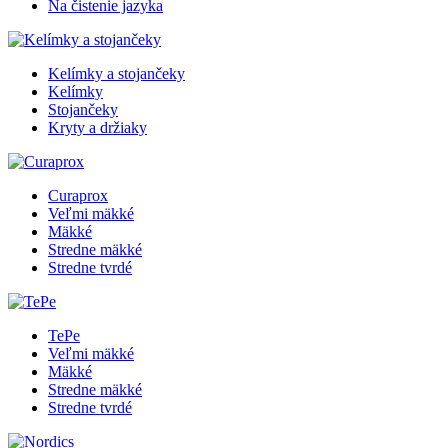
Na čistenie jazyka
Kelímky a stojančeky
Kelímky
Stojančeky
Kryty a držiaky
Curaprox
Veľmi mäkké
Mäkké
Stredne mäkké
Stredne tvrdé
TePe
Veľmi mäkké
Mäkké
Stredne mäkké
Stredne tvrdé