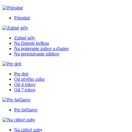
Prírodné
Zubné gély
Na čistenie kefkou
Na potieranie zubov a ďasien
Na prerezávanie zúbkov
Pre deti
Od prvého zubu
Od 4 rokov
Od 7 rokov
Pre fajčiarov
Na citlivé zuby