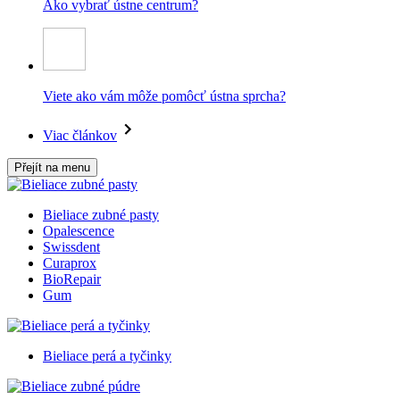
Ako vybrať ústne centrum?
Viete ako vám môže pomôcť ústna sprcha?
Viac článkov
Přejít na menu
Bieliace zubné pasty
Opalescence
Swissdent
Curaprox
BioRepair
Gum
Bieliace perá a tyčinky