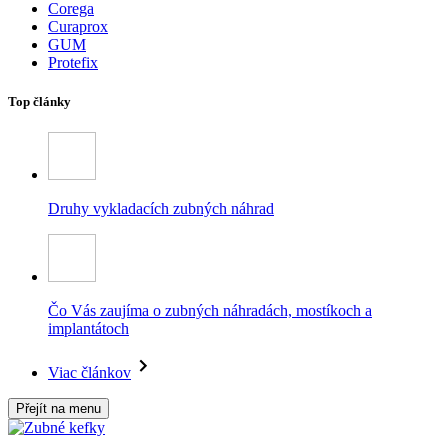
Corega
Curaprox
GUM
Protefix
Top články
Druhy vykladacích zubných náhrad
Čo Vás zaujíma o zubných náhradách, mostíkoch a
implantátoch
Viac článkov
Přejít na menu