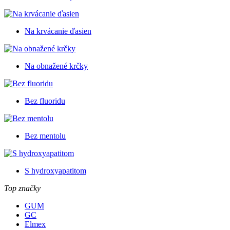
Na krvácanie ďasien
Na obnažené krčky
Bez fluoridu
Bez mentolu
S hydroxyapatitom
Top značky
GUM
GC
Elmex