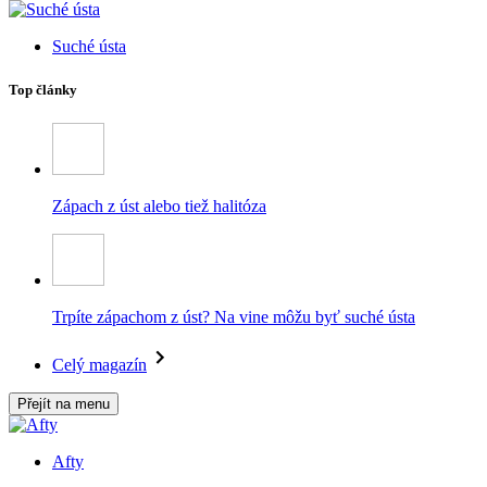
Suché ústa
Top články
Zápach z úst alebo tiež halitóza
Trpíte zápachom z úst? Na vine môžu byť suché ústa
Celý magazín
Přejít na menu
Afty