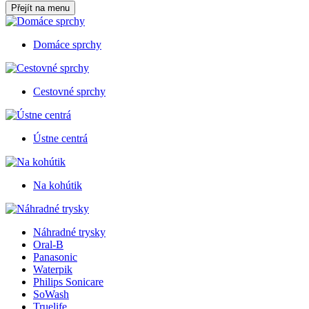
Přejít na menu
Domáce sprchy
Cestovné sprchy
Ústne centrá
Na kohútik
Náhradné trysky
Oral-B
Panasonic
Waterpik
Philips Sonicare
SoWash
Truelife