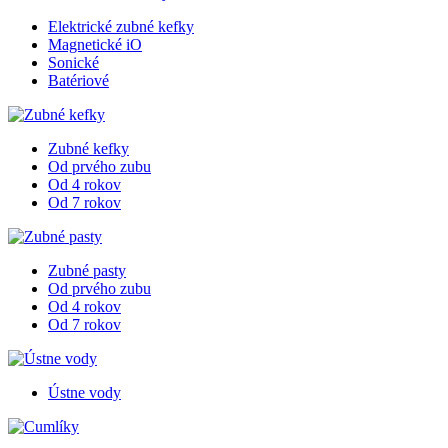
Elektrické zubné kefky
Magnetické iO
Sonické
Batériové
Zubné kefky
Od prvého zubu
Od 4 rokov
Od 7 rokov
Zubné pasty
Od prvého zubu
Od 4 rokov
Od 7 rokov
Ústne vody