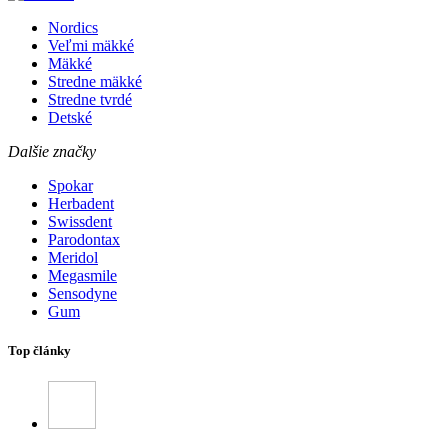
Nordics
Veľmi mäkké
Mäkké
Stredne mäkké
Stredne tvrdé
Detské
Dalšie značky
Spokar
Herbadent
Swissdent
Parodontax
Meridol
Megasmile
Sensodyne
Gum
Top články