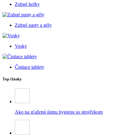
Zubné kefky
Zubné pasty a gély
Vosky
Čistiace tablety
Top články
Ako na sťaženú ústnu hygienu so strojčekom