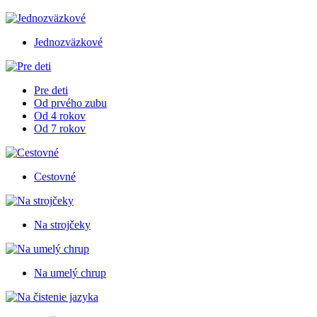
Jednozväzkové
Pre deti
Od prvého zubu
Od 4 rokov
Od 7 rokov
Cestovné
Na strojčeky
Na umelý chrup