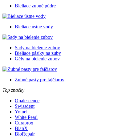
Bieliace zubné púdre
Bieliace ústne vody
Sady na bielenie zubov
Bieliace pásiky na zuby
Gély na bielenie zubov
Zubné pasty pre fajčiarov
Top značky
Opalescence
Swissdent
Yotuel
White Pearl
Curaprox
BlanX
BioRepair