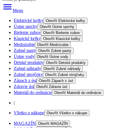
Menu
Elektrické kefky
Otevřít
Elektrické kefky
Ústne sprchy
Otevřít
Ústne sprchy
Bielenie zubov
Otevřít
Bielenie zubov
Klasické kefky
Otevřít
Klasické kefky
Medzizubie
Otevřít
Medzizubie
Zubné pasty
Otevřít
Zubné pasty
Ústne vody
Otevřít
Ústne vody
Detské produkty
Otevřít
Detské produkty
Zubné náhrady
Otevřít
Zubné náhrady
Zubné strojčeky
Otevřít
Zubné strojčeky
Zápach z úst
Otevřít
Zápach z úst
Zdravie úst
Otevřít
Zdravie úst
Materiál do ordinácie
Otevřít
Materiál do ordinácie
|
Všetko o nákupe
Otevřít
Všetko o nákupe
MAGAZÍN
Otevřít
MAGAZÍN