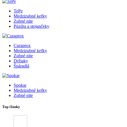
TePe
Medzizubné kefky
Zubné nite
Púzdra a stojančeky
Curaprox
Medzizubné kefky
Zubné nite
Držiaky
Špáradlá
Spokar
Medzizubné kefky
Zubné nite
Top články