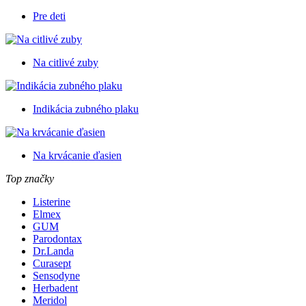
Pre deti
Na citlivé zuby
Indikácia zubného plaku
Na krvácanie ďasien
Top značky
Listerine
Elmex
GUM
Parodontax
Dr.Landa
Curasept
Sensodyne
Herbadent
Meridol