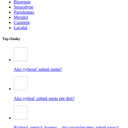
Biorepair
Sensodyne
Parodontax
Meridol
Curasept
Lacalut
Top články
Ako vyberať zubnú pastu?
Ako vybrať zubnú pastu pre deti?
Bylinná, penivá, homeo – ako spoznám tieto zubné pasty?