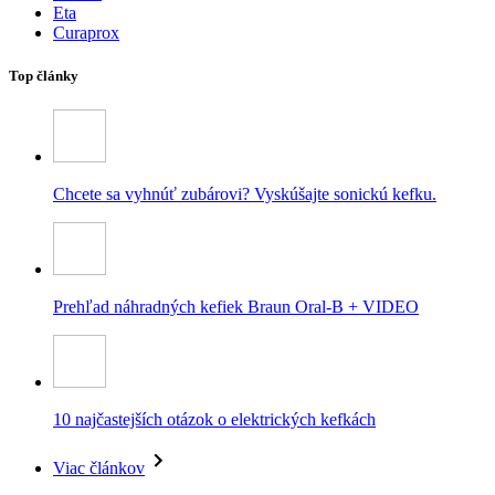
Eta
Curaprox
Top články
Chcete sa vyhnúť zubárovi? Vyskúšajte sonickú kefku.
Prehľad náhradných kefiek Braun Oral-B + VIDEO
10 najčastejších otázok o elektrických kefkách
Viac článkov