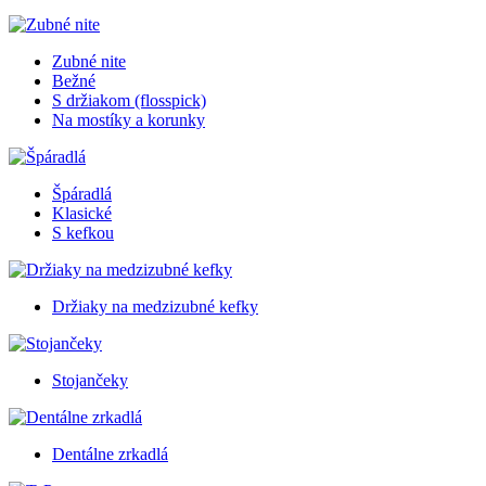
Zubné nite
Bežné
S držiakom (flosspick)
Na mostíky a korunky
Špáradlá
Klasické
S kefkou
Držiaky na medzizubné kefky
Stojančeky
Dentálne zrkadlá