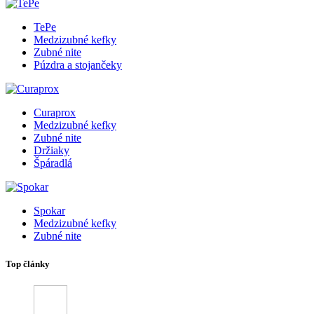
TePe
Medzizubné kefky
Zubné nite
Púzdra a stojančeky
Curaprox
Medzizubné kefky
Zubné nite
Držiaky
Špáradlá
Spokar
Medzizubné kefky
Zubné nite
Top články