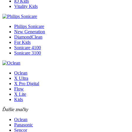
iO Kids
Vitality Kids
Philips Sonicare
New Generation
DiamondClean
For Kids
Sonicare 4100
Sonicare 3100
Oclean
X Ultra
X Pro Digital
Flow
X Lite
Kids
Ďalšie značky
Oclean
Panasonic
Sencor