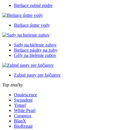
Bieliace zubné púdre
Bieliace ústne vody
Sady na bielenie zubov
Bieliace pásiky na zuby
Gély na bielenie zubov
Zubné pasty pre fajčiarov
Top značky
Opalescence
Swissdent
Yotuel
White Pearl
Curaprox
BlanX
BioRepair