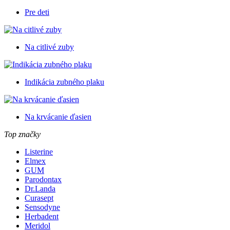
Pre deti
Na citlivé zuby
Indikácia zubného plaku
Na krvácanie ďasien
Top značky
Listerine
Elmex
GUM
Parodontax
Dr.Landa
Curasept
Sensodyne
Herbadent
Meridol