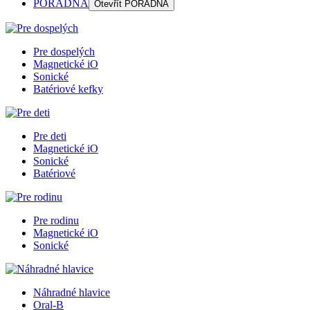
PORADŇA
Otevřít
PORADŇA
Pre dospelých
Magnetické iO
Sonické
Batériové kefky
Pre deti
Magnetické iO
Sonické
Batériové
Pre rodinu
Magnetické iO
Sonické
Náhradné hlavice
Oral-B