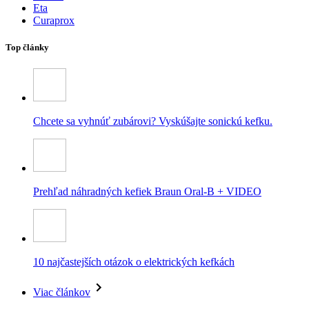
Eta
Curaprox
Top články
Chcete sa vyhnúť zubárovi? Vyskúšajte sonickú kefku.
Prehľad náhradných kefiek Braun Oral-B + VIDEO
10 najčastejších otázok o elektrických kefkách
Viac článkov