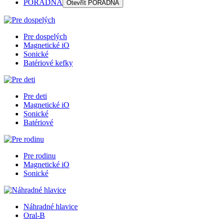
PORADŇA
Otevřít
PORADŇA
Pre dospelých
Magnetické iO
Sonické
Batériové kefky
Pre deti
Magnetické iO
Sonické
Batériové
Pre rodinu
Magnetické iO
Sonické
Náhradné hlavice
Oral-B