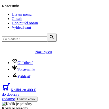
Rozcestník
Hlavní menu
Obsah
Doplňující obsah
Vyhledávání
Nazuby.eu
Obľúbené
Porovnanie
Prihlásiť
Košík
Len 400 €
do dopravy
zadarmo
Otevřít košík
Košík je prázdny
...