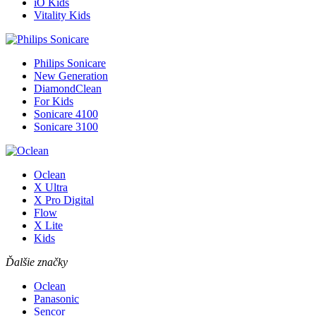
iO Kids
Vitality Kids
Philips Sonicare
New Generation
DiamondClean
For Kids
Sonicare 4100
Sonicare 3100
Oclean
X Ultra
X Pro Digital
Flow
X Lite
Kids
Ďalšie značky
Oclean
Panasonic
Sencor