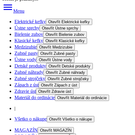
Menu
Elektrické kefky
Otevřít
Elektrické kefky
Ústne sprchy
Otevřít
Ústne sprchy
Bielenie zubov
Otevřít
Bielenie zubov
Klasické kefky
Otevřít
Klasické kefky
Medzizubie
Otevřít
Medzizubie
Zubné pasty
Otevřít
Zubné pasty
Ústne vody
Otevřít
Ústne vody
Detské produkty
Otevřít
Detské produkty
Zubné náhrady
Otevřít
Zubné náhrady
Zubné strojčeky
Otevřít
Zubné strojčeky
Zápach z úst
Otevřít
Zápach z úst
Zdravie úst
Otevřít
Zdravie úst
Materiál do ordinácie
Otevřít
Materiál do ordinácie
|
Všetko o nákupe
Otevřít
Všetko o nákupe
MAGAZÍN
Otevřít
MAGAZÍN