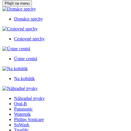
Přejít na menu
Domáce sprchy
Cestovné sprchy
Ústne centrá
Na kohútik
Náhradné trysky
Oral-B
Panasonic
Waterpik
Philips Sonicare
SoWash
Truelife