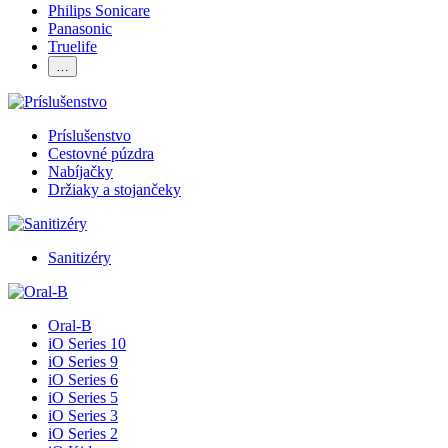
Philips Sonicare
Panasonic
Truelife
…
Príslušenstvo
Cestovné púzdra
Nabíjačky
Držiaky a stojančeky
Sanitizéry
Oral-B
iO Series 10
iO Series 9
iO Series 6
iO Series 5
iO Series 3
iO Series 2