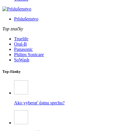
Príslušenstvo
Top značky
Truelife
Oral-B
Panasonic
Philips Sonicare
SoWash
Top články
Ako vyberať ústnu sprchu?