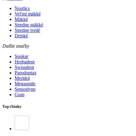
Nordics
Veľmi mäkké
Mäkké
Stredne mäkké
Stredne tvrdé
Detské
Dalšie značky
Spokar
Herbadent
Swissdent
Parodontax
Meridol
Megasmile
Sensodyne
Gum
Top články