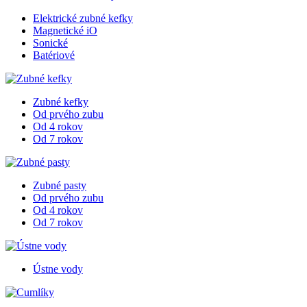
Elektrické zubné kefky
Magnetické iO
Sonické
Batériové
Zubné kefky
Od prvého zubu
Od 4 rokov
Od 7 rokov
Zubné pasty
Od prvého zubu
Od 4 rokov
Od 7 rokov
Ústne vody