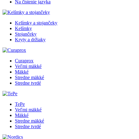
Na čistenie jazyka
Kelímky a stojančeky
Kelímky
Stojančeky
Kryty a držiaky
Curaprox
Veľmi mäkké
Mäkké
Stredne mäkké
Stredne tvrdé
TePe
Veľmi mäkké
Mäkké
Stredne mäkké
Stredne tvrdé