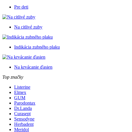
Pre deti
Na citlivé zuby
Indikácia zubného plaku
Na krvácanie ďasien
Top značky
Listerine
Elmex
GUM
Parodontax
Dr.Landa
Curasept
Sensodyne
Herbadent
Meridol