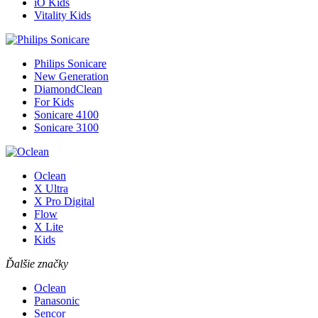
iO Kids
Vitality Kids
Philips Sonicare
New Generation
DiamondClean
For Kids
Sonicare 4100
Sonicare 3100
Oclean
X Ultra
X Pro Digital
Flow
X Lite
Kids
Ďalšie značky
Oclean
Panasonic
Sencor