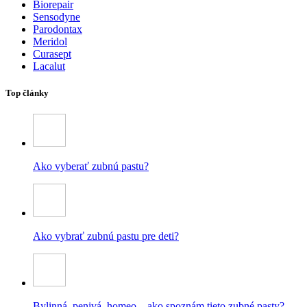
Biorepair
Sensodyne
Parodontax
Meridol
Curasept
Lacalut
Top články
Ako vyberať zubnú pastu?
Ako vybrať zubnú pastu pre deti?
Bylinná, penivá, homeo – ako spoznám tieto zubné pasty?