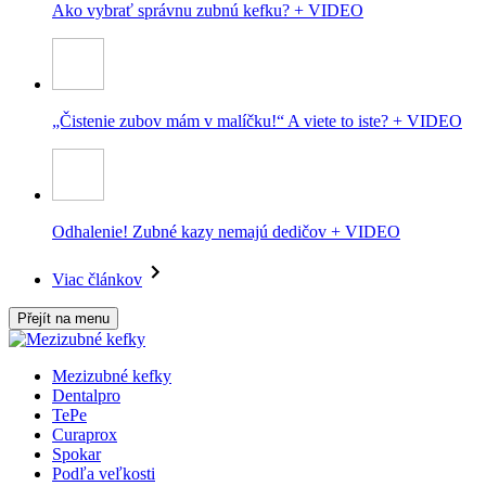
Ako vybrať správnu zubnú kefku? + VIDEO
„Čistenie zubov mám v malíčku!“ A viete to iste? + VIDEO
Odhalenie! Zubné kazy nemajú dedičov + VIDEO
Viac článkov
Přejít na menu
Mezizubné kefky
Dentalpro
TePe
Curaprox
Spokar
Podľa veľkosti