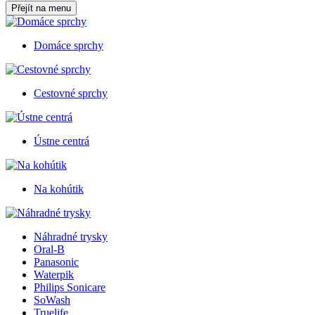
Přejít na menu
Domáce sprchy
Cestovné sprchy
Ústne centrá
Na kohútik
Náhradné trysky
Oral-B
Panasonic
Waterpik
Philips Sonicare
SoWash
Truelife