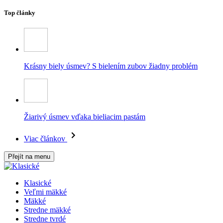
Top články
Krásny biely úsmev? S bielením zubov žiadny problém
Žiarivý úsmev vďaka bieliacim pastám
Viac článkov
Přejít na menu
Klasické
Veľmi mäkké
Mäkké
Stredne mäkké
Stredne tvrdé