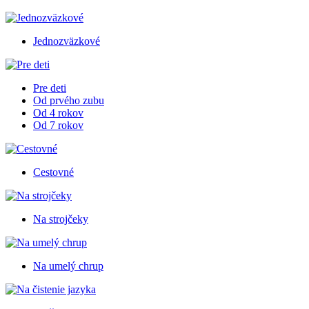
Jednozväzkové
Pre deti
Od prvého zubu
Od 4 rokov
Od 7 rokov
Cestovné
Na strojčeky
Na umelý chrup