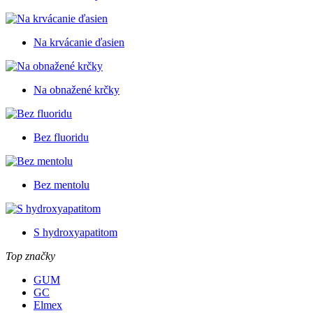
Na krvácanie ďasien
Na obnažené krčky
Bez fluoridu
Bez mentolu
S hydroxyapatitom
Top značky
GUM
GC
Elmex