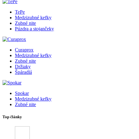
TePe
Medzizubné kefky
Zubné nite
Púzdra a stojančeky
Curaprox
Medzizubné kefky
Zubné nite
Držiaky
Špáradlá
Spokar
Medzizubné kefky
Zubné nite
Top články