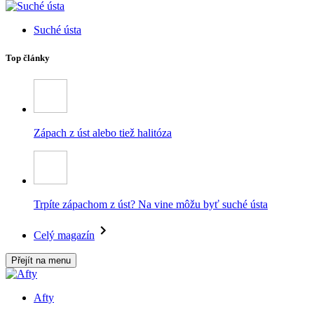
Suché ústa
Top články
Zápach z úst alebo tiež halitóza
Trpíte zápachom z úst? Na vine môžu byť suché ústa
Celý magazín
Přejít na menu
Afty