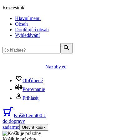
Rozcestník
Hlavní menu
Obsah
Doplňující obsah
Vyhledávání
Nazuby.eu
Obľúbené
Porovnanie
Prihlásiť
Košík
Len 400 €
do dopravy
zadarmo
Otevřít košík
Košík je prázdny
...