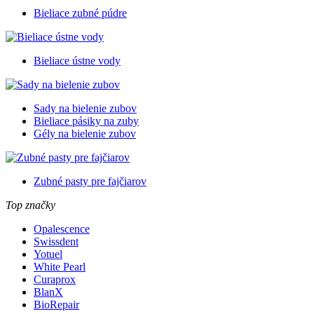
Bieliace zubné púdre
Bieliace ústne vody
Sady na bielenie zubov
Bieliace pásiky na zuby
Gély na bielenie zubov
Zubné pasty pre fajčiarov
Top značky
Opalescence
Swissdent
Yotuel
White Pearl
Curaprox
BlanX
BioRepair