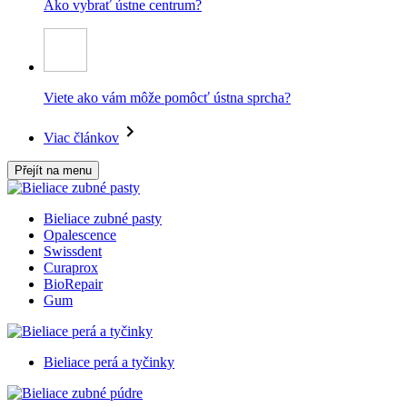
Ako vybrať ústne centrum?
Viete ako vám môže pomôcť ústna sprcha?
Viac článkov
Přejít na menu
Bieliace zubné pasty
Opalescence
Swissdent
Curaprox
BioRepair
Gum
Bieliace perá a tyčinky