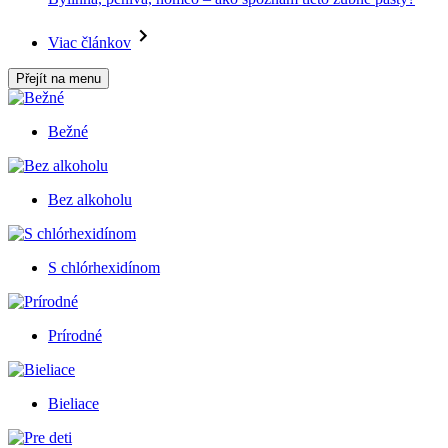
Viac článkov
Přejít na menu
Bežné
Bez alkoholu
S chlórhexidínom
Prírodné
Bieliace