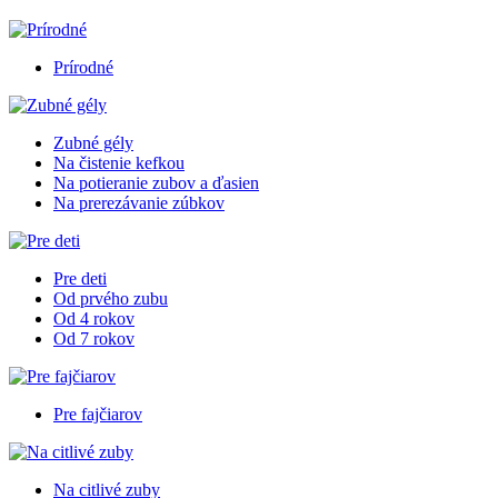
Prírodné
Zubné gély
Na čistenie kefkou
Na potieranie zubov a ďasien
Na prerezávanie zúbkov
Pre deti
Od prvého zubu
Od 4 rokov
Od 7 rokov
Pre fajčiarov
Na citlivé zuby