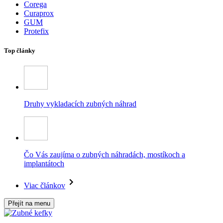
Corega
Curaprox
GUM
Protefix
Top články
Druhy vykladacích zubných náhrad
Čo Vás zaujíma o zubných náhradách, mostíkoch a
implantátoch
Viac článkov
Přejít na menu