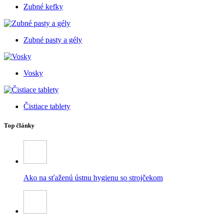
Zubné kefky
Zubné pasty a gély
Vosky
Čistiace tablety
Top články
Ako na sťaženú ústnu hygienu so strojčekom