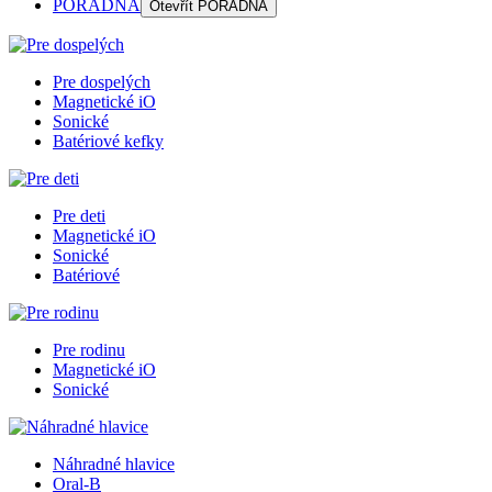
PORADŇA
Otevřít
PORADŇA
Pre dospelých
Magnetické iO
Sonické
Batériové kefky
Pre deti
Magnetické iO
Sonické
Batériové
Pre rodinu
Magnetické iO
Sonické
Náhradné hlavice
Oral-B