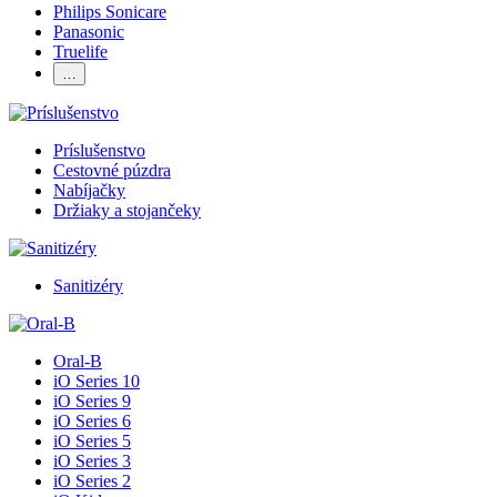
Philips Sonicare
Panasonic
Truelife
…
Príslušenstvo
Cestovné púzdra
Nabíjačky
Držiaky a stojančeky
Sanitizéry
Oral-B
iO Series 10
iO Series 9
iO Series 6
iO Series 5
iO Series 3
iO Series 2