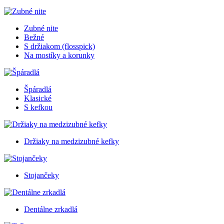
Zubné nite
Bežné
S držiakom (flosspick)
Na mostíky a korunky
Špáradlá
Klasické
S kefkou
Držiaky na medzizubné kefky
Stojančeky
Dentálne zrkadlá