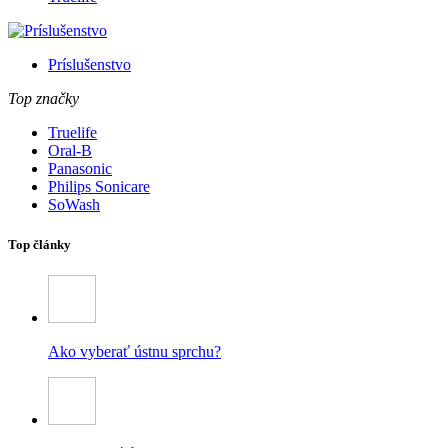
Príslušenstvo
Top značky
Truelife
Oral-B
Panasonic
Philips Sonicare
SoWash
Top články
Ako vyberať ústnu sprchu?