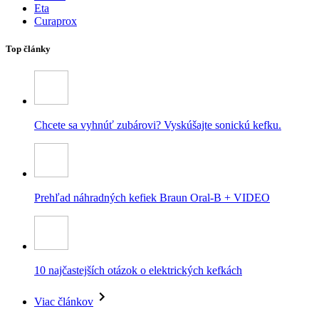
Eta
Curaprox
Top články
Chcete sa vyhnúť zubárovi? Vyskúšajte sonickú kefku.
Prehľad náhradných kefiek Braun Oral-B + VIDEO
10 najčastejších otázok o elektrických kefkách
Viac článkov