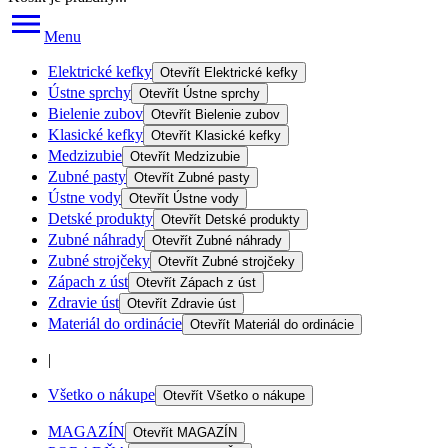
Menu
Elektrické kefky
Otevřít
Elektrické kefky
Ústne sprchy
Otevřít
Ústne sprchy
Bielenie zubov
Otevřít
Bielenie zubov
Klasické kefky
Otevřít
Klasické kefky
Medzizubie
Otevřít
Medzizubie
Zubné pasty
Otevřít
Zubné pasty
Ústne vody
Otevřít
Ústne vody
Detské produkty
Otevřít
Detské produkty
Zubné náhrady
Otevřít
Zubné náhrady
Zubné strojčeky
Otevřít
Zubné strojčeky
Zápach z úst
Otevřít
Zápach z úst
Zdravie úst
Otevřít
Zdravie úst
Materiál do ordinácie
Otevřít
Materiál do ordinácie
|
Všetko o nákupe
Otevřít
Všetko o nákupe
MAGAZÍN
Otevřít
MAGAZÍN