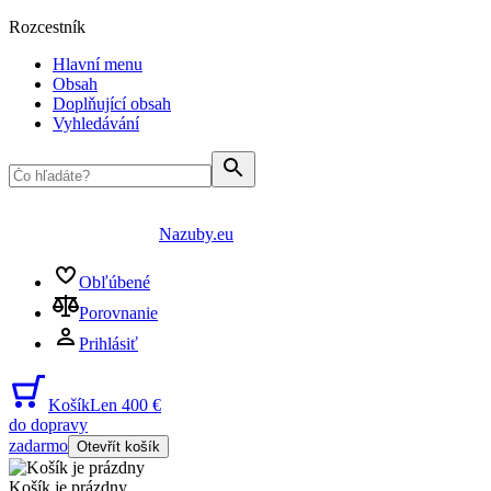
Rozcestník
Hlavní menu
Obsah
Doplňující obsah
Vyhledávání
Nazuby.eu
Obľúbené
Porovnanie
Prihlásiť
Košík
Len 400 €
do dopravy
zadarmo
Otevřít košík
Košík je prázdny
...