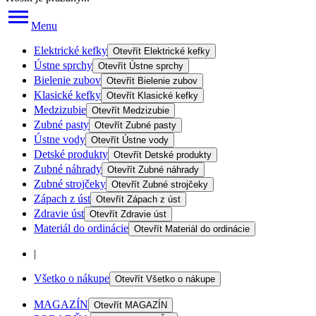
Menu
Elektrické kefky
Otevřít
Elektrické kefky
Ústne sprchy
Otevřít
Ústne sprchy
Bielenie zubov
Otevřít
Bielenie zubov
Klasické kefky
Otevřít
Klasické kefky
Medzizubie
Otevřít
Medzizubie
Zubné pasty
Otevřít
Zubné pasty
Ústne vody
Otevřít
Ústne vody
Detské produkty
Otevřít
Detské produkty
Zubné náhrady
Otevřít
Zubné náhrady
Zubné strojčeky
Otevřít
Zubné strojčeky
Zápach z úst
Otevřít
Zápach z úst
Zdravie úst
Otevřít
Zdravie úst
Materiál do ordinácie
Otevřít
Materiál do ordinácie
|
Všetko o nákupe
Otevřít
Všetko o nákupe
MAGAZÍN
Otevřít
MAGAZÍN