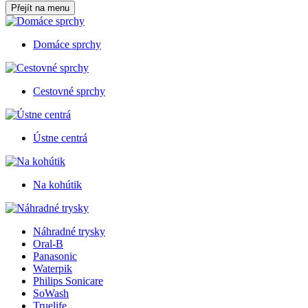
Přejít na menu
Domáce sprchy
Cestovné sprchy
Ústne centrá
Na kohútik
Náhradné trysky
Oral-B
Panasonic
Waterpik
Philips Sonicare
SoWash
Truelife