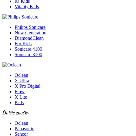
iO Kids
Vitality Kids
Philips Sonicare
New Generation
DiamondClean
For Kids
Sonicare 4100
Sonicare 3100
Oclean
X Ultra
X Pro Digital
Flow
X Lite
Kids
Ďalšie značky
Oclean
Panasonic
Sencor