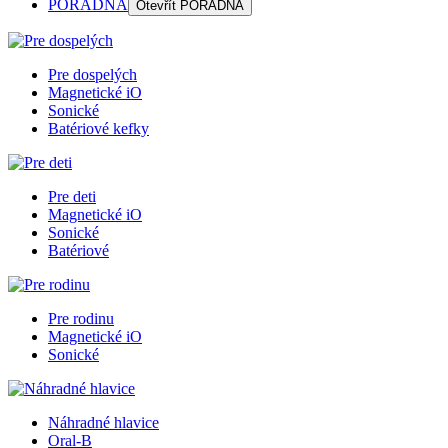
PORADŇA
Otevřít
PORADŇA
Pre dospelých
Magnetické iO
Sonické
Batériové kefky
Pre deti
Magnetické iO
Sonické
Batériové
Pre rodinu
Magnetické iO
Sonické
Náhradné hlavice
Oral-B