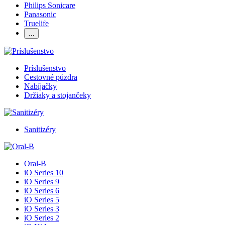
Philips Sonicare
Panasonic
Truelife
…
Príslušenstvo
Cestovné púzdra
Nabíjačky
Držiaky a stojančeky
Sanitizéry
Oral-B
iO Series 10
iO Series 9
iO Series 6
iO Series 5
iO Series 3
iO Series 2