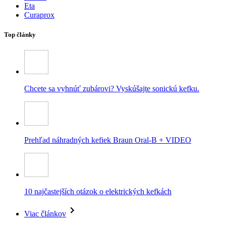
Eta
Curaprox
Top články
Chcete sa vyhnúť zubárovi? Vyskúšajte sonickú kefku.
Prehľad náhradných kefiek Braun Oral-B + VIDEO
10 najčastejších otázok o elektrických kefkách
Viac článkov