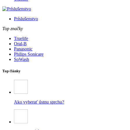
Príslušenstvo
Top značky
Truelife
Oral-B
Panasonic
Philips Sonicare
SoWash
Top články
Ako vyberať ústnu sprchu?