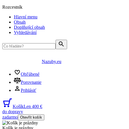
Rozcestník
Hlavní menu
Obsah
Doplňující obsah
Vyhledávání
Nazuby.eu
Obľúbené
Porovnanie
Prihlásiť
Košík
Len 400 €
do dopravy
zadarmo
Otevřít košík
Košík je prázdny
...