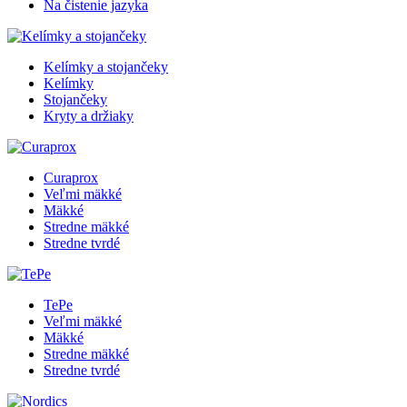
Na čistenie jazyka
Kelímky a stojančeky
Kelímky
Stojančeky
Kryty a držiaky
Curaprox
Veľmi mäkké
Mäkké
Stredne mäkké
Stredne tvrdé
TePe
Veľmi mäkké
Mäkké
Stredne mäkké
Stredne tvrdé