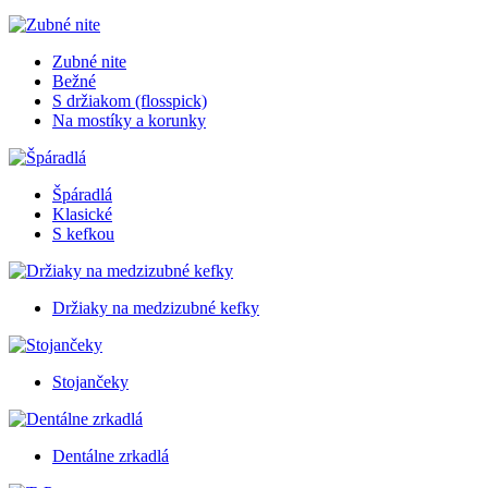
Zubné nite
Bežné
S držiakom (flosspick)
Na mostíky a korunky
Špáradlá
Klasické
S kefkou
Držiaky na medzizubné kefky
Stojančeky
Dentálne zrkadlá