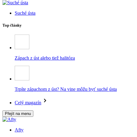
Suché ústa
Top články
Zápach z úst alebo tiež halitóza
Trpíte zápachom z úst? Na vine môžu byť suché ústa
Celý magazín
Přejít na menu
Afty