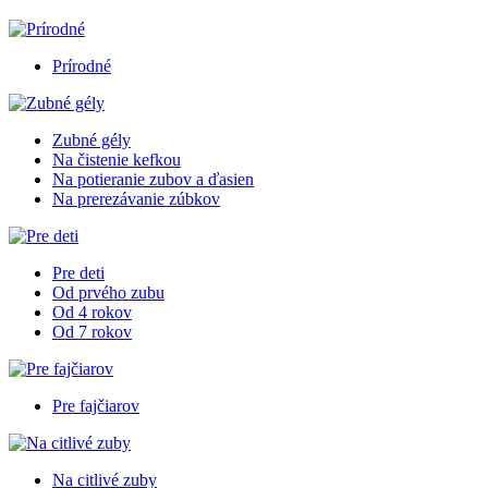
Prírodné
Zubné gély
Na čistenie kefkou
Na potieranie zubov a ďasien
Na prerezávanie zúbkov
Pre deti
Od prvého zubu
Od 4 rokov
Od 7 rokov
Pre fajčiarov
Na citlivé zuby