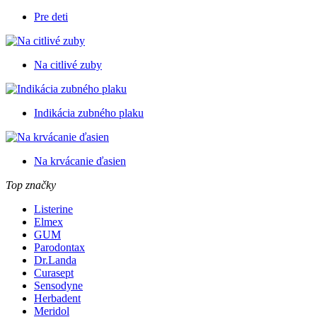
Pre deti
Na citlivé zuby
Indikácia zubného plaku
Na krvácanie ďasien
Top značky
Listerine
Elmex
GUM
Parodontax
Dr.Landa
Curasept
Sensodyne
Herbadent
Meridol