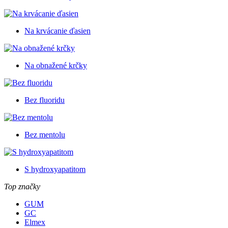
Na krvácanie ďasien
Na obnažené krčky
Bez fluoridu
Bez mentolu
S hydroxyapatitom
Top značky
GUM
GC
Elmex