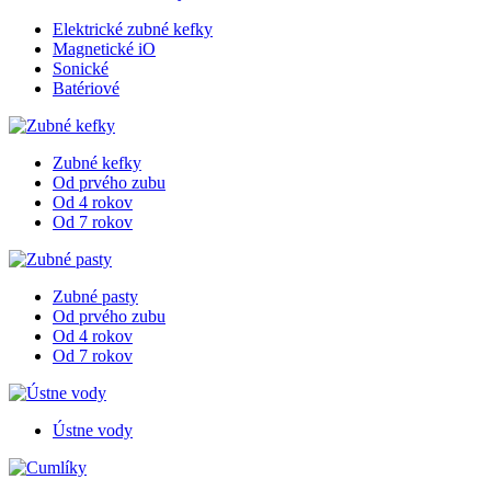
Elektrické zubné kefky
Magnetické iO
Sonické
Batériové
Zubné kefky
Od prvého zubu
Od 4 rokov
Od 7 rokov
Zubné pasty
Od prvého zubu
Od 4 rokov
Od 7 rokov
Ústne vody