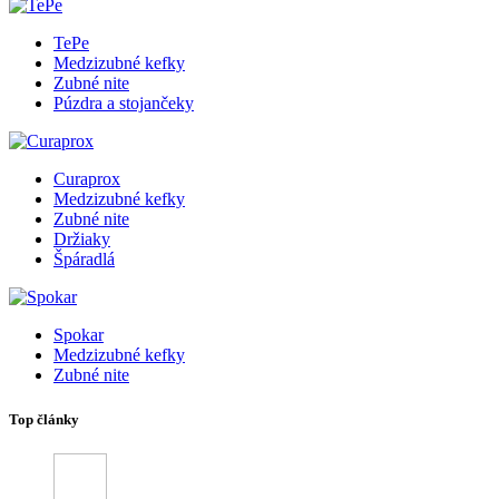
TePe
Medzizubné kefky
Zubné nite
Púzdra a stojančeky
Curaprox
Medzizubné kefky
Zubné nite
Držiaky
Špáradlá
Spokar
Medzizubné kefky
Zubné nite
Top články