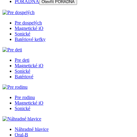
PORADŇA
Otevřít
PORADŇA
Pre dospelých
Magnetické iO
Sonické
Batériové kefky
Pre deti
Magnetické iO
Sonické
Batériové
Pre rodinu
Magnetické iO
Sonické
Náhradné hlavice
Oral-B