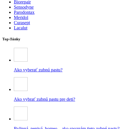
Biorepair
Sensodyne
Parodontax
Meridol
Curasept
Lacalut
Top články
Ako vyberať zubnú pastu?
Ako vybrať zubnú pastu pre deti?
Bylinná, penivá, homeo – ako spoznám tieto zubné pasty?