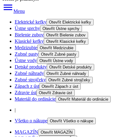
Menu
Elektrické kefky
Otevřít
Elektrické kefky
Ústne sprchy
Otevřít
Ústne sprchy
Bielenie zubov
Otevřít
Bielenie zubov
Klasické kefky
Otevřít
Klasické kefky
Medzizubie
Otevřít
Medzizubie
Zubné pasty
Otevřít
Zubné pasty
Ústne vody
Otevřít
Ústne vody
Detské produkty
Otevřít
Detské produkty
Zubné náhrady
Otevřít
Zubné náhrady
Zubné strojčeky
Otevřít
Zubné strojčeky
Zápach z úst
Otevřít
Zápach z úst
Zdravie úst
Otevřít
Zdravie úst
Materiál do ordinácie
Otevřít
Materiál do ordinácie
|
Všetko o nákupe
Otevřít
Všetko o nákupe
MAGAZÍN
Otevřít
MAGAZÍN