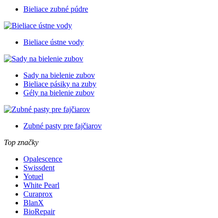
Bieliace zubné púdre
Bieliace ústne vody
Sady na bielenie zubov
Bieliace pásiky na zuby
Gély na bielenie zubov
Zubné pasty pre fajčiarov
Top značky
Opalescence
Swissdent
Yotuel
White Pearl
Curaprox
BlanX
BioRepair