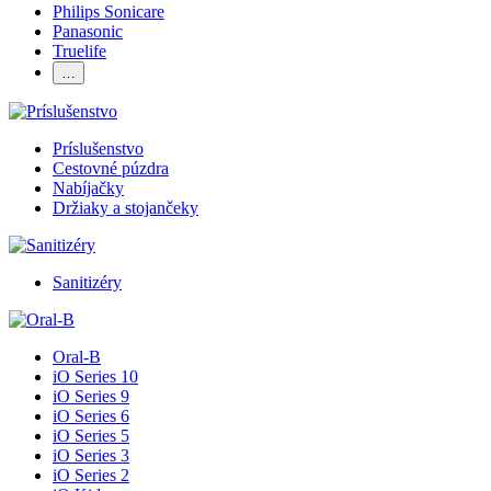
Philips Sonicare
Panasonic
Truelife
…
Príslušenstvo
Cestovné púzdra
Nabíjačky
Držiaky a stojančeky
Sanitizéry
Oral-B
iO Series 10
iO Series 9
iO Series 6
iO Series 5
iO Series 3
iO Series 2