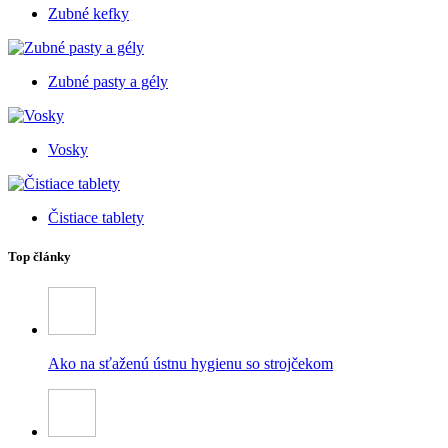
Zubné kefky
Zubné pasty a gély
Vosky
Čistiace tablety
Top články
Ako na sťaženú ústnu hygienu so strojčekom