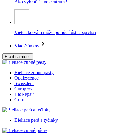
Ako vybrať ústne centrum?
Viete ako vám môže pomôcť ústna sprcha?
Viac článkov
Přejít na menu
Bieliace zubné pasty
Opalescence
Swissdent
Curaprox
BioRepair
Gum
Bieliace perá a tyčinky