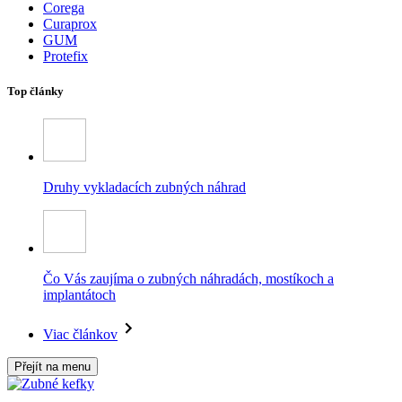
Corega
Curaprox
GUM
Protefix
Top články
Druhy vykladacích zubných náhrad
Čo Vás zaujíma o zubných náhradách, mostíkoch a
implantátoch
Viac článkov
Přejít na menu