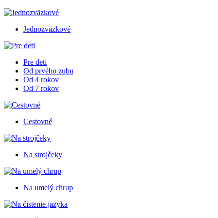
Jednozväzkové
Pre deti
Od prvého zubu
Od 4 rokov
Od 7 rokov
Cestovné
Na strojčeky
Na umelý chrup