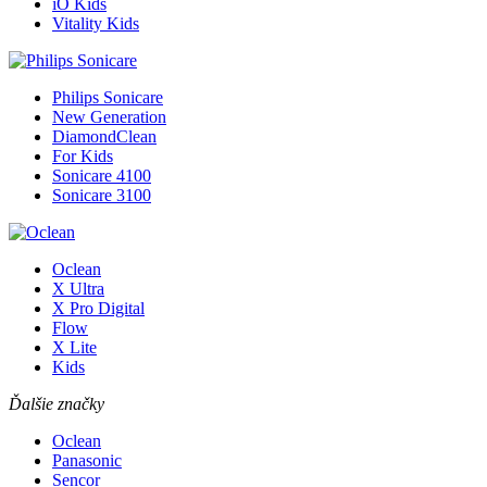
iO Kids
Vitality Kids
Philips Sonicare
New Generation
DiamondClean
For Kids
Sonicare 4100
Sonicare 3100
Oclean
X Ultra
X Pro Digital
Flow
X Lite
Kids
Ďalšie značky
Oclean
Panasonic
Sencor