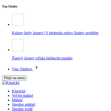
Top články
Krásny biely úsmev? S bielením zubov žiadny problém
Žiarivý úsmev vďaka bieliacim pastám
Viac článkov
Přejít na menu
Klasické
Veľmi mäkké
Mäkké
Stredne mäkké
Stredne tvrdé