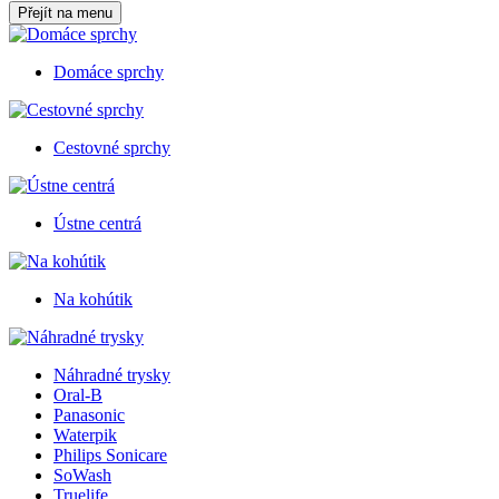
Přejít na menu
Domáce sprchy
Cestovné sprchy
Ústne centrá
Na kohútik
Náhradné trysky
Oral-B
Panasonic
Waterpik
Philips Sonicare
SoWash
Truelife