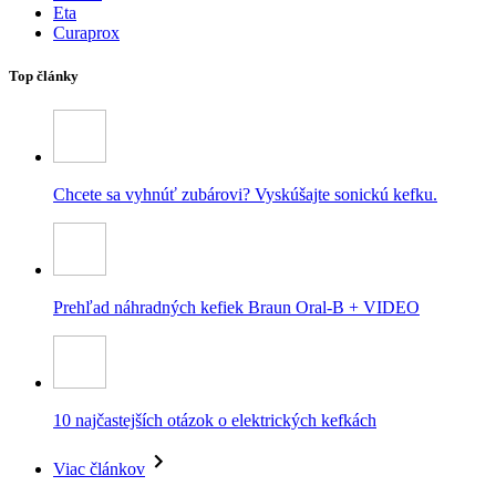
Eta
Curaprox
Top články
Chcete sa vyhnúť zubárovi? Vyskúšajte sonickú kefku.
Prehľad náhradných kefiek Braun Oral-B + VIDEO
10 najčastejších otázok o elektrických kefkách
Viac článkov