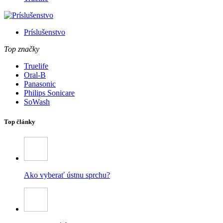
Príslušenstvo
Top značky
Truelife
Oral-B
Panasonic
Philips Sonicare
SoWash
Top články
Ako vyberať ústnu sprchu?