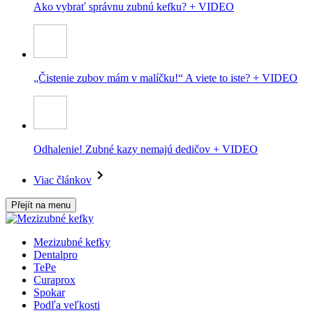
Ako vybrať správnu zubnú kefku? + VIDEO
„Čistenie zubov mám v malíčku!“ A viete to iste? + VIDEO
Odhalenie! Zubné kazy nemajú dedičov + VIDEO
Viac článkov
Přejít na menu
Mezizubné kefky
Dentalpro
TePe
Curaprox
Spokar
Podľa veľkosti