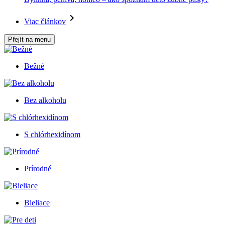
Viac článkov
Přejít na menu
Bežné
Bez alkoholu
S chlórhexidínom
Prírodné
Bieliace