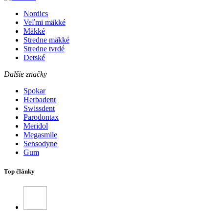
Nordics
Veľmi mäkké
Mäkké
Stredne mäkké
Stredne tvrdé
Detské
Dalšie značky
Spokar
Herbadent
Swissdent
Parodontax
Meridol
Megasmile
Sensodyne
Gum
Top články