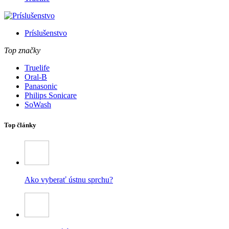
Príslušenstvo
Top značky
Truelife
Oral-B
Panasonic
Philips Sonicare
SoWash
Top články
Ako vyberať ústnu sprchu?