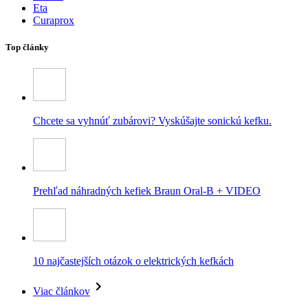
Eta
Curaprox
Top články
Chcete sa vyhnúť zubárovi? Vyskúšajte sonickú kefku.
Prehľad náhradných kefiek Braun Oral-B + VIDEO
10 najčastejších otázok o elektrických kefkách
Viac článkov