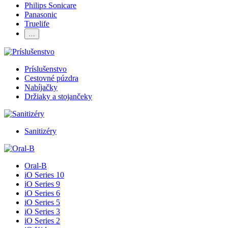
Philips Sonicare
Panasonic
Truelife
…
Príslušenstvo
Cestovné púzdra
Nabíjačky
Držiaky a stojančeky
Sanitizéry
Oral-B
iO Series 10
iO Series 9
iO Series 6
iO Series 5
iO Series 3
iO Series 2