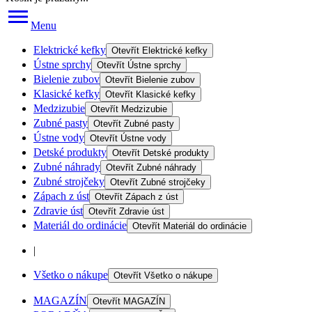
Menu
Elektrické kefky
Otevřít
Elektrické kefky
Ústne sprchy
Otevřít
Ústne sprchy
Bielenie zubov
Otevřít
Bielenie zubov
Klasické kefky
Otevřít
Klasické kefky
Medzizubie
Otevřít
Medzizubie
Zubné pasty
Otevřít
Zubné pasty
Ústne vody
Otevřít
Ústne vody
Detské produkty
Otevřít
Detské produkty
Zubné náhrady
Otevřít
Zubné náhrady
Zubné strojčeky
Otevřít
Zubné strojčeky
Zápach z úst
Otevřít
Zápach z úst
Zdravie úst
Otevřít
Zdravie úst
Materiál do ordinácie
Otevřít
Materiál do ordinácie
|
Všetko o nákupe
Otevřít
Všetko o nákupe
MAGAZÍN
Otevřít
MAGAZÍN