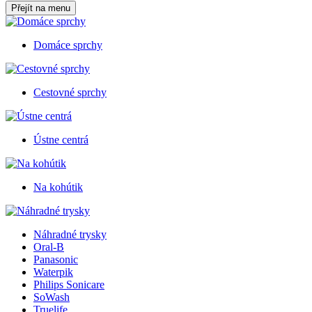
Přejít na menu
Domáce sprchy
Cestovné sprchy
Ústne centrá
Na kohútik
Náhradné trysky
Oral-B
Panasonic
Waterpik
Philips Sonicare
SoWash
Truelife