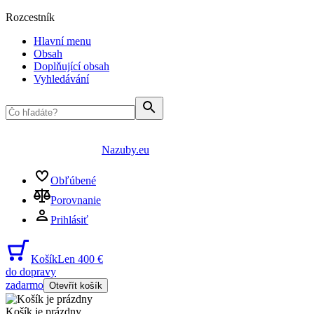
Rozcestník
Hlavní menu
Obsah
Doplňující obsah
Vyhledávání
Nazuby.eu
Obľúbené
Porovnanie
Prihlásiť
Košík
Len 400 €
do dopravy
zadarmo
Otevřít košík
Košík je prázdny
...