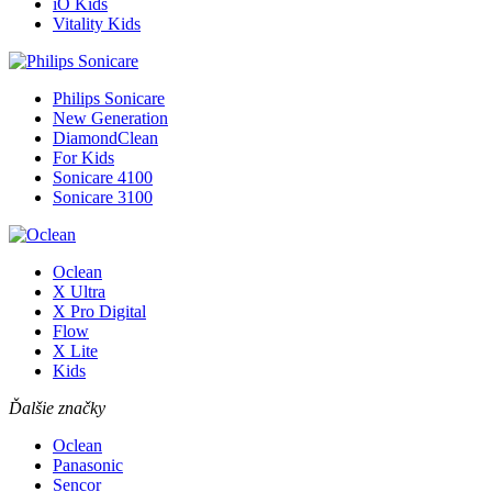
iO Kids
Vitality Kids
Philips Sonicare
New Generation
DiamondClean
For Kids
Sonicare 4100
Sonicare 3100
Oclean
X Ultra
X Pro Digital
Flow
X Lite
Kids
Ďalšie značky
Oclean
Panasonic
Sencor