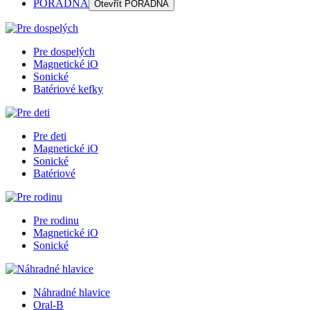
PORADŇA
Otevřít
PORADŇA
Pre dospelých
Magnetické iO
Sonické
Batériové kefky
Pre deti
Magnetické iO
Sonické
Batériové
Pre rodinu
Magnetické iO
Sonické
Náhradné hlavice
Oral-B