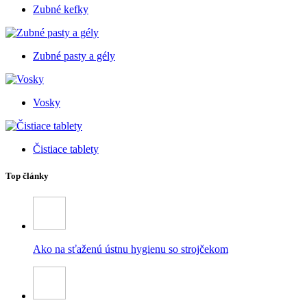
Zubné kefky
Zubné pasty a gély
Vosky
Čistiace tablety
Top články
Ako na sťaženú ústnu hygienu so strojčekom