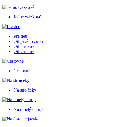
Jednozväzkové
Pre deti
Od prvého zubu
Od 4 rokov
Od 7 rokov
Cestovné
Na strojčeky
Na umelý chrup