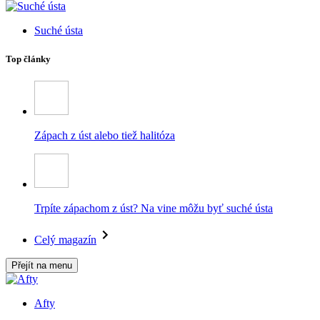
Suché ústa
Top články
Zápach z úst alebo tiež halitóza
Trpíte zápachom z úst? Na vine môžu byť suché ústa
Celý magazín
Přejít na menu
Afty