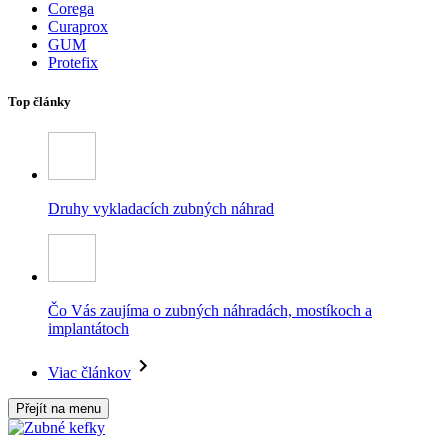
Corega
Curaprox
GUM
Protefix
Top články
Druhy vykladacích zubných náhrad
Čo Vás zaujíma o zubných náhradách, mostíkoch a
implantátoch
Viac článkov
Přejít na menu