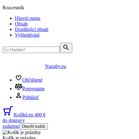
Rozcestník
Hlavní menu
Obsah
Doplňující obsah
Vyhledávání
Nazuby.eu
Obľúbené
Porovnanie
Prihlásiť
Košík
Len 400 €
do dopravy
zadarmo
Otevřít košík
Košík je prázdny
...