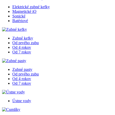
Elektrické zubné kefky
Magnetické iO
Sonické
Batériové
Zubné kefky
Od prvého zubu
Od 4 rokov
Od 7 rokov
Zubné pasty
Od prvého zubu
Od 4 rokov
Od 7 rokov
Ústne vody