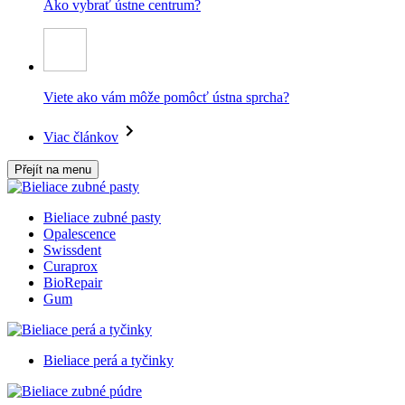
Ako vybrať ústne centrum?
Viete ako vám môže pomôcť ústna sprcha?
Viac článkov
Přejít na menu
Bieliace zubné pasty
Opalescence
Swissdent
Curaprox
BioRepair
Gum
Bieliace perá a tyčinky