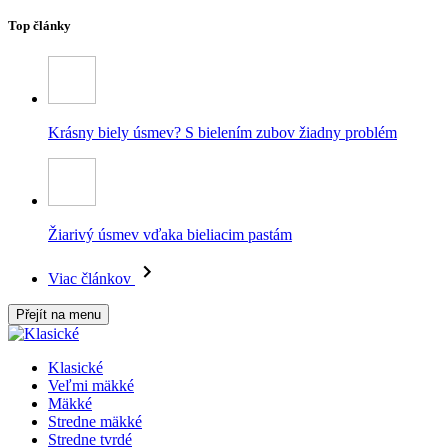
Top články
Krásny biely úsmev? S bielením zubov žiadny problém
Žiarivý úsmev vďaka bieliacim pastám
Viac článkov
Přejít na menu
Klasické
Veľmi mäkké
Mäkké
Stredne mäkké
Stredne tvrdé