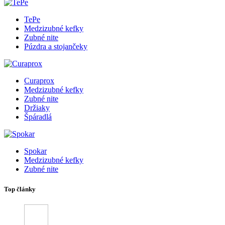
TePe
Medzizubné kefky
Zubné nite
Púzdra a stojančeky
Curaprox
Medzizubné kefky
Zubné nite
Držiaky
Špáradlá
Spokar
Medzizubné kefky
Zubné nite
Top články