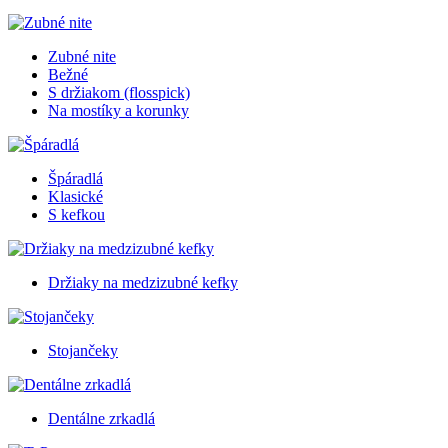
Zubné nite
Bežné
S držiakom (flosspick)
Na mostíky a korunky
Špáradlá
Klasické
S kefkou
Držiaky na medzizubné kefky
Stojančeky
Dentálne zrkadlá