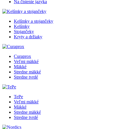
Na čistenie jazyka
Kelímky a stojančeky
Kelímky
Stojančeky
Kryty a držiaky
Curaprox
Veľmi mäkké
Mäkké
Stredne mäkké
Stredne tvrdé
TePe
Veľmi mäkké
Mäkké
Stredne mäkké
Stredne tvrdé