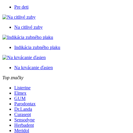
Pre deti
Na citlivé zuby
Indikácia zubného plaku
Na krvácanie ďasien
Top značky
Listerine
Elmex
GUM
Parodontax
Dr.Landa
Curasept
Sensodyne
Herbadent
Meridol