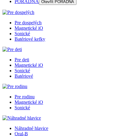
PORADŇA
Otevřít
PORADŇA
Pre dospelých
Magnetické iO
Sonické
Batériové kefky
Pre deti
Magnetické iO
Sonické
Batériové
Pre rodinu
Magnetické iO
Sonické
Náhradné hlavice
Oral-B