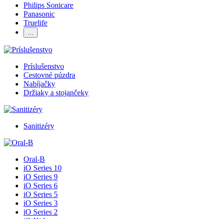
Philips Sonicare
Panasonic
Truelife
…
Príslušenstvo
Cestovné púzdra
Nabíjačky
Držiaky a stojančeky
Sanitizéry
Oral-B
iO Series 10
iO Series 9
iO Series 6
iO Series 5
iO Series 3
iO Series 2