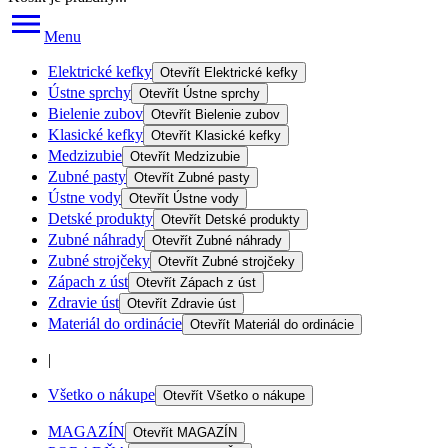
Menu
Elektrické kefky
Otevřít
Elektrické kefky
Ústne sprchy
Otevřít
Ústne sprchy
Bielenie zubov
Otevřít
Bielenie zubov
Klasické kefky
Otevřít
Klasické kefky
Medzizubie
Otevřít
Medzizubie
Zubné pasty
Otevřít
Zubné pasty
Ústne vody
Otevřít
Ústne vody
Detské produkty
Otevřít
Detské produkty
Zubné náhrady
Otevřít
Zubné náhrady
Zubné strojčeky
Otevřít
Zubné strojčeky
Zápach z úst
Otevřít
Zápach z úst
Zdravie úst
Otevřít
Zdravie úst
Materiál do ordinácie
Otevřít
Materiál do ordinácie
|
Všetko o nákupe
Otevřít
Všetko o nákupe
MAGAZÍN
Otevřít
MAGAZÍN