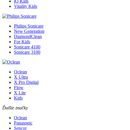
iO Kids
Vitality Kids
Philips Sonicare
New Generation
DiamondClean
For Kids
Sonicare 4100
Sonicare 3100
Oclean
X Ultra
X Pro Digital
Flow
X Lite
Kids
Ďalšie značky
Oclean
Panasonic
Sencor