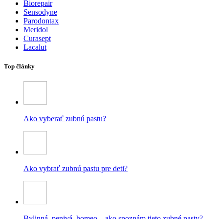
Biorepair
Sensodyne
Parodontax
Meridol
Curasept
Lacalut
Top články
Ako vyberať zubnú pastu?
Ako vybrať zubnú pastu pre deti?
Bylinná, penivá, homeo – ako spoznám tieto zubné pasty?