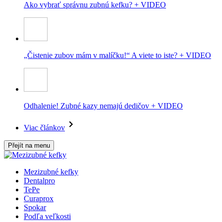
Ako vybrať správnu zubnú kefku? + VIDEO
„Čistenie zubov mám v malíčku!“ A viete to iste? + VIDEO
Odhalenie! Zubné kazy nemajú dedičov + VIDEO
Viac článkov
Přejít na menu
Mezizubné kefky
Dentalpro
TePe
Curaprox
Spokar
Podľa veľkosti