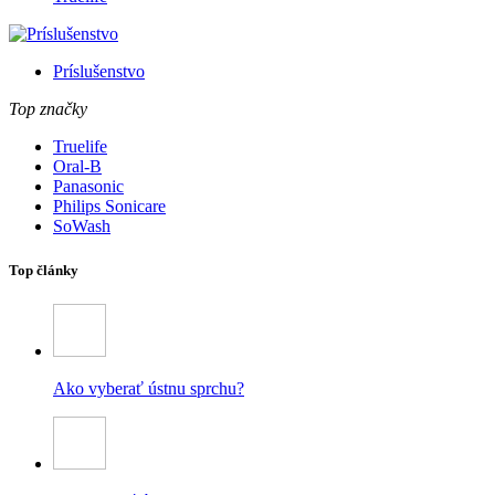
Príslušenstvo
Top značky
Truelife
Oral-B
Panasonic
Philips Sonicare
SoWash
Top články
Ako vyberať ústnu sprchu?