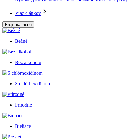
Viac článkov
Přejít na menu
Bežné
Bez alkoholu
S chlórhexidínom
Prírodné
Bieliace