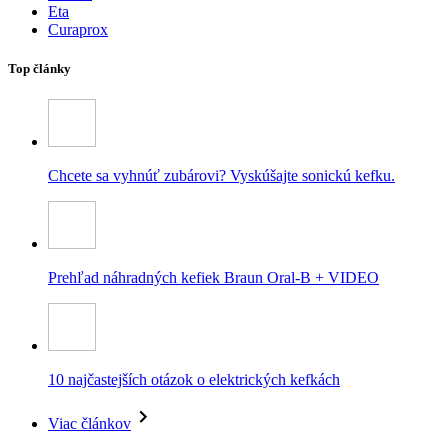
Eta
Curaprox
Top články
Chcete sa vyhnúť zubárovi? Vyskúšajte sonickú kefku.
Prehľad náhradných kefiek Braun Oral-B + VIDEO
10 najčastejších otázok o elektrických kefkách
Viac článkov