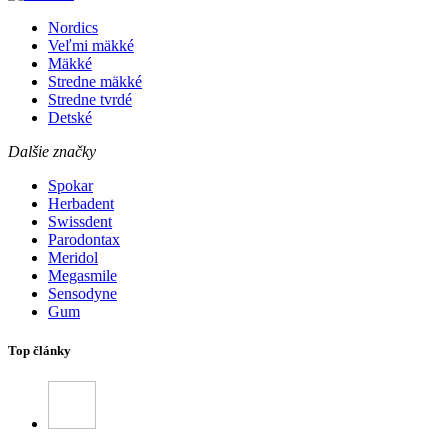
Nordics
Veľmi mäkké
Mäkké
Stredne mäkké
Stredne tvrdé
Detské
Dalšie značky
Spokar
Herbadent
Swissdent
Parodontax
Meridol
Megasmile
Sensodyne
Gum
Top články