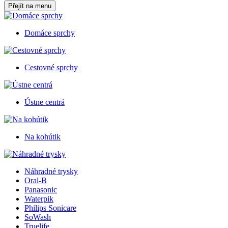
Přejít na menu
Domáce sprchy
Cestovné sprchy
Ústne centrá
Na kohútik
Náhradné trysky
Oral-B
Panasonic
Waterpik
Philips Sonicare
SoWash
Truelife