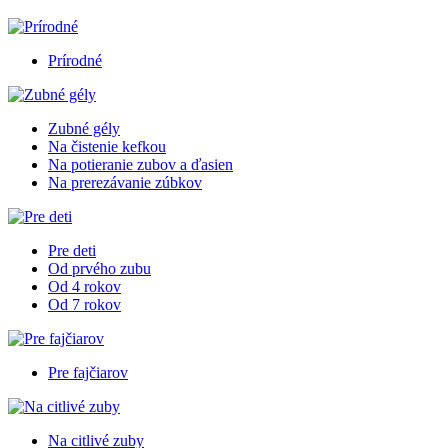
Prírodné
Zubné gély
Na čistenie kefkou
Na potieranie zubov a ďasien
Na prerezávanie zúbkov
Pre deti
Od prvého zubu
Od 4 rokov
Od 7 rokov
Pre fajčiarov
Na citlivé zuby