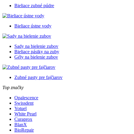
Bieliace zubné púdre
Bieliace ústne vody
Sady na bielenie zubov
Bieliace pásiky na zuby
Gély na bielenie zubov
Zubné pasty pre fajčiarov
Top značky
Opalescence
Swissdent
Yotuel
White Pearl
Curaprox
BlanX
BioRepair