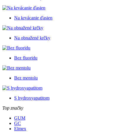
Na krvácanie ďasien
Na obnažené krčky
Bez fluoridu
Bez mentolu
S hydroxyapatitom
Top značky
GUM
GC
Elmex