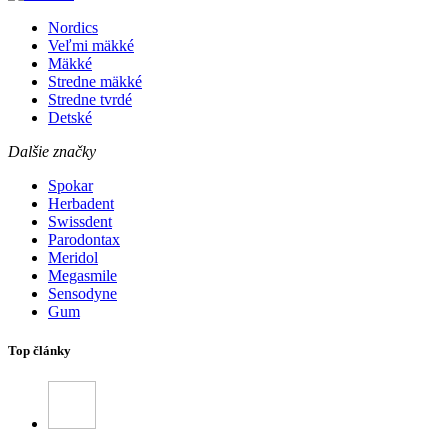
Nordics
Veľmi mäkké
Mäkké
Stredne mäkké
Stredne tvrdé
Detské
Dalšie značky
Spokar
Herbadent
Swissdent
Parodontax
Meridol
Megasmile
Sensodyne
Gum
Top články