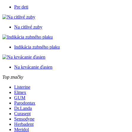
Pre deti
Na citlivé zuby
Indikácia zubného plaku
Na krvácanie ďasien
Top značky
Listerine
Elmex
GUM
Parodontax
Dr.Landa
Curasept
Sensodyne
Herbadent
Meridol