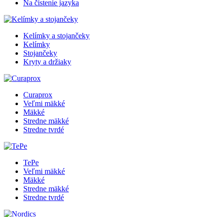
Na čistenie jazyka
Kelímky a stojančeky
Kelímky
Stojančeky
Kryty a držiaky
Curaprox
Veľmi mäkké
Mäkké
Stredne mäkké
Stredne tvrdé
TePe
Veľmi mäkké
Mäkké
Stredne mäkké
Stredne tvrdé