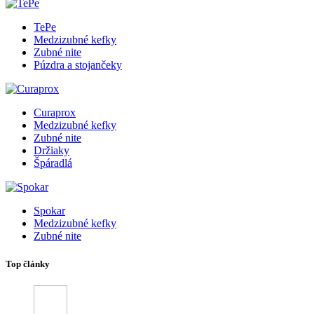
TePe
Medzizubné kefky
Zubné nite
Púzdra a stojančeky
Curaprox
Medzizubné kefky
Zubné nite
Držiaky
Špáradlá
Spokar
Medzizubné kefky
Zubné nite
Top články