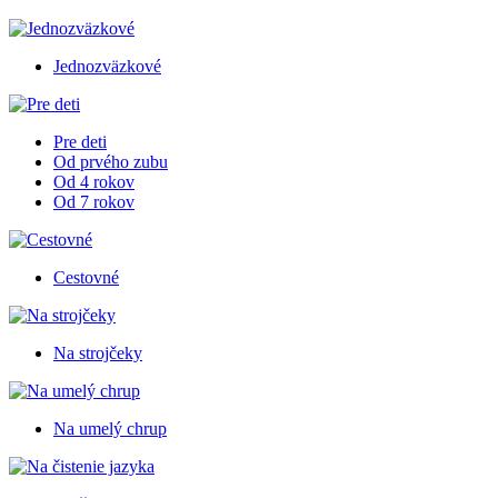
Jednozväzkové
Pre deti
Od prvého zubu
Od 4 rokov
Od 7 rokov
Cestovné
Na strojčeky
Na umelý chrup