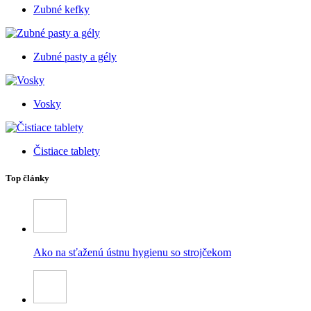
Zubné kefky
Zubné pasty a gély
Vosky
Čistiace tablety
Top články
Ako na sťaženú ústnu hygienu so strojčekom