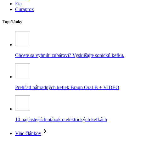
Eta
Curaprox
Top články
Chcete sa vyhnúť zubárovi? Vyskúšajte sonickú kefku.
Prehľad náhradných kefiek Braun Oral-B + VIDEO
10 najčastejších otázok o elektrických kefkách
Viac článkov