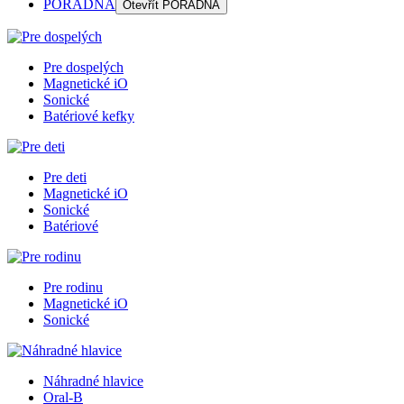
PORADŇA
Otevřít
PORADŇA
Pre dospelých
Magnetické iO
Sonické
Batériové kefky
Pre deti
Magnetické iO
Sonické
Batériové
Pre rodinu
Magnetické iO
Sonické
Náhradné hlavice
Oral-B