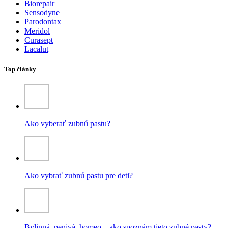
Biorepair
Sensodyne
Parodontax
Meridol
Curasept
Lacalut
Top články
Ako vyberať zubnú pastu?
Ako vybrať zubnú pastu pre deti?
Bylinná, penivá, homeo – ako spoznám tieto zubné pasty?