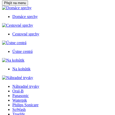
Přejít na menu
Domáce sprchy
Cestovné sprchy
Ústne centrá
Na kohútik
Náhradné trysky
Oral-B
Panasonic
Waterpik
Philips Sonicare
SoWash
Truelife