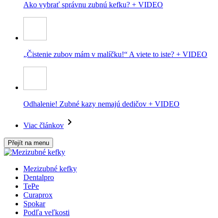
Ako vybrať správnu zubnú kefku? + VIDEO
„Čistenie zubov mám v malíčku!“ A viete to iste? + VIDEO
Odhalenie! Zubné kazy nemajú dedičov + VIDEO
Viac článkov
Přejít na menu
Mezizubné kefky
Dentalpro
TePe
Curaprox
Spokar
Podľa veľkosti