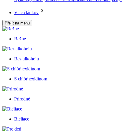
Viac článkov
Přejít na menu
Bežné
Bez alkoholu
S chlórhexidínom
Prírodné
Bieliace