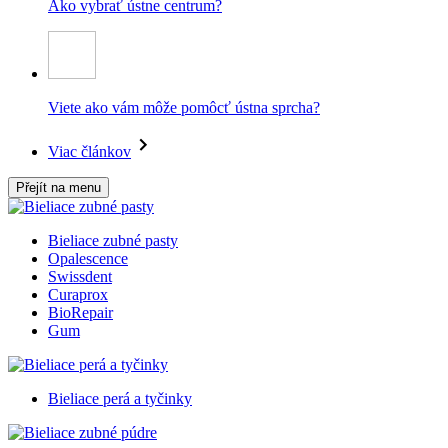
Ako vybrať ústne centrum?
Viete ako vám môže pomôcť ústna sprcha?
Viac článkov
Přejít na menu
Bieliace zubné pasty
Opalescence
Swissdent
Curaprox
BioRepair
Gum
Bieliace perá a tyčinky