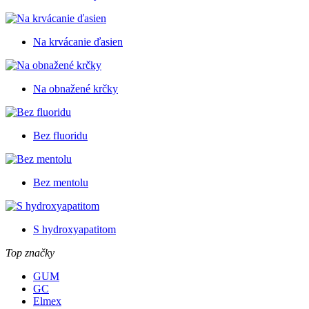
Na krvácanie ďasien
Na obnažené krčky
Bez fluoridu
Bez mentolu
S hydroxyapatitom
Top značky
GUM
GC
Elmex