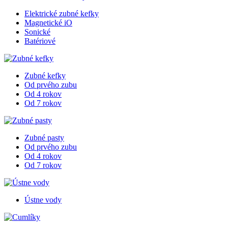
Elektrické zubné kefky
Magnetické iO
Sonické
Batériové
Zubné kefky
Od prvého zubu
Od 4 rokov
Od 7 rokov
Zubné pasty
Od prvého zubu
Od 4 rokov
Od 7 rokov
Ústne vody