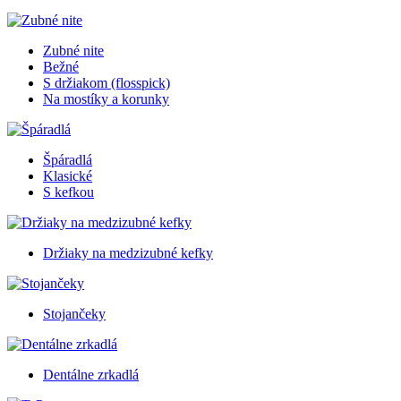
Zubné nite
Bežné
S držiakom (flosspick)
Na mostíky a korunky
Špáradlá
Klasické
S kefkou
Držiaky na medzizubné kefky
Stojančeky
Dentálne zrkadlá