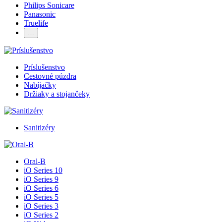
Philips Sonicare
Panasonic
Truelife
…
Príslušenstvo
Cestovné púzdra
Nabíjačky
Držiaky a stojančeky
Sanitizéry
Oral-B
iO Series 10
iO Series 9
iO Series 6
iO Series 5
iO Series 3
iO Series 2