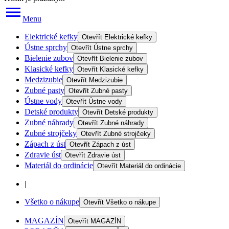
Menu
Elektrické kefky
Otevřít
Elektrické kefky
Ústne sprchy
Otevřít
Ústne sprchy
Bielenie zubov
Otevřít
Bielenie zubov
Klasické kefky
Otevřít
Klasické kefky
Medzizubie
Otevřít
Medzizubie
Zubné pasty
Otevřít
Zubné pasty
Ústne vody
Otevřít
Ústne vody
Detské produkty
Otevřít
Detské produkty
Zubné náhrady
Otevřít
Zubné náhrady
Zubné strojčeky
Otevřít
Zubné strojčeky
Zápach z úst
Otevřít
Zápach z úst
Zdravie úst
Otevřít
Zdravie úst
Materiál do ordinácie
Otevřít
Materiál do ordinácie
|
Všetko o nákupe
Otevřít
Všetko o nákupe
MAGAZÍN
Otevřít
MAGAZÍN