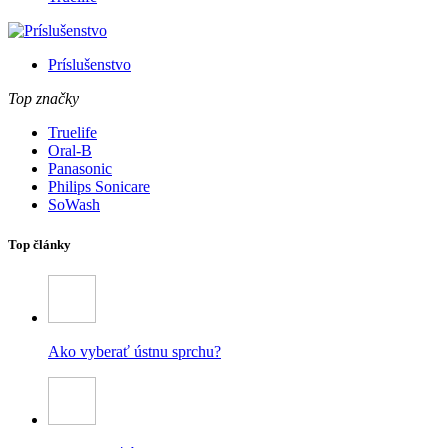
Príslušenstvo
Top značky
Truelife
Oral-B
Panasonic
Philips Sonicare
SoWash
Top články
Ako vyberať ústnu sprchu?