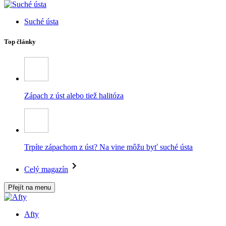
Suché ústa
Top články
Zápach z úst alebo tiež halitóza
Trpíte zápachom z úst? Na vine môžu byť suché ústa
Celý magazín
Přejít na menu
Afty