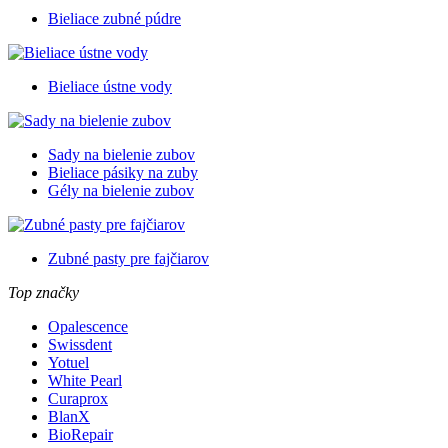
Bieliace zubné púdre
Bieliace ústne vody
Sady na bielenie zubov
Bieliace pásiky na zuby
Gély na bielenie zubov
Zubné pasty pre fajčiarov
Top značky
Opalescence
Swissdent
Yotuel
White Pearl
Curaprox
BlanX
BioRepair