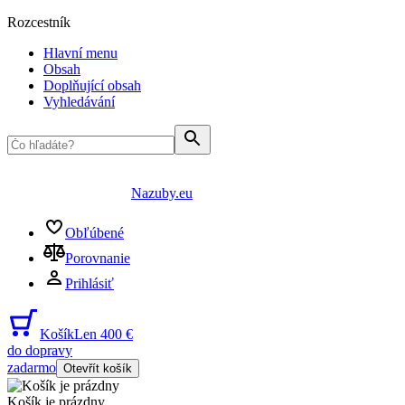
Rozcestník
Hlavní menu
Obsah
Doplňující obsah
Vyhledávání
Nazuby.eu
Obľúbené
Porovnanie
Prihlásiť
Košík
Len 400 €
do dopravy
zadarmo
Otevřít košík
Košík je prázdny
...