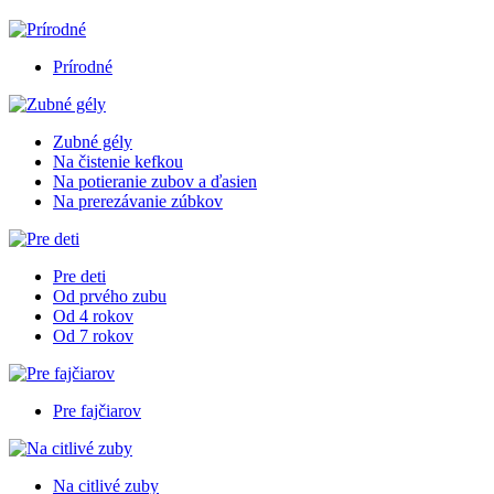
Prírodné
Zubné gély
Na čistenie kefkou
Na potieranie zubov a ďasien
Na prerezávanie zúbkov
Pre deti
Od prvého zubu
Od 4 rokov
Od 7 rokov
Pre fajčiarov
Na citlivé zuby