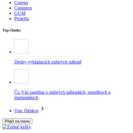
Corega
Curaprox
GUM
Protefix
Top články
Druhy vykladacích zubných náhrad
Čo Vás zaujíma o zubných náhradách, mostíkoch a
implantátoch
Viac článkov
Přejít na menu