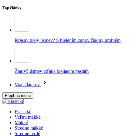
Top články
Krásny biely úsmev? S bielením zubov žiadny problém
Žiarivý úsmev vďaka bieliacim pastám
Viac článkov
Přejít na menu
Klasické
Veľmi mäkké
Mäkké
Stredne mäkké
Stredne tvrdé