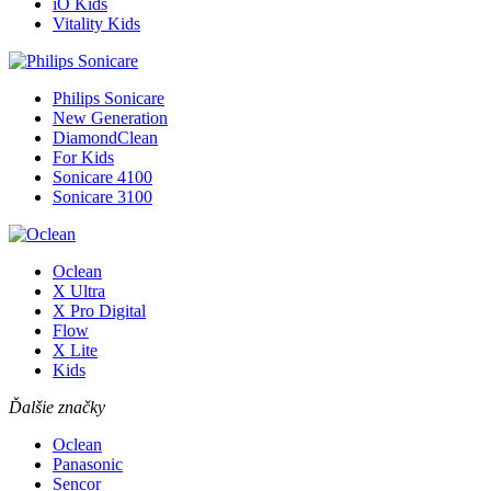
iO Kids
Vitality Kids
Philips Sonicare
New Generation
DiamondClean
For Kids
Sonicare 4100
Sonicare 3100
Oclean
X Ultra
X Pro Digital
Flow
X Lite
Kids
Ďalšie značky
Oclean
Panasonic
Sencor