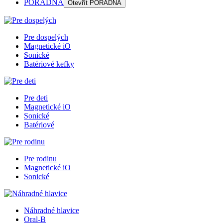
PORADŇA
Otevřít
PORADŇA
Pre dospelých
Magnetické iO
Sonické
Batériové kefky
Pre deti
Magnetické iO
Sonické
Batériové
Pre rodinu
Magnetické iO
Sonické
Náhradné hlavice
Oral-B