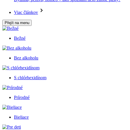
Viac článkov
Přejít na menu
Bežné
Bez alkoholu
S chlórhexidínom
Prírodné
Bieliace