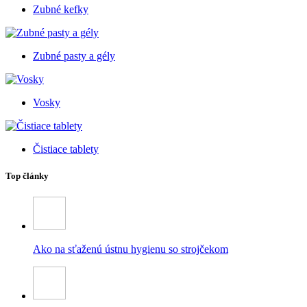
Zubné kefky
Zubné pasty a gély
Vosky
Čistiace tablety
Top články
Ako na sťaženú ústnu hygienu so strojčekom