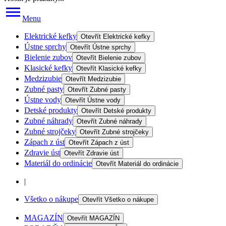
Menu
Elektrické kefky
Otevřít
Elektrické kefky
Ústne sprchy
Otevřít
Ústne sprchy
Bielenie zubov
Otevřít
Bielenie zubov
Klasické kefky
Otevřít
Klasické kefky
Medzizubie
Otevřít
Medzizubie
Zubné pasty
Otevřít
Zubné pasty
Ústne vody
Otevřít
Ústne vody
Detské produkty
Otevřít
Detské produkty
Zubné náhrady
Otevřít
Zubné náhrady
Zubné strojčeky
Otevřít
Zubné strojčeky
Zápach z úst
Otevřít
Zápach z úst
Zdravie úst
Otevřít
Zdravie úst
Materiál do ordinácie
Otevřít
Materiál do ordinácie
|
Všetko o nákupe
Otevřít
Všetko o nákupe
MAGAZÍN
Otevřít
MAGAZÍN