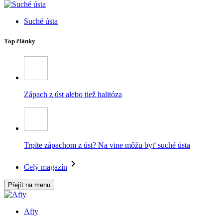
Suché ústa
Top články
Zápach z úst alebo tiež halitóza
Trpíte zápachom z úst? Na vine môžu byť suché ústa
Celý magazín
Přejít na menu
Afty