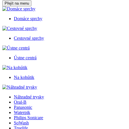
Přejít na menu
Domáce sprchy
Cestovné sprchy
Ústne centrá
Na kohútik
Náhradné trysky
Oral-B
Panasonic
Waterpik
Philips Sonicare
SoWash
Truelife