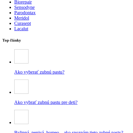
Biorepair
Sensodyne
Parodontax
Meridol
Curasept
Lacalut
Top články
Ako vyberať zubnú pastu?
Ako vybrať zubnú pastu pre deti?
Bylinná, penivá, homeo – ako spoznám tieto zubné pasty?