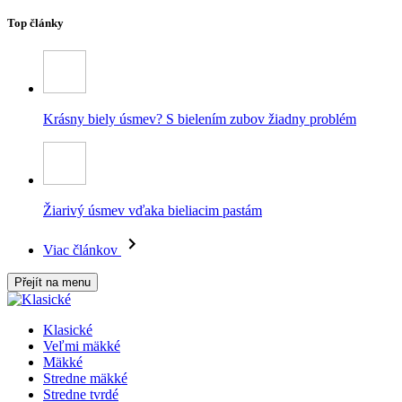
Top články
Krásny biely úsmev? S bielením zubov žiadny problém
Žiarivý úsmev vďaka bieliacim pastám
Viac článkov
Přejít na menu
Klasické
Veľmi mäkké
Mäkké
Stredne mäkké
Stredne tvrdé