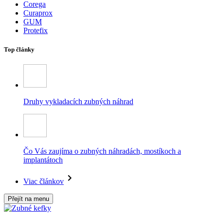
Corega
Curaprox
GUM
Protefix
Top články
Druhy vykladacích zubných náhrad
Čo Vás zaujíma o zubných náhradách, mostíkoch a
implantátoch
Viac článkov
Přejít na menu