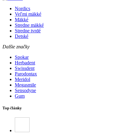
Nordics
Veľmi mäkké
Mäkké
Stredne mäkké
Stredne tvrdé
Detské
Dalšie značky
Spokar
Herbadent
Swissdent
Parodontax
Meridol
Megasmile
Sensodyne
Gum
Top články