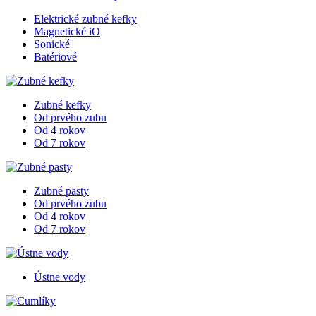
Elektrické zubné kefky
Magnetické iO
Sonické
Batériové
Zubné kefky
Od prvého zubu
Od 4 rokov
Od 7 rokov
Zubné pasty
Od prvého zubu
Od 4 rokov
Od 7 rokov
Ústne vody