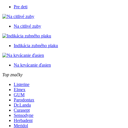
Pre deti
Na citlivé zuby
Indikácia zubného plaku
Na krvácanie ďasien
Top značky
Listerine
Elmex
GUM
Parodontax
Dr.Landa
Curasept
Sensodyne
Herbadent
Meridol