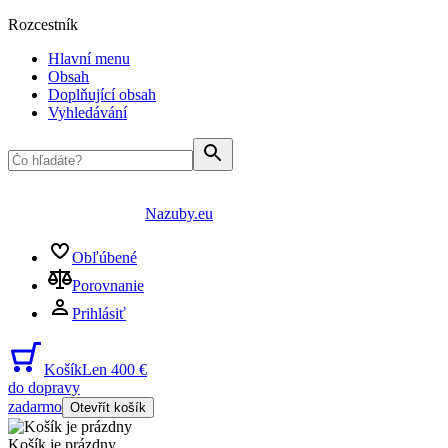
Rozcestník
Hlavní menu
Obsah
Doplňující obsah
Vyhledávání
Nazuby.eu
Obľúbené
Porovnanie
Prihlásiť
Košík
Len 400 €
do dopravy
zadarmo
Otevřít košík
Košík je prázdny
...