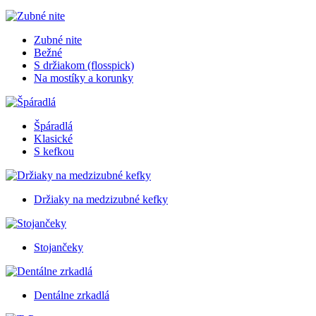
Zubné nite
Bežné
S držiakom (flosspick)
Na mostíky a korunky
Špáradlá
Klasické
S kefkou
Držiaky na medzizubné kefky
Stojančeky
Dentálne zrkadlá