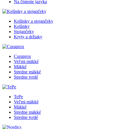
Na čistenie jazyka
Kelímky a stojančeky
Kelímky
Stojančeky
Kryty a držiaky
Curaprox
Veľmi mäkké
Mäkké
Stredne mäkké
Stredne tvrdé
TePe
Veľmi mäkké
Mäkké
Stredne mäkké
Stredne tvrdé