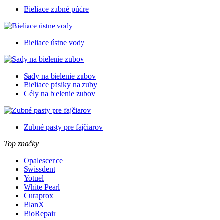
Bieliace zubné púdre
Bieliace ústne vody
Sady na bielenie zubov
Bieliace pásiky na zuby
Gély na bielenie zubov
Zubné pasty pre fajčiarov
Top značky
Opalescence
Swissdent
Yotuel
White Pearl
Curaprox
BlanX
BioRepair