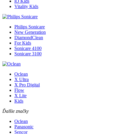
iO Kids
Vitality Kids
Philips Sonicare
New Generation
DiamondClean
For Kids
Sonicare 4100
Sonicare 3100
Oclean
X Ultra
X Pro Digital
Flow
X Lite
Kids
Ďalšie značky
Oclean
Panasonic
Sencor