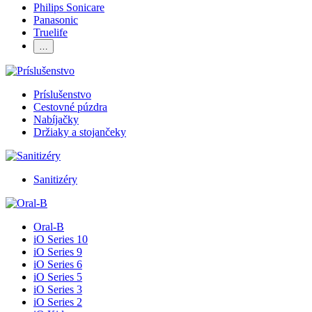
Philips Sonicare
Panasonic
Truelife
…
Príslušenstvo
Cestovné púzdra
Nabíjačky
Držiaky a stojančeky
Sanitizéry
Oral-B
iO Series 10
iO Series 9
iO Series 6
iO Series 5
iO Series 3
iO Series 2