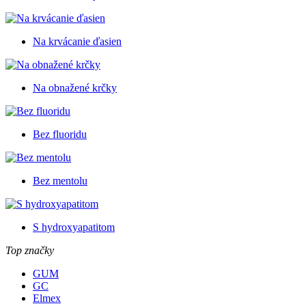
Na krvácanie ďasien
Na obnažené krčky
Bez fluoridu
Bez mentolu
S hydroxyapatitom
Top značky
GUM
GC
Elmex