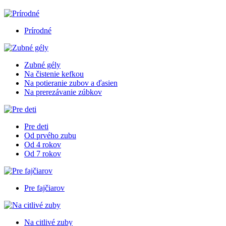
Prírodné
Zubné gély
Na čistenie kefkou
Na potieranie zubov a ďasien
Na prerezávanie zúbkov
Pre deti
Od prvého zubu
Od 4 rokov
Od 7 rokov
Pre fajčiarov
Na citlivé zuby