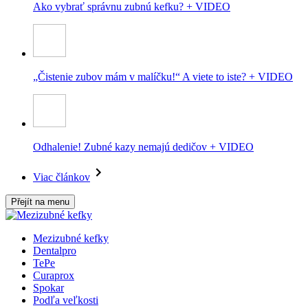
Ako vybrať správnu zubnú kefku? + VIDEO
„Čistenie zubov mám v malíčku!“ A viete to iste? + VIDEO
Odhalenie! Zubné kazy nemajú dedičov + VIDEO
Viac článkov
Přejít na menu
Mezizubné kefky
Dentalpro
TePe
Curaprox
Spokar
Podľa veľkosti