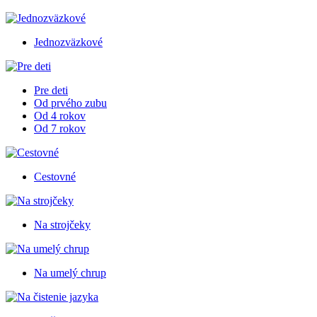
Jednozväzkové
Pre deti
Od prvého zubu
Od 4 rokov
Od 7 rokov
Cestovné
Na strojčeky
Na umelý chrup