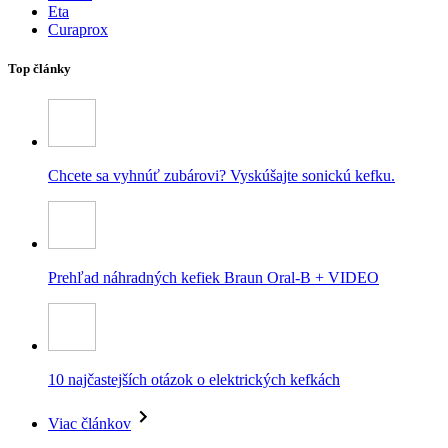
Eta
Curaprox
Top články
Chcete sa vyhnúť zubárovi? Vyskúšajte sonickú kefku.
Prehľad náhradných kefiek Braun Oral-B + VIDEO
10 najčastejších otázok o elektrických kefkách
Viac článkov