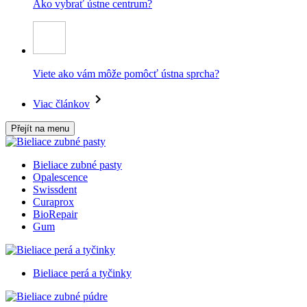
Ako vybrať ústne centrum?
Viete ako vám môže pomôcť ústna sprcha?
Viac článkov
Přejít na menu
Bieliace zubné pasty
Opalescence
Swissdent
Curaprox
BioRepair
Gum
Bieliace perá a tyčinky