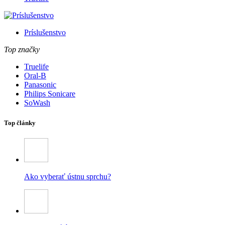
Príslušenstvo
Top značky
Truelife
Oral-B
Panasonic
Philips Sonicare
SoWash
Top články
Ako vyberať ústnu sprchu?