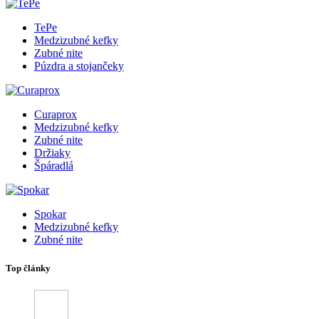
TePe
Medzizubné kefky
Zubné nite
Púzdra a stojančeky
Curaprox
Medzizubné kefky
Zubné nite
Držiaky
Špáradlá
Spokar
Medzizubné kefky
Zubné nite
Top články