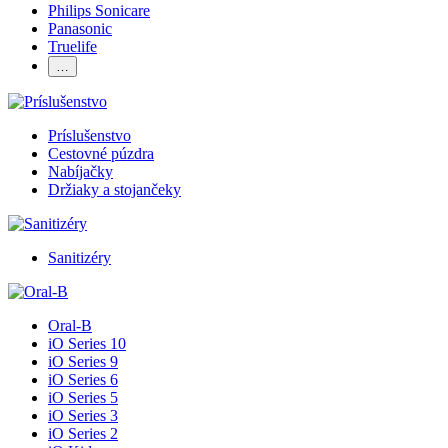
Philips Sonicare
Panasonic
Truelife
…
Príslušenstvo
Cestovné púzdra
Nabíjačky
Držiaky a stojančeky
Sanitizéry
Oral-B
iO Series 10
iO Series 9
iO Series 6
iO Series 5
iO Series 3
iO Series 2