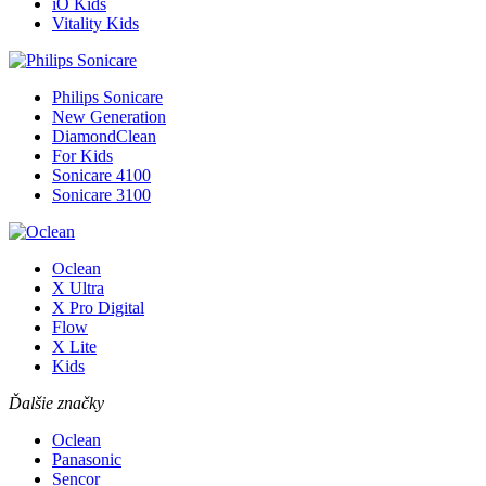
iO Kids
Vitality Kids
Philips Sonicare
New Generation
DiamondClean
For Kids
Sonicare 4100
Sonicare 3100
Oclean
X Ultra
X Pro Digital
Flow
X Lite
Kids
Ďalšie značky
Oclean
Panasonic
Sencor