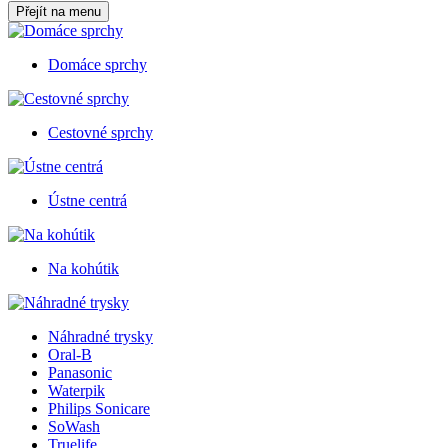
Přejít na menu
Domáce sprchy
Cestovné sprchy
Ústne centrá
Na kohútik
Náhradné trysky
Oral-B
Panasonic
Waterpik
Philips Sonicare
SoWash
Truelife