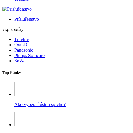
Príslušenstvo
Top značky
Truelife
Oral-B
Panasonic
Philips Sonicare
SoWash
Top články
Ako vyberať ústnu sprchu?