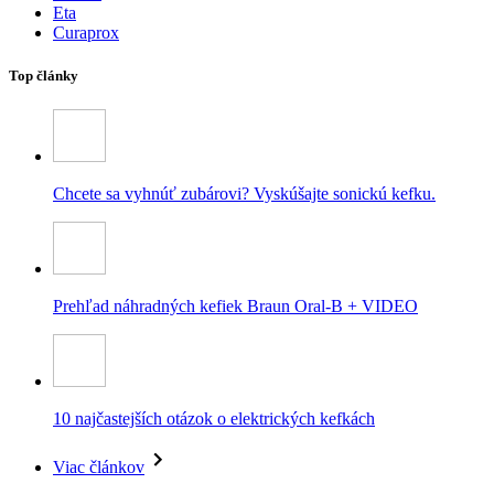
Eta
Curaprox
Top články
Chcete sa vyhnúť zubárovi? Vyskúšajte sonickú kefku.
Prehľad náhradných kefiek Braun Oral-B + VIDEO
10 najčastejších otázok o elektrických kefkách
Viac článkov