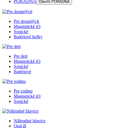
PORADŇA
Otevřít
PORADŇA
Pre dospelých
Magnetické iO
Sonické
Batériové kefky
Pre deti
Magnetické iO
Sonické
Batériové
Pre rodinu
Magnetické iO
Sonické
Náhradné hlavice
Oral-B