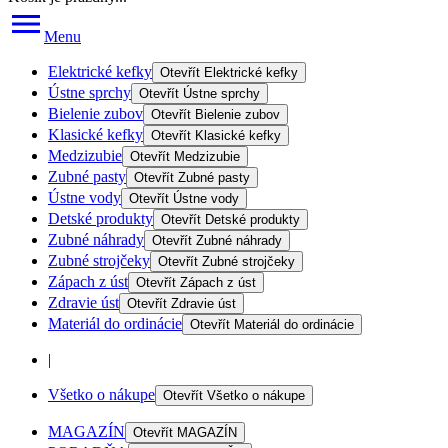
Menu
Elektrické kefky
Otevřít
Elektrické kefky
Ústne sprchy
Otevřít
Ústne sprchy
Bielenie zubov
Otevřít
Bielenie zubov
Klasické kefky
Otevřít
Klasické kefky
Medzizubie
Otevřít
Medzizubie
Zubné pasty
Otevřít
Zubné pasty
Ústne vody
Otevřít
Ústne vody
Detské produkty
Otevřít
Detské produkty
Zubné náhrady
Otevřít
Zubné náhrady
Zubné strojčeky
Otevřít
Zubné strojčeky
Zápach z úst
Otevřít
Zápach z úst
Zdravie úst
Otevřít
Zdravie úst
Materiál do ordinácie
Otevřít
Materiál do ordinácie
|
Všetko o nákupe
Otevřít
Všetko o nákupe
MAGAZÍN
Otevřít
MAGAZÍN