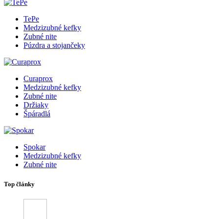
TePe
Medzizubné kefky
Zubné nite
Púzdra a stojančeky
Curaprox
Medzizubné kefky
Zubné nite
Držiaky
Špáradlá
Spokar
Medzizubné kefky
Zubné nite
Top články