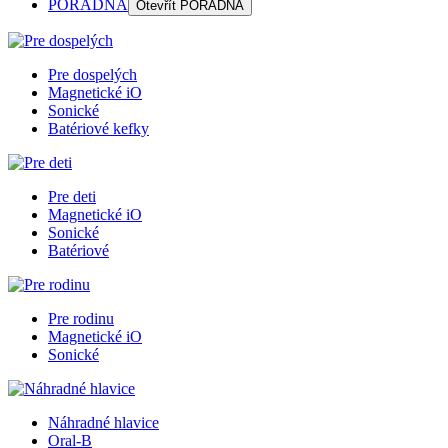
PORADŇA
Otevřít
PORADŇA
Pre dospelých
Magnetické iO
Sonické
Batériové kefky
Pre deti
Magnetické iO
Sonické
Batériové
Pre rodinu
Magnetické iO
Sonické
Náhradné hlavice
Oral-B