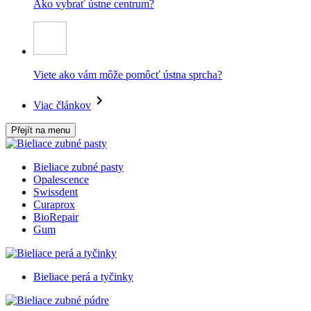
Ako vybrať ústne centrum?
Viete ako vám môže pomôcť ústna sprcha?
Viac článkov
Přejít na menu
Bieliace zubné pasty
Opalescence
Swissdent
Curaprox
BioRepair
Gum
Bieliace perá a tyčinky