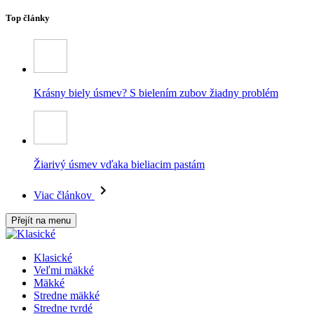
Top články
Krásny biely úsmev? S bielením zubov žiadny problém
Žiarivý úsmev vďaka bieliacim pastám
Viac článkov
Přejít na menu
Klasické
Veľmi mäkké
Mäkké
Stredne mäkké
Stredne tvrdé