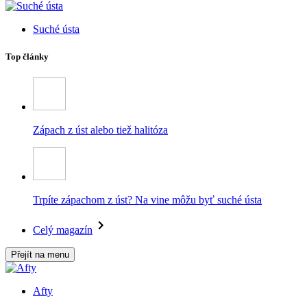
Suché ústa
Top články
Zápach z úst alebo tiež halitóza
Trpíte zápachom z úst? Na vine môžu byť suché ústa
Celý magazín
Přejít na menu
Afty