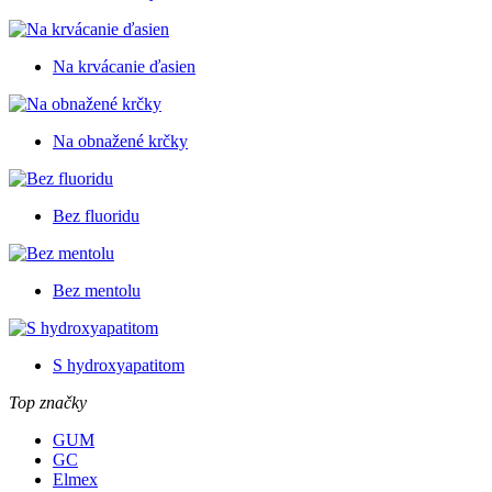
Na krvácanie ďasien
Na obnažené krčky
Bez fluoridu
Bez mentolu
S hydroxyapatitom
Top značky
GUM
GC
Elmex