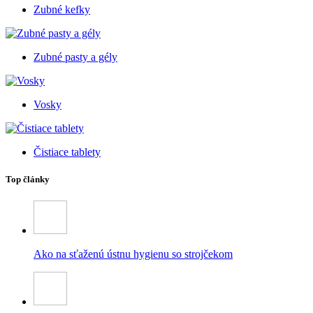
Zubné kefky
Zubné pasty a gély
Vosky
Čistiace tablety
Top články
Ako na sťaženú ústnu hygienu so strojčekom