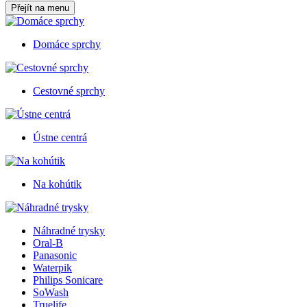
Přejít na menu
Domáce sprchy
Cestovné sprchy
Ústne centrá
Na kohútik
Náhradné trysky
Oral-B
Panasonic
Waterpik
Philips Sonicare
SoWash
Truelife