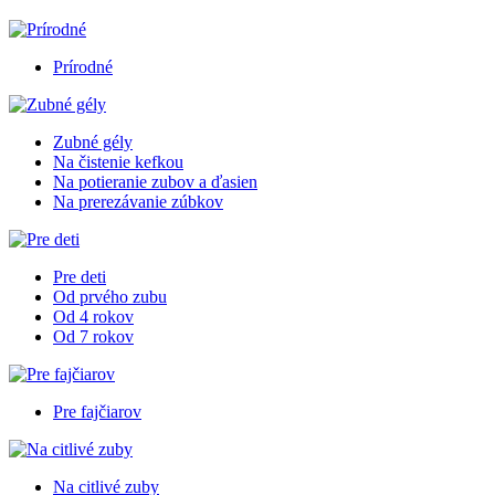
Prírodné
Zubné gély
Na čistenie kefkou
Na potieranie zubov a ďasien
Na prerezávanie zúbkov
Pre deti
Od prvého zubu
Od 4 rokov
Od 7 rokov
Pre fajčiarov
Na citlivé zuby