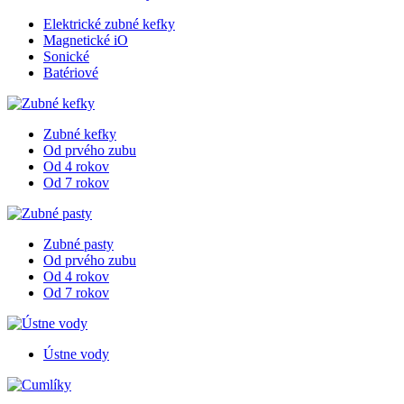
Elektrické zubné kefky
Magnetické iO
Sonické
Batériové
Zubné kefky
Od prvého zubu
Od 4 rokov
Od 7 rokov
Zubné pasty
Od prvého zubu
Od 4 rokov
Od 7 rokov
Ústne vody