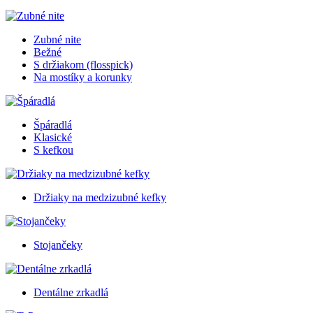
Zubné nite
Bežné
S držiakom (flosspick)
Na mostíky a korunky
Špáradlá
Klasické
S kefkou
Držiaky na medzizubné kefky
Stojančeky
Dentálne zrkadlá