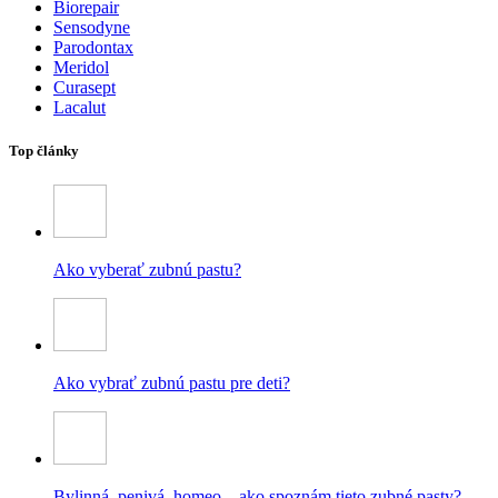
Biorepair
Sensodyne
Parodontax
Meridol
Curasept
Lacalut
Top články
Ako vyberať zubnú pastu?
Ako vybrať zubnú pastu pre deti?
Bylinná, penivá, homeo – ako spoznám tieto zubné pasty?