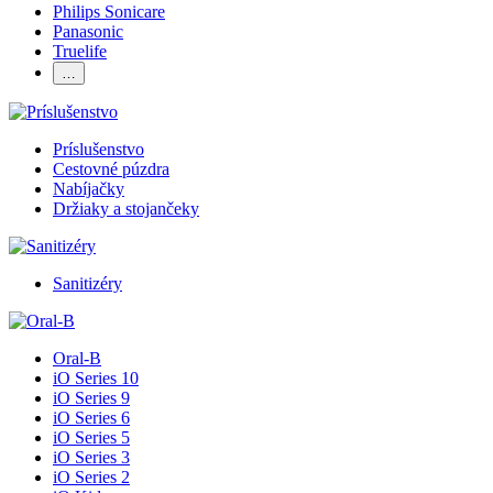
Philips Sonicare
Panasonic
Truelife
…
Príslušenstvo
Cestovné púzdra
Nabíjačky
Držiaky a stojančeky
Sanitizéry
Oral-B
iO Series 10
iO Series 9
iO Series 6
iO Series 5
iO Series 3
iO Series 2