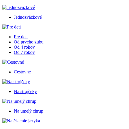
Jednozväzkové
Pre deti
Od prvého zubu
Od 4 rokov
Od 7 rokov
Cestovné
Na strojčeky
Na umelý chrup