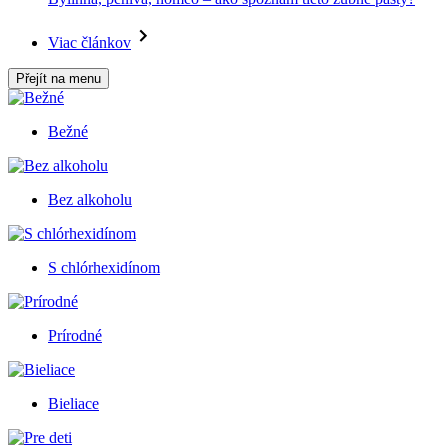
Viac článkov
Přejít na menu
Bežné
Bez alkoholu
S chlórhexidínom
Prírodné
Bieliace