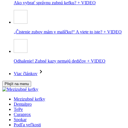
Ako vybrať správnu zubnú kefku? + VIDEO
„Čistenie zubov mám v malíčku!“ A viete to iste? + VIDEO
Odhalenie! Zubné kazy nemajú dedičov + VIDEO
Viac článkov
Přejít na menu
Mezizubné kefky
Dentalpro
TePe
Curaprox
Spokar
Podľa veľkosti