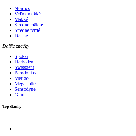
Nordics
Veľmi mäkké
Mäkké
Stredne mäkké
Stredne tvrdé
Detské
Dalšie značky
Spokar
Herbadent
Swissdent
Parodontax
Meridol
Megasmile
Sensodyne
Gum
Top články