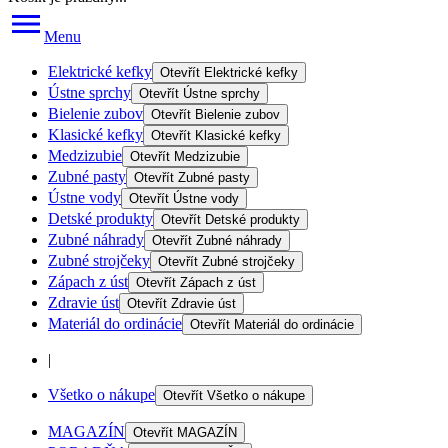
Menu
Elektrické kefky
Otevřít
Elektrické kefky
Ústne sprchy
Otevřít
Ústne sprchy
Bielenie zubov
Otevřít
Bielenie zubov
Klasické kefky
Otevřít
Klasické kefky
Medzizubie
Otevřít
Medzizubie
Zubné pasty
Otevřít
Zubné pasty
Ústne vody
Otevřít
Ústne vody
Detské produkty
Otevřít
Detské produkty
Zubné náhrady
Otevřít
Zubné náhrady
Zubné strojčeky
Otevřít
Zubné strojčeky
Zápach z úst
Otevřít
Zápach z úst
Zdravie úst
Otevřít
Zdravie úst
Materiál do ordinácie
Otevřít
Materiál do ordinácie
|
Všetko o nákupe
Otevřít
Všetko o nákupe
MAGAZÍN
Otevřít
MAGAZÍN