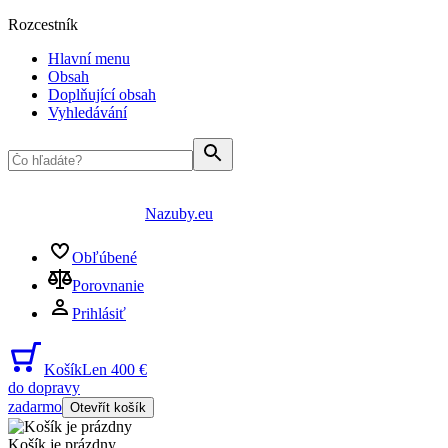
Rozcestník
Hlavní menu
Obsah
Doplňující obsah
Vyhledávání
Nazuby.eu
Obľúbené
Porovnanie
Prihlásiť
Košík
Len 400 €
do dopravy
zadarmo
Otevřít košík
Košík je prázdny
...