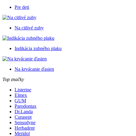
Pre deti
Na citlivé zuby
Indikácia zubného plaku
Na krvácanie ďasien
Top značky
Listerine
Elmex
GUM
Parodontax
Dr.Landa
Curasept
Sensodyne
Herbadent
Meridol