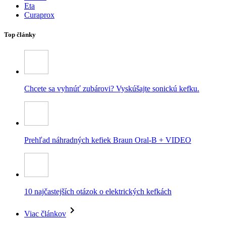
Eta
Curaprox
Top články
Chcete sa vyhnúť zubárovi? Vyskúšajte sonickú kefku.
Prehľad náhradných kefiek Braun Oral-B + VIDEO
10 najčastejších otázok o elektrických kefkách
Viac článkov