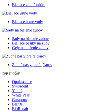
Bieliace zubné púdre
Bieliace ústne vody
Sady na bielenie zubov
Bieliace pásiky na zuby
Gély na bielenie zubov
Zubné pasty pre fajčiarov
Top značky
Opalescence
Swissdent
Yotuel
White Pearl
Curaprox
BlanX
BioRepair