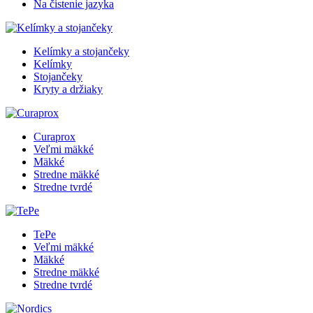
Na čistenie jazyka
Kelímky a stojančeky
Kelímky
Stojančeky
Kryty a držiaky
Curaprox
Veľmi mäkké
Mäkké
Stredne mäkké
Stredne tvrdé
TePe
Veľmi mäkké
Mäkké
Stredne mäkké
Stredne tvrdé