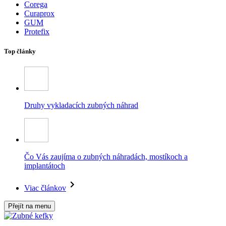
Corega
Curaprox
GUM
Protefix
Top články
Druhy vykladacích zubných náhrad
Čo Vás zaujíma o zubných náhradách, mostíkoch a
implantátoch
Viac článkov
Přejít na menu