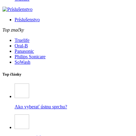
Príslušenstvo
Top značky
Truelife
Oral-B
Panasonic
Philips Sonicare
SoWash
Top články
Ako vyberať ústnu sprchu?