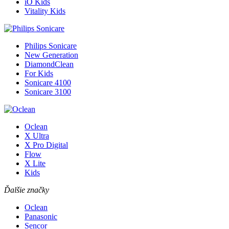
iO Kids
Vitality Kids
Philips Sonicare
New Generation
DiamondClean
For Kids
Sonicare 4100
Sonicare 3100
Oclean
X Ultra
X Pro Digital
Flow
X Lite
Kids
Ďalšie značky
Oclean
Panasonic
Sencor