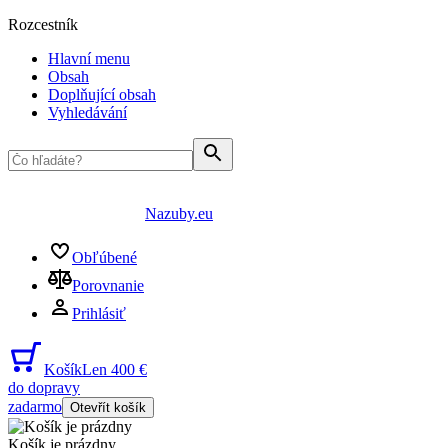
Rozcestník
Hlavní menu
Obsah
Doplňující obsah
Vyhledávání
Nazuby.eu
Obľúbené
Porovnanie
Prihlásiť
Košík
Len 400 €
do dopravy
zadarmo
Otevřít košík
Košík je prázdny
...