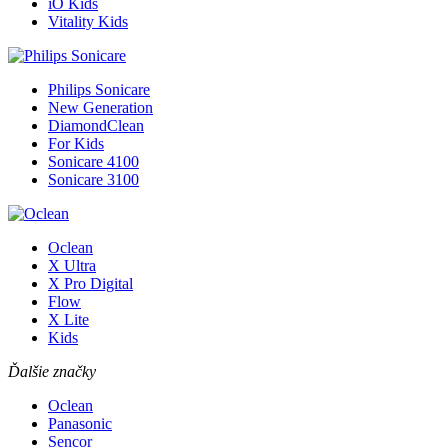
iO Kids
Vitality Kids
Philips Sonicare
New Generation
DiamondClean
For Kids
Sonicare 4100
Sonicare 3100
Oclean
X Ultra
X Pro Digital
Flow
X Lite
Kids
Ďalšie značky
Oclean
Panasonic
Sencor