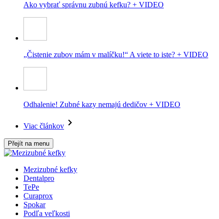
Ako vybrať správnu zubnú kefku? + VIDEO
„Čistenie zubov mám v malíčku!“ A viete to iste? + VIDEO
Odhalenie! Zubné kazy nemajú dedičov + VIDEO
Viac článkov
Přejít na menu
Mezizubné kefky
Dentalpro
TePe
Curaprox
Spokar
Podľa veľkosti