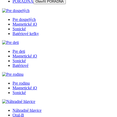
PORADŇA
Otevřít
PORADŇA
Pre dospelých
Magnetické iO
Sonické
Batériové kefky
Pre deti
Magnetické iO
Sonické
Batériové
Pre rodinu
Magnetické iO
Sonické
Náhradné hlavice
Oral-B