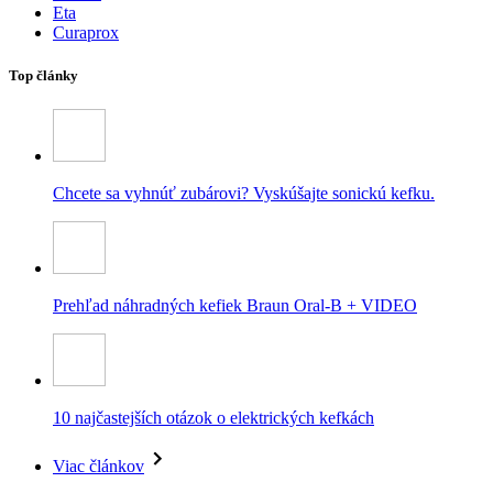
Eta
Curaprox
Top články
Chcete sa vyhnúť zubárovi? Vyskúšajte sonickú kefku.
Prehľad náhradných kefiek Braun Oral-B + VIDEO
10 najčastejších otázok o elektrických kefkách
Viac článkov