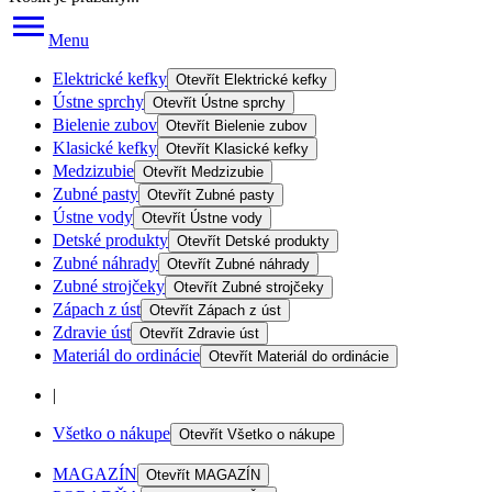
Menu
Elektrické kefky
Otevřít
Elektrické kefky
Ústne sprchy
Otevřít
Ústne sprchy
Bielenie zubov
Otevřít
Bielenie zubov
Klasické kefky
Otevřít
Klasické kefky
Medzizubie
Otevřít
Medzizubie
Zubné pasty
Otevřít
Zubné pasty
Ústne vody
Otevřít
Ústne vody
Detské produkty
Otevřít
Detské produkty
Zubné náhrady
Otevřít
Zubné náhrady
Zubné strojčeky
Otevřít
Zubné strojčeky
Zápach z úst
Otevřít
Zápach z úst
Zdravie úst
Otevřít
Zdravie úst
Materiál do ordinácie
Otevřít
Materiál do ordinácie
|
Všetko o nákupe
Otevřít
Všetko o nákupe
MAGAZÍN
Otevřít
MAGAZÍN