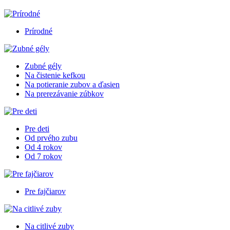
Prírodné
Zubné gély
Na čistenie kefkou
Na potieranie zubov a ďasien
Na prerezávanie zúbkov
Pre deti
Od prvého zubu
Od 4 rokov
Od 7 rokov
Pre fajčiarov
Na citlivé zuby