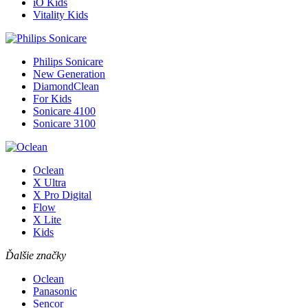
iO Kids
Vitality Kids
Philips Sonicare
New Generation
DiamondClean
For Kids
Sonicare 4100
Sonicare 3100
Oclean
X Ultra
X Pro Digital
Flow
X Lite
Kids
Ďalšie značky
Oclean
Panasonic
Sencor