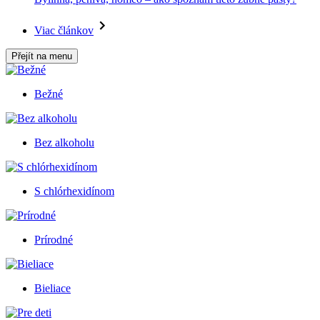
Viac článkov
Přejít na menu
Bežné
Bez alkoholu
S chlórhexidínom
Prírodné
Bieliace