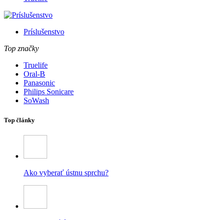
Príslušenstvo
Top značky
Truelife
Oral-B
Panasonic
Philips Sonicare
SoWash
Top články
Ako vyberať ústnu sprchu?