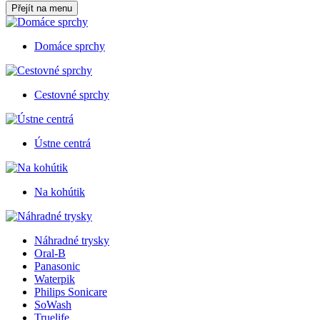
Přejít na menu
Domáce sprchy
Cestovné sprchy
Ústne centrá
Na kohútik
Náhradné trysky
Oral-B
Panasonic
Waterpik
Philips Sonicare
SoWash
Truelife