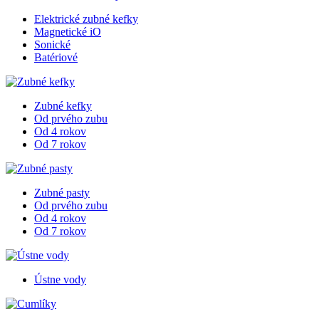
Elektrické zubné kefky
Magnetické iO
Sonické
Batériové
Zubné kefky
Od prvého zubu
Od 4 rokov
Od 7 rokov
Zubné pasty
Od prvého zubu
Od 4 rokov
Od 7 rokov
Ústne vody