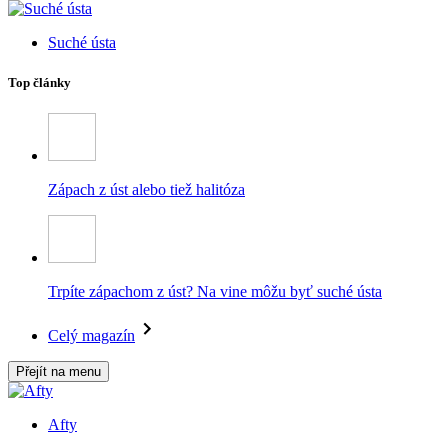
Suché ústa
Top články
Zápach z úst alebo tiež halitóza
Trpíte zápachom z úst? Na vine môžu byť suché ústa
Celý magazín
Přejít na menu
Afty