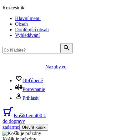
Rozcestník
Hlavní menu
Obsah
Doplňující obsah
Vyhledávání
Nazuby.eu
Obľúbené
Porovnanie
Prihlásiť
Košík
Len 400 €
do dopravy
zadarmo
Otevřít košík
Košík je prázdny
...