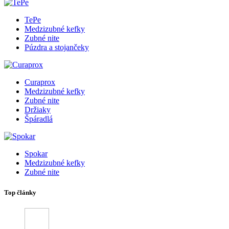
TePe
Medzizubné kefky
Zubné nite
Púzdra a stojančeky
Curaprox
Medzizubné kefky
Zubné nite
Držiaky
Špáradlá
Spokar
Medzizubné kefky
Zubné nite
Top články