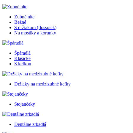
Zubné nite
Bežné
S držiakom (flosspick)
Na mostíky a korunky
Špáradlá
Klasické
S kefkou
Držiaky na medzizubné kefky
Stojančeky
Dentálne zrkadlá