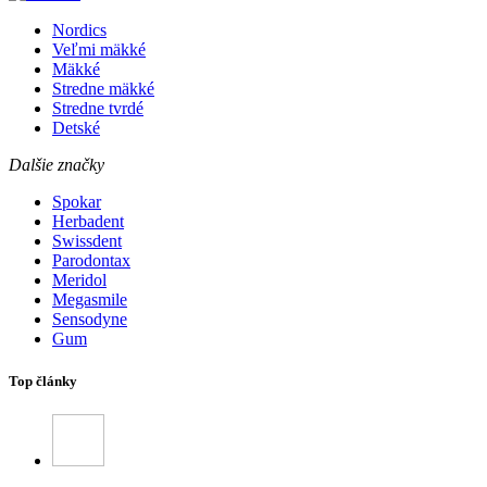
Nordics
Veľmi mäkké
Mäkké
Stredne mäkké
Stredne tvrdé
Detské
Dalšie značky
Spokar
Herbadent
Swissdent
Parodontax
Meridol
Megasmile
Sensodyne
Gum
Top články