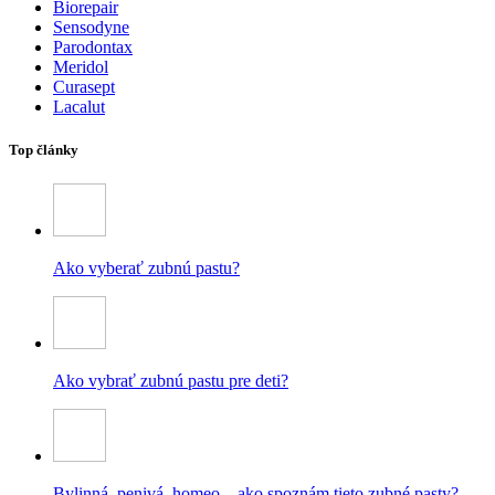
Biorepair
Sensodyne
Parodontax
Meridol
Curasept
Lacalut
Top články
Ako vyberať zubnú pastu?
Ako vybrať zubnú pastu pre deti?
Bylinná, penivá, homeo – ako spoznám tieto zubné pasty?