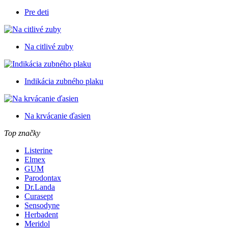
Pre deti
Na citlivé zuby
Indikácia zubného plaku
Na krvácanie ďasien
Top značky
Listerine
Elmex
GUM
Parodontax
Dr.Landa
Curasept
Sensodyne
Herbadent
Meridol