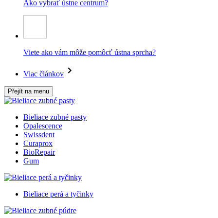
Ako vybrať ústne centrum?
Viete ako vám môže pomôcť ústna sprcha?
Viac článkov
Přejít na menu
Bieliace zubné pasty
Opalescence
Swissdent
Curaprox
BioRepair
Gum
Bieliace perá a tyčinky