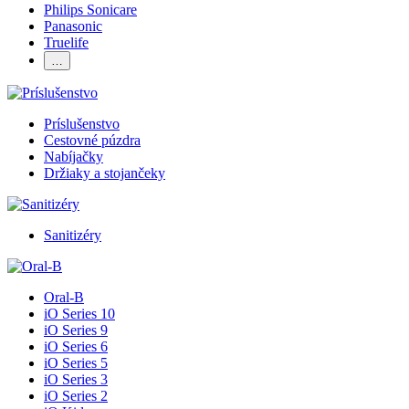
Philips Sonicare
Panasonic
Truelife
…
Príslušenstvo
Cestovné púzdra
Nabíjačky
Držiaky a stojančeky
Sanitizéry
Oral-B
iO Series 10
iO Series 9
iO Series 6
iO Series 5
iO Series 3
iO Series 2