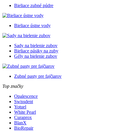
Bieliace zubné púdre
Bieliace ústne vody
Sady na bielenie zubov
Bieliace pásiky na zuby
Gély na bielenie zubov
Zubné pasty pre fajčiarov
Top značky
Opalescence
Swissdent
Yotuel
White Pearl
Curaprox
BlanX
BioRepair