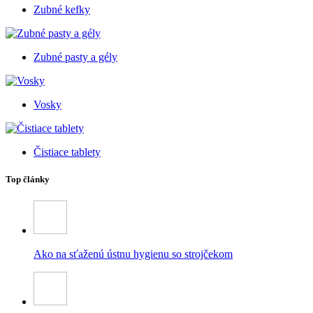
Zubné kefky
Zubné pasty a gély
Vosky
Čistiace tablety
Top články
Ako na sťaženú ústnu hygienu so strojčekom