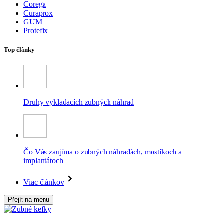
Corega
Curaprox
GUM
Protefix
Top články
Druhy vykladacích zubných náhrad
Čo Vás zaujíma o zubných náhradách, mostíkoch a
implantátoch
Viac článkov
Přejít na menu