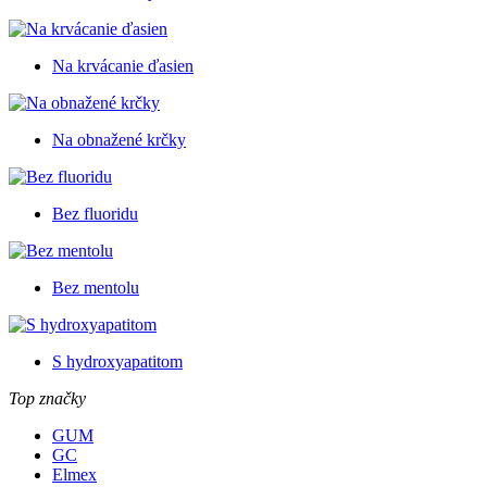
Na krvácanie ďasien
Na obnažené krčky
Bez fluoridu
Bez mentolu
S hydroxyapatitom
Top značky
GUM
GC
Elmex