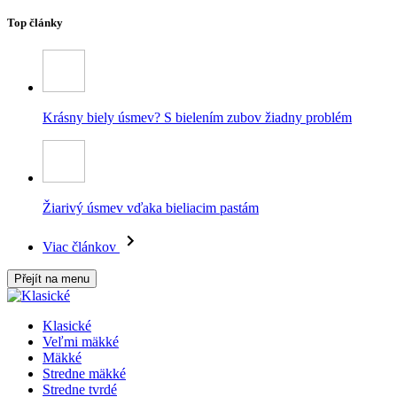
Top články
Krásny biely úsmev? S bielením zubov žiadny problém
Žiarivý úsmev vďaka bieliacim pastám
Viac článkov
Přejít na menu
Klasické
Veľmi mäkké
Mäkké
Stredne mäkké
Stredne tvrdé