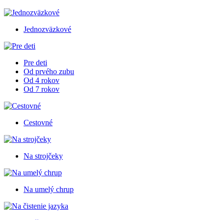
Jednozväzkové
Pre deti
Od prvého zubu
Od 4 rokov
Od 7 rokov
Cestovné
Na strojčeky
Na umelý chrup