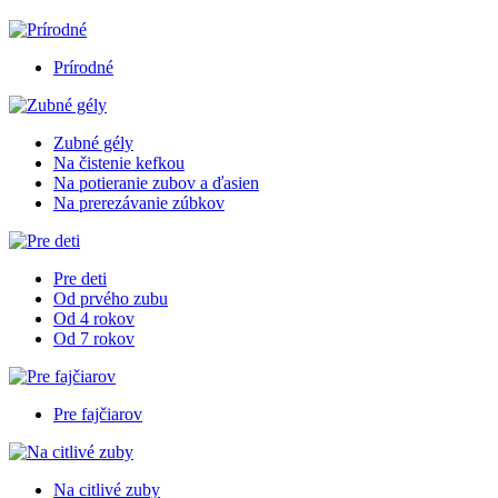
Prírodné
Zubné gély
Na čistenie kefkou
Na potieranie zubov a ďasien
Na prerezávanie zúbkov
Pre deti
Od prvého zubu
Od 4 rokov
Od 7 rokov
Pre fajčiarov
Na citlivé zuby