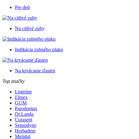
Pre deti
Na citlivé zuby
Indikácia zubného plaku
Na krvácanie ďasien
Top značky
Listerine
Elmex
GUM
Parodontax
Dr.Landa
Curasept
Sensodyne
Herbadent
Meridol