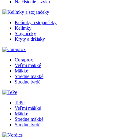
Na čistenie jazyka
Kelímky a stojančeky
Kelímky
Stojančeky
Kryty a držiaky
Curaprox
Veľmi mäkké
Mäkké
Stredne mäkké
Stredne tvrdé
TePe
Veľmi mäkké
Mäkké
Stredne mäkké
Stredne tvrdé