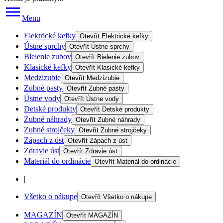
Menu
Elektrické kefky
Otevřít
Elektrické kefky
Ústne sprchy
Otevřít
Ústne sprchy
Bielenie zubov
Otevřít
Bielenie zubov
Klasické kefky
Otevřít
Klasické kefky
Medzizubie
Otevřít
Medzizubie
Zubné pasty
Otevřít
Zubné pasty
Ústne vody
Otevřít
Ústne vody
Detské produkty
Otevřít
Detské produkty
Zubné náhrady
Otevřít
Zubné náhrady
Zubné strojčeky
Otevřít
Zubné strojčeky
Zápach z úst
Otevřít
Zápach z úst
Zdravie úst
Otevřít
Zdravie úst
Materiál do ordinácie
Otevřít
Materiál do ordinácie
|
Všetko o nákupe
Otevřít
Všetko o nákupe
MAGAZÍN
Otevřít
MAGAZÍN