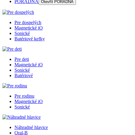
PORADŇA
Otevřít
PORADŇA
Pre dospelých
Magnetické iO
Sonické
Batériové kefky
Pre deti
Magnetické iO
Sonické
Batériové
Pre rodinu
Magnetické iO
Sonické
Náhradné hlavice
Oral-B