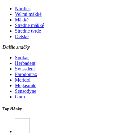
Nordics
Veľmi mäkké
Mäkké
Stredne mäkké
Stredne tvrdé
Detské
Dalšie značky
Spokar
Herbadent
Swissdent
Parodontax
Meridol
Megasmile
Sensodyne
Gum
Top články