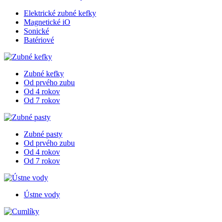
Elektrické zubné kefky
Magnetické iO
Sonické
Batériové
Zubné kefky
Od prvého zubu
Od 4 rokov
Od 7 rokov
Zubné pasty
Od prvého zubu
Od 4 rokov
Od 7 rokov
Ústne vody