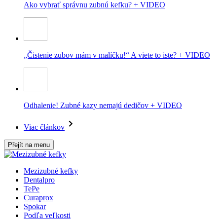
Ako vybrať správnu zubnú kefku? + VIDEO
„Čistenie zubov mám v malíčku!“ A viete to iste? + VIDEO
Odhalenie! Zubné kazy nemajú dedičov + VIDEO
Viac článkov
Přejít na menu
Mezizubné kefky
Dentalpro
TePe
Curaprox
Spokar
Podľa veľkosti