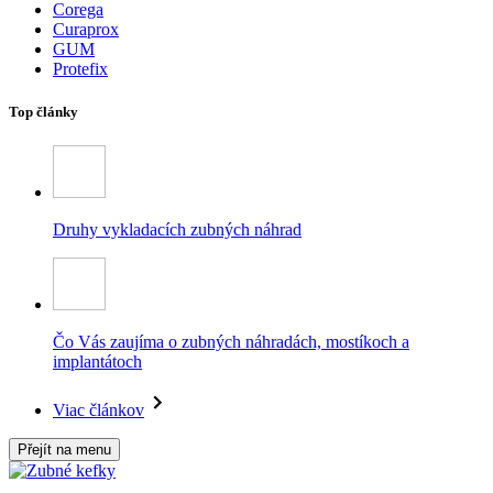
Corega
Curaprox
GUM
Protefix
Top články
Druhy vykladacích zubných náhrad
Čo Vás zaujíma o zubných náhradách, mostíkoch a
implantátoch
Viac článkov
Přejít na menu