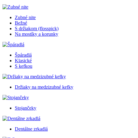
Zubné nite
Bežné
S držiakom (flosspick)
Na mostíky a korunky
Špáradlá
Klasické
S kefkou
Držiaky na medzizubné kefky
Stojančeky
Dentálne zrkadlá