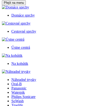
Přejít na menu
Domáce sprchy
Cestovné sprchy
Ústne centrá
Na kohútik
Náhradné trysky
Oral-B
Panasonic
Waterpik
Philips Sonicare
SoWash
Truelife