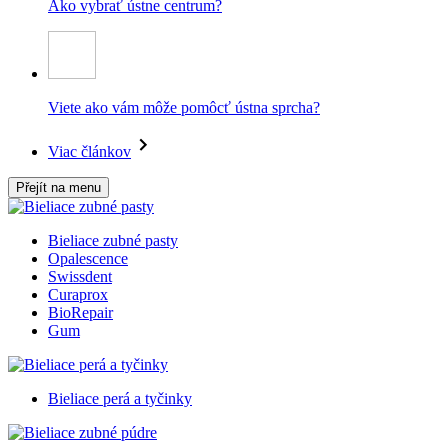
Ako vybrať ústne centrum?
Viete ako vám môže pomôcť ústna sprcha?
Viac článkov
Přejít na menu
Bieliace zubné pasty
Opalescence
Swissdent
Curaprox
BioRepair
Gum
Bieliace perá a tyčinky