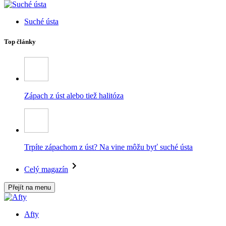
Suché ústa
Top články
Zápach z úst alebo tiež halitóza
Trpíte zápachom z úst? Na vine môžu byť suché ústa
Celý magazín
Přejít na menu
Afty