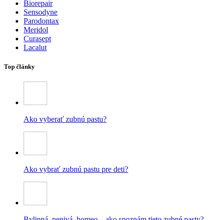
Biorepair
Sensodyne
Parodontax
Meridol
Curasept
Lacalut
Top články
Ako vyberať zubnú pastu?
Ako vybrať zubnú pastu pre deti?
Bylinná, penivá, homeo – ako spoznám tieto zubné pasty?