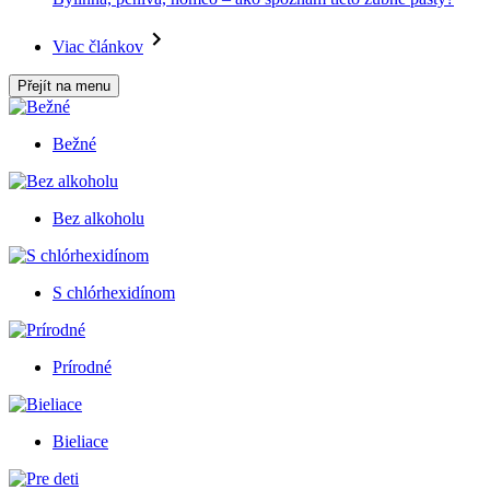
Viac článkov
Přejít na menu
Bežné
Bez alkoholu
S chlórhexidínom
Prírodné
Bieliace