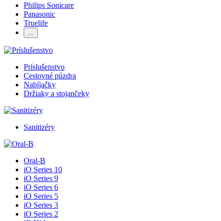
Philips Sonicare
Panasonic
Truelife
…
Príslušenstvo
Cestovné púzdra
Nabíjačky
Držiaky a stojančeky
Sanitizéry
Oral-B
iO Series 10
iO Series 9
iO Series 6
iO Series 5
iO Series 3
iO Series 2