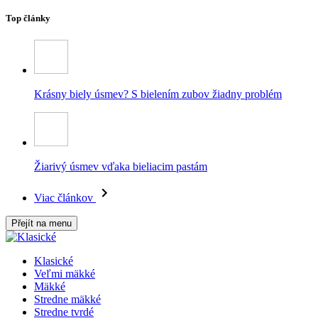
Top články
Krásny biely úsmev? S bielením zubov žiadny problém
Žiarivý úsmev vďaka bieliacim pastám
Viac článkov
Přejít na menu
Klasické
Veľmi mäkké
Mäkké
Stredne mäkké
Stredne tvrdé