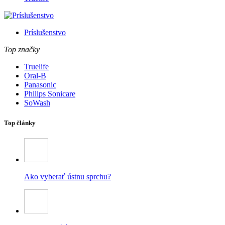
Príslušenstvo
Top značky
Truelife
Oral-B
Panasonic
Philips Sonicare
SoWash
Top články
Ako vyberať ústnu sprchu?