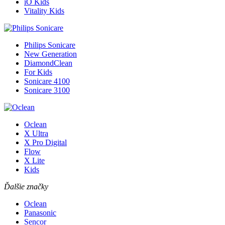
iO Kids
Vitality Kids
Philips Sonicare
New Generation
DiamondClean
For Kids
Sonicare 4100
Sonicare 3100
Oclean
X Ultra
X Pro Digital
Flow
X Lite
Kids
Ďalšie značky
Oclean
Panasonic
Sencor