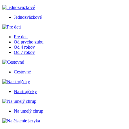
Jednozväzkové
Pre deti
Od prvého zubu
Od 4 rokov
Od 7 rokov
Cestovné
Na strojčeky
Na umelý chrup