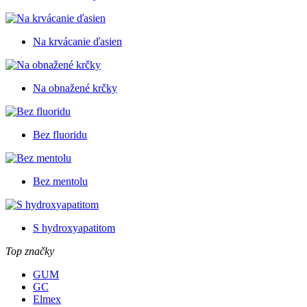
Na krvácanie ďasien
Na obnažené krčky
Bez fluoridu
Bez mentolu
S hydroxyapatitom
Top značky
GUM
GC
Elmex