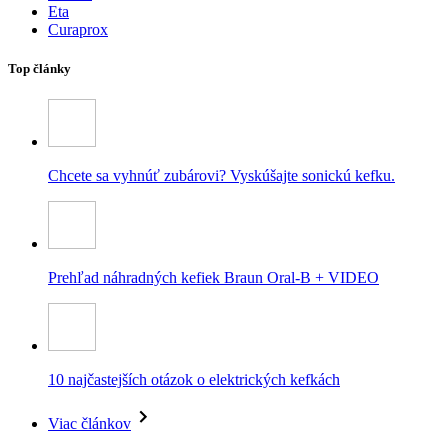
Eta
Curaprox
Top články
Chcete sa vyhnúť zubárovi? Vyskúšajte sonickú kefku.
Prehľad náhradných kefiek Braun Oral-B + VIDEO
10 najčastejších otázok o elektrických kefkách
Viac článkov