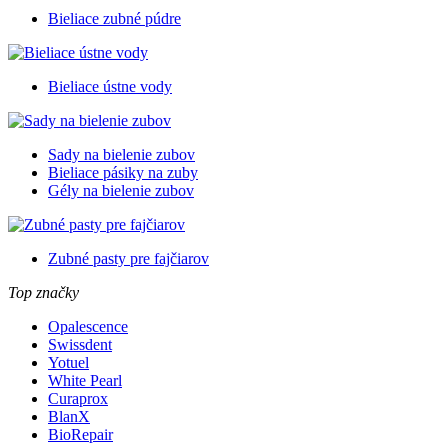
Bieliace zubné púdre
Bieliace ústne vody
Sady na bielenie zubov
Bieliace pásiky na zuby
Gély na bielenie zubov
Zubné pasty pre fajčiarov
Top značky
Opalescence
Swissdent
Yotuel
White Pearl
Curaprox
BlanX
BioRepair