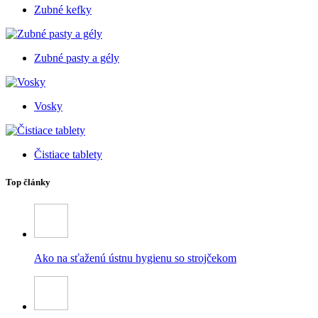
Zubné kefky
Zubné pasty a gély
Vosky
Čistiace tablety
Top články
Ako na sťaženú ústnu hygienu so strojčekom