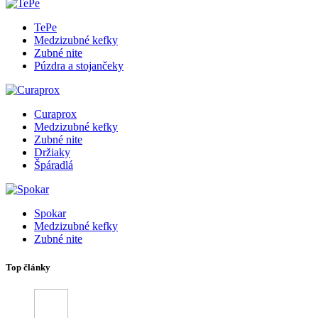
TePe
Medzizubné kefky
Zubné nite
Púzdra a stojančeky
Curaprox
Medzizubné kefky
Zubné nite
Držiaky
Špáradlá
Spokar
Medzizubné kefky
Zubné nite
Top články