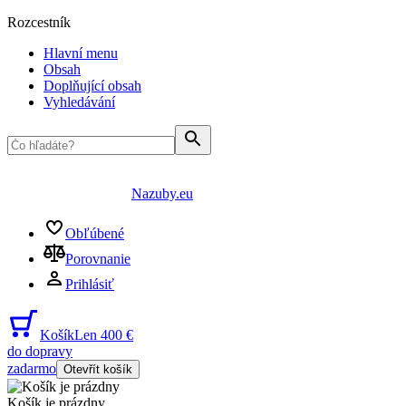
Rozcestník
Hlavní menu
Obsah
Doplňující obsah
Vyhledávání
Nazuby.eu
Obľúbené
Porovnanie
Prihlásiť
Košík
Len 400 €
do dopravy
zadarmo
Otevřít košík
Košík je prázdny
...